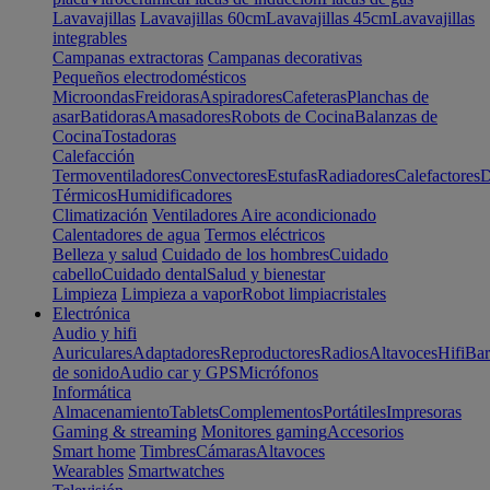
Lavavajillas
Lavavajillas 60cm
Lavavajillas 45cm
Lavavajillas
integrables
Campanas extractoras
Campanas decorativas
Pequeños electrodomésticos
Microondas
Freidoras
Aspiradores
Cafeteras
Planchas de
asar
Batidoras
Amasadores
Robots de Cocina
Balanzas de
Cocina
Tostadoras
Calefacción
Termoventiladores
Convectores
Estufas
Radiadores
Calefactores
D
Térmicos
Humidificadores
Climatización
Ventiladores
Aire acondicionado
Calentadores de agua
Termos eléctricos
Belleza y salud
Cuidado de los hombres
Cuidado
cabello
Cuidado dental
Salud y bienestar
Limpieza
Limpieza a vapor
Robot limpiacristales
Electrónica
Audio y hifi
Auriculares
Adaptadores
Reproductores
Radios
Altavoces
Hifi
Bar
de sonido
Audio car y GPS
Micrófonos
Informática
Almacenamiento
Tablets
Complementos
Portátiles
Impresoras
Gaming & streaming
Monitores gaming
Accesorios
Smart home
Timbres
Cámaras
Altavoces
Wearables
Smartwatches