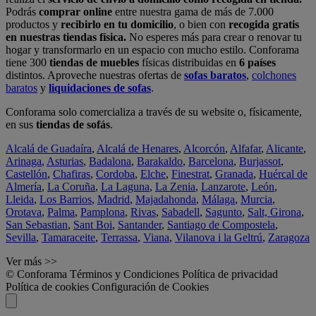
Podrás
comprar online
entre nuestra gama de más de 7.000
productos y
recibirlo en tu domicilio
, o bien con
recogida gratis
en nuestras tiendas física.
No esperes más para crear o renovar tu
hogar y transformarlo en un espacio con mucho estilo. Conforama
tiene 300
tiendas de muebles
físicas distribuidas en
6 países
distintos. Aproveche nuestras ofertas de
sofas baratos
,
colchones
baratos
y
liquidaciones de sofas
.
Conforama solo comercializa a través de su website o, físicamente,
en sus
tiendas de sofás
.
Alcalá de Guadaíra
,
Alcalá de Henares
,
Alcorcón
,
Alfafar
,
Alicante
,
Arinaga
,
Asturias
,
Badalona
,
Barakaldo
,
Barcelona
,
Burjassot
,
Castellón
,
Chafiras
,
Cordoba
,
Elche
,
Finestrat
,
Granada
,
Huércal de
Almería
,
La Coruña
,
La Laguna
,
La Zenia
,
Lanzarote
,
León
,
Lleida
,
Los Barrios
,
Madrid
,
Majadahonda
,
Málaga
,
Murcia
,
Orotava
,
Palma
,
Pamplona
,
Rivas
,
Sabadell
,
Sagunto
,
Salt, Girona
,
San Sebastian
,
Sant Boi
,
Santander
,
Santiago de Compostela
,
Sevilla
,
Tamaraceite
,
Terrassa
,
Viana
,
Vilanova i la Geltrú
,
Zaragoza
Ver más >>
© Conforama
Términos y Condiciones
Política de privacidad
Política de cookies
Configuración de Cookies