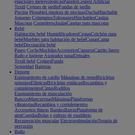
estaciones metereológicas
Paneles
Cesped Artificial
Textil
Cojines de jardín
Fundas de jardín
Piscina
Plegable
Limpieza de piscinas
Ducha
Hinchable
Juguetes
Columpios
Toboganes
Hinchables
Casitas
Mascotas
Comederos
Jaulas
Casetas para mascotas
Bebé
Habitación bebé
Humidificadores
Cestas
Colchón para
bebé
Muebles para habitación de bebé
Cunas
Cama
bebé
Decoración bebé
Paseo
Coche
Mochilas
Accesorios
Capazos
Carrito ligero
Baño e higiene
Aspirador nasal
Orinales
Textil bebé
Cojines
Funda
Seguridad
Barreras
Deporte
Equipamiento de cardio
Máquinas de remo
Bicicletas
spinning
Elípticas
Bicicletas estáticas
Recambios y
complementos
Cintas
Rodillos
Equipamiento de musculación
Bancos
Mancuernas
Máquinas
Plataformas
vibratorias
Recambios y complementos
Accesorios fitness
Bandas
Barras
Plataforma de
step
Cuerdas
Bolas y esferas de equilibrio
Recuperación muscular
Electroestimulación
Terapia de
percusión
Baño