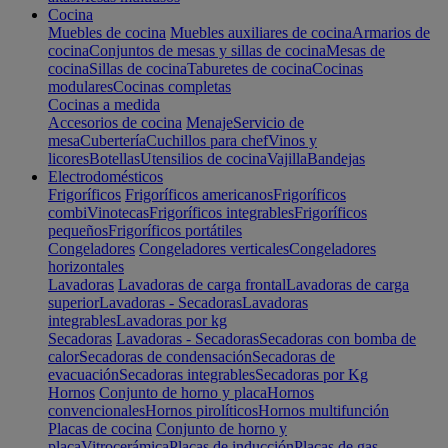
Cocina
Muebles de cocina
Muebles auxiliares de cocina
Armarios de
cocina
Conjuntos de mesas y sillas de cocina
Mesas de
cocina
Sillas de cocina
Taburetes de cocina
Cocinas
modulares
Cocinas completas
Cocinas a medida
Accesorios de cocina
Menaje
Servicio de
mesa
Cubertería
Cuchillos para chef
Vinos y
licores
Botellas
Utensilios de cocina
Vajilla
Bandejas
Electrodomésticos
Frigoríficos
Frigoríficos americanos
Frigoríficos
combi
Vinotecas
Frigoríficos integrables
Frigoríficos
pequeños
Frigoríficos portátiles
Congeladores
Congeladores verticales
Congeladores
horizontales
Lavadoras
Lavadoras de carga frontal
Lavadoras de carga
superior
Lavadoras - Secadoras
Lavadoras
integrables
Lavadoras por kg
Secadoras
Lavadoras - Secadoras
Secadoras con bomba de
calor
Secadoras de condensación
Secadoras de
evacuación
Secadoras integrables
Secadoras por Kg
Hornos
Conjunto de horno y placa
Hornos
convencionales
Hornos pirolíticos
Hornos multifunción
Placas de cocina
Conjunto de horno y
placa
Vitrocerámica
Placas de inducción
Placas de gas