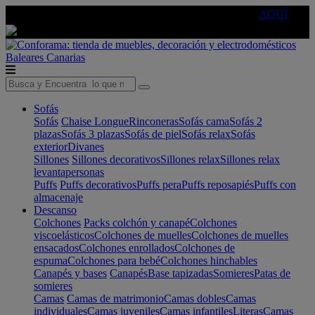
🔵Cambia tu electro con
-10% EXTRA
de descuento ☑️
AQUÍ
Baleares
Canarias
Sofás
Sofás
Chaise Longue
Rinconeras
Sofás cama
Sofás 2
plazas
Sofás 3 plazas
Sofás de piel
Sofás relax
Sofás
exterior
Divanes
Sillones
Sillones decorativos
Sillones relax
Sillones relax
levantapersonas
Puffs
Puffs decorativos
Puffs pera
Puffs reposapiés
Puffs con
almacenaje
Descanso
Colchones
Packs colchón y canapé
Colchones
viscoelásticos
Colchones de muelles
Colchones de muelles
ensacados
Colchones enrollados
Colchones de
espuma
Colchones para bebé
Colchones hinchables
Canapés y bases
Canapés
Base tapizadas
Somieres
Patas de
somieres
Camas
Camas de matrimonio
Camas dobles
Camas
individuales
Camas juveniles
Camas infantiles
Literas
Camas