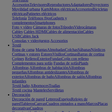
Televisión
Accesorios
Televisores
Reproductores
Adaptadores
Proyectores
Movilidad urbana
Karts
Motos eléctricas
Accesorios
Bicicletas
eléctricas
Patinetes eléctricos
Telefonía
Teléfonos fijos
Gadgets y
complementos
Smartphones
Foto y vídeo
Cámaras de fotos
Trípodes
Videocámaras
Cables
Cables HDMI
Cables de alimentación
Cables
USB
Cables Jack
Consolas y videojuegos
Accesorios
Textil
Ropa de cama
Mantas
Almohadas
Colchas
Sábanas
Nórdicos
Cortinas y estores
Estores
Visillos
Cortinas
Barras de cortina
Cojines
Relleno
Exterior
Fundas
Cojín con relleno
Complementos para sofás
Fundas de sofás
Plaids
Alfombras
Alfombras de habitación
Alfombras
pequeñas
Alfombras antideslizantes
Alfombras de
exterior
Alfombras de baño
Alfombras de salón
Alfombras
infantiles
Textil baño
Albornoces
Toallas
Textil cocina
Manteles
Servilletas
Decoración
Decoración de pared
Letreros
Espejos
Relojes de
pared
Tableros
Canvas
Cuadros pintados a mano
Marcos
Placas
decorativas
Cuadros