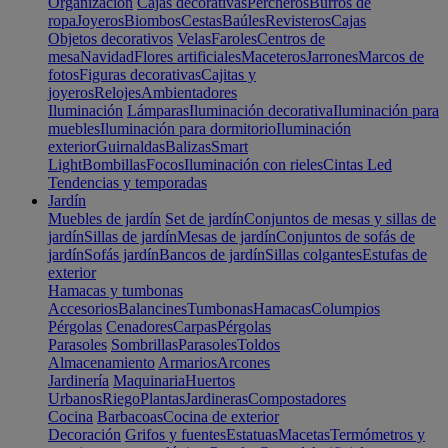
Organización
Cajas decorativas
Percheros
Burros de
ropa
Joyeros
Biombos
Cestas
Baúles
Revisteros
Cajas
Objetos decorativos
Velas
Faroles
Centros de
mesa
Navidad
Flores artificiales
Maceteros
Jarrones
Marcos de
fotos
Figuras decorativas
Cajitas y
joyeros
Relojes
Ambientadores
Iluminación
Lámparas
Iluminación decorativa
Iluminación para
muebles
Iluminación para dormitorio
Iluminación
exterior
Guirnaldas
Balizas
Smart
Light
Bombillas
Focos
Iluminación con rieles
Cintas Led
Tendencias y temporadas
Jardín
Muebles de jardín
Set de jardín
Conjuntos de mesas y sillas de
jardín
Sillas de jardín
Mesas de jardín
Conjuntos de sofás de
jardín
Sofás jardín
Bancos de jardín
Sillas colgantes
Estufas de
exterior
Hamacas y tumbonas
Accesorios
Balancines
Tumbonas
Hamacas
Columpios
Pérgolas
Cenadores
Carpas
Pérgolas
Parasoles
Sombrillas
Parasoles
Toldos
Almacenamiento
Armarios
Arcones
Jardinería
Maquinaria
Huertos
Urbanos
Riego
Plantas
Jardineras
Compostadores
Cocina
Barbacoas
Cocina de exterior
Decoración
Grifos y fuentes
Estatuas
Macetas
Termómetros y