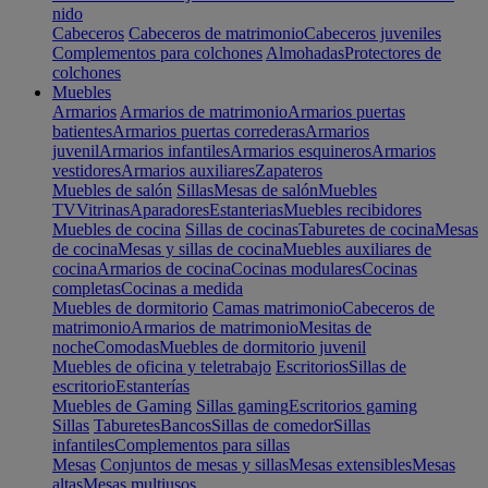
nido
Cabeceros
Cabeceros de matrimonio
Cabeceros juveniles
Complementos para colchones
Almohadas
Protectores de
colchones
Muebles
Armarios
Armarios de matrimonio
Armarios puertas
batientes
Armarios puertas correderas
Armarios
juvenil
Armarios infantiles
Armarios esquineros
Armarios
vestidores
Armarios auxiliares
Zapateros
Muebles de salón
Sillas
Mesas de salón
Muebles
TV
Vitrinas
Aparadores
Estanterias
Muebles recibidores
Muebles de cocina
Sillas de cocinas
Taburetes de cocina
Mesas
de cocina
Mesas y sillas de cocina
Muebles auxiliares de
cocina
Armarios de cocina
Cocinas modulares
Cocinas
completas
Cocinas a medida
Muebles de dormitorio
Camas matrimonio
Cabeceros de
matrimonio
Armarios de matrimonio
Mesitas de
noche
Comodas
Muebles de dormitorio juvenil
Muebles de oficina y teletrabajo
Escritorios
Sillas de
escritorio
Estanterías
Muebles de Gaming
Sillas gaming
Escritorios gaming
Sillas
Taburetes
Bancos
Sillas de comedor
Sillas
infantiles
Complementos para sillas
Mesas
Conjuntos de mesas y sillas
Mesas extensibles
Mesas
altas
Mesas multiusos