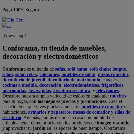
Pago 100% Seguro
¡Nueva app!
Conforama, tu tienda de muebles,
decoración y electrodomésticos
Conforama
es tu tienda de
sofás
,
sofá cama
,
sofá chaise longue
,
sillón
,
sillón relax
,
colchones
,
muebles de salón
,
mesas comedor
,
dormitorio de juvenil
,
dormitorio de matrimonio
,
canapés
,
cocinas a medida
,
decoración
,
electrodomésticos
,
frigoríficos
,
microondas
,
lavavajillas
,
lavadora secadora
, y
televisiones
.
Descubre nuestra amplia variedad de estilos en cualquier
muebles
para tu hogar,
con los mejores precios y promociones
. Crea el
espacio en el que vives gracias a nuestros
muebles de comedor
y
habitaciones,
armarios
y
zapateros
,
mesas de comedor
y
sillas de
escritorio
. Además, podrás decorar tu casa con multitud de
artículos, tener el mejor ocio con los productos de
imagen y sonido
y aprovechar tu
jardín
en las épocas de buen tiempo. Conforama
realiza el
servicio de envío a domicilio como recogida en tienda.