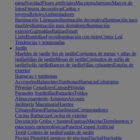
mesa
Navidad
Flores artificiales
Maceteros
Jarrones
Marcos de
fotos
Figuras decorativas
Cajitas y
joyeros
Relojes
Ambientadores
Iluminación
Lámparas
Iluminación decorativa
Iluminación para
muebles
Iluminación para dormitorio
Iluminación
exterior
Guirnaldas
Balizas
Smart
Light
Bombillas
Focos
Iluminación con rieles
Cintas Led
Tendencias y temporadas
Jardín
Muebles de jardín
Set de jardín
Conjuntos de mesas y sillas de
jardín
Sillas de jardín
Mesas de jardín
Conjuntos de sofás de
jardín
Sofás jardín
Bancos de jardín
Sillas colgantes
Estufas de
exterior
Hamacas y tumbonas
Accesorios
Balancines
Tumbonas
Hamacas
Columpios
Pérgolas
Cenadores
Carpas
Pérgolas
Parasoles
Sombrillas
Parasoles
Toldos
Almacenamiento
Armarios
Arcones
Jardinería
Maquinaria
Huertos
Urbanos
Riego
Plantas
Jardineras
Compostadores
Cocina
Barbacoas
Cocina de exterior
Decoración
Grifos y fuentes
Estatuas
Macetas
Termómetros y
estaciones metereológicas
Paneles
Cesped Artificial
Textil
Cojines de jardín
Fundas de jardín
Piscina
Plegable
Limpieza de piscinas
Ducha
Hinchable