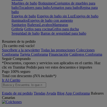
Muebles de baño
Botiquines
Conjuntos de muebles para
baño
Tocadores para baño
Armarios para baño
Repisa para
baño
Espejos de baño
Espejos de baño sin Luz
Espejos de baño
iluminados
Espejos de baño con aumento
Sanitarios
Bañeras
Lavabos
Mamparas
Grifería
Grifos para cocina
Grifos para ducha
Seguridad de baño
Barras de seguridad para baño
Resumen de tu pedido
¡Tu carrito está vacío!
Suscríbete a la newsletter
Todas las promociones
Colecciones
Conforama
Tarjeta Conforama
Financiación
Catálogos Conforama
Seguir Comprando
*Descuentos, cupones y servicios son aplicados en el carrito. Haz
clic en Tramitar Pedido para ver estos descuentos e importes
Pago 100% seguro
Total con descuento
(IVA incluido*)
Ir Al Carrito
Estado de mi pedido
Tiendas
Ayuda
Blog
App Conforama
Baleares
Canarias