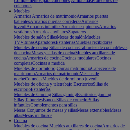
Complementos para colchones
Almohadas
Protectores de
colchones
Muebles
Armarios
Armarios de matrimonio
Armarios puertas
batientes
Armarios puertas correderas
Armarios
juvenil
Armarios infantiles
Armarios esquineros
Armarios
vestidores
Armarios auxiliares
Zapateros
Muebles de salón
Sillas
Mesas de salón
Muebles
TV
Vitrinas
Aparadores
Estanterias
Muebles recibidores
Muebles de cocina
Sillas de cocinas
Taburetes de cocina
Mesas
de cocina
Mesas y sillas de cocina
Muebles auxiliares de
cocina
Armarios de cocina
Cocinas modulares
Cocinas
completas
Cocinas a medida
Muebles de dormitorio
Camas matrimonio
Cabeceros de
matrimonio
Armarios de matrimonio
Mesitas de
noche
Comodas
Muebles de dormitorio juvenil
Muebles de oficina y teletrabajo
Escritorios
Sillas de
escritorio
Estanterías
Muebles de Gaming
Sillas gaming
Escritorios gaming
Sillas
Taburetes
Bancos
Sillas de comedor
Sillas
infantiles
Complementos para sillas
Mesas
Conjuntos de mesas y sillas
Mesas extensibles
Mesas
altas
Mesas multiusos
Cocina
Muebles de cocina
Muebles auxiliares de cocina
Armarios de