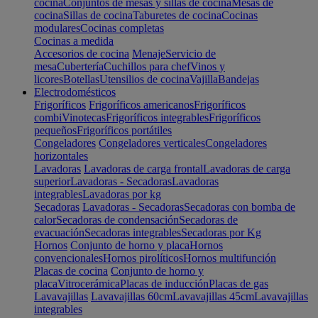
cocina
Conjuntos de mesas y sillas de cocina
Mesas de
cocina
Sillas de cocina
Taburetes de cocina
Cocinas
modulares
Cocinas completas
Cocinas a medida
Accesorios de cocina
Menaje
Servicio de
mesa
Cubertería
Cuchillos para chef
Vinos y
licores
Botellas
Utensilios de cocina
Vajilla
Bandejas
Electrodomésticos
Frigoríficos
Frigoríficos americanos
Frigoríficos
combi
Vinotecas
Frigoríficos integrables
Frigoríficos
pequeños
Frigoríficos portátiles
Congeladores
Congeladores verticales
Congeladores
horizontales
Lavadoras
Lavadoras de carga frontal
Lavadoras de carga
superior
Lavadoras - Secadoras
Lavadoras
integrables
Lavadoras por kg
Secadoras
Lavadoras - Secadoras
Secadoras con bomba de
calor
Secadoras de condensación
Secadoras de
evacuación
Secadoras integrables
Secadoras por Kg
Hornos
Conjunto de horno y placa
Hornos
convencionales
Hornos pirolíticos
Hornos multifunción
Placas de cocina
Conjunto de horno y
placa
Vitrocerámica
Placas de inducción
Placas de gas
Lavavajillas
Lavavajillas 60cm
Lavavajillas 45cm
Lavavajillas
integrables