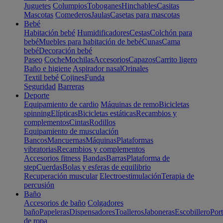
Juguetes
Columpios
Toboganes
Hinchables
Casitas
Mascotas
Comederos
Jaulas
Casetas para mascotas
Bebé
Habitación bebé
Humidificadores
Cestas
Colchón para
bebé
Muebles para habitación de bebé
Cunas
Cama
bebé
Decoración bebé
Paseo
Coche
Mochilas
Accesorios
Capazos
Carrito ligero
Baño e higiene
Aspirador nasal
Orinales
Textil bebé
Cojines
Funda
Seguridad
Barreras
Deporte
Equipamiento de cardio
Máquinas de remo
Bicicletas
spinning
Elípticas
Bicicletas estáticas
Recambios y
complementos
Cintas
Rodillos
Equipamiento de musculación
Bancos
Mancuernas
Máquinas
Plataformas
vibratorias
Recambios y complementos
Accesorios fitness
Bandas
Barras
Plataforma de
step
Cuerdas
Bolas y esferas de equilibrio
Recuperación muscular
Electroestimulación
Terapia de
percusión
Baño
Accesorios de baño
Colgadores
baño
Papeleras
Dispensadores
Toalleros
Jaboneras
Escobillero
Port
de ropa