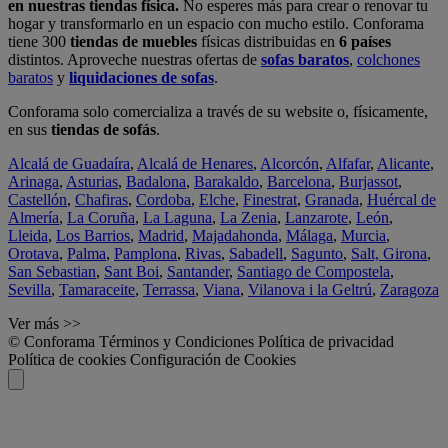
en nuestras tiendas física.
No esperes más para crear o renovar tu
hogar y transformarlo en un espacio con mucho estilo. Conforama
tiene 300
tiendas de muebles
físicas distribuidas en
6 países
distintos. Aproveche nuestras ofertas de
sofas baratos
,
colchones
baratos
y
liquidaciones de sofas
.
Conforama solo comercializa a través de su website o, físicamente,
en sus
tiendas de sofás
.
Alcalá de Guadaíra
,
Alcalá de Henares
,
Alcorcón
,
Alfafar
,
Alicante
,
Arinaga
,
Asturias
,
Badalona
,
Barakaldo
,
Barcelona
,
Burjassot
,
Castellón
,
Chafiras
,
Cordoba
,
Elche
,
Finestrat
,
Granada
,
Huércal de
Almería
,
La Coruña
,
La Laguna
,
La Zenia
,
Lanzarote
,
León
,
Lleida
,
Los Barrios
,
Madrid
,
Majadahonda
,
Málaga
,
Murcia
,
Orotava
,
Palma
,
Pamplona
,
Rivas
,
Sabadell
,
Sagunto
,
Salt, Girona
,
San Sebastian
,
Sant Boi
,
Santander
,
Santiago de Compostela
,
Sevilla
,
Tamaraceite
,
Terrassa
,
Viana
,
Vilanova i la Geltrú
,
Zaragoza
Ver más >>
© Conforama
Términos y Condiciones
Política de privacidad
Política de cookies
Configuración de Cookies