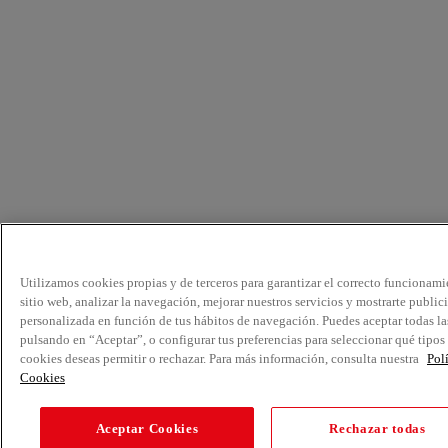
Utilizamos cookies propias y de terceros para garantizar el correcto funcionami
sitio web, analizar la navegación, mejorar nuestros servicios y mostrarte public
personalizada en función de tus hábitos de navegación. Puedes aceptar todas la
pulsando en “Aceptar”, o configurar tus preferencias para seleccionar qué tipos
cookies deseas permitir o rechazar. Para más información, consulta nuestra
Pol
Cookies
Aceptar Cookies
Rechazar todas