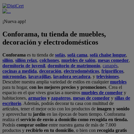
¡Nueva app!
Conforama, tu tienda de muebles,
decoración y electrodomésticos
Conforama
es tu tienda de
sofás
,
sofá cama
,
sofá chaise longue
,
sillón
,
sillón relax
,
colchones
,
muebles de salón
,
mesas comedor
,
dormitorio de juvenil
,
dormitorio de matrimonio
,
canapés
,
cocinas a medida
,
decoración
,
electrodomésticos
,
frigoríficos
,
microondas
,
lavavajillas
,
lavadora secadora
, y
televisiones
.
Descubre nuestra amplia variedad de estilos en cualquier
muebles
para tu hogar,
con los mejores precios y promociones
. Crea el
espacio en el que vives gracias a nuestros
muebles de comedor
y
habitaciones,
armarios
y
zapateros
,
mesas de comedor
y
sillas de
escritorio
. Además, podrás decorar tu casa con multitud de
artículos, tener el mejor ocio con los productos de
imagen y sonido
y aprovechar tu
jardín
en las épocas de buen tiempo. Conforama
realiza el
servicio de envío a domicilio como recogida en tienda.
Podrás
comprar online
entre nuestra gama de más de 7.000
productos y
recibirlo en tu domicilio
, o bien con
recogida gratis