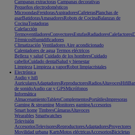
Campanas extractoras
Campanas decorativas
Pequeños electrodomésticos
Microondas
Freidoras
Aspiradores
Cafeteras
Planchas de
asar
Batidoras
Amasadores
Robots de Cocina
Balanzas de
Cocina
Tostadoras
Calefacción
Termoventiladores
Convectores
Estufas
Radiadores
Calefactores
D
Térmicos
Humidificadores
Climatización
Ventiladores
Aire acondicionado
Calentadores de agua
Termos eléctricos
Belleza y salud
Cuidado de los hombres
Cuidado
cabello
Cuidado dental
Salud y bienestar
Limpieza
Limpieza a vapor
Robot limpiacristales
Electrónica
Audio y hifi
Auriculares
Adaptadores
Reproductores
Radios
Altavoces
Hifi
Bar
de sonido
Audio car y GPS
Micrófonos
Informática
Almacenamiento
Tablets
Complementos
Portátiles
Impresoras
Gaming & streaming
Monitores gaming
Accesorios
Smart home
Timbres
Cámaras
Altavoces
Wearables
Smartwatches
Televisión
Accesorios
Televisores
Reproductores
Adaptadores
Proyectores
Movilidad urbana
Karts
Motos eléctricas
Accesorios
Bicicletas