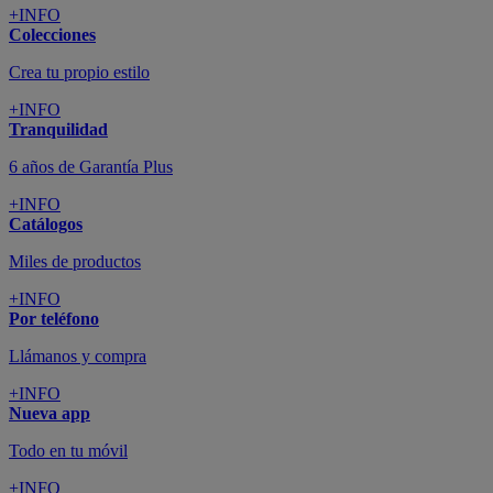
+INFO
Colecciones
Crea tu propio estilo
+INFO
Tranquilidad
6 años de Garantía Plus
+INFO
Catálogos
Miles de productos
+INFO
Por teléfono
Llámanos y compra
+INFO
Nueva app
Todo en tu móvil
+INFO