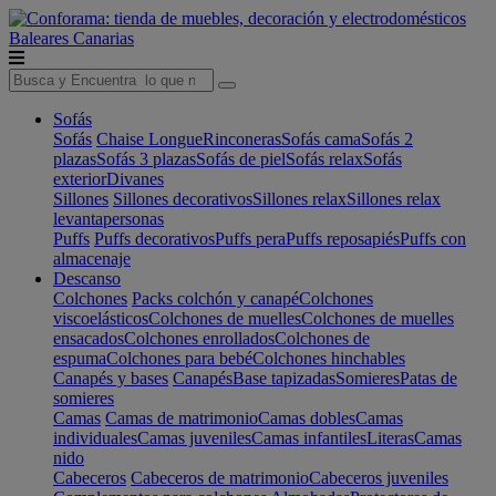
Baleares
Canarias
Sofás
Sofás
Chaise Longue
Rinconeras
Sofás cama
Sofás 2
plazas
Sofás 3 plazas
Sofás de piel
Sofás relax
Sofás
exterior
Divanes
Sillones
Sillones decorativos
Sillones relax
Sillones relax
levantapersonas
Puffs
Puffs decorativos
Puffs pera
Puffs reposapiés
Puffs con
almacenaje
Descanso
Colchones
Packs colchón y canapé
Colchones
viscoelásticos
Colchones de muelles
Colchones de muelles
ensacados
Colchones enrollados
Colchones de
espuma
Colchones para bebé
Colchones hinchables
Canapés y bases
Canapés
Base tapizadas
Somieres
Patas de
somieres
Camas
Camas de matrimonio
Camas dobles
Camas
individuales
Camas juveniles
Camas infantiles
Literas
Camas
nido
Cabeceros
Cabeceros de matrimonio
Cabeceros juveniles