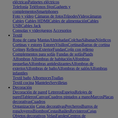
eléctricas
Patinetes eléctricos
Telefonía
Teléfonos fijos
Gadgets y
complementos
Smartphones
Foto y vídeo
Cámaras de fotos
Trípodes
Videocámaras
Cables
Cables HDMI
Cables de alimentación
Cables
USB
Cables Jack
Consolas y videojuegos
Accesorios
Textil
Ropa de cama
Mantas
Almohadas
Colchas
Sábanas
Nórdicos
Cortinas y estores
Estores
Visillos
Cortinas
Barras de cortina
Cojines
Relleno
Exterior
Fundas
Cojín con relleno
Complementos para sofás
Fundas de sofás
Plaids
Alfombras
Alfombras de habitación
Alfombras
pequeñas
Alfombras antideslizantes
Alfombras de
exterior
Alfombras de baño
Alfombras de salón
Alfombras
infantiles
Textil baño
Albornoces
Toallas
Textil cocina
Manteles
Servilletas
Decoración
Decoración de pared
Letreros
Espejos
Relojes de
pared
Tableros
Canvas
Cuadros pintados a mano
Marcos
Placas
decorativas
Cuadros
Organización
Cajas decorativas
Percheros
Burros de
ropa
Joyeros
Biombos
Cestas
Baúles
Revisteros
Cajas
Objetos decorativos
Velas
Faroles
Centros de