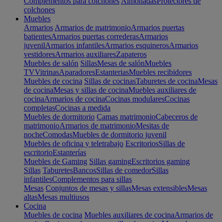
Complementos para colchones
Almohadas
Protectores de
colchones
Muebles
Armarios
Armarios de matrimonio
Armarios puertas
batientes
Armarios puertas correderas
Armarios
juvenil
Armarios infantiles
Armarios esquineros
Armarios
vestidores
Armarios auxiliares
Zapateros
Muebles de salón
Sillas
Mesas de salón
Muebles
TV
Vitrinas
Aparadores
Estanterias
Muebles recibidores
Muebles de cocina
Sillas de cocinas
Taburetes de cocina
Mesas
de cocina
Mesas y sillas de cocina
Muebles auxiliares de
cocina
Armarios de cocina
Cocinas modulares
Cocinas
completas
Cocinas a medida
Muebles de dormitorio
Camas matrimonio
Cabeceros de
matrimonio
Armarios de matrimonio
Mesitas de
noche
Comodas
Muebles de dormitorio juvenil
Muebles de oficina y teletrabajo
Escritorios
Sillas de
escritorio
Estanterías
Muebles de Gaming
Sillas gaming
Escritorios gaming
Sillas
Taburetes
Bancos
Sillas de comedor
Sillas
infantiles
Complementos para sillas
Mesas
Conjuntos de mesas y sillas
Mesas extensibles
Mesas
altas
Mesas multiusos
Cocina
Muebles de cocina
Muebles auxiliares de cocina
Armarios de