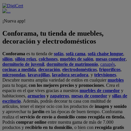
¡Nueva app!
Conforama, tu tienda de muebles,
decoración y electrodomésticos
Conforama
es tu tienda de
sofás
,
sofá cama
,
sofá chaise longue
,
sillón
,
sillón relax
,
colchones
,
muebles de salón
,
mesas comedor
,
dormitorio de juvenil
,
dormitorio de matrimonio
,
canapés
,
cocinas a medida
,
decoración
,
electrodomésticos
,
frigoríficos
,
microondas
,
lavavajillas
,
lavadora secadora
, y
televisiones
.
Descubre nuestra amplia variedad de estilos en cualquier
muebles
para tu hogar,
con los mejores precios y promociones
. Crea el
espacio en el que vives gracias a nuestros
muebles de comedor
y
habitaciones,
armarios
y
zapateros
,
mesas de comedor
y
sillas de
escritorio
. Además, podrás decorar tu casa con multitud de
artículos, tener el mejor ocio con los productos de
imagen y sonido
y aprovechar tu
jardín
en las épocas de buen tiempo. Conforama
realiza el
servicio de envío a domicilio como recogida en tienda.
Podrás
comprar online
entre nuestra gama de más de 7.000
productos y
recibirlo en tu domicilio
, o bien con
recogida gratis