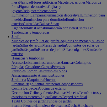
mesa
Navidad
Flores artificiales
Maceteros
Jarrones
Marcos de
fotos
Figuras decorativas
Cajitas y
joyeros
Relojes
Ambientadores
Iluminación
Lámparas
Iluminación decorativa
Iluminación para
muebles
Iluminación para dormitorio
Iluminación
exterior
Guirnaldas
Balizas
Smart
Light
Bombillas
Focos
Iluminación con rieles
Cintas Led
Tendencias y temporadas
Jardín
Muebles de jardín
Set de jardín
Conjuntos de mesas y sillas de
jardín
Sillas de jardín
Mesas de jardín
Conjuntos de sofás de
jardín
Sofás jardín
Bancos de jardín
Sillas colgantes
Estufas de
exterior
Hamacas y tumbonas
Accesorios
Balancines
Tumbonas
Hamacas
Columpios
Pérgolas
Cenadores
Carpas
Pérgolas
Parasoles
Sombrillas
Parasoles
Toldos
Almacenamiento
Armarios
Arcones
Jardinería
Maquinaria
Huertos
Urbanos
Riego
Plantas
Jardineras
Compostadores
Cocina
Barbacoas
Cocina de exterior
Decoración
Grifos y fuentes
Estatuas
Macetas
Termómetros y
estaciones metereológicas
Paneles
Cesped Artificial
Textil
Cojines de jardín
Fundas de jardín
Piscina
Plegable
Limpieza de piscinas
Ducha
Hinchable