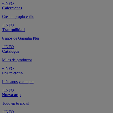
+INFO
Colecciones
Crea tu propio estilo
+INFO
Tranquilidad
6 años de Garantía Plus
+INFO
Catálogos
Miles de productos
+INFO
Por teléfono
Llámanos y compra
+INFO
Nueva app
Todo en tu móvil
+INFO