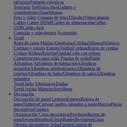
eléctricas
Patinetes eléctricos
Telefonía
Teléfonos fijos
Gadgets y
complementos
Smartphones
Foto y vídeo
Cámaras de fotos
Trípodes
Videocámaras
Cables
Cables HDMI
Cables de alimentación
Cables
USB
Cables Jack
Consolas y videojuegos
Accesorios
Textil
Ropa de cama
Mantas
Almohadas
Colchas
Sábanas
Nórdicos
Cortinas y estores
Estores
Visillos
Cortinas
Barras de cortina
Cojines
Relleno
Exterior
Fundas
Cojín con relleno
Complementos para sofás
Fundas de sofás
Plaids
Alfombras
Alfombras de habitación
Alfombras
pequeñas
Alfombras antideslizantes
Alfombras de
exterior
Alfombras de baño
Alfombras de salón
Alfombras
infantiles
Textil baño
Albornoces
Toallas
Textil cocina
Manteles
Servilletas
Decoración
Decoración de pared
Letreros
Espejos
Relojes de
pared
Tableros
Canvas
Cuadros pintados a mano
Marcos
Placas
decorativas
Cuadros
Organización
Cajas decorativas
Percheros
Burros de
ropa
Joyeros
Biombos
Cestas
Baúles
Revisteros
Cajas
Objetos decorativos
Velas
Faroles
Centros de