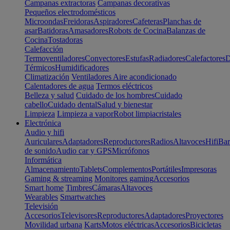
Campanas extractoras
Campanas decorativas
Pequeños electrodomésticos
Microondas
Freidoras
Aspiradores
Cafeteras
Planchas de
asar
Batidoras
Amasadores
Robots de Cocina
Balanzas de
Cocina
Tostadoras
Calefacción
Termoventiladores
Convectores
Estufas
Radiadores
Calefactores
D
Térmicos
Humidificadores
Climatización
Ventiladores
Aire acondicionado
Calentadores de agua
Termos eléctricos
Belleza y salud
Cuidado de los hombres
Cuidado
cabello
Cuidado dental
Salud y bienestar
Limpieza
Limpieza a vapor
Robot limpiacristales
Electrónica
Audio y hifi
Auriculares
Adaptadores
Reproductores
Radios
Altavoces
Hifi
Bar
de sonido
Audio car y GPS
Micrófonos
Informática
Almacenamiento
Tablets
Complementos
Portátiles
Impresoras
Gaming & streaming
Monitores gaming
Accesorios
Smart home
Timbres
Cámaras
Altavoces
Wearables
Smartwatches
Televisión
Accesorios
Televisores
Reproductores
Adaptadores
Proyectores
Movilidad urbana
Karts
Motos eléctricas
Accesorios
Bicicletas