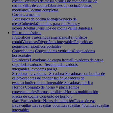
cocina
Conjuntos de mesas y sillas de cocina
Mesas de
cocina
Sillas de cocina
Taburetes de cocina
Cocinas
modulares
Cocinas completas
Cocinas a medida
Accesorios de cocina
Menaje
Servicio de
mesa
Cubertería
Cuchillos para chef
Vinos y
licores
Botellas
Utensilios de cocina
Vajilla
Bandejas
Electrodomésticos
Frigoríficos
Frigoríficos americanos
Frigoríficos
combi
Vinotecas
Frigoríficos integrables
Frigoríficos
pequeños
Frigoríficos portátiles
Congeladores
Congeladores verticales
Congeladores
horizontales
Lavadoras
Lavadoras de carga frontal
Lavadoras de carga
superior
Lavadoras - Secadoras
Lavadoras
integrables
Lavadoras por kg
Secadoras
Lavadoras - Secadoras
Secadoras con bomba de
calor
Secadoras de condensación
Secadoras de
evacuación
Secadoras integrables
Secadoras por Kg
Hornos
Conjunto de horno y placa
Hornos
convencionales
Hornos pirolíticos
Hornos multifunción
Placas de cocina
Conjunto de horno y
placa
Vitrocerámica
Placas de inducción
Placas de gas
Lavavajillas
Lavavajillas 60cm
Lavavajillas 45cm
Lavavajillas
integrables