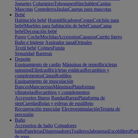
Juguetes
Columpios
Toboganes
Hinchables
Casitas
Mascotas
Comederos
Jaulas
Casetas para mascotas
Bebé
Habitación bebé
Humidificadores
Cestas
Colchón para
bebé
Muebles para habitación de bebé
Cunas
Cama
bebé
Decoración bebé
Paseo
Coche
Mochilas
Accesorios
Capazos
Carrito ligero
Baño e higiene
Aspirador nasal
Orinales
Textil bebé
Cojines
Funda
Seguridad
Barreras
Deporte
Equipamiento de cardio
Máquinas de remo
Bicicletas
spinning
Elípticas
Bicicletas estáticas
Recambios y
complementos
Cintas
Rodillos
Equipamiento de musculación
Bancos
Mancuernas
Máquinas
Plataformas
vibratorias
Recambios y complementos
Accesorios fitness
Bandas
Barras
Plataforma de
step
Cuerdas
Bolas y esferas de equilibrio
Recuperación muscular
Electroestimulación
Terapia de
percusión
Baño
Accesorios de baño
Colgadores
baño
Papeleras
Dispensadores
Toalleros
Jaboneras
Escobillero
Port
de ropa