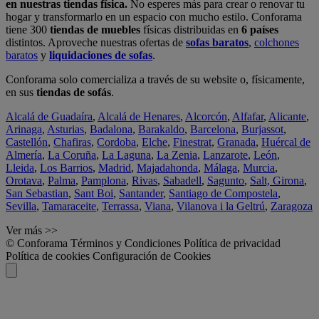
en nuestras tiendas física.
No esperes más para crear o renovar tu
hogar y transformarlo en un espacio con mucho estilo. Conforama
tiene 300
tiendas de muebles
físicas distribuidas en
6 países
distintos. Aproveche nuestras ofertas de
sofas baratos
,
colchones
baratos
y
liquidaciones de sofas
.
Conforama solo comercializa a través de su website o, físicamente,
en sus
tiendas de sofás
.
Alcalá de Guadaíra
,
Alcalá de Henares
,
Alcorcón
,
Alfafar
,
Alicante
,
Arinaga
,
Asturias
,
Badalona
,
Barakaldo
,
Barcelona
,
Burjassot
,
Castellón
,
Chafiras
,
Cordoba
,
Elche
,
Finestrat
,
Granada
,
Huércal de
Almería
,
La Coruña
,
La Laguna
,
La Zenia
,
Lanzarote
,
León
,
Lleida
,
Los Barrios
,
Madrid
,
Majadahonda
,
Málaga
,
Murcia
,
Orotava
,
Palma
,
Pamplona
,
Rivas
,
Sabadell
,
Sagunto
,
Salt, Girona
,
San Sebastian
,
Sant Boi
,
Santander
,
Santiago de Compostela
,
Sevilla
,
Tamaraceite
,
Terrassa
,
Viana
,
Vilanova i la Geltrú
,
Zaragoza
Ver más >>
© Conforama
Términos y Condiciones
Política de privacidad
Política de cookies
Configuración de Cookies