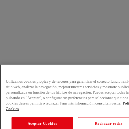
Utilizamos cookies propias y de terceros para garantizar el correcto funcionami
sitio web, analizar la navegación, mejorar nuestros servicios y mostrarte public
personalizada en función de tus hábitos de navegación. Puedes aceptar todas la
pulsando en “Aceptar”, o configurar tus preferencias para seleccionar qué tipos
cookies deseas permitir o rechazar. Para más información, consulta nuestra
Pol
Cookies
Aceptar Cookies
Rechazar todas