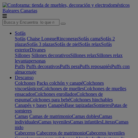
Baleares
Canarias
Sofás
Sofás
Chaise Longue
Rinconeras
Sofás cama
Sofás 2
plazas
Sofás 3 plazas
Sofás de piel
Sofás relax
Sofás
exterior
Divanes
Sillones
Sillones decorativos
Sillones relax
Sillones relax
levantapersonas
Puffs
Puffs decorativos
Puffs pera
Puffs reposapiés
Puffs con
almacenaje
Descanso
Colchones
Packs colchón y canapé
Colchones
viscoelásticos
Colchones de muelles
Colchones de muelles
ensacados
Colchones enrollados
Colchones de
espuma
Colchones para bebé
Colchones hinchables
Canapés y bases
Canapés
Base tapizadas
Somieres
Patas de
somieres
Camas
Camas de matrimonio
Camas dobles
Camas
individuales
Camas juveniles
Camas infantiles
Literas
Camas
nido
Cabeceros
Cabeceros de matrimonio
Cabeceros juveniles