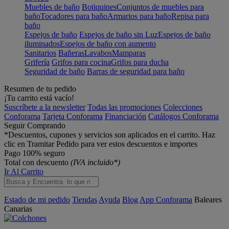
Muebles de baño
Botiquines
Conjuntos de muebles para
baño
Tocadores para baño
Armarios para baño
Repisa para
baño
Espejos de baño
Espejos de baño sin Luz
Espejos de baño
iluminados
Espejos de baño con aumento
Sanitarios
Bañeras
Lavabos
Mamparas
Grifería
Grifos para cocina
Grifos para ducha
Seguridad de baño
Barras de seguridad para baño
Resumen de tu pedido
¡Tu carrito está vacío!
Suscríbete a la newsletter
Todas las promociones
Colecciones
Conforama
Tarjeta Conforama
Financiación
Catálogos Conforama
Seguir Comprando
*Descuentos, cupones y servicios son aplicados en el carrito. Haz
clic en Tramitar Pedido para ver estos descuentos e importes
Pago 100% seguro
Total con descuento
(IVA incluido*)
Ir Al Carrito
Estado de mi pedido
Tiendas
Ayuda
Blog
App Conforama
Baleares
Canarias