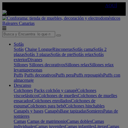
🔵Cambia tu electro con
-10% EXTRA
de descuento ☑️
AQUÍ
Baleares
Canarias
Sofás
Sofás
Chaise Longue
Rinconeras
Sofás cama
Sofás 2
plazas
Sofás 3 plazas
Sofás de piel
Sofás relax
Sofás
exterior
Divanes
Sillones
Sillones decorativos
Sillones relax
Sillones relax
levantapersonas
Puffs
Puffs decorativos
Puffs pera
Puffs reposapiés
Puffs con
almacenaje
Descanso
Colchones
Packs colchón y canapé
Colchones
viscoelásticos
Colchones de muelles
Colchones de muelles
ensacados
Colchones enrollados
Colchones de
espuma
Colchones para bebé
Colchones hinchables
Canapés y bases
Canapés
Base tapizadas
Somieres
Patas de
somieres
Camas
Camas de matrimonio
Camas dobles
Camas
individuales
Camas juveniles
Camas infantiles
Literas
Camas