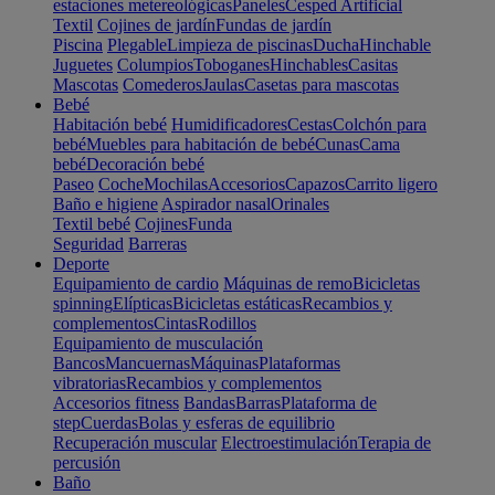
estaciones metereológicas
Paneles
Cesped Artificial
Textil
Cojines de jardín
Fundas de jardín
Piscina
Plegable
Limpieza de piscinas
Ducha
Hinchable
Juguetes
Columpios
Toboganes
Hinchables
Casitas
Mascotas
Comederos
Jaulas
Casetas para mascotas
Bebé
Habitación bebé
Humidificadores
Cestas
Colchón para
bebé
Muebles para habitación de bebé
Cunas
Cama
bebé
Decoración bebé
Paseo
Coche
Mochilas
Accesorios
Capazos
Carrito ligero
Baño e higiene
Aspirador nasal
Orinales
Textil bebé
Cojines
Funda
Seguridad
Barreras
Deporte
Equipamiento de cardio
Máquinas de remo
Bicicletas
spinning
Elípticas
Bicicletas estáticas
Recambios y
complementos
Cintas
Rodillos
Equipamiento de musculación
Bancos
Mancuernas
Máquinas
Plataformas
vibratorias
Recambios y complementos
Accesorios fitness
Bandas
Barras
Plataforma de
step
Cuerdas
Bolas y esferas de equilibrio
Recuperación muscular
Electroestimulación
Terapia de
percusión
Baño