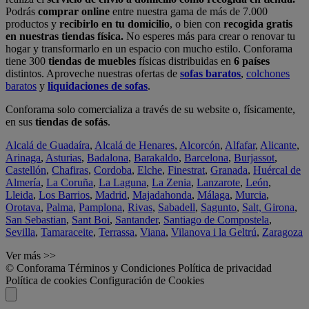
Podrás
comprar online
entre nuestra gama de más de 7.000
productos y
recibirlo en tu domicilio
, o bien con
recogida gratis
en nuestras tiendas física.
No esperes más para crear o renovar tu
hogar y transformarlo en un espacio con mucho estilo. Conforama
tiene 300
tiendas de muebles
físicas distribuidas en
6 países
distintos. Aproveche nuestras ofertas de
sofas baratos
,
colchones
baratos
y
liquidaciones de sofas
.
Conforama solo comercializa a través de su website o, físicamente,
en sus
tiendas de sofás
.
Alcalá de Guadaíra
,
Alcalá de Henares
,
Alcorcón
,
Alfafar
,
Alicante
,
Arinaga
,
Asturias
,
Badalona
,
Barakaldo
,
Barcelona
,
Burjassot
,
Castellón
,
Chafiras
,
Cordoba
,
Elche
,
Finestrat
,
Granada
,
Huércal de
Almería
,
La Coruña
,
La Laguna
,
La Zenia
,
Lanzarote
,
León
,
Lleida
,
Los Barrios
,
Madrid
,
Majadahonda
,
Málaga
,
Murcia
,
Orotava
,
Palma
,
Pamplona
,
Rivas
,
Sabadell
,
Sagunto
,
Salt, Girona
,
San Sebastian
,
Sant Boi
,
Santander
,
Santiago de Compostela
,
Sevilla
,
Tamaraceite
,
Terrassa
,
Viana
,
Vilanova i la Geltrú
,
Zaragoza
Ver más >>
© Conforama
Términos y Condiciones
Política de privacidad
Política de cookies
Configuración de Cookies