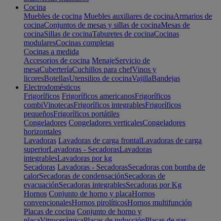
Cocina
Muebles de cocina
Muebles auxiliares de cocina
Armarios de
cocina
Conjuntos de mesas y sillas de cocina
Mesas de
cocina
Sillas de cocina
Taburetes de cocina
Cocinas
modulares
Cocinas completas
Cocinas a medida
Accesorios de cocina
Menaje
Servicio de
mesa
Cubertería
Cuchillos para chef
Vinos y
licores
Botellas
Utensilios de cocina
Vajilla
Bandejas
Electrodomésticos
Frigoríficos
Frigoríficos americanos
Frigoríficos
combi
Vinotecas
Frigoríficos integrables
Frigoríficos
pequeños
Frigoríficos portátiles
Congeladores
Congeladores verticales
Congeladores
horizontales
Lavadoras
Lavadoras de carga frontal
Lavadoras de carga
superior
Lavadoras - Secadoras
Lavadoras
integrables
Lavadoras por kg
Secadoras
Lavadoras - Secadoras
Secadoras con bomba de
calor
Secadoras de condensación
Secadoras de
evacuación
Secadoras integrables
Secadoras por Kg
Hornos
Conjunto de horno y placa
Hornos
convencionales
Hornos pirolíticos
Hornos multifunción
Placas de cocina
Conjunto de horno y
placa
Vitrocerámica
Placas de inducción
Placas de gas