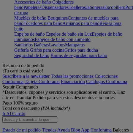
Accesorios de baño
Colgadores
baño
Papeleras
Dispensadores
Toalleros
Jaboneras
Escobillero
Port
de ropa
Muebles de baño
Botiquines
Conjuntos de muebles para
baño
Tocadores para baño
Armarios para baño
Repisa para
baño
Espejos de baño
Espejos de baño sin Luz
Espejos de baño
iluminados
Espejos de baño con aumento
Sanitarios
Bañeras
Lavabos
Mamparas
Grifería
Grifos para cocina
Grifos para ducha
Seguridad de baño
Barras de seguridad para baño
Resumen de tu pedido
¡Tu carrito está vacío!
Suscríbete a la newsletter
Todas las promociones
Colecciones
Conforama
Tarjeta Conforama
Financiación
Catálogos Conforama
Seguir Comprando
*Descuentos, cupones y servicios son aplicados en el carrito. Haz
clic en Tramitar Pedido para ver estos descuentos e importes
Pago 100% seguro
Total con descuento
(IVA incluido*)
Ir Al Carrito
Estado de mi pedido
Tiendas
Ayuda
Blog
App Conforama
Baleares