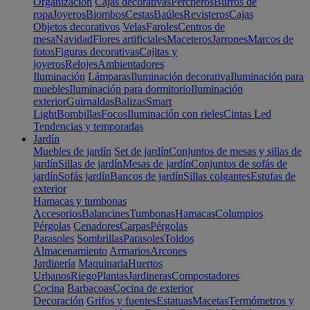
Organización
Cajas decorativas
Percheros
Burros de
ropa
Joyeros
Biombos
Cestas
Baúles
Revisteros
Cajas
Objetos decorativos
Velas
Faroles
Centros de
mesa
Navidad
Flores artificiales
Maceteros
Jarrones
Marcos de
fotos
Figuras decorativas
Cajitas y
joyeros
Relojes
Ambientadores
Iluminación
Lámparas
Iluminación decorativa
Iluminación para
muebles
Iluminación para dormitorio
Iluminación
exterior
Guirnaldas
Balizas
Smart
Light
Bombillas
Focos
Iluminación con rieles
Cintas Led
Tendencias y temporadas
Jardín
Muebles de jardín
Set de jardín
Conjuntos de mesas y sillas de
jardín
Sillas de jardín
Mesas de jardín
Conjuntos de sofás de
jardín
Sofás jardín
Bancos de jardín
Sillas colgantes
Estufas de
exterior
Hamacas y tumbonas
Accesorios
Balancines
Tumbonas
Hamacas
Columpios
Pérgolas
Cenadores
Carpas
Pérgolas
Parasoles
Sombrillas
Parasoles
Toldos
Almacenamiento
Armarios
Arcones
Jardinería
Maquinaria
Huertos
Urbanos
Riego
Plantas
Jardineras
Compostadores
Cocina
Barbacoas
Cocina de exterior
Decoración
Grifos y fuentes
Estatuas
Macetas
Termómetros y