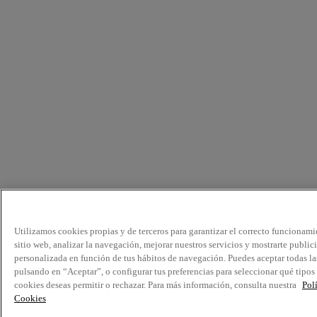
Utilizamos cookies propias y de terceros para garantizar el correcto funcionami
sitio web, analizar la navegación, mejorar nuestros servicios y mostrarte public
personalizada en función de tus hábitos de navegación. Puedes aceptar todas la
pulsando en “Aceptar”, o configurar tus preferencias para seleccionar qué tipos
cookies deseas permitir o rechazar. Para más información, consulta nuestra
Pol
Cookies