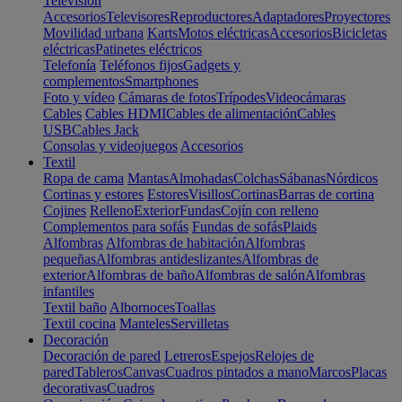
Televisión
Accesorios
Televisores
Reproductores
Adaptadores
Proyectores
Movilidad urbana
Karts
Motos eléctricas
Accesorios
Bicicletas
eléctricas
Patinetes eléctricos
Telefonía
Teléfonos fijos
Gadgets y
complementos
Smartphones
Foto y vídeo
Cámaras de fotos
Trípodes
Videocámaras
Cables
Cables HDMI
Cables de alimentación
Cables
USB
Cables Jack
Consolas y videojuegos
Accesorios
Textil
Ropa de cama
Mantas
Almohadas
Colchas
Sábanas
Nórdicos
Cortinas y estores
Estores
Visillos
Cortinas
Barras de cortina
Cojines
Relleno
Exterior
Fundas
Cojín con relleno
Complementos para sofás
Fundas de sofás
Plaids
Alfombras
Alfombras de habitación
Alfombras
pequeñas
Alfombras antideslizantes
Alfombras de
exterior
Alfombras de baño
Alfombras de salón
Alfombras
infantiles
Textil baño
Albornoces
Toallas
Textil cocina
Manteles
Servilletas
Decoración
Decoración de pared
Letreros
Espejos
Relojes de
pared
Tableros
Canvas
Cuadros pintados a mano
Marcos
Placas
decorativas
Cuadros