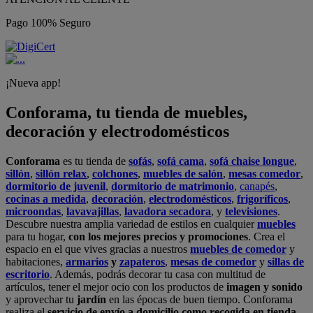
Pago 100% Seguro
¡Nueva app!
Conforama, tu tienda de muebles,
decoración y electrodomésticos
Conforama
es tu tienda de
sofás
,
sofá cama
,
sofá chaise longue
,
sillón
,
sillón relax
,
colchones
,
muebles de salón
,
mesas comedor
,
dormitorio de juvenil
,
dormitorio de matrimonio
,
canapés
,
cocinas a medida
,
decoración
,
electrodomésticos
,
frigoríficos
,
microondas
,
lavavajillas
,
lavadora secadora
, y
televisiones
.
Descubre nuestra amplia variedad de estilos en cualquier
muebles
para tu hogar,
con los mejores precios y promociones
. Crea el
espacio en el que vives gracias a nuestros
muebles de comedor
y
habitaciones,
armarios
y
zapateros
,
mesas de comedor
y
sillas de
escritorio
. Además, podrás decorar tu casa con multitud de
artículos, tener el mejor ocio con los productos de
imagen y sonido
y aprovechar tu
jardín
en las épocas de buen tiempo. Conforama
realiza el
servicio de envío a domicilio como recogida en tienda.