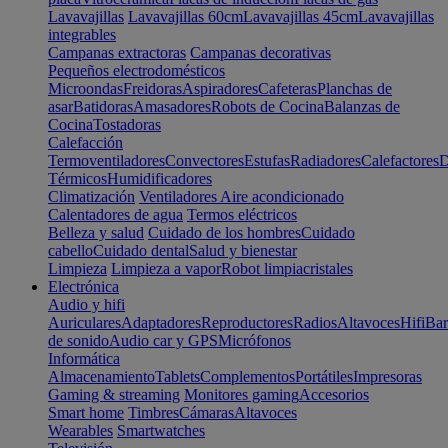
Lavavajillas
Lavavajillas 60cm
Lavavajillas 45cm
Lavavajillas
integrables
Campanas extractoras
Campanas decorativas
Pequeños electrodomésticos
Microondas
Freidoras
Aspiradores
Cafeteras
Planchas de
asar
Batidoras
Amasadores
Robots de Cocina
Balanzas de
Cocina
Tostadoras
Calefacción
Termoventiladores
Convectores
Estufas
Radiadores
Calefactores
D
Térmicos
Humidificadores
Climatización
Ventiladores
Aire acondicionado
Calentadores de agua
Termos eléctricos
Belleza y salud
Cuidado de los hombres
Cuidado
cabello
Cuidado dental
Salud y bienestar
Limpieza
Limpieza a vapor
Robot limpiacristales
Electrónica
Audio y hifi
Auriculares
Adaptadores
Reproductores
Radios
Altavoces
Hifi
Bar
de sonido
Audio car y GPS
Micrófonos
Informática
Almacenamiento
Tablets
Complementos
Portátiles
Impresoras
Gaming & streaming
Monitores gaming
Accesorios
Smart home
Timbres
Cámaras
Altavoces
Wearables
Smartwatches