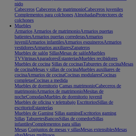
nido
Cabeceros
Cabeceros de matrimonio
Cabeceros juveniles
Complementos para colchones
Almohadas
Protectores de
colchones
Muebles
Armarios
Armarios de matrimonio
Armarios puertas
batientes
Armarios puertas correderas
Armarios
juvenil
Armarios infantiles
Armarios esquineros
Armarios
vestidores
Armarios auxiliares
Zapateros
Muebles de salón
Sillas
Mesas de salón
Muebles
TV
Vitrinas
Aparadores
Estanterias
Muebles recibidores
Muebles de cocina
Sillas de cocinas
Taburetes de cocina
Mesas
de cocina
Mesas y sillas de cocina
Muebles auxiliares de
cocina
Armarios de cocina
Cocinas modulares
Cocinas
completas
Cocinas a medida
Muebles de dormitorio
Camas matrimonio
Cabeceros de
matrimonio
Armarios de matrimonio
Mesitas de
noche
Comodas
Muebles de dormitorio juvenil
Muebles de oficina y teletrabajo
Escritorios
Sillas de
escritorio
Estanterías
Muebles de Gaming
Sillas gaming
Escritorios gaming
Sillas
Taburetes
Bancos
Sillas de comedor
Sillas
infantiles
Complementos para sillas
Mesas
Conjuntos de mesas y sillas
Mesas extensibles
Mesas
altas
Mesas multiusos