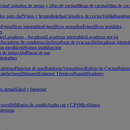
cina
Conjuntos de mesas y sillas de cocina
Mesas de cocina
Sillas de coc
los para chef
Vinos y licores
Botellas
Utensilios de cocina
Vajilla
Bandeja
s
Frigoríficos integrables
Frigoríficos pequeños
Frigoríficos portátiles
es
ior
Lavadoras - Secadoras
Lavadoras integrables
Lavadoras por kg
r
Secadoras de condensación
Secadoras de evacuación
Secadoras integra
s pirolíticos
Hornos multifunción
s de inducción
Placas de gas
ntegrables
afeteras
Planchas de asar
Batidoras
Amasadores
Robots de Cocina
Balanz
alefactores
Difusores
Emisores Térmicos
Humidificadores
o dental
Salud y bienestar
voces
Hifi
Barras de sonido
Audio car y GPS
Micrófonos
presoras