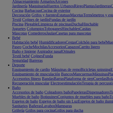
Almacenamiento
Armarios
Arcones
Jardinería
Maquinaria
Huertos Urbanos
Riego
Plantas
Jardineras
C
Cocina
Barbacoas
Cocina de exterior
Decoración
Grifos y fuentes
Estatuas
Macetas
Termómetros y est
Textil
Cojines de jardín
Fundas de jardín
Piscina
Plegable
Limpieza de piscinas
Ducha
Hinchable
Juguetes
Columpios
Toboganes
Hinchables
Casitas
Mascotas
Comederos
Jaulas
Casetas para mascotas
Bebé
Habitación bebé
Humidificadores
Cestas
Colchón para bebé
Mueb
Paseo
Coche
Mochilas
Accesorios
Capazos
Carrito ligero
Baño e higiene
Aspirador nasal
Orinales
Textil bebé
Cojines
Funda
Seguridad
Barreras
Deporte
Equipamiento de cardio
Máquinas de remo
Bicicletas spinning
E
Equipamiento de musculación
Bancos
Mancuernas
Máquinas
Pla
Accesorios fitness
Bandas
Barras
Plataforma de step
Cuerdas
Bola
Recuperación muscular
Electroestimulación
Terapia de percusi
Baño
Accesorios de baño
Colgadores baño
Papeleras
Dispensadores
To
Muebles de baño
Botiquines
Conjuntos de muebles para baño
To
Espejos de baño
Espejos de baño sin Luz
Espejos de baño ilum
Sanitarios
Bañeras
Lavabos
Mamparas
Grifería
Grifos para cocina
Grifos para ducha