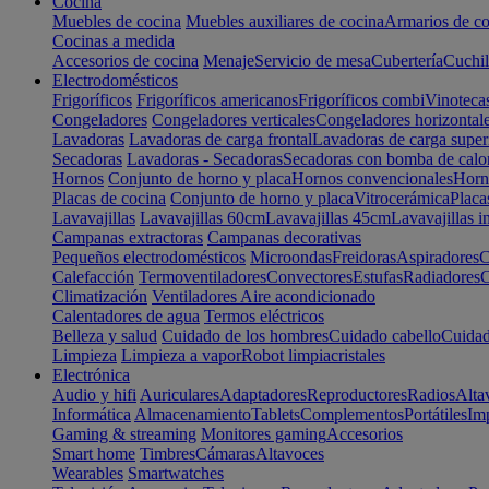
Cocina
Muebles de cocina
Muebles auxiliares de cocina
Armarios de co
Cocinas a medida
Accesorios de cocina
Menaje
Servicio de mesa
Cubertería
Cuchil
Electrodomésticos
Frigoríficos
Frigoríficos americanos
Frigoríficos combi
Vinoteca
Congeladores
Congeladores verticales
Congeladores horizontal
Lavadoras
Lavadoras de carga frontal
Lavadoras de carga super
Secadoras
Lavadoras - Secadoras
Secadoras con bomba de calo
Hornos
Conjunto de horno y placa
Hornos convencionales
Horno
Placas de cocina
Conjunto de horno y placa
Vitrocerámica
Placa
Lavavajillas
Lavavajillas 60cm
Lavavajillas 45cm
Lavavajillas i
Campanas extractoras
Campanas decorativas
Pequeños electrodomésticos
Microondas
Freidoras
Aspiradores
C
Calefacción
Termoventiladores
Convectores
Estufas
Radiadores
C
Climatización
Ventiladores
Aire acondicionado
Calentadores de agua
Termos eléctricos
Belleza y salud
Cuidado de los hombres
Cuidado cabello
Cuidad
Limpieza
Limpieza a vapor
Robot limpiacristales
Electrónica
Audio y hifi
Auriculares
Adaptadores
Reproductores
Radios
Alta
Informática
Almacenamiento
Tablets
Complementos
Portátiles
Im
Gaming & streaming
Monitores gaming
Accesorios
Smart home
Timbres
Cámaras
Altavoces
Wearables
Smartwatches