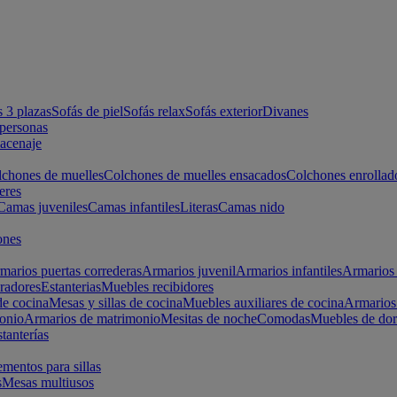
s 3 plazas
Sofás de piel
Sofás relax
Sofás exterior
Divanes
apersonas
macenaje
chones de muelles
Colchones de muelles ensacados
Colchones enrollad
eres
Camas juveniles
Camas infantiles
Literas
Camas nido
ones
marios puertas correderas
Armarios juvenil
Armarios infantiles
Armarios 
radores
Estanterias
Muebles recibidores
e cocina
Mesas y sillas de cocina
Muebles auxiliares de cocina
Armarios
onio
Armarios de matrimonio
Mesitas de noche
Comodas
Muebles de dor
tanterías
entos para sillas
s
Mesas multiusos