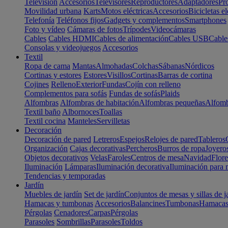
Televisión
Accesorios
Televisores
Reproductores
Adaptadores
Pr
Movilidad urbana
Karts
Motos eléctricas
Accesorios
Bicicletas el
Telefonía
Teléfonos fijos
Gadgets y complementos
Smartphones
Foto y vídeo
Cámaras de fotos
Trípodes
Videocámaras
Cables
Cables HDMI
Cables de alimentación
Cables USB
Cable
Consolas y videojuegos
Accesorios
Textil
Ropa de cama
Mantas
Almohadas
Colchas
Sábanas
Nórdicos
Cortinas y estores
Estores
Visillos
Cortinas
Barras de cortina
Cojines
Relleno
Exterior
Fundas
Cojín con relleno
Complementos para sofás
Fundas de sofás
Plaids
Alfombras
Alfombras de habitación
Alfombras pequeñas
Alfomb
Textil baño
Albornoces
Toallas
Textil cocina
Manteles
Servilletas
Decoración
Decoración de pared
Letreros
Espejos
Relojes de pared
Tableros
Organización
Cajas decorativas
Percheros
Burros de ropa
Joyero
Objetos decorativos
Velas
Faroles
Centros de mesa
Navidad
Flore
Iluminación
Lámparas
Iluminación decorativa
Iluminación para 
Tendencias y temporadas
Jardín
Muebles de jardín
Set de jardín
Conjuntos de mesas y sillas de j
Hamacas y tumbonas
Accesorios
Balancines
Tumbonas
Hamaca
Pérgolas
Cenadores
Carpas
Pérgolas
Parasoles
Sombrillas
Parasoles
Toldos