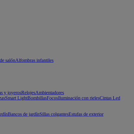
de salón
Alfombras infantiles
as y joyeros
Relojes
Ambientadores
zas
Smart Light
Bombillas
Focos
Iluminación con rieles
Cintas Led
ardín
Bancos de jardín
Sillas colgantes
Estufas de exterior