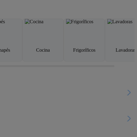
napés
Cocina
Frigoríficos
Lavadoras