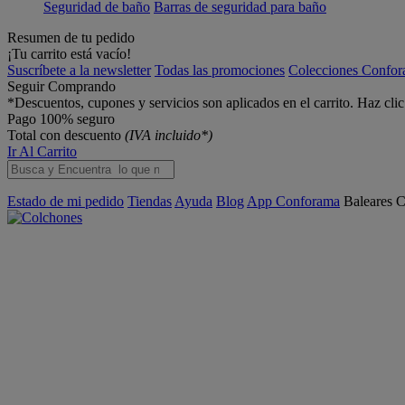
Seguridad de baño
Barras de seguridad para baño
Resumen de tu pedido
¡Tu carrito está vacío!
Suscríbete a la newsletter
Todas las promociones
Colecciones Confo
Seguir Comprando
*Descuentos, cupones y servicios son aplicados en el carrito. Haz cli
Pago 100% seguro
Total con descuento
(IVA incluido*)
Ir Al Carrito
Estado de mi pedido
Tiendas
Ayuda
Blog
App Conforama
Baleares
C