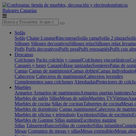
Baleares
Canarias
Sofás
Sofás
Chaise Longue
Rinconeras
Sofás cama
Sofás 2 plazas
Sofá
Sillones
Sillones decorativos
Sillones relax
Sillones relax levant
Puffs
Puffs decorativos
Puffs pera
Puffs reposapiés
Puffs con al
Descanso
Colchones
Packs colchón y canapé
Colchones viscoelásticos
Col
Canapés y bases
Canapés
Base tapizadas
Somieres
Patas de somi
Camas
Camas de matrimonio
Camas dobles
Camas individuales
Cabeceros
Cabeceros de matrimonio
Cabeceros juveniles
Complementos para colchones
Almohadas
Protectores de colch
Muebles
Armarios
Armarios de matrimonio
Armarios puertas batientes
Ar
Muebles de salón
Sillas
Mesas de salón
Muebles TV
Vitrinas
Apa
Muebles de cocina
Sillas de cocinas
Taburetes de cocina
Mesas d
Muebles de dormitorio
Camas matrimonio
Cabeceros de matrim
Muebles de oficina y teletrabajo
Escritorios
Sillas de escritorio
Es
Muebles de Gaming
Sillas gaming
Escritorios gaming
Sillas
Taburetes
Bancos
Sillas de comedor
Sillas infantiles
Complem
Mesas
Conjuntos de mesas y sillas
Mesas extensibles
Mesas alta