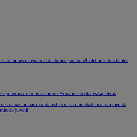
os
Colchones de espuma
Colchones para bebé
Colchones hinchables
esquineros
Armarios vestidores
Armarios auxiliares
Zapateros
 de cocina
Cocinas modulares
Cocinas completas
Cocinas a medida
mitorio juvenil