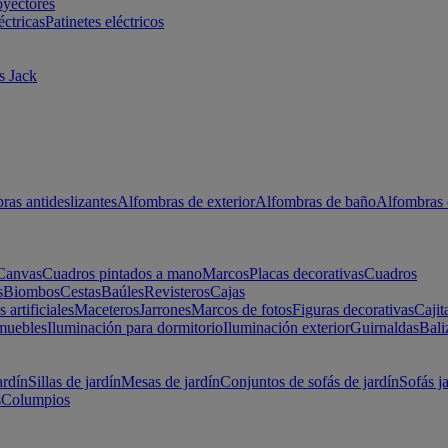
oyectores
éctricas
Patinetes eléctricos
s Jack
ras antideslizantes
Alfombras de exterior
Alfombras de baño
Alfombras 
Canvas
Cuadros pintados a mano
Marcos
Placas decorativas
Cuadros
s
Biombos
Cestas
Baúles
Revisteros
Cajas
s artificiales
Maceteros
Jarrones
Marcos de fotos
Figuras decorativas
Cajit
muebles
Iluminación para dormitorio
Iluminación exterior
Guirnaldas
Bali
ardín
Sillas de jardín
Mesas de jardín
Conjuntos de sofás de jardín
Sofás j
s
Columpios