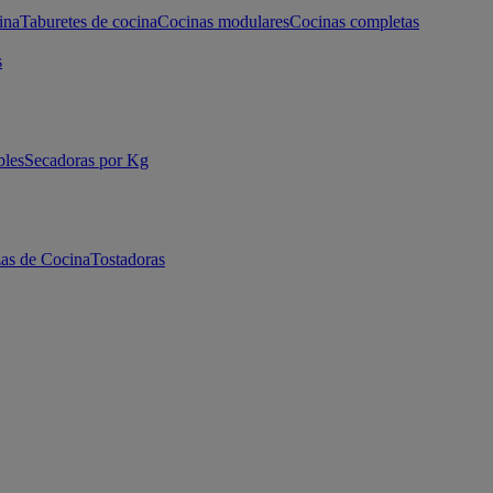
ina
Taburetes de cocina
Cocinas modulares
Cocinas completas
s
bles
Secadoras por Kg
as de Cocina
Tostadoras