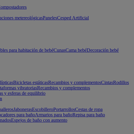
ompostadores
aciones metereológicas
Paneles
Cesped Artificial
les para habitación de bebé
Cunas
Cama bebé
Decoración bebé
lípticas
Bicicletas estáticas
Recambios y complementos
Cintas
Rodillos
taformas vibratorias
Recambios y complementos
s y esferas de equilibrio
ón
alleros
Jaboneras
Escobillero
Portarrollos
Cestas de ropa
cadores para baño
Armarios para baño
Repisa para baño
inados
Espejos de baño con aumento