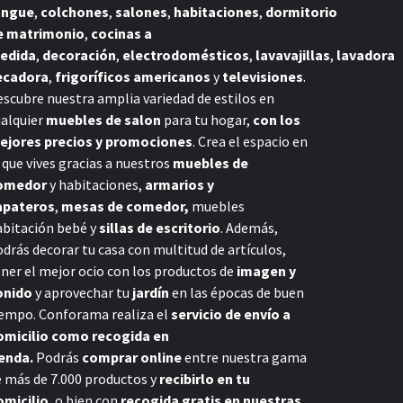
ongue
,
colchones
,
salones
,
habitaciones
,
dormitorio
e matrimonio
,
cocinas a
edida
,
decoración
,
electrodomésticos
,
lavavajillas
,
lavadora
ecadora
,
frigoríficos americanos
y
televisiones
.
scubre nuestra amplia variedad de estilos en
ualquier
muebles de salon
para tu hogar,
con los
ejores precios y promociones
. Crea el espacio en
 que vives gracias a nuestros
muebles de
omedor
y habitaciones,
armarios y
apateros
,
mesas de comedor,
muebles
abitación bebé
y
sillas de escritorio
. Además,
drás decorar tu casa con multitud de artículos,
ner el mejor ocio con los productos de
imagen y
onido
y aprovechar tu
jardín
en las épocas de buen
iempo. Conforama realiza el
servicio de envío a
omicilio como recogida en
ienda.
Podrás
comprar online
entre nuestra gama
e más de 7.000 productos y
recibirlo en tu
omicilio
, o bien con
recogida gratis en nuestras