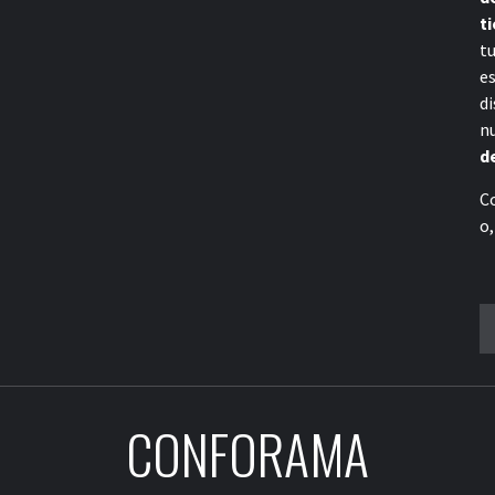
ti
t
e
di
n
d
C
o,
B
CONFORAMA