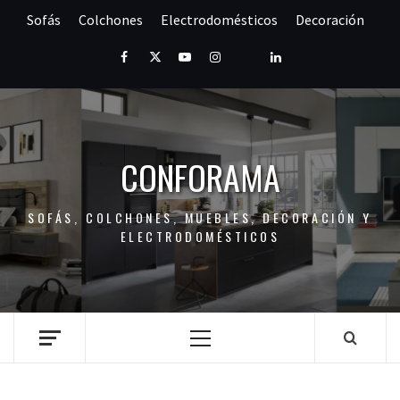
Saltar
Sofás
Colchones
Electrodomésticos
Decoración
al
contenido
Facebook
Twitter
Youtube
Instagram
Pinterest
LinkedIn
CONFORAMA
SOFÁS, COLCHONES, MUEBLES, DECORACIÓN Y
ELECTRODOMÉSTICOS
Menú
principal