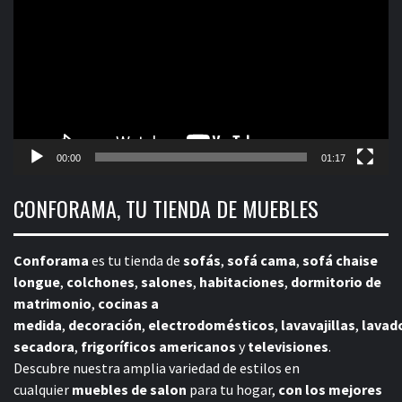
vídeo
00:00
01:17
CONFORAMA, TU TIENDA DE MUEBLES
Conforama
es tu tienda de
sofás
,
sofá cama
,
sofá chaise
longue
,
colchones
,
salones
,
habitaciones
,
dormitorio de
matrimonio
,
cocinas a
medida
,
decoración
,
electrodomésticos
,
lavavajillas
,
lavad
secadora
,
frigoríficos americanos
y
televisiones
.
Descubre nuestra amplia variedad de estilos en
cualquier
muebles de salon
para tu hogar,
con los mejores