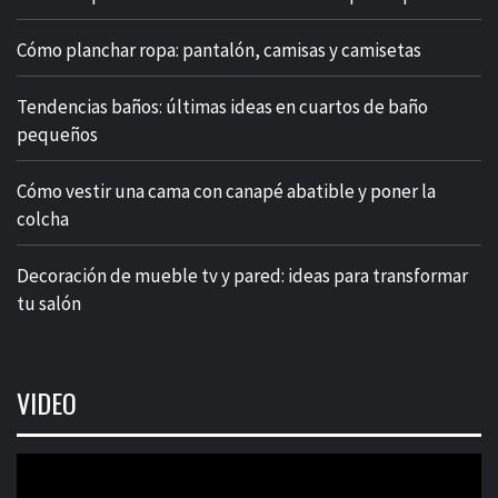
Cómo planchar ropa: pantalón, camisas y camisetas
Tendencias baños: últimas ideas en cuartos de baño
pequeños
Cómo vestir una cama con canapé abatible y poner la
colcha
Decoración de mueble tv y pared: ideas para transformar
tu salón
VIDEO
Reproductor
de