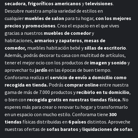
secadora
,
frigoríficos americanos
y
televisiones
.
Descubre nuestra amplia variedad de estilos en
cualquier
muebles de salon
para tu hogar,
con los mejores
precios y promociones
. Crea el espacio en el que vives
gracias a nuestros
muebles de comedor
y
habitaciones,
armarios y zapateros
,
mesas de
comedor,
muebles habitación bebé
y
sillas de escritorio
.
Además, podrás decorar tu casa con multitud de artículos,
tener el mejor ocio con los productos de
imagen y sonido
y
aprovechar tu
jardín
en las épocas de buen tiempo.
Conforama realiza el
servicio de envío a domicilio como
recogida en tienda.
Podrás
comprar online
entre nuestra
gama de más de 7.000 productos y
recibirlo en tu domicilio
,
o bien con
recogida gratis en nuestras tiendas física.
No
esperes más para crear o renovar tu hogar y transformarlo
en un espacio con mucho estilo. Conforama tiene
300
tiendas
físicas distribuidas en
6 países
distintos. Aproveche
nuestras ofertas de
sofas baratos
y
liquidaciones de sofas
.