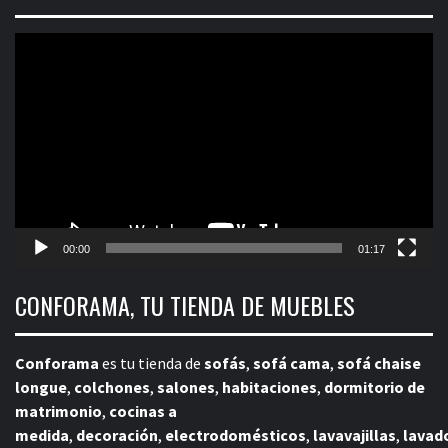
Reproductor
de
vídeo
00:00
01:17
CONFORAMA, TU TIENDA DE MUEBLES
Conforama
es tu tienda de
sofás
,
sofá cama
,
sofá chaise
longue
,
colchones
,
salones
,
habitaciones
,
dormitorio de
matrimonio
,
cocinas a
medida
,
decoración
,
electrodomésticos
,
lavavajillas
,
lavad