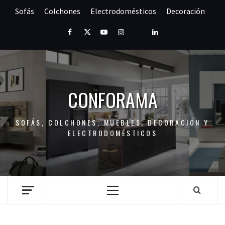
Saltar
Sofás
Colchones
Electrodomésticos
Decoración
al
contenido
Facebook
Twitter
Youtube
Instagram
Pinterest
LinkedIn
CONFORAMA
SOFÁS, COLCHONES, MUEBLES, DECORACIÓN Y
ELECTRODOMÉSTICOS
Menú
principal