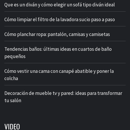
Que es un diván y cómo elegir un sofá tipo diván ideal
Cómo limpiar el filtro de la lavadora sucio paso a paso
Cómo planchar ropa: pantalón, camisas y camisetas
Tendencias baños: últimas ideas en cuartos de baño
pequeños
Cómo vestir una cama con canapé abatible y poner la
colcha
Decoración de mueble tv y pared: ideas para transformar
tu salón
VIDEO