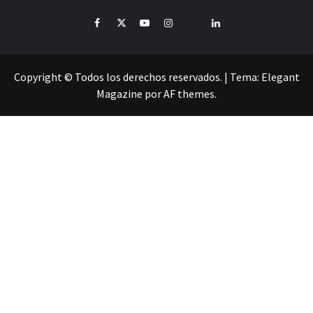
Facebook
Twitter
Youtube
Instagram
Pinterest
LinkedIn
Copyright © Todos los derechos reservados.
|
Tema:
Elegant
Magazine
por
AF themes
.