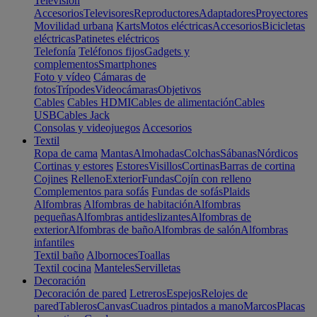
Televisión
Accesorios
Televisores
Reproductores
Adaptadores
Proyectores
Movilidad urbana
Karts
Motos eléctricas
Accesorios
Bicicletas
eléctricas
Patinetes eléctricos
Telefonía
Teléfonos fijos
Gadgets y
complementos
Smartphones
Foto y vídeo
Cámaras de
fotos
Trípodes
Videocámaras
Objetivos
Cables
Cables HDMI
Cables de alimentación
Cables
USB
Cables Jack
Consolas y videojuegos
Accesorios
Textil
Ropa de cama
Mantas
Almohadas
Colchas
Sábanas
Nórdicos
Cortinas y estores
Estores
Visillos
Cortinas
Barras de cortina
Cojines
Relleno
Exterior
Fundas
Cojín con relleno
Complementos para sofás
Fundas de sofás
Plaids
Alfombras
Alfombras de habitación
Alfombras
pequeñas
Alfombras antideslizantes
Alfombras de
exterior
Alfombras de baño
Alfombras de salón
Alfombras
infantiles
Textil baño
Albornoces
Toallas
Textil cocina
Manteles
Servilletas
Decoración
Decoración de pared
Letreros
Espejos
Relojes de
pared
Tableros
Canvas
Cuadros pintados a mano
Marcos
Placas