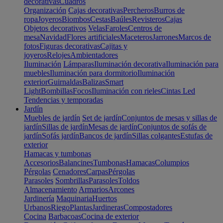
decorativas
Cuadros
Organización
Cajas decorativas
Percheros
Burros de
ropa
Joyeros
Biombos
Cestas
Baúles
Revisteros
Cajas
Objetos decorativos
Velas
Faroles
Centros de
mesa
Navidad
Flores artificiales
Maceteros
Jarrones
Marcos de
fotos
Figuras decorativas
Cajitas y
joyeros
Relojes
Ambientadores
Iluminación
Lámparas
Iluminación decorativa
Iluminación para
muebles
Iluminación para dormitorio
Iluminación
exterior
Guirnaldas
Balizas
Smart
Light
Bombillas
Focos
Iluminación con rieles
Cintas Led
Tendencias y temporadas
Jardín
Muebles de jardín
Set de jardín
Conjuntos de mesas y sillas de
jardín
Sillas de jardín
Mesas de jardín
Conjuntos de sofás de
jardín
Sofás jardín
Bancos de jardín
Sillas colgantes
Estufas de
exterior
Hamacas y tumbonas
Accesorios
Balancines
Tumbonas
Hamacas
Columpios
Pérgolas
Cenadores
Carpas
Pérgolas
Parasoles
Sombrillas
Parasoles
Toldos
Almacenamiento
Armarios
Arcones
Jardinería
Maquinaria
Huertos
Urbanos
Riego
Plantas
Jardineras
Compostadores
Cocina
Barbacoas
Cocina de exterior