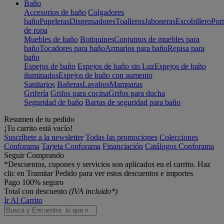
Baño
Accesorios de baño
Colgadores
baño
Papeleras
Dispensadores
Toalleros
Jaboneras
Escobillero
Port
de ropa
Muebles de baño
Botiquines
Conjuntos de muebles para
baño
Tocadores para baño
Armarios para baño
Repisa para
baño
Espejos de baño
Espejos de baño sin Luz
Espejos de baño
iluminados
Espejos de baño con aumento
Sanitarios
Bañeras
Lavabos
Mamparas
Grifería
Grifos para cocina
Grifos para ducha
Seguridad de baño
Barras de seguridad para baño
Resumen de tu pedido
¡Tu carrito está vacío!
Suscríbete a la newsletter
Todas las promociones
Colecciones
Conforama
Tarjeta Conforama
Financiación
Catálogos Conforama
Seguir Comprando
*Descuentos, cupones y servicios son aplicados en el carrito. Haz
clic en Tramitar Pedido para ver estos descuentos e importes
Pago 100% seguro
Total con descuento
(IVA incluido*)
Ir Al Carrito