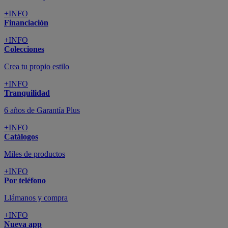
+INFO
Financiación
+INFO
Colecciones
Crea tu propio estilo
+INFO
Tranquilidad
6 años de Garantía Plus
+INFO
Catálogos
Miles de productos
+INFO
Por teléfono
Llámanos y compra
+INFO
Nueva app