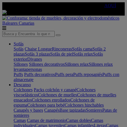
🔵Cambia tu electro con
-10% EXTRA
de descuento ☑️
AQUÍ
Baleares
Canarias
Sofás
Sofás
Chaise Longue
Rinconeras
Sofás cama
Sofás 2
plazas
Sofás 3 plazas
Sofás de piel
Sofás relax
Sofás
exterior
Divanes
Sillones
Sillones decorativos
Sillones relax
Sillones relax
levantapersonas
Puffs
Puffs decorativos
Puffs pera
Puffs reposapiés
Puffs con
almacenaje
Descanso
Colchones
Packs colchón y canapé
Colchones
viscoelásticos
Colchones de muelles
Colchones de muelles
ensacados
Colchones enrollados
Colchones de
espuma
Colchones para bebé
Colchones hinchables
Canapés y bases
Canapés
Base tapizadas
Somieres
Patas de
somieres
Camas
Camas de matrimonio
Camas dobles
Camas
individuales
Camas juveniles
Camas infantiles
Literas
Camas