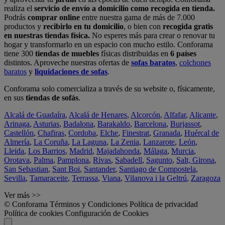
realiza el
servicio de envío a domicilio como recogida en tienda.
Podrás
comprar online
entre nuestra gama de más de 7.000
productos y
recibirlo en tu domicilio
, o bien con
recogida gratis
en nuestras tiendas física.
No esperes más para crear o renovar tu
hogar y transformarlo en un espacio con mucho estilo. Conforama
tiene 300
tiendas de muebles
físicas distribuidas en
6 países
distintos. Aproveche nuestras ofertas de
sofas baratos
,
colchones
baratos
y
liquidaciones de sofas
.
Conforama solo comercializa a través de su website o, físicamente,
en sus
tiendas de sofás
.
Alcalá de Guadaíra
,
Alcalá de Henares
,
Alcorcón
,
Alfafar
,
Alicante
,
Arinaga
,
Asturias
,
Badalona
,
Barakaldo
,
Barcelona
,
Burjassot
,
Castellón
,
Chafiras
,
Cordoba
,
Elche
,
Finestrat
,
Granada
,
Huércal de
Almería
,
La Coruña
,
La Laguna
,
La Zenia
,
Lanzarote
,
León
,
Lleida
,
Los Barrios
,
Madrid
,
Majadahonda
,
Málaga
,
Murcia
,
Orotava
,
Palma
,
Pamplona
,
Rivas
,
Sabadell
,
Sagunto
,
Salt, Girona
,
San Sebastian
,
Sant Boi
,
Santander
,
Santiago de Compostela
,
Sevilla
,
Tamaraceite
,
Terrassa
,
Viana
,
Vilanova i la Geltrú
,
Zaragoza
Ver más >>
© Conforama
Términos y Condiciones
Política de privacidad
Política de cookies
Configuración de Cookies