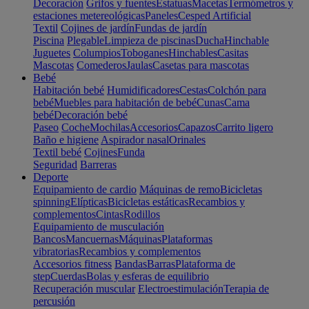
Decoración
Grifos y fuentes
Estatuas
Macetas
Termómetros y
estaciones metereológicas
Paneles
Cesped Artificial
Textil
Cojines de jardín
Fundas de jardín
Piscina
Plegable
Limpieza de piscinas
Ducha
Hinchable
Juguetes
Columpios
Toboganes
Hinchables
Casitas
Mascotas
Comederos
Jaulas
Casetas para mascotas
Bebé
Habitación bebé
Humidificadores
Cestas
Colchón para
bebé
Muebles para habitación de bebé
Cunas
Cama
bebé
Decoración bebé
Paseo
Coche
Mochilas
Accesorios
Capazos
Carrito ligero
Baño e higiene
Aspirador nasal
Orinales
Textil bebé
Cojines
Funda
Seguridad
Barreras
Deporte
Equipamiento de cardio
Máquinas de remo
Bicicletas
spinning
Elípticas
Bicicletas estáticas
Recambios y
complementos
Cintas
Rodillos
Equipamiento de musculación
Bancos
Mancuernas
Máquinas
Plataformas
vibratorias
Recambios y complementos
Accesorios fitness
Bandas
Barras
Plataforma de
step
Cuerdas
Bolas y esferas de equilibrio
Recuperación muscular
Electroestimulación
Terapia de
percusión