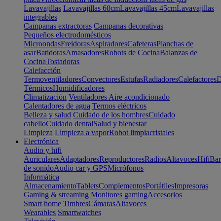
Lavavajillas
Lavavajillas 60cm
Lavavajillas 45cm
Lavavajillas
integrables
Campanas extractoras
Campanas decorativas
Pequeños electrodomésticos
Microondas
Freidoras
Aspiradores
Cafeteras
Planchas de
asar
Batidoras
Amasadores
Robots de Cocina
Balanzas de
Cocina
Tostadoras
Calefacción
Termoventiladores
Convectores
Estufas
Radiadores
Calefactores
D
Térmicos
Humidificadores
Climatización
Ventiladores
Aire acondicionado
Calentadores de agua
Termos eléctricos
Belleza y salud
Cuidado de los hombres
Cuidado
cabello
Cuidado dental
Salud y bienestar
Limpieza
Limpieza a vapor
Robot limpiacristales
Electrónica
Audio y hifi
Auriculares
Adaptadores
Reproductores
Radios
Altavoces
Hifi
Bar
de sonido
Audio car y GPS
Micrófonos
Informática
Almacenamiento
Tablets
Complementos
Portátiles
Impresoras
Gaming & streaming
Monitores gaming
Accesorios
Smart home
Timbres
Cámaras
Altavoces
Wearables
Smartwatches