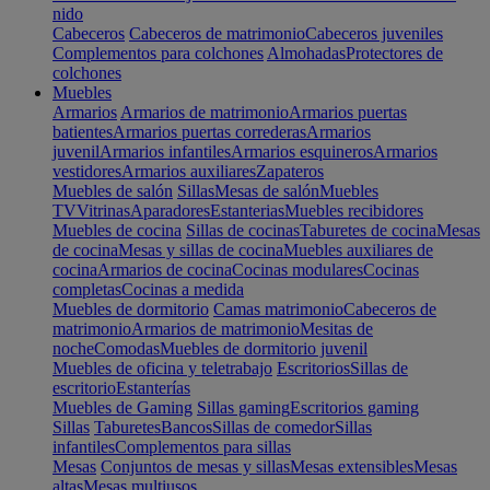
nido
Cabeceros
Cabeceros de matrimonio
Cabeceros juveniles
Complementos para colchones
Almohadas
Protectores de
colchones
Muebles
Armarios
Armarios de matrimonio
Armarios puertas
batientes
Armarios puertas correderas
Armarios
juvenil
Armarios infantiles
Armarios esquineros
Armarios
vestidores
Armarios auxiliares
Zapateros
Muebles de salón
Sillas
Mesas de salón
Muebles
TV
Vitrinas
Aparadores
Estanterias
Muebles recibidores
Muebles de cocina
Sillas de cocinas
Taburetes de cocina
Mesas
de cocina
Mesas y sillas de cocina
Muebles auxiliares de
cocina
Armarios de cocina
Cocinas modulares
Cocinas
completas
Cocinas a medida
Muebles de dormitorio
Camas matrimonio
Cabeceros de
matrimonio
Armarios de matrimonio
Mesitas de
noche
Comodas
Muebles de dormitorio juvenil
Muebles de oficina y teletrabajo
Escritorios
Sillas de
escritorio
Estanterías
Muebles de Gaming
Sillas gaming
Escritorios gaming
Sillas
Taburetes
Bancos
Sillas de comedor
Sillas
infantiles
Complementos para sillas
Mesas
Conjuntos de mesas y sillas
Mesas extensibles
Mesas
altas
Mesas multiusos