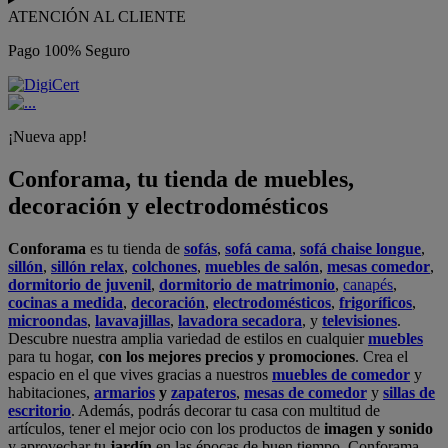
ATENCIÓN AL CLIENTE
Pago 100% Seguro
¡Nueva app!
Conforama, tu tienda de muebles,
decoración y electrodomésticos
Conforama
es tu tienda de
sofás
,
sofá cama
,
sofá chaise longue
,
sillón
,
sillón relax
,
colchones
,
muebles de salón
,
mesas comedor
,
dormitorio de juvenil
,
dormitorio de matrimonio
,
canapés
,
cocinas a medida
,
decoración
,
electrodomésticos
,
frigoríficos
,
microondas
,
lavavajillas
,
lavadora secadora
, y
televisiones
.
Descubre nuestra amplia variedad de estilos en cualquier
muebles
para tu hogar,
con los mejores precios y promociones
. Crea el
espacio en el que vives gracias a nuestros
muebles de comedor
y
habitaciones,
armarios
y
zapateros
,
mesas de comedor
y
sillas de
escritorio
. Además, podrás decorar tu casa con multitud de
artículos, tener el mejor ocio con los productos de
imagen y sonido
y aprovechar tu
jardín
en las épocas de buen tiempo. Conforama