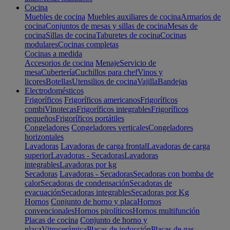
Cocina
Muebles de cocina
Muebles auxiliares de cocina
Armarios de
cocina
Conjuntos de mesas y sillas de cocina
Mesas de
cocina
Sillas de cocina
Taburetes de cocina
Cocinas
modulares
Cocinas completas
Cocinas a medida
Accesorios de cocina
Menaje
Servicio de
mesa
Cubertería
Cuchillos para chef
Vinos y
licores
Botellas
Utensilios de cocina
Vajilla
Bandejas
Electrodomésticos
Frigoríficos
Frigoríficos americanos
Frigoríficos
combi
Vinotecas
Frigoríficos integrables
Frigoríficos
pequeños
Frigoríficos portátiles
Congeladores
Congeladores verticales
Congeladores
horizontales
Lavadoras
Lavadoras de carga frontal
Lavadoras de carga
superior
Lavadoras - Secadoras
Lavadoras
integrables
Lavadoras por kg
Secadoras
Lavadoras - Secadoras
Secadoras con bomba de
calor
Secadoras de condensación
Secadoras de
evacuación
Secadoras integrables
Secadoras por Kg
Hornos
Conjunto de horno y placa
Hornos
convencionales
Hornos pirolíticos
Hornos multifunción
Placas de cocina
Conjunto de horno y
placa
Vitrocerámica
Placas de inducción
Placas de gas