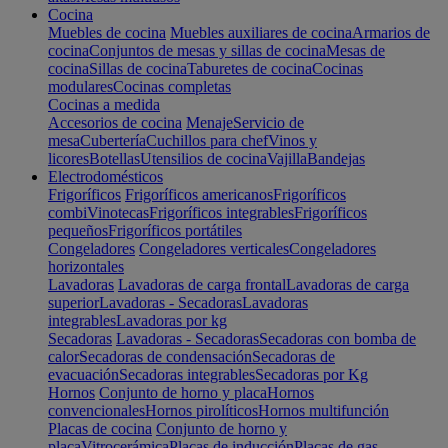
Cocina
Muebles de cocina
Muebles auxiliares de cocina
Armarios de
cocina
Conjuntos de mesas y sillas de cocina
Mesas de
cocina
Sillas de cocina
Taburetes de cocina
Cocinas
modulares
Cocinas completas
Cocinas a medida
Accesorios de cocina
Menaje
Servicio de
mesa
Cubertería
Cuchillos para chef
Vinos y
licores
Botellas
Utensilios de cocina
Vajilla
Bandejas
Electrodomésticos
Frigoríficos
Frigoríficos americanos
Frigoríficos
combi
Vinotecas
Frigoríficos integrables
Frigoríficos
pequeños
Frigoríficos portátiles
Congeladores
Congeladores verticales
Congeladores
horizontales
Lavadoras
Lavadoras de carga frontal
Lavadoras de carga
superior
Lavadoras - Secadoras
Lavadoras
integrables
Lavadoras por kg
Secadoras
Lavadoras - Secadoras
Secadoras con bomba de
calor
Secadoras de condensación
Secadoras de
evacuación
Secadoras integrables
Secadoras por Kg
Hornos
Conjunto de horno y placa
Hornos
convencionales
Hornos pirolíticos
Hornos multifunción
Placas de cocina
Conjunto de horno y
placa
Vitrocerámica
Placas de inducción
Placas de gas