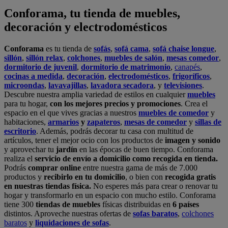
Conforama, tu tienda de muebles,
decoración y electrodomésticos
Conforama
es tu tienda de
sofás
,
sofá cama
,
sofá chaise longue
,
sillón
,
sillón relax
,
colchones
,
muebles de salón
,
mesas comedor
,
dormitorio de juvenil
,
dormitorio de matrimonio
,
canapés
,
cocinas a medida
,
decoración
,
electrodomésticos
,
frigoríficos
,
microondas
,
lavavajillas
,
lavadora secadora
, y
televisiones
.
Descubre nuestra amplia variedad de estilos en cualquier
muebles
para tu hogar,
con los mejores precios y promociones
. Crea el
espacio en el que vives gracias a nuestros
muebles de comedor
y
habitaciones,
armarios
y
zapateros
,
mesas de comedor
y
sillas de
escritorio
. Además, podrás decorar tu casa con multitud de
artículos, tener el mejor ocio con los productos de
imagen y sonido
y aprovechar tu
jardín
en las épocas de buen tiempo. Conforama
realiza el
servicio de envío a domicilio como recogida en tienda.
Podrás
comprar online
entre nuestra gama de más de 7.000
productos y
recibirlo en tu domicilio
, o bien con
recogida gratis
en nuestras tiendas física.
No esperes más para crear o renovar tu
hogar y transformarlo en un espacio con mucho estilo. Conforama
tiene 300
tiendas de muebles
físicas distribuidas en
6 países
distintos. Aproveche nuestras ofertas de
sofas baratos
,
colchones
baratos
y
liquidaciones de sofas
.