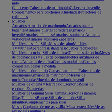
nido
Cabeceros
Cabeceros de matrimonio
Cabeceros juveniles
Complementos para colchones
Almohadas
Protectores de
colchones
Muebles
Armarios
Armarios de matrimonio
Armarios puertas
batientes
Armarios puertas correderas
Armarios
juvenil
Armarios infantiles
Armarios esquineros
Armarios
vestidores
Armarios auxiliares
Zapateros
Muebles de salón
Sillas
Mesas de salón
Muebles
TV
Vitrinas
Aparadores
Estanterias
Muebles recibidores
Muebles de cocina
Sillas de cocinas
Taburetes de cocina
Mesas
de cocina
Mesas y sillas de cocina
Muebles auxiliares de
cocina
Armarios de cocina
Cocinas modulares
Cocinas
completas
Cocinas a medida
Muebles de dormitorio
Camas matrimonio
Cabeceros de
matrimonio
Armarios de matrimonio
Mesitas de
noche
Comodas
Muebles de dormitorio juvenil
Muebles de oficina y teletrabajo
Escritorios
Sillas de
escritorio
Estanterías
Muebles de Gaming
Sillas gaming
Escritorios gaming
Sillas
Taburetes
Bancos
Sillas de comedor
Sillas
infantiles
Complementos para sillas
Mesas
Conjuntos de mesas y sillas
Mesas extensibles
Mesas
altas
Mesas multiusos