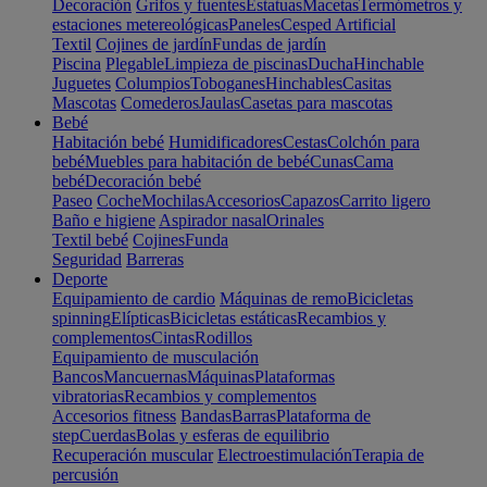
Decoración
Grifos y fuentes
Estatuas
Macetas
Termómetros y
estaciones metereológicas
Paneles
Cesped Artificial
Textil
Cojines de jardín
Fundas de jardín
Piscina
Plegable
Limpieza de piscinas
Ducha
Hinchable
Juguetes
Columpios
Toboganes
Hinchables
Casitas
Mascotas
Comederos
Jaulas
Casetas para mascotas
Bebé
Habitación bebé
Humidificadores
Cestas
Colchón para
bebé
Muebles para habitación de bebé
Cunas
Cama
bebé
Decoración bebé
Paseo
Coche
Mochilas
Accesorios
Capazos
Carrito ligero
Baño e higiene
Aspirador nasal
Orinales
Textil bebé
Cojines
Funda
Seguridad
Barreras
Deporte
Equipamiento de cardio
Máquinas de remo
Bicicletas
spinning
Elípticas
Bicicletas estáticas
Recambios y
complementos
Cintas
Rodillos
Equipamiento de musculación
Bancos
Mancuernas
Máquinas
Plataformas
vibratorias
Recambios y complementos
Accesorios fitness
Bandas
Barras
Plataforma de
step
Cuerdas
Bolas y esferas de equilibrio
Recuperación muscular
Electroestimulación
Terapia de
percusión