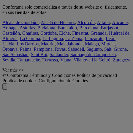
Conforama solo comercializa a través de su website o, físicamente,
en sus
tiendas de sofás
.
Alcalá de Guadaíra
,
Alcalá de Henares
,
Alcorcón
,
Alfafar
,
Alicante
,
Arinaga
,
Asturias
,
Badalona
,
Barakaldo
,
Barcelona
,
Burjassot
,
Castellón
,
Chafiras
,
Cordoba
,
Elche
,
Finestrat
,
Granada
,
Huércal de
Almería
,
La Coruña
,
La Laguna
,
La Zenia
,
Lanzarote
,
León
,
Lleida
,
Los Barrios
,
Madrid
,
Majadahonda
,
Málaga
,
Murcia
,
Orotava
,
Palma
,
Pamplona
,
Rivas
,
Sabadell
,
Sagunto
,
Salt, Girona
,
San Sebastian
,
Sant Boi
,
Santander
,
Santiago de Compostela
,
Sevilla
,
Tamaraceite
,
Terrassa
,
Viana
,
Vilanova i la Geltrú
,
Zaragoza
Ver más >>
© Conforama
Términos y Condiciones
Política de privacidad
Política de cookies
Configuración de Cookies