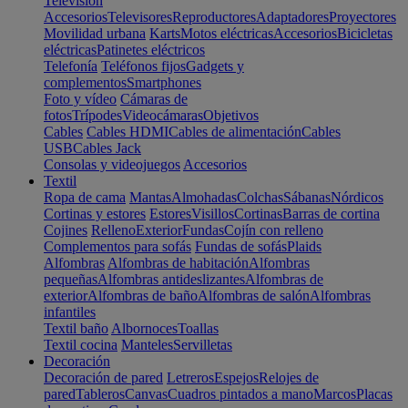
Televisión
Accesorios
Televisores
Reproductores
Adaptadores
Proyectores
Movilidad urbana
Karts
Motos eléctricas
Accesorios
Bicicletas
eléctricas
Patinetes eléctricos
Telefonía
Teléfonos fijos
Gadgets y
complementos
Smartphones
Foto y vídeo
Cámaras de
fotos
Trípodes
Videocámaras
Objetivos
Cables
Cables HDMI
Cables de alimentación
Cables
USB
Cables Jack
Consolas y videojuegos
Accesorios
Textil
Ropa de cama
Mantas
Almohadas
Colchas
Sábanas
Nórdicos
Cortinas y estores
Estores
Visillos
Cortinas
Barras de cortina
Cojines
Relleno
Exterior
Fundas
Cojín con relleno
Complementos para sofás
Fundas de sofás
Plaids
Alfombras
Alfombras de habitación
Alfombras
pequeñas
Alfombras antideslizantes
Alfombras de
exterior
Alfombras de baño
Alfombras de salón
Alfombras
infantiles
Textil baño
Albornoces
Toallas
Textil cocina
Manteles
Servilletas
Decoración
Decoración de pared
Letreros
Espejos
Relojes de
pared
Tableros
Canvas
Cuadros pintados a mano
Marcos
Placas