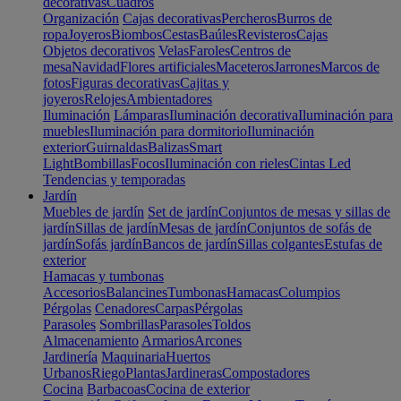
decorativas
Cuadros
Organización
Cajas decorativas
Percheros
Burros de
ropa
Joyeros
Biombos
Cestas
Baúles
Revisteros
Cajas
Objetos decorativos
Velas
Faroles
Centros de
mesa
Navidad
Flores artificiales
Maceteros
Jarrones
Marcos de
fotos
Figuras decorativas
Cajitas y
joyeros
Relojes
Ambientadores
Iluminación
Lámparas
Iluminación decorativa
Iluminación para
muebles
Iluminación para dormitorio
Iluminación
exterior
Guirnaldas
Balizas
Smart
Light
Bombillas
Focos
Iluminación con rieles
Cintas Led
Tendencias y temporadas
Jardín
Muebles de jardín
Set de jardín
Conjuntos de mesas y sillas de
jardín
Sillas de jardín
Mesas de jardín
Conjuntos de sofás de
jardín
Sofás jardín
Bancos de jardín
Sillas colgantes
Estufas de
exterior
Hamacas y tumbonas
Accesorios
Balancines
Tumbonas
Hamacas
Columpios
Pérgolas
Cenadores
Carpas
Pérgolas
Parasoles
Sombrillas
Parasoles
Toldos
Almacenamiento
Armarios
Arcones
Jardinería
Maquinaria
Huertos
Urbanos
Riego
Plantas
Jardineras
Compostadores
Cocina
Barbacoas
Cocina de exterior