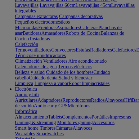
Lavavajillas
Lavavajillas 60cm
Lavavajillas 45cm
Lavavajillas
integrables
Campanas extractoras
Campanas decorativas
Pequeños electrodomésticos
Microondas
Freidoras
Aspiradores
Cafeteras
Planchas de
asar
Batidoras
Amasadores
Robots de Cocina
Balanzas de
Cocina
Tostadoras
Calefacción
Termoventiladores
Convectores
Estufas
Radiadores
Calefactores
D
Térmicos
Humidificadores
Climatización
Ventiladores
Aire acondicionado
Calentadores de agua
Termos eléctricos
Belleza y salud
Cuidado de los hombres
Cuidado
cabello
Cuidado dental
Salud y bienestar
Limpieza
Limpieza a vapor
Robot limpiacristales
Electrónica
Audio y hifi
Auriculares
Adaptadores
Reproductores
Radios
Altavoces
Hifi
Bar
de sonido
Audio car y GPS
Micrófonos
Informática
Almacenamiento
Tablets
Complementos
Portátiles
Impresoras
Gaming & streaming
Monitores gaming
Accesorios
Smart home
Timbres
Cámaras
Altavoces
Wearables
Smartwatches