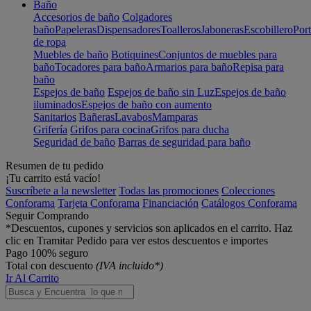
Baño
Accesorios de baño
Colgadores
baño
Papeleras
Dispensadores
Toalleros
Jaboneras
Escobillero
Port
de ropa
Muebles de baño
Botiquines
Conjuntos de muebles para
baño
Tocadores para baño
Armarios para baño
Repisa para
baño
Espejos de baño
Espejos de baño sin Luz
Espejos de baño
iluminados
Espejos de baño con aumento
Sanitarios
Bañeras
Lavabos
Mamparas
Grifería
Grifos para cocina
Grifos para ducha
Seguridad de baño
Barras de seguridad para baño
Resumen de tu pedido
¡Tu carrito está vacío!
Suscríbete a la newsletter
Todas las promociones
Colecciones
Conforama
Tarjeta Conforama
Financiación
Catálogos Conforama
Seguir Comprando
*Descuentos, cupones y servicios son aplicados en el carrito. Haz
clic en Tramitar Pedido para ver estos descuentos e importes
Pago 100% seguro
Total con descuento
(IVA incluido*)
Ir Al Carrito