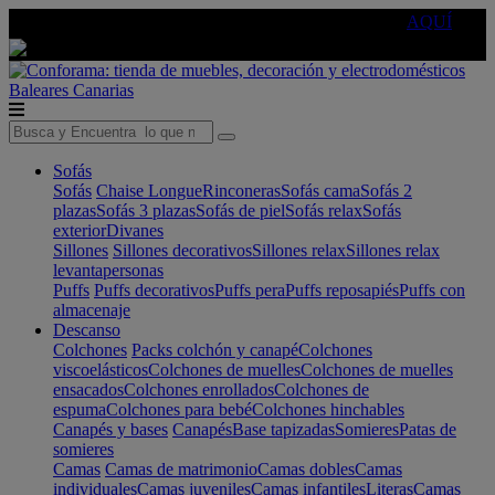
🔵Cambia tu electro con
-10% EXTRA
de descuento ☑️
AQUÍ
Baleares
Canarias
Sofás
Sofás
Chaise Longue
Rinconeras
Sofás cama
Sofás 2
plazas
Sofás 3 plazas
Sofás de piel
Sofás relax
Sofás
exterior
Divanes
Sillones
Sillones decorativos
Sillones relax
Sillones relax
levantapersonas
Puffs
Puffs decorativos
Puffs pera
Puffs reposapiés
Puffs con
almacenaje
Descanso
Colchones
Packs colchón y canapé
Colchones
viscoelásticos
Colchones de muelles
Colchones de muelles
ensacados
Colchones enrollados
Colchones de
espuma
Colchones para bebé
Colchones hinchables
Canapés y bases
Canapés
Base tapizadas
Somieres
Patas de
somieres
Camas
Camas de matrimonio
Camas dobles
Camas
individuales
Camas juveniles
Camas infantiles
Literas
Camas