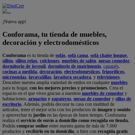
¡Nueva app!
Conforama, tu tienda de muebles,
decoración y electrodomésticos
Conforama
es tu tienda de
sofás
,
sofá cama
,
sofá chaise longue
,
sillón
,
sillón relax
,
colchones
,
muebles de salón
,
mesas comedor
,
dormitorio de juvenil
,
dormitorio de matrimonio
,
canapés
,
cocinas a medida
,
decoración
,
electrodomésticos
,
frigoríficos
,
microondas
,
lavavajillas
,
lavadora secadora
, y
televisiones
.
Descubre nuestra amplia variedad de estilos en cualquier
muebles
para tu hogar,
con los mejores precios y promociones
. Crea el
espacio en el que vives gracias a nuestros
muebles de comedor
y
habitaciones,
armarios
y
zapateros
,
mesas de comedor
y
sillas de
escritorio
. Además, podrás decorar tu casa con multitud de
artículos, tener el mejor ocio con los productos de
imagen y sonido
y aprovechar tu
jardín
en las épocas de buen tiempo. Conforama
realiza el
servicio de envío a domicilio como recogida en tienda.
Podrás
comprar online
entre nuestra gama de más de 7.000
productos y
recibirlo en tu domicilio
, o bien con
recogida gratis