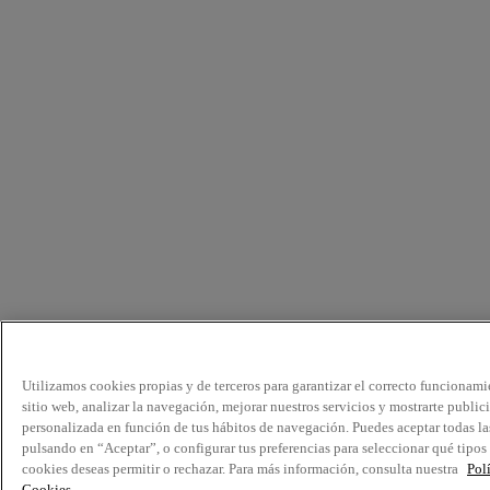
Utilizamos cookies propias y de terceros para garantizar el correcto funcionami
sitio web, analizar la navegación, mejorar nuestros servicios y mostrarte public
personalizada en función de tus hábitos de navegación. Puedes aceptar todas la
pulsando en “Aceptar”, o configurar tus preferencias para seleccionar qué tipos
cookies deseas permitir o rechazar. Para más información, consulta nuestra
Pol
Cookies