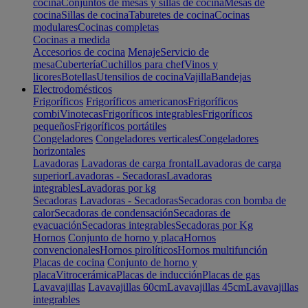
cocina
Conjuntos de mesas y sillas de cocina
Mesas de
cocina
Sillas de cocina
Taburetes de cocina
Cocinas
modulares
Cocinas completas
Cocinas a medida
Accesorios de cocina
Menaje
Servicio de
mesa
Cubertería
Cuchillos para chef
Vinos y
licores
Botellas
Utensilios de cocina
Vajilla
Bandejas
Electrodomésticos
Frigoríficos
Frigoríficos americanos
Frigoríficos
combi
Vinotecas
Frigoríficos integrables
Frigoríficos
pequeños
Frigoríficos portátiles
Congeladores
Congeladores verticales
Congeladores
horizontales
Lavadoras
Lavadoras de carga frontal
Lavadoras de carga
superior
Lavadoras - Secadoras
Lavadoras
integrables
Lavadoras por kg
Secadoras
Lavadoras - Secadoras
Secadoras con bomba de
calor
Secadoras de condensación
Secadoras de
evacuación
Secadoras integrables
Secadoras por Kg
Hornos
Conjunto de horno y placa
Hornos
convencionales
Hornos pirolíticos
Hornos multifunción
Placas de cocina
Conjunto de horno y
placa
Vitrocerámica
Placas de inducción
Placas de gas
Lavavajillas
Lavavajillas 60cm
Lavavajillas 45cm
Lavavajillas
integrables