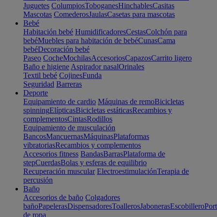
Juguetes
Columpios
Toboganes
Hinchables
Casitas
Mascotas
Comederos
Jaulas
Casetas para mascotas
Bebé
Habitación bebé
Humidificadores
Cestas
Colchón para
bebé
Muebles para habitación de bebé
Cunas
Cama
bebé
Decoración bebé
Paseo
Coche
Mochilas
Accesorios
Capazos
Carrito ligero
Baño e higiene
Aspirador nasal
Orinales
Textil bebé
Cojines
Funda
Seguridad
Barreras
Deporte
Equipamiento de cardio
Máquinas de remo
Bicicletas
spinning
Elípticas
Bicicletas estáticas
Recambios y
complementos
Cintas
Rodillos
Equipamiento de musculación
Bancos
Mancuernas
Máquinas
Plataformas
vibratorias
Recambios y complementos
Accesorios fitness
Bandas
Barras
Plataforma de
step
Cuerdas
Bolas y esferas de equilibrio
Recuperación muscular
Electroestimulación
Terapia de
percusión
Baño
Accesorios de baño
Colgadores
baño
Papeleras
Dispensadores
Toalleros
Jaboneras
Escobillero
Port
de ropa