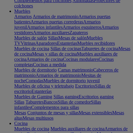
Complementos para colchones
Almohadas
Protectores de
colchones
Muebles
Armarios
Armarios de matrimonio
Armarios puertas
batientes
Armarios puertas correderas
Armarios
juvenil
Armarios infantiles
Armarios esquineros
Armarios
vestidores
Armarios auxiliares
Zapateros
Muebles de salón
Sillas
Mesas de salón
Muebles
TV
Vitrinas
Aparadores
Estanterias
Muebles recibidores
Muebles de cocina
Sillas de cocinas
Taburetes de cocina
Mesas
de cocina
Mesas y sillas de cocina
Muebles auxiliares de
cocina
Armarios de cocina
Cocinas modulares
Cocinas
completas
Cocinas a medida
Muebles de dormitorio
Camas matrimonio
Cabeceros de
matrimonio
Armarios de matrimonio
Mesitas de
noche
Comodas
Muebles de dormitorio juvenil
Muebles de oficina y teletrabajo
Escritorios
Sillas de
escritorio
Estanterías
Muebles de Gaming
Sillas gaming
Escritorios gaming
Sillas
Taburetes
Bancos
Sillas de comedor
Sillas
infantiles
Complementos para sillas
Mesas
Conjuntos de mesas y sillas
Mesas extensibles
Mesas
altas
Mesas multiusos
Cocina
Muebles de cocina
Muebles auxiliares de cocina
Armarios de