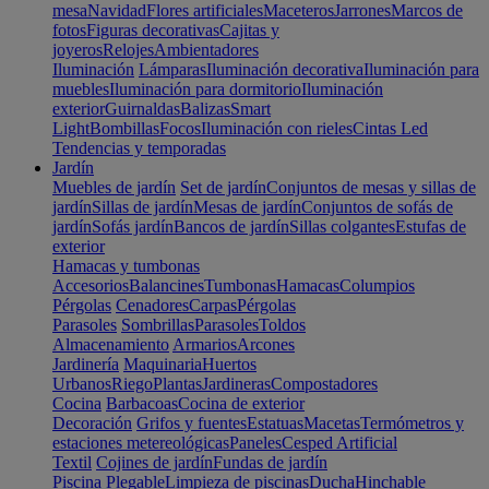
mesa
Navidad
Flores artificiales
Maceteros
Jarrones
Marcos de
fotos
Figuras decorativas
Cajitas y
joyeros
Relojes
Ambientadores
Iluminación
Lámparas
Iluminación decorativa
Iluminación para
muebles
Iluminación para dormitorio
Iluminación
exterior
Guirnaldas
Balizas
Smart
Light
Bombillas
Focos
Iluminación con rieles
Cintas Led
Tendencias y temporadas
Jardín
Muebles de jardín
Set de jardín
Conjuntos de mesas y sillas de
jardín
Sillas de jardín
Mesas de jardín
Conjuntos de sofás de
jardín
Sofás jardín
Bancos de jardín
Sillas colgantes
Estufas de
exterior
Hamacas y tumbonas
Accesorios
Balancines
Tumbonas
Hamacas
Columpios
Pérgolas
Cenadores
Carpas
Pérgolas
Parasoles
Sombrillas
Parasoles
Toldos
Almacenamiento
Armarios
Arcones
Jardinería
Maquinaria
Huertos
Urbanos
Riego
Plantas
Jardineras
Compostadores
Cocina
Barbacoas
Cocina de exterior
Decoración
Grifos y fuentes
Estatuas
Macetas
Termómetros y
estaciones metereológicas
Paneles
Cesped Artificial
Textil
Cojines de jardín
Fundas de jardín
Piscina
Plegable
Limpieza de piscinas
Ducha
Hinchable