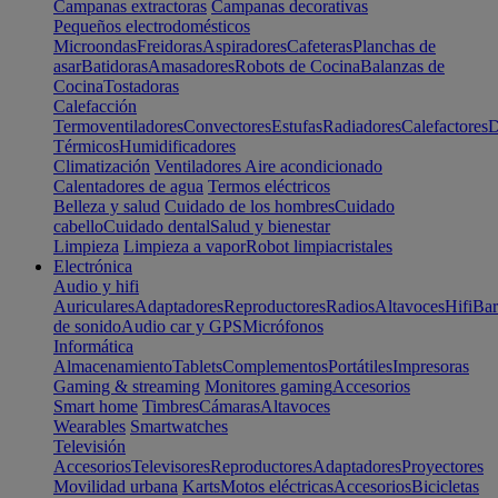
Campanas extractoras
Campanas decorativas
Pequeños electrodomésticos
Microondas
Freidoras
Aspiradores
Cafeteras
Planchas de
asar
Batidoras
Amasadores
Robots de Cocina
Balanzas de
Cocina
Tostadoras
Calefacción
Termoventiladores
Convectores
Estufas
Radiadores
Calefactores
D
Térmicos
Humidificadores
Climatización
Ventiladores
Aire acondicionado
Calentadores de agua
Termos eléctricos
Belleza y salud
Cuidado de los hombres
Cuidado
cabello
Cuidado dental
Salud y bienestar
Limpieza
Limpieza a vapor
Robot limpiacristales
Electrónica
Audio y hifi
Auriculares
Adaptadores
Reproductores
Radios
Altavoces
Hifi
Bar
de sonido
Audio car y GPS
Micrófonos
Informática
Almacenamiento
Tablets
Complementos
Portátiles
Impresoras
Gaming & streaming
Monitores gaming
Accesorios
Smart home
Timbres
Cámaras
Altavoces
Wearables
Smartwatches
Televisión
Accesorios
Televisores
Reproductores
Adaptadores
Proyectores
Movilidad urbana
Karts
Motos eléctricas
Accesorios
Bicicletas