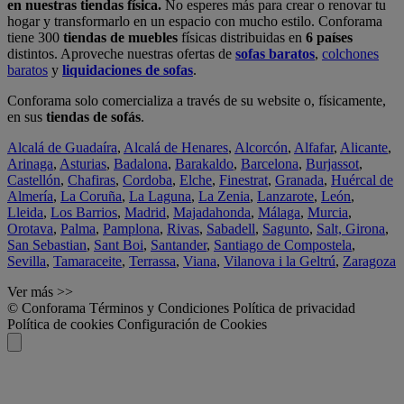
en nuestras tiendas física.
No esperes más para crear o renovar tu
hogar y transformarlo en un espacio con mucho estilo. Conforama
tiene 300
tiendas de muebles
físicas distribuidas en
6 países
distintos. Aproveche nuestras ofertas de
sofas baratos
,
colchones
baratos
y
liquidaciones de sofas
.
Conforama solo comercializa a través de su website o, físicamente,
en sus
tiendas de sofás
.
Alcalá de Guadaíra
,
Alcalá de Henares
,
Alcorcón
,
Alfafar
,
Alicante
,
Arinaga
,
Asturias
,
Badalona
,
Barakaldo
,
Barcelona
,
Burjassot
,
Castellón
,
Chafiras
,
Cordoba
,
Elche
,
Finestrat
,
Granada
,
Huércal de
Almería
,
La Coruña
,
La Laguna
,
La Zenia
,
Lanzarote
,
León
,
Lleida
,
Los Barrios
,
Madrid
,
Majadahonda
,
Málaga
,
Murcia
,
Orotava
,
Palma
,
Pamplona
,
Rivas
,
Sabadell
,
Sagunto
,
Salt, Girona
,
San Sebastian
,
Sant Boi
,
Santander
,
Santiago de Compostela
,
Sevilla
,
Tamaraceite
,
Terrassa
,
Viana
,
Vilanova i la Geltrú
,
Zaragoza
Ver más >>
© Conforama
Términos y Condiciones
Política de privacidad
Política de cookies
Configuración de Cookies