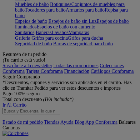
Muebles de baño
Botiquines
Conjuntos de muebles para
baño
Tocadores para baño
Armarios para baño
Repisa para
baño
Espejos de baño
Espejos de baño sin Luz
Espejos de baño
iluminados
Espejos de baño con aumento
Sanitarios
Bañeras
Lavabos
Mamparas
Grifería
Grifos para cocina
Grifos para ducha
Seguridad de baño
Barras de seguridad para baño
Resumen de tu pedido
¡Tu carrito está vacío!
Suscríbete a la newsletter
Todas las promociones
Colecciones
Conforama
Tarjeta Conforama
Financiación
Catálogos Conforama
Seguir Comprando
*Descuentos, cupones y servicios son aplicados en el carrito. Haz
clic en Tramitar Pedido para ver estos descuentos e importes
Pago 100% seguro
Total con descuento
(IVA incluido*)
Ir Al Carrito
Estado de mi pedido
Tiendas
Ayuda
Blog
App Conforama
Baleares
Canarias