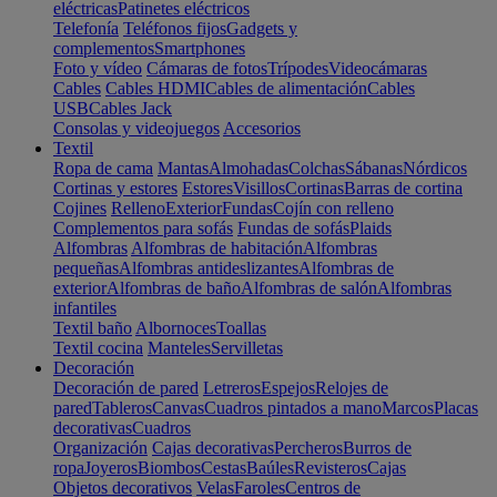
eléctricas
Patinetes eléctricos
Telefonía
Teléfonos fijos
Gadgets y
complementos
Smartphones
Foto y vídeo
Cámaras de fotos
Trípodes
Videocámaras
Cables
Cables HDMI
Cables de alimentación
Cables
USB
Cables Jack
Consolas y videojuegos
Accesorios
Textil
Ropa de cama
Mantas
Almohadas
Colchas
Sábanas
Nórdicos
Cortinas y estores
Estores
Visillos
Cortinas
Barras de cortina
Cojines
Relleno
Exterior
Fundas
Cojín con relleno
Complementos para sofás
Fundas de sofás
Plaids
Alfombras
Alfombras de habitación
Alfombras
pequeñas
Alfombras antideslizantes
Alfombras de
exterior
Alfombras de baño
Alfombras de salón
Alfombras
infantiles
Textil baño
Albornoces
Toallas
Textil cocina
Manteles
Servilletas
Decoración
Decoración de pared
Letreros
Espejos
Relojes de
pared
Tableros
Canvas
Cuadros pintados a mano
Marcos
Placas
decorativas
Cuadros
Organización
Cajas decorativas
Percheros
Burros de
ropa
Joyeros
Biombos
Cestas
Baúles
Revisteros
Cajas
Objetos decorativos
Velas
Faroles
Centros de