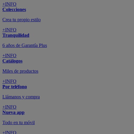
+INFO
Colecciones
Crea tu propio estilo
+INFO
Tranquilidad
6 años de Garantía Plus
+INFO
Catálogos
Miles de productos
+INFO
Por teléfono
Llámanos y compra
+INFO
Nueva app
Todo en tu móvil
+INFO