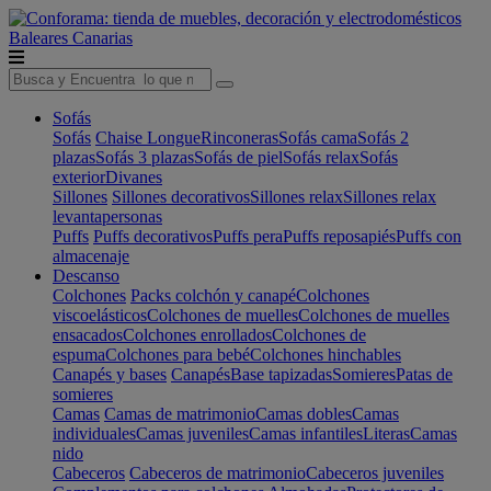
Baleares
Canarias
Sofás
Sofás
Chaise Longue
Rinconeras
Sofás cama
Sofás 2
plazas
Sofás 3 plazas
Sofás de piel
Sofás relax
Sofás
exterior
Divanes
Sillones
Sillones decorativos
Sillones relax
Sillones relax
levantapersonas
Puffs
Puffs decorativos
Puffs pera
Puffs reposapiés
Puffs con
almacenaje
Descanso
Colchones
Packs colchón y canapé
Colchones
viscoelásticos
Colchones de muelles
Colchones de muelles
ensacados
Colchones enrollados
Colchones de
espuma
Colchones para bebé
Colchones hinchables
Canapés y bases
Canapés
Base tapizadas
Somieres
Patas de
somieres
Camas
Camas de matrimonio
Camas dobles
Camas
individuales
Camas juveniles
Camas infantiles
Literas
Camas
nido
Cabeceros
Cabeceros de matrimonio
Cabeceros juveniles