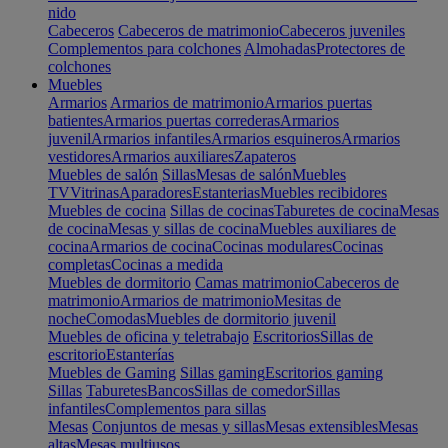
nido
Cabeceros
Cabeceros de matrimonio
Cabeceros juveniles
Complementos para colchones
Almohadas
Protectores de
colchones
Muebles
Armarios
Armarios de matrimonio
Armarios puertas
batientes
Armarios puertas correderas
Armarios
juvenil
Armarios infantiles
Armarios esquineros
Armarios
vestidores
Armarios auxiliares
Zapateros
Muebles de salón
Sillas
Mesas de salón
Muebles
TV
Vitrinas
Aparadores
Estanterias
Muebles recibidores
Muebles de cocina
Sillas de cocinas
Taburetes de cocina
Mesas
de cocina
Mesas y sillas de cocina
Muebles auxiliares de
cocina
Armarios de cocina
Cocinas modulares
Cocinas
completas
Cocinas a medida
Muebles de dormitorio
Camas matrimonio
Cabeceros de
matrimonio
Armarios de matrimonio
Mesitas de
noche
Comodas
Muebles de dormitorio juvenil
Muebles de oficina y teletrabajo
Escritorios
Sillas de
escritorio
Estanterías
Muebles de Gaming
Sillas gaming
Escritorios gaming
Sillas
Taburetes
Bancos
Sillas de comedor
Sillas
infantiles
Complementos para sillas
Mesas
Conjuntos de mesas y sillas
Mesas extensibles
Mesas
altas
Mesas multiusos