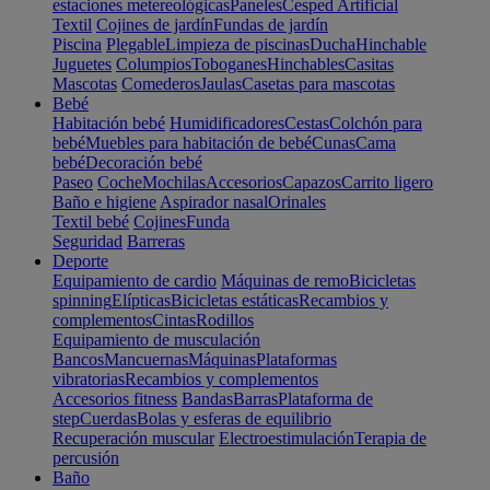
estaciones metereológicas
Paneles
Cesped Artificial
Textil
Cojines de jardín
Fundas de jardín
Piscina
Plegable
Limpieza de piscinas
Ducha
Hinchable
Juguetes
Columpios
Toboganes
Hinchables
Casitas
Mascotas
Comederos
Jaulas
Casetas para mascotas
Bebé
Habitación bebé
Humidificadores
Cestas
Colchón para
bebé
Muebles para habitación de bebé
Cunas
Cama
bebé
Decoración bebé
Paseo
Coche
Mochilas
Accesorios
Capazos
Carrito ligero
Baño e higiene
Aspirador nasal
Orinales
Textil bebé
Cojines
Funda
Seguridad
Barreras
Deporte
Equipamiento de cardio
Máquinas de remo
Bicicletas
spinning
Elípticas
Bicicletas estáticas
Recambios y
complementos
Cintas
Rodillos
Equipamiento de musculación
Bancos
Mancuernas
Máquinas
Plataformas
vibratorias
Recambios y complementos
Accesorios fitness
Bandas
Barras
Plataforma de
step
Cuerdas
Bolas y esferas de equilibrio
Recuperación muscular
Electroestimulación
Terapia de
percusión
Baño