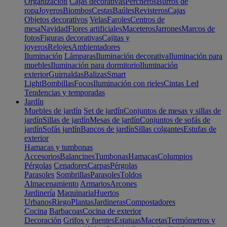
Organización
Cajas decorativas
Percheros
Burros de
ropa
Joyeros
Biombos
Cestas
Baúles
Revisteros
Cajas
Objetos decorativos
Velas
Faroles
Centros de
mesa
Navidad
Flores artificiales
Maceteros
Jarrones
Marcos de
fotos
Figuras decorativas
Cajitas y
joyeros
Relojes
Ambientadores
Iluminación
Lámparas
Iluminación decorativa
Iluminación para
muebles
Iluminación para dormitorio
Iluminación
exterior
Guirnaldas
Balizas
Smart
Light
Bombillas
Focos
Iluminación con rieles
Cintas Led
Tendencias y temporadas
Jardín
Muebles de jardín
Set de jardín
Conjuntos de mesas y sillas de
jardín
Sillas de jardín
Mesas de jardín
Conjuntos de sofás de
jardín
Sofás jardín
Bancos de jardín
Sillas colgantes
Estufas de
exterior
Hamacas y tumbonas
Accesorios
Balancines
Tumbonas
Hamacas
Columpios
Pérgolas
Cenadores
Carpas
Pérgolas
Parasoles
Sombrillas
Parasoles
Toldos
Almacenamiento
Armarios
Arcones
Jardinería
Maquinaria
Huertos
Urbanos
Riego
Plantas
Jardineras
Compostadores
Cocina
Barbacoas
Cocina de exterior
Decoración
Grifos y fuentes
Estatuas
Macetas
Termómetros y