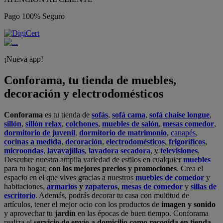
Pago 100% Seguro
¡Nueva app!
Conforama, tu tienda de muebles,
decoración y electrodomésticos
Conforama
es tu tienda de
sofás
,
sofá cama
,
sofá chaise longue
,
sillón
,
sillón relax
,
colchones
,
muebles de salón
,
mesas comedor
,
dormitorio de juvenil
,
dormitorio de matrimonio
,
canapés
,
cocinas a medida
,
decoración
,
electrodomésticos
,
frigoríficos
,
microondas
,
lavavajillas
,
lavadora secadora
, y
televisiones
.
Descubre nuestra amplia variedad de estilos en cualquier
muebles
para tu hogar,
con los mejores precios y promociones
. Crea el
espacio en el que vives gracias a nuestros
muebles de comedor
y
habitaciones,
armarios
y
zapateros
,
mesas de comedor
y
sillas de
escritorio
. Además, podrás decorar tu casa con multitud de
artículos, tener el mejor ocio con los productos de
imagen y sonido
y aprovechar tu
jardín
en las épocas de buen tiempo. Conforama
realiza el
servicio de envío a domicilio como recogida en tienda.