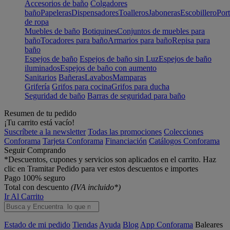
Accesorios de baño
Colgadores
baño
Papeleras
Dispensadores
Toalleros
Jaboneras
Escobillero
Port
de ropa
Muebles de baño
Botiquines
Conjuntos de muebles para
baño
Tocadores para baño
Armarios para baño
Repisa para
baño
Espejos de baño
Espejos de baño sin Luz
Espejos de baño
iluminados
Espejos de baño con aumento
Sanitarios
Bañeras
Lavabos
Mamparas
Grifería
Grifos para cocina
Grifos para ducha
Seguridad de baño
Barras de seguridad para baño
Resumen de tu pedido
¡Tu carrito está vacío!
Suscríbete a la newsletter
Todas las promociones
Colecciones
Conforama
Tarjeta Conforama
Financiación
Catálogos Conforama
Seguir Comprando
*Descuentos, cupones y servicios son aplicados en el carrito. Haz
clic en Tramitar Pedido para ver estos descuentos e importes
Pago 100% seguro
Total con descuento
(IVA incluido*)
Ir Al Carrito
Estado de mi pedido
Tiendas
Ayuda
Blog
App Conforama
Baleares