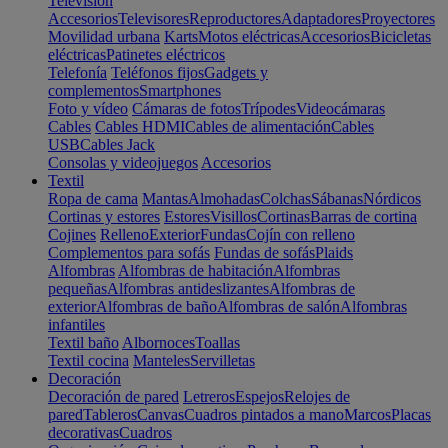
Televisión
Accesorios
Televisores
Reproductores
Adaptadores
Proyectores
Movilidad urbana
Karts
Motos eléctricas
Accesorios
Bicicletas
eléctricas
Patinetes eléctricos
Telefonía
Teléfonos fijos
Gadgets y
complementos
Smartphones
Foto y vídeo
Cámaras de fotos
Trípodes
Videocámaras
Cables
Cables HDMI
Cables de alimentación
Cables
USB
Cables Jack
Consolas y videojuegos
Accesorios
Textil
Ropa de cama
Mantas
Almohadas
Colchas
Sábanas
Nórdicos
Cortinas y estores
Estores
Visillos
Cortinas
Barras de cortina
Cojines
Relleno
Exterior
Fundas
Cojín con relleno
Complementos para sofás
Fundas de sofás
Plaids
Alfombras
Alfombras de habitación
Alfombras
pequeñas
Alfombras antideslizantes
Alfombras de
exterior
Alfombras de baño
Alfombras de salón
Alfombras
infantiles
Textil baño
Albornoces
Toallas
Textil cocina
Manteles
Servilletas
Decoración
Decoración de pared
Letreros
Espejos
Relojes de
pared
Tableros
Canvas
Cuadros pintados a mano
Marcos
Placas
decorativas
Cuadros