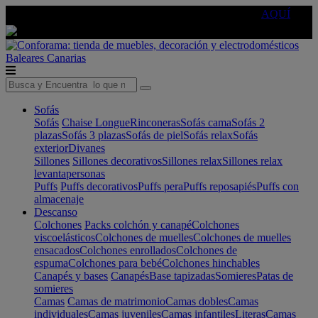
🔵Cambia tu electro con
-10% EXTRA
de descuento ☑️
AQUÍ
Baleares
Canarias
Sofás
Sofás
Chaise Longue
Rinconeras
Sofás cama
Sofás 2
plazas
Sofás 3 plazas
Sofás de piel
Sofás relax
Sofás
exterior
Divanes
Sillones
Sillones decorativos
Sillones relax
Sillones relax
levantapersonas
Puffs
Puffs decorativos
Puffs pera
Puffs reposapiés
Puffs con
almacenaje
Descanso
Colchones
Packs colchón y canapé
Colchones
viscoelásticos
Colchones de muelles
Colchones de muelles
ensacados
Colchones enrollados
Colchones de
espuma
Colchones para bebé
Colchones hinchables
Canapés y bases
Canapés
Base tapizadas
Somieres
Patas de
somieres
Camas
Camas de matrimonio
Camas dobles
Camas
individuales
Camas juveniles
Camas infantiles
Literas
Camas