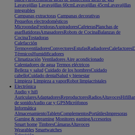
Lavavajillas
Lavavajillas 60cm
Lavavajillas 45cm
Lavavajillas
integrables
Campanas extractoras
Campanas decorativas
Pequeños electrodomésticos
Microondas
Freidoras
Aspiradores
Cafeteras
Planchas de
asar
Batidoras
Amasadores
Robots de Cocina
Balanzas de
Cocina
Tostadoras
Calefacción
Termoventiladores
Convectores
Estufas
Radiadores
Calefactores
D
Térmicos
Humidificadores
Climatización
Ventiladores
Aire acondicionado
Calentadores de agua
Termos eléctricos
Belleza y salud
Cuidado de los hombres
Cuidado
cabello
Cuidado dental
Salud y bienestar
Limpieza
Limpieza a vapor
Robot limpiacristales
Electrónica
Audio y hifi
Auriculares
Adaptadores
Reproductores
Radios
Altavoces
Hifi
Bar
de sonido
Audio car y GPS
Micrófonos
Informática
Almacenamiento
Tablets
Complementos
Portátiles
Impresoras
Gaming & streaming
Monitores gaming
Accesorios
Smart home
Timbres
Cámaras
Altavoces
Wearables
Smartwatches