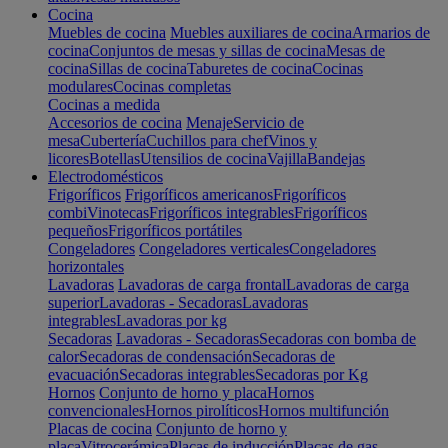
Cocina
Muebles de cocina
Muebles auxiliares de cocina
Armarios de
cocina
Conjuntos de mesas y sillas de cocina
Mesas de
cocina
Sillas de cocina
Taburetes de cocina
Cocinas
modulares
Cocinas completas
Cocinas a medida
Accesorios de cocina
Menaje
Servicio de
mesa
Cubertería
Cuchillos para chef
Vinos y
licores
Botellas
Utensilios de cocina
Vajilla
Bandejas
Electrodomésticos
Frigoríficos
Frigoríficos americanos
Frigoríficos
combi
Vinotecas
Frigoríficos integrables
Frigoríficos
pequeños
Frigoríficos portátiles
Congeladores
Congeladores verticales
Congeladores
horizontales
Lavadoras
Lavadoras de carga frontal
Lavadoras de carga
superior
Lavadoras - Secadoras
Lavadoras
integrables
Lavadoras por kg
Secadoras
Lavadoras - Secadoras
Secadoras con bomba de
calor
Secadoras de condensación
Secadoras de
evacuación
Secadoras integrables
Secadoras por Kg
Hornos
Conjunto de horno y placa
Hornos
convencionales
Hornos pirolíticos
Hornos multifunción
Placas de cocina
Conjunto de horno y
placa
Vitrocerámica
Placas de inducción
Placas de gas