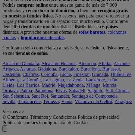
Podrás
comprar online
entre nuestra gama de más de 7.000
productos y
recibirlo en tu domicilio
, o bien con
recogida gratis
en nuestras tiendas física.
No esperes más para crear o renovar tu
hogar y transformarlo en un espacio con mucho estilo. Conforama
tiene 300
tiendas de muebles
físicas distribuidas en
6 países
distintos. Aproveche nuestras ofertas de
sofas baratos
,
colchones
baratos
y
liquidaciones de sofas
.
Conforama solo comercializa a través de su website o, físicamente,
en sus
tiendas de sofás
.
Alcalá de Guadaíra
,
Alcalá de Henares
,
Alcorcón
,
Alfafar
,
Alicante
,
Arinaga
,
Asturias
,
Badalona
,
Barakaldo
,
Barcelona
,
Burjassot
,
Castellón
,
Chafiras
,
Cordoba
,
Elche
,
Finestrat
,
Granada
,
Huércal de
Almería
,
La Coruña
,
La Laguna
,
La Zenia
,
Lanzarote
,
León
,
Lleida
,
Los Barrios
,
Madrid
,
Majadahonda
,
Málaga
,
Murcia
,
Orotava
,
Palma
,
Pamplona
,
Rivas
,
Sabadell
,
Sagunto
,
Salt, Girona
,
San Sebastian
,
Sant Boi
,
Santander
,
Santiago de Compostela
,
Sevilla
,
Tamaraceite
,
Terrassa
,
Viana
,
Vilanova i la Geltrú
,
Zaragoza
Ver más >>
© Conforama
Términos y Condiciones
Política de privacidad
Política de cookies
Configuración de Cookies