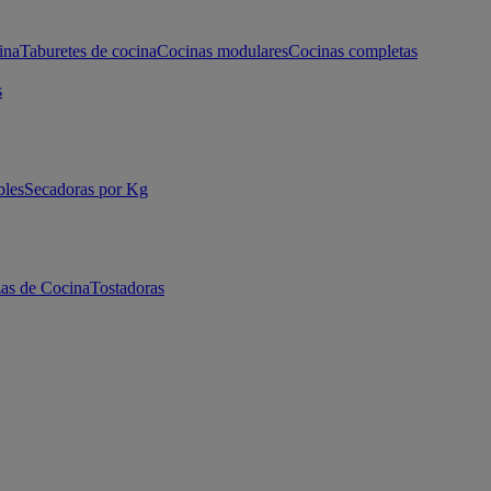
ina
Taburetes de cocina
Cocinas modulares
Cocinas completas
s
bles
Secadoras por Kg
as de Cocina
Tostadoras