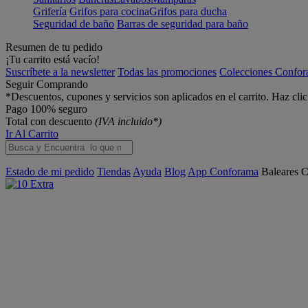
Grifería
Grifos para cocina
Grifos para ducha
Seguridad de baño
Barras de seguridad para baño
Resumen de tu pedido
¡Tu carrito está vacío!
Suscríbete a la newsletter
Todas las promociones
Colecciones Confo
Seguir Comprando
*Descuentos, cupones y servicios son aplicados en el carrito. Haz cli
Pago 100% seguro
Total con descuento
(IVA incluido*)
Ir Al Carrito
Estado de mi pedido
Tiendas
Ayuda
Blog
App Conforama
Baleares
C