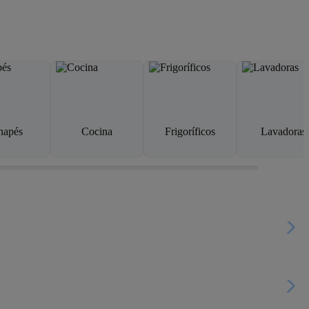
napés
Cocina
Frigoríficos
Lavadoras