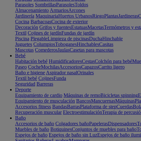
Parasoles
Sombrillas
Parasoles
Toldos
Almacenamiento
Armarios
Arcones
Jardinería
Maquinaria
Huertos Urbanos
Riego
Plantas
Jardineras
C
Cocina
Barbacoas
Cocina de exterior
Decoración
Grifos y fuentes
Estatuas
Macetas
Termómetros y est
Textil
Cojines de jardín
Fundas de jardín
Piscina
Plegable
Limpieza de piscinas
Ducha
Hinchable
Juguetes
Columpios
Toboganes
Hinchables
Casitas
Mascotas
Comederos
Jaulas
Casetas para mascotas
Bebé
Habitación bebé
Humidificadores
Cestas
Colchón para bebé
Mueb
Paseo
Coche
Mochilas
Accesorios
Capazos
Carrito ligero
Baño e higiene
Aspirador nasal
Orinales
Textil bebé
Cojines
Funda
Seguridad
Barreras
Deporte
Equipamiento de cardio
Máquinas de remo
Bicicletas spinning
E
Equipamiento de musculación
Bancos
Mancuernas
Máquinas
Pla
Accesorios fitness
Bandas
Barras
Plataforma de step
Cuerdas
Bola
Recuperación muscular
Electroestimulación
Terapia de percusi
Baño
Accesorios de baño
Colgadores baño
Papeleras
Dispensadores
To
Muebles de baño
Botiquines
Conjuntos de muebles para baño
To
Espejos de baño
Espejos de baño sin Luz
Espejos de baño ilum
Sanitarios
Bañeras
Lavabos
Mamparas