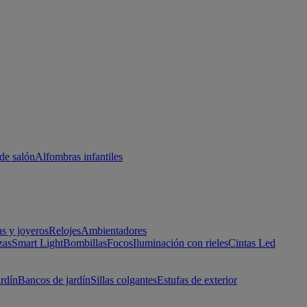
de salón
Alfombras infantiles
as y joyeros
Relojes
Ambientadores
zas
Smart Light
Bombillas
Focos
Iluminación con rieles
Cintas Led
ardín
Bancos de jardín
Sillas colgantes
Estufas de exterior