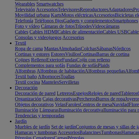
Wearables
Smartwatches
Televisión
Accesorios
Televisores
Reproductores
Adaptadores
Pr
Movilidad urbana
Karts
Motos eléctricas
Accesorios
Bicicletas el
Telefonía
Teléfonos fijos
Gadgets y complementos
Smartphones
Foto y vídeo
Cámaras de fotos
Trípodes
Videocámaras
Cables
Cables HDMI
Cables de alimentación
Cables USB
Cable
Consolas y videojuegos
Accesorios
Textil
Ropa de cama
Mantas
Almohadas
Colchas
Sábanas
Nórdicos
Cortinas y estores
Estores
Visillos
Cortinas
Barras de cortina
Cojines
Relleno
Exterior
Fundas
Cojín con relleno
Complementos para sofás
Fundas de sofás
Plaids
Alfombras
Alfombras de habitación
Alfombras pequeñas
Alfomb
Textil baño
Albornoces
Toallas
Textil cocina
Manteles
Servilletas
Decoración
Decoración de pared
Letreros
Espejos
Relojes de pared
Tableros
Organización
Cajas decorativas
Percheros
Burros de ropa
Joyero
Objetos decorativos
Velas
Faroles
Centros de mesa
Navidad
Flore
Iluminación
Lámparas
Iluminación decorativa
Iluminación para 
Tendencias y temporadas
Jardín
Muebles de jardín
Set de jardín
Conjuntos de mesas y sillas de j
Hamacas y tumbonas
Accesorios
Balancines
Tumbonas
Hamaca
Pérgolas
Cenadores
Carpas
Pérgolas