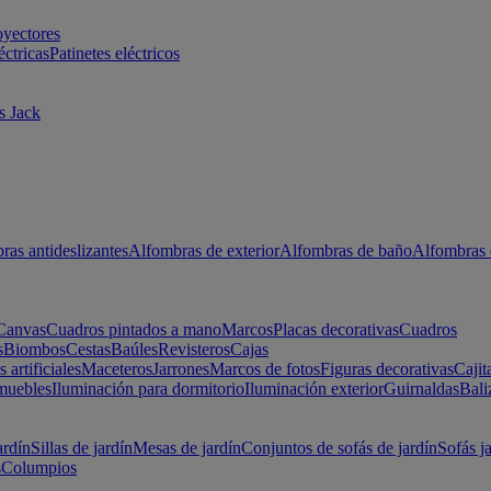
oyectores
éctricas
Patinetes eléctricos
s Jack
ras antideslizantes
Alfombras de exterior
Alfombras de baño
Alfombras 
Canvas
Cuadros pintados a mano
Marcos
Placas decorativas
Cuadros
s
Biombos
Cestas
Baúles
Revisteros
Cajas
s artificiales
Maceteros
Jarrones
Marcos de fotos
Figuras decorativas
Cajit
muebles
Iluminación para dormitorio
Iluminación exterior
Guirnaldas
Bali
ardín
Sillas de jardín
Mesas de jardín
Conjuntos de sofás de jardín
Sofás j
s
Columpios