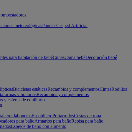
ompostadores
aciones metereológicas
Paneles
Cesped Artificial
les para habitación de bebé
Cunas
Cama bebé
Decoración bebé
lípticas
Bicicletas estáticas
Recambios y complementos
Cintas
Rodillos
taformas vibratorias
Recambios y complementos
s y esferas de equilibrio
ón
alleros
Jaboneras
Escobillero
Portarrollos
Cestas de ropa
cadores para baño
Armarios para baño
Repisa para baño
inados
Espejos de baño con aumento