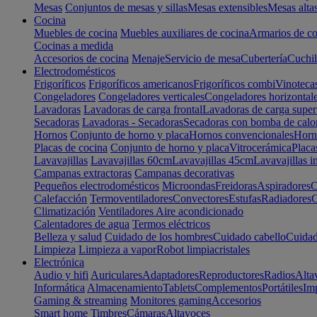
Mesas
Conjuntos de mesas y sillas
Mesas extensibles
Mesas alta
Cocina
Muebles de cocina
Muebles auxiliares de cocina
Armarios de co
Cocinas a medida
Accesorios de cocina
Menaje
Servicio de mesa
Cubertería
Cuchil
Electrodomésticos
Frigoríficos
Frigoríficos americanos
Frigoríficos combi
Vinoteca
Congeladores
Congeladores verticales
Congeladores horizontal
Lavadoras
Lavadoras de carga frontal
Lavadoras de carga super
Secadoras
Lavadoras - Secadoras
Secadoras con bomba de calo
Hornos
Conjunto de horno y placa
Hornos convencionales
Horno
Placas de cocina
Conjunto de horno y placa
Vitrocerámica
Placa
Lavavajillas
Lavavajillas 60cm
Lavavajillas 45cm
Lavavajillas i
Campanas extractoras
Campanas decorativas
Pequeños electrodomésticos
Microondas
Freidoras
Aspiradores
C
Calefacción
Termoventiladores
Convectores
Estufas
Radiadores
C
Climatización
Ventiladores
Aire acondicionado
Calentadores de agua
Termos eléctricos
Belleza y salud
Cuidado de los hombres
Cuidado cabello
Cuidad
Limpieza
Limpieza a vapor
Robot limpiacristales
Electrónica
Audio y hifi
Auriculares
Adaptadores
Reproductores
Radios
Alta
Informática
Almacenamiento
Tablets
Complementos
Portátiles
Im
Gaming & streaming
Monitores gaming
Accesorios
Smart home
Timbres
Cámaras
Altavoces