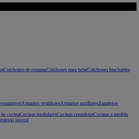
os
Colchones de espuma
Colchones para bebé
Colchones hinchables
esquineros
Armarios vestidores
Armarios auxiliares
Zapateros
 de cocina
Cocinas modulares
Cocinas completas
Cocinas a medida
mitorio juvenil