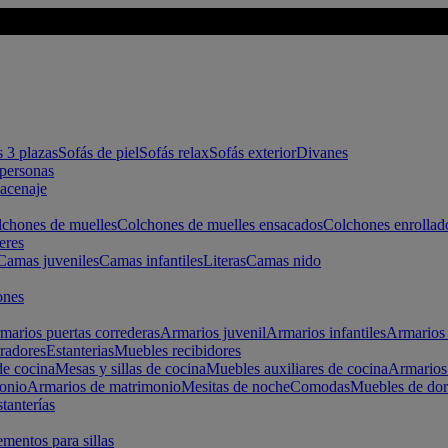
s 3 plazas
Sofás de piel
Sofás relax
Sofás exterior
Divanes
apersonas
macenaje
chones de muelles
Colchones de muelles ensacados
Colchones enrollad
eres
Camas juveniles
Camas infantiles
Literas
Camas nido
ones
marios puertas correderas
Armarios juvenil
Armarios infantiles
Armarios 
radores
Estanterias
Muebles recibidores
e cocina
Mesas y sillas de cocina
Muebles auxiliares de cocina
Armarios
onio
Armarios de matrimonio
Mesitas de noche
Comodas
Muebles de dor
tanterías
entos para sillas