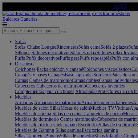
🔵Cambia tu electro con
-10% EXTRA
de descuento ☑️
AQUÍ
Baleares
Canarias
Sofás
Sofás
Chaise Longue
Rinconeras
Sofás cama
Sofás 2 plazas
Sofá
Sillones
Sillones decorativos
Sillones relax
Sillones relax levant
Puffs
Puffs decorativos
Puffs pera
Puffs reposapiés
Puffs con al
Descanso
Colchones
Packs colchón y canapé
Colchones viscoelásticos
Col
Canapés y bases
Canapés
Base tapizadas
Somieres
Patas de somi
Camas
Camas de matrimonio
Camas dobles
Camas individuales
Cabeceros
Cabeceros de matrimonio
Cabeceros juveniles
Complementos para colchones
Almohadas
Protectores de colch
Muebles
Armarios
Armarios de matrimonio
Armarios puertas batientes
Ar
Muebles de salón
Sillas
Mesas de salón
Muebles TV
Vitrinas
Apa
Muebles de cocina
Sillas de cocinas
Taburetes de cocina
Mesas d
Muebles de dormitorio
Camas matrimonio
Cabeceros de matrim
Muebles de oficina y teletrabajo
Escritorios
Sillas de escritorio
Es
Muebles de Gaming
Sillas gaming
Escritorios gaming
Sillas
Taburetes
Bancos
Sillas de comedor
Sillas infantiles
Complem