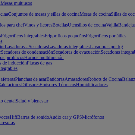
s
Mesas multiusos
cina
Conjuntos de mesas y sillas de cocina
Mesas de cocina
Sillas de coc
los para chef
Vinos y licores
Botellas
Utensilios de cocina
Vajilla
Bandeja
s
Frigoríficos integrables
Frigoríficos pequeños
Frigoríficos portátiles
es
ior
Lavadoras - Secadoras
Lavadoras integrables
Lavadoras por kg
r
Secadoras de condensación
Secadoras de evacuación
Secadoras integra
s pirolíticos
Hornos multifunción
s de inducción
Placas de gas
ntegrables
afeteras
Planchas de asar
Batidoras
Amasadores
Robots de Cocina
Balanz
alefactores
Difusores
Emisores Térmicos
Humidificadores
o dental
Salud y bienestar
voces
Hifi
Barras de sonido
Audio car y GPS
Micrófonos
presoras