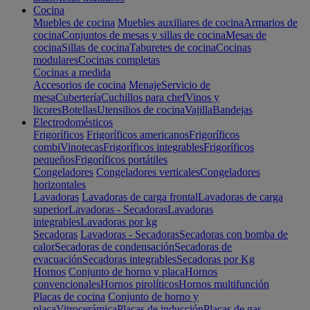
Cocina
Muebles de cocina
Muebles auxiliares de cocina
Armarios de
cocina
Conjuntos de mesas y sillas de cocina
Mesas de
cocina
Sillas de cocina
Taburetes de cocina
Cocinas
modulares
Cocinas completas
Cocinas a medida
Accesorios de cocina
Menaje
Servicio de
mesa
Cubertería
Cuchillos para chef
Vinos y
licores
Botellas
Utensilios de cocina
Vajilla
Bandejas
Electrodomésticos
Frigoríficos
Frigoríficos americanos
Frigoríficos
combi
Vinotecas
Frigoríficos integrables
Frigoríficos
pequeños
Frigoríficos portátiles
Congeladores
Congeladores verticales
Congeladores
horizontales
Lavadoras
Lavadoras de carga frontal
Lavadoras de carga
superior
Lavadoras - Secadoras
Lavadoras
integrables
Lavadoras por kg
Secadoras
Lavadoras - Secadoras
Secadoras con bomba de
calor
Secadoras de condensación
Secadoras de
evacuación
Secadoras integrables
Secadoras por Kg
Hornos
Conjunto de horno y placa
Hornos
convencionales
Hornos pirolíticos
Hornos multifunción
Placas de cocina
Conjunto de horno y
placa
Vitrocerámica
Placas de inducción
Placas de gas