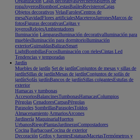
Organización
Cajas decorativas
Percheros
Burros de
ropa
Joyeros
Biombos
Cestas
Baúles
Revisteros
Cajas
Objetos decorativos
Velas
Faroles
Centros de
mesa
Navidad
Flores artificiales
Maceteros
Jarrones
Marcos de
fotos
Figuras decorativas
Cajitas y
joyeros
Relojes
Ambientadores
Iluminación
Lámparas
Iluminación decorativa
Iluminación para
muebles
Iluminación para dormitorio
Iluminación
exterior
Guirnaldas
Balizas
Smart
Light
Bombillas
Focos
Iluminación con rieles
Cintas Led
Tendencias y temporadas
Jardín
Muebles de jardín
Set de jardín
Conjuntos de mesas y sillas de
jardín
Sillas de jardín
Mesas de jardín
Conjuntos de sofás de
jardín
Sofás jardín
Bancos de jardín
Sillas colgantes
Estufas de
exterior
Hamacas y tumbonas
Accesorios
Balancines
Tumbonas
Hamacas
Columpios
Pérgolas
Cenadores
Carpas
Pérgolas
Parasoles
Sombrillas
Parasoles
Toldos
Almacenamiento
Armarios
Arcones
Jardinería
Maquinaria
Huertos
Urbanos
Riego
Plantas
Jardineras
Compostadores
Cocina
Barbacoas
Cocina de exterior
Decoración
Grifos y fuentes
Estatuas
Macetas
Termómetros y