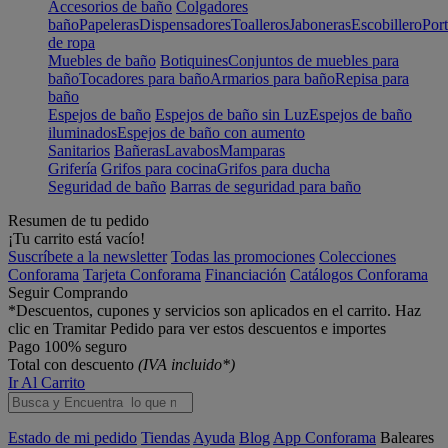
Accesorios de baño
Colgadores
baño
Papeleras
Dispensadores
Toalleros
Jaboneras
Escobillero
Port
de ropa
Muebles de baño
Botiquines
Conjuntos de muebles para
baño
Tocadores para baño
Armarios para baño
Repisa para
baño
Espejos de baño
Espejos de baño sin Luz
Espejos de baño
iluminados
Espejos de baño con aumento
Sanitarios
Bañeras
Lavabos
Mamparas
Grifería
Grifos para cocina
Grifos para ducha
Seguridad de baño
Barras de seguridad para baño
Resumen de tu pedido
¡Tu carrito está vacío!
Suscríbete a la newsletter
Todas las promociones
Colecciones
Conforama
Tarjeta Conforama
Financiación
Catálogos Conforama
Seguir Comprando
*Descuentos, cupones y servicios son aplicados en el carrito. Haz
clic en Tramitar Pedido para ver estos descuentos e importes
Pago 100% seguro
Total con descuento
(IVA incluido*)
Ir Al Carrito
Estado de mi pedido
Tiendas
Ayuda
Blog
App Conforama
Baleares