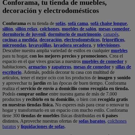
Conforama, tu tienda de muebles,
decoración y electrodomésticos
Conforama
es tu tienda de
sofás
,
sofá cama
,
sofá chaise longue
,
sillón
,
sillón relax
,
colchones
,
muebles de salón
,
mesas comedor
,
dormitorio de juvenil
,
dormitorio de matrimonio
,
canapés
,
cocinas a medida
,
decoración
,
electrodomésticos
,
frigoríficos
,
microondas
,
lavavajillas
,
lavadora secadora
, y
televisiones
.
Descubre nuestra amplia variedad de estilos en cualquier
muebles
para tu hogar,
con los mejores precios y promociones
. Crea el
espacio en el que vives gracias a nuestros
muebles de comedor
y
habitaciones,
armarios
y
zapateros
,
mesas de comedor
y
sillas de
escritorio
. Además, podrás decorar tu casa con multitud de
artículos, tener el mejor ocio con los productos de
imagen y sonido
y aprovechar tu
jardín
en las épocas de buen tiempo. Conforama
realiza el
servicio de envío a domicilio como recogida en tienda.
Podrás
comprar online
entre nuestra gama de más de 7.000
productos y
recibirlo en tu domicilio
, o bien con
recogida gratis
en nuestras tiendas física.
No esperes más para crear o renovar tu
hogar y transformarlo en un espacio con mucho estilo. Conforama
tiene 300
tiendas de muebles
físicas distribuidas en
6 países
distintos. Aproveche nuestras ofertas de
sofas baratos
,
colchones
baratos
y
liquidaciones de sofas
.