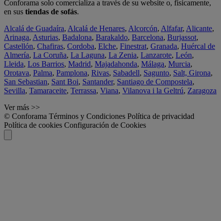
Conforama solo comercializa a través de su website o, físicamente,
en sus
tiendas de sofás
.
Alcalá de Guadaíra
,
Alcalá de Henares
,
Alcorcón
,
Alfafar
,
Alicante
,
Arinaga
,
Asturias
,
Badalona
,
Barakaldo
,
Barcelona
,
Burjassot
,
Castellón
,
Chafiras
,
Cordoba
,
Elche
,
Finestrat
,
Granada
,
Huércal de
Almería
,
La Coruña
,
La Laguna
,
La Zenia
,
Lanzarote
,
León
,
Lleida
,
Los Barrios
,
Madrid
,
Majadahonda
,
Málaga
,
Murcia
,
Orotava
,
Palma
,
Pamplona
,
Rivas
,
Sabadell
,
Sagunto
,
Salt, Girona
,
San Sebastian
,
Sant Boi
,
Santander
,
Santiago de Compostela
,
Sevilla
,
Tamaraceite
,
Terrassa
,
Viana
,
Vilanova i la Geltrú
,
Zaragoza
Ver más >>
© Conforama
Términos y Condiciones
Política de privacidad
Política de cookies
Configuración de Cookies