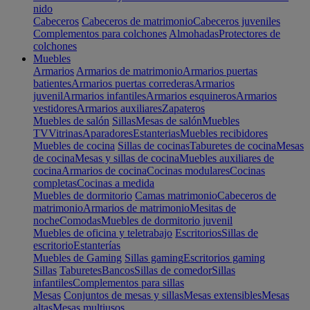
nido
Cabeceros
Cabeceros de matrimonio
Cabeceros juveniles
Complementos para colchones
Almohadas
Protectores de
colchones
Muebles
Armarios
Armarios de matrimonio
Armarios puertas
batientes
Armarios puertas correderas
Armarios
juvenil
Armarios infantiles
Armarios esquineros
Armarios
vestidores
Armarios auxiliares
Zapateros
Muebles de salón
Sillas
Mesas de salón
Muebles
TV
Vitrinas
Aparadores
Estanterias
Muebles recibidores
Muebles de cocina
Sillas de cocinas
Taburetes de cocina
Mesas
de cocina
Mesas y sillas de cocina
Muebles auxiliares de
cocina
Armarios de cocina
Cocinas modulares
Cocinas
completas
Cocinas a medida
Muebles de dormitorio
Camas matrimonio
Cabeceros de
matrimonio
Armarios de matrimonio
Mesitas de
noche
Comodas
Muebles de dormitorio juvenil
Muebles de oficina y teletrabajo
Escritorios
Sillas de
escritorio
Estanterías
Muebles de Gaming
Sillas gaming
Escritorios gaming
Sillas
Taburetes
Bancos
Sillas de comedor
Sillas
infantiles
Complementos para sillas
Mesas
Conjuntos de mesas y sillas
Mesas extensibles
Mesas
altas
Mesas multiusos