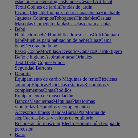
estaciones metereológicas
Paneles
Cesped Artificial
Textil
Cojines de jardín
Fundas de jardín
Piscina
Plegable
Limpieza de piscinas
Ducha
Hinchable
Juguetes
Columpios
Toboganes
Hinchables
Casitas
Mascotas
Comederos
Jaulas
Casetas para mascotas
Bebé
Habitación bebé
Humidificadores
Cestas
Colchón para
bebé
Muebles para habitación de bebé
Cunas
Cama
bebé
Decoración bebé
Paseo
Coche
Mochilas
Accesorios
Capazos
Carrito ligero
Baño e higiene
Aspirador nasal
Orinales
Textil bebé
Cojines
Funda
Seguridad
Barreras
Deporte
Equipamiento de cardio
Máquinas de remo
Bicicletas
spinning
Elípticas
Bicicletas estáticas
Recambios y
complementos
Cintas
Rodillos
Equipamiento de musculación
Bancos
Mancuernas
Máquinas
Plataformas
vibratorias
Recambios y complementos
Accesorios fitness
Bandas
Barras
Plataforma de
step
Cuerdas
Bolas y esferas de equilibrio
Recuperación muscular
Electroestimulación
Terapia de
percusión
Baño