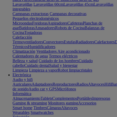
Lavavajillas
Lavavajillas 60cm
Lavavajillas 45cm
Lavavajillas
integrables
Campanas extractoras
Campanas decorativas
Pequeños electrodomésticos
Microondas
Freidoras
Aspiradores
Cafeteras
Planchas de
asar
Batidoras
Amasadores
Robots de Cocina
Balanzas de
Cocina
Tostadoras
Calefacción
Termoventiladores
Convectores
Estufas
Radiadores
Calefactores
D
Térmicos
Humidificadores
Climatización
Ventiladores
Aire acondicionado
Calentadores de agua
Termos eléctricos
Belleza y salud
Cuidado de los hombres
Cuidado
cabello
Cuidado dental
Salud y bienestar
Limpieza
Limpieza a vapor
Robot limpiacristales
Electrónica
Audio y hifi
Auriculares
Adaptadores
Reproductores
Radios
Altavoces
Hifi
Bar
de sonido
Audio car y GPS
Micrófonos
Informática
Almacenamiento
Tablets
Complementos
Portátiles
Impresoras
Gaming & streaming
Monitores gaming
Accesorios
Smart home
Timbres
Cámaras
Altavoces
Wearables
Smartwatches