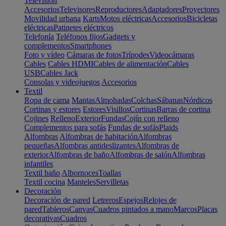
Televisión
Accesorios
Televisores
Reproductores
Adaptadores
Proyectores
Movilidad urbana
Karts
Motos eléctricas
Accesorios
Bicicletas
eléctricas
Patinetes eléctricos
Telefonía
Teléfonos fijos
Gadgets y
complementos
Smartphones
Foto y vídeo
Cámaras de fotos
Trípodes
Videocámaras
Cables
Cables HDMI
Cables de alimentación
Cables
USB
Cables Jack
Consolas y videojuegos
Accesorios
Textil
Ropa de cama
Mantas
Almohadas
Colchas
Sábanas
Nórdicos
Cortinas y estores
Estores
Visillos
Cortinas
Barras de cortina
Cojines
Relleno
Exterior
Fundas
Cojín con relleno
Complementos para sofás
Fundas de sofás
Plaids
Alfombras
Alfombras de habitación
Alfombras
pequeñas
Alfombras antideslizantes
Alfombras de
exterior
Alfombras de baño
Alfombras de salón
Alfombras
infantiles
Textil baño
Albornoces
Toallas
Textil cocina
Manteles
Servilletas
Decoración
Decoración de pared
Letreros
Espejos
Relojes de
pared
Tableros
Canvas
Cuadros pintados a mano
Marcos
Placas
decorativas
Cuadros