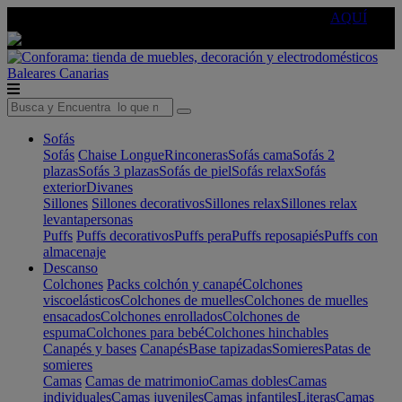
🔵Cambia tu electro con
-10% EXTRA
de descuento ☑️
AQUÍ
Baleares
Canarias
Sofás
Sofás
Chaise Longue
Rinconeras
Sofás cama
Sofás 2
plazas
Sofás 3 plazas
Sofás de piel
Sofás relax
Sofás
exterior
Divanes
Sillones
Sillones decorativos
Sillones relax
Sillones relax
levantapersonas
Puffs
Puffs decorativos
Puffs pera
Puffs reposapiés
Puffs con
almacenaje
Descanso
Colchones
Packs colchón y canapé
Colchones
viscoelásticos
Colchones de muelles
Colchones de muelles
ensacados
Colchones enrollados
Colchones de
espuma
Colchones para bebé
Colchones hinchables
Canapés y bases
Canapés
Base tapizadas
Somieres
Patas de
somieres
Camas
Camas de matrimonio
Camas dobles
Camas
individuales
Camas juveniles
Camas infantiles
Literas
Camas