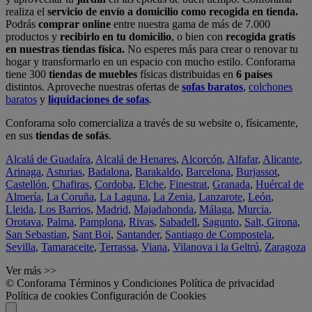
realiza el
servicio de envío a domicilio como recogida en tienda.
Podrás
comprar online
entre nuestra gama de más de 7.000
productos y
recibirlo en tu domicilio
, o bien con
recogida gratis
en nuestras tiendas física.
No esperes más para crear o renovar tu
hogar y transformarlo en un espacio con mucho estilo. Conforama
tiene 300
tiendas de muebles
físicas distribuidas en
6 países
distintos. Aproveche nuestras ofertas de
sofas baratos
,
colchones
baratos
y
liquidaciones de sofas
.
Conforama solo comercializa a través de su website o, físicamente,
en sus
tiendas de sofás
.
Alcalá de Guadaíra
,
Alcalá de Henares
,
Alcorcón
,
Alfafar
,
Alicante
,
Arinaga
,
Asturias
,
Badalona
,
Barakaldo
,
Barcelona
,
Burjassot
,
Castellón
,
Chafiras
,
Cordoba
,
Elche
,
Finestrat
,
Granada
,
Huércal de
Almería
,
La Coruña
,
La Laguna
,
La Zenia
,
Lanzarote
,
León
,
Lleida
,
Los Barrios
,
Madrid
,
Majadahonda
,
Málaga
,
Murcia
,
Orotava
,
Palma
,
Pamplona
,
Rivas
,
Sabadell
,
Sagunto
,
Salt, Girona
,
San Sebastian
,
Sant Boi
,
Santander
,
Santiago de Compostela
,
Sevilla
,
Tamaraceite
,
Terrassa
,
Viana
,
Vilanova i la Geltrú
,
Zaragoza
Ver más >>
© Conforama
Términos y Condiciones
Política de privacidad
Política de cookies
Configuración de Cookies