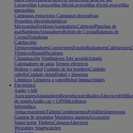
Lavavajillas
Lavavajillas 60cm
Lavavajillas 45cm
Lavavajillas
integrables
Campanas extractoras
Campanas decorativas
Pequeños electrodomésticos
Microondas
Freidoras
Aspiradores
Cafeteras
Planchas de
asar
Batidoras
Amasadores
Robots de Cocina
Balanzas de
Cocina
Tostadoras
Calefacción
Termoventiladores
Convectores
Estufas
Radiadores
Calefactores
D
Térmicos
Humidificadores
Climatización
Ventiladores
Aire acondicionado
Calentadores de agua
Termos eléctricos
Belleza y salud
Cuidado de los hombres
Cuidado
cabello
Cuidado dental
Salud y bienestar
Limpieza
Limpieza a vapor
Robot limpiacristales
Electrónica
Audio y hifi
Auriculares
Adaptadores
Reproductores
Radios
Altavoces
Hifi
Bar
de sonido
Audio car y GPS
Micrófonos
Informática
Almacenamiento
Tablets
Complementos
Portátiles
Impresoras
Gaming & streaming
Monitores gaming
Accesorios
Smart home
Timbres
Cámaras
Altavoces
Wearables
Smartwatches