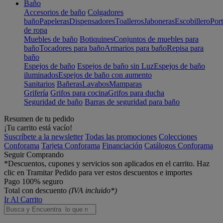
Baño
Accesorios de baño
Colgadores
baño
Papeleras
Dispensadores
Toalleros
Jaboneras
Escobillero
Port
de ropa
Muebles de baño
Botiquines
Conjuntos de muebles para
baño
Tocadores para baño
Armarios para baño
Repisa para
baño
Espejos de baño
Espejos de baño sin Luz
Espejos de baño
iluminados
Espejos de baño con aumento
Sanitarios
Bañeras
Lavabos
Mamparas
Grifería
Grifos para cocina
Grifos para ducha
Seguridad de baño
Barras de seguridad para baño
Resumen de tu pedido
¡Tu carrito está vacío!
Suscríbete a la newsletter
Todas las promociones
Colecciones
Conforama
Tarjeta Conforama
Financiación
Catálogos Conforama
Seguir Comprando
*Descuentos, cupones y servicios son aplicados en el carrito. Haz
clic en Tramitar Pedido para ver estos descuentos e importes
Pago 100% seguro
Total con descuento
(IVA incluido*)
Ir Al Carrito