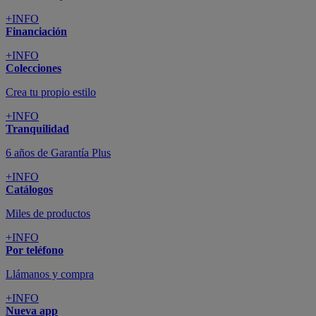
+INFO
Financiación
+INFO
Colecciones
Crea tu propio estilo
+INFO
Tranquilidad
6 años de Garantía Plus
+INFO
Catálogos
Miles de productos
+INFO
Por teléfono
Llámanos y compra
+INFO
Nueva app