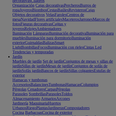
decorativas
Cuadros
Organización
Cajas decorativas
Percheros
Burros de
ropa
Joyeros
Biombos
Cestas
Baúles
Revisteros
Cajas
Objetos decorativos
Velas
Faroles
Centros de
mesa
Navidad
Flores artificiales
Maceteros
Jarrones
Marcos de
fotos
Figuras decorativas
Cajitas y
joyeros
Relojes
Ambientadores
Iluminación
Lámparas
Iluminación decorativa
Iluminación para
muebles
Iluminación para dormitorio
Iluminación
exterior
Guirnaldas
Balizas
Smart
Light
Bombillas
Focos
Iluminación con rieles
Cintas Led
Tendencias y temporadas
Jardín
Muebles de jardín
Set de jardín
Conjuntos de mesas y sillas de
jardín
Sillas de jardín
Mesas de jardín
Conjuntos de sofás de
jardín
Sofás jardín
Bancos de jardín
Sillas colgantes
Estufas de
exterior
Hamacas y tumbonas
Accesorios
Balancines
Tumbonas
Hamacas
Columpios
Pérgolas
Cenadores
Carpas
Pérgolas
Parasoles
Sombrillas
Parasoles
Toldos
Almacenamiento
Armarios
Arcones
Jardinería
Maquinaria
Huertos
Urbanos
Riego
Plantas
Jardineras
Compostadores
Cocina
Barbacoas
Cocina de exterior