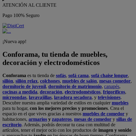
ATENCIÓN AL CLIENTE
Pago 100% Seguro
¡Nueva app!
Conforama, tu tienda de muebles,
decoración y electrodomésticos
Conforama
es tu tienda de
sofás
,
sofá cama
,
sofá chaise longue
,
sillón
,
sillón relax
,
colchones
,
muebles de salón
,
mesas comedor
,
dormitorio de juvenil
,
dormitorio de matrimonio
,
canapés
,
cocinas a medida
,
decoración
,
electrodomésticos
,
frigoríficos
,
microondas
,
lavavajillas
,
lavadora secadora
, y
televisiones
.
Descubre nuestra amplia variedad de estilos en cualquier
muebles
para tu hogar,
con los mejores precios y promociones
. Crea el
espacio en el que vives gracias a nuestros
muebles de comedor
y
habitaciones,
armarios
y
zapateros
,
mesas de comedor
y
sillas de
escritorio
. Además, podrás decorar tu casa con multitud de
artículos, tener el mejor ocio con los productos de
imagen y sonido
y aprovechar tu
jardín
en las épocas de buen tiempo. Conforama