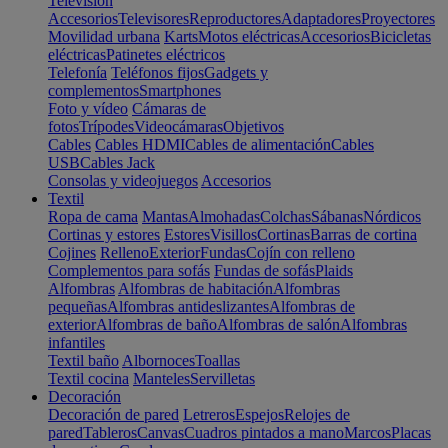
Televisión
Accesorios
Televisores
Reproductores
Adaptadores
Proyectores
Movilidad urbana
Karts
Motos eléctricas
Accesorios
Bicicletas
eléctricas
Patinetes eléctricos
Telefonía
Teléfonos fijos
Gadgets y
complementos
Smartphones
Foto y vídeo
Cámaras de
fotos
Trípodes
Videocámaras
Objetivos
Cables
Cables HDMI
Cables de alimentación
Cables
USB
Cables Jack
Consolas y videojuegos
Accesorios
Textil
Ropa de cama
Mantas
Almohadas
Colchas
Sábanas
Nórdicos
Cortinas y estores
Estores
Visillos
Cortinas
Barras de cortina
Cojines
Relleno
Exterior
Fundas
Cojín con relleno
Complementos para sofás
Fundas de sofás
Plaids
Alfombras
Alfombras de habitación
Alfombras
pequeñas
Alfombras antideslizantes
Alfombras de
exterior
Alfombras de baño
Alfombras de salón
Alfombras
infantiles
Textil baño
Albornoces
Toallas
Textil cocina
Manteles
Servilletas
Decoración
Decoración de pared
Letreros
Espejos
Relojes de
pared
Tableros
Canvas
Cuadros pintados a mano
Marcos
Placas