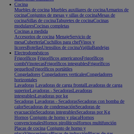
Cocina
Muebles de cocina
Muebles auxiliares de cocina
Armarios de
cocina
Conjuntos de mesas y sillas de cocina
Mesas de
cocina
Sillas de cocina
Taburetes de cocina
Cocinas
modulares
Cocinas completas
Cocinas a medida
Accesorios de cocina
Menaje
Servicio de
mesa
Cubertería
Cuchillos para chef
Vinos y
licores
Botellas
Utensilios de cocina
Vajilla
Bandejas
Electrodomésticos
Frigoríficos
Frigoríficos americanos
Frigoríficos
combi
Vinotecas
Frigoríficos integrables
Frigoríficos
pequeños
Frigoríficos portátiles
Congeladores
Congeladores verticales
Congeladores
horizontales
Lavadoras
Lavadoras de carga frontal
Lavadoras de carga
superior
Lavadoras - Secadoras
Lavadoras
integrables
Lavadoras por kg
Secadoras
Lavadoras - Secadoras
Secadoras con bomba de
calor
Secadoras de condensación
Secadoras de
evacuación
Secadoras integrables
Secadoras por Kg
Hornos
Conjunto de horno y placa
Hornos
convencionales
Hornos pirolíticos
Hornos multifunción
Placas de cocina
Conjunto de horno y
placa
Vitrocerámica
Placas de inducción
Placas de gas