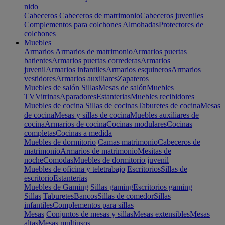
nido
Cabeceros
Cabeceros de matrimonio
Cabeceros juveniles
Complementos para colchones
Almohadas
Protectores de
colchones
Muebles
Armarios
Armarios de matrimonio
Armarios puertas
batientes
Armarios puertas correderas
Armarios
juvenil
Armarios infantiles
Armarios esquineros
Armarios
vestidores
Armarios auxiliares
Zapateros
Muebles de salón
Sillas
Mesas de salón
Muebles
TV
Vitrinas
Aparadores
Estanterias
Muebles recibidores
Muebles de cocina
Sillas de cocinas
Taburetes de cocina
Mesas
de cocina
Mesas y sillas de cocina
Muebles auxiliares de
cocina
Armarios de cocina
Cocinas modulares
Cocinas
completas
Cocinas a medida
Muebles de dormitorio
Camas matrimonio
Cabeceros de
matrimonio
Armarios de matrimonio
Mesitas de
noche
Comodas
Muebles de dormitorio juvenil
Muebles de oficina y teletrabajo
Escritorios
Sillas de
escritorio
Estanterías
Muebles de Gaming
Sillas gaming
Escritorios gaming
Sillas
Taburetes
Bancos
Sillas de comedor
Sillas
infantiles
Complementos para sillas
Mesas
Conjuntos de mesas y sillas
Mesas extensibles
Mesas
altas
Mesas multiusos