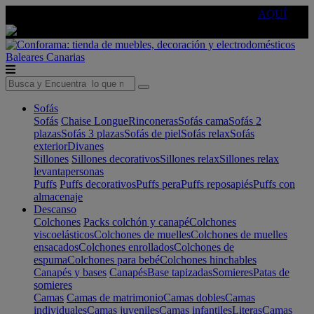
🔵Cambia tu electro con
-10% EXTRA
de descuento ☑️
AQUÍ
Baleares
Canarias
Sofás
Sofás
Chaise Longue
Rinconeras
Sofás cama
Sofás 2
plazas
Sofás 3 plazas
Sofás de piel
Sofás relax
Sofás
exterior
Divanes
Sillones
Sillones decorativos
Sillones relax
Sillones relax
levantapersonas
Puffs
Puffs decorativos
Puffs pera
Puffs reposapiés
Puffs con
almacenaje
Descanso
Colchones
Packs colchón y canapé
Colchones
viscoelásticos
Colchones de muelles
Colchones de muelles
ensacados
Colchones enrollados
Colchones de
espuma
Colchones para bebé
Colchones hinchables
Canapés y bases
Canapés
Base tapizadas
Somieres
Patas de
somieres
Camas
Camas de matrimonio
Camas dobles
Camas
individuales
Camas juveniles
Camas infantiles
Literas
Camas