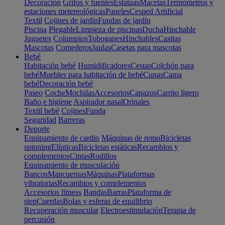
Decoración
Grifos y fuentes
Estatuas
Macetas
Termómetros y
estaciones metereológicas
Paneles
Cesped Artificial
Textil
Cojines de jardín
Fundas de jardín
Piscina
Plegable
Limpieza de piscinas
Ducha
Hinchable
Juguetes
Columpios
Toboganes
Hinchables
Casitas
Mascotas
Comederos
Jaulas
Casetas para mascotas
Bebé
Habitación bebé
Humidificadores
Cestas
Colchón para
bebé
Muebles para habitación de bebé
Cunas
Cama
bebé
Decoración bebé
Paseo
Coche
Mochilas
Accesorios
Capazos
Carrito ligero
Baño e higiene
Aspirador nasal
Orinales
Textil bebé
Cojines
Funda
Seguridad
Barreras
Deporte
Equipamiento de cardio
Máquinas de remo
Bicicletas
spinning
Elípticas
Bicicletas estáticas
Recambios y
complementos
Cintas
Rodillos
Equipamiento de musculación
Bancos
Mancuernas
Máquinas
Plataformas
vibratorias
Recambios y complementos
Accesorios fitness
Bandas
Barras
Plataforma de
step
Cuerdas
Bolas y esferas de equilibrio
Recuperación muscular
Electroestimulación
Terapia de
percusión