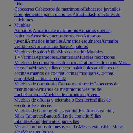
nido
Cabeceros
Cabeceros de matrimonio
Cabeceros juveniles
Complementos para colchones
Almohadas
Protectores de
colchones
Muebles
Armarios
Armarios de matrimonio
Armarios puertas
batientes
Armarios puertas correderas
Armarios
juvenil
Armarios infantiles
Armarios esquineros
Armarios
vestidores
Armarios auxiliares
Zapateros
Muebles de salón
Sillas
Mesas de salón
Muebles
TV
Vitrinas
Aparadores
Estanterias
Muebles recibidores
Muebles de cocina
Sillas de cocinas
Taburetes de cocina
Mesas
de cocina
Mesas y sillas de cocina
Muebles auxiliares de
cocina
Armarios de cocina
Cocinas modulares
Cocinas
completas
Cocinas a medida
Muebles de dormitorio
Camas matrimonio
Cabeceros de
matrimonio
Armarios de matrimonio
Mesitas de
noche
Comodas
Muebles de dormitorio juvenil
Muebles de oficina y teletrabajo
Escritorios
Sillas de
escritorio
Estanterías
Muebles de Gaming
Sillas gaming
Escritorios gaming
Sillas
Taburetes
Bancos
Sillas de comedor
Sillas
infantiles
Complementos para sillas
Mesas
Conjuntos de mesas y sillas
Mesas extensibles
Mesas
altas
Mesas multiusos