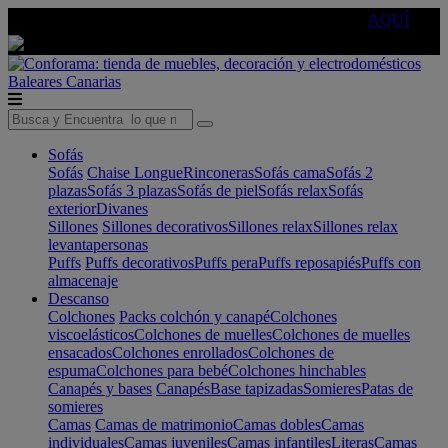
🔵Cambia tu electro con
-10% EXTRA
de descuento ☑️
AQUÍ
Baleares
Canarias
Sofás
Sofás
Chaise Longue
Rinconeras
Sofás cama
Sofás 2
plazas
Sofás 3 plazas
Sofás de piel
Sofás relax
Sofás
exterior
Divanes
Sillones
Sillones decorativos
Sillones relax
Sillones relax
levantapersonas
Puffs
Puffs decorativos
Puffs pera
Puffs reposapiés
Puffs con
almacenaje
Descanso
Colchones
Packs colchón y canapé
Colchones
viscoelásticos
Colchones de muelles
Colchones de muelles
ensacados
Colchones enrollados
Colchones de
espuma
Colchones para bebé
Colchones hinchables
Canapés y bases
Canapés
Base tapizadas
Somieres
Patas de
somieres
Camas
Camas de matrimonio
Camas dobles
Camas
individuales
Camas juveniles
Camas infantiles
Literas
Camas