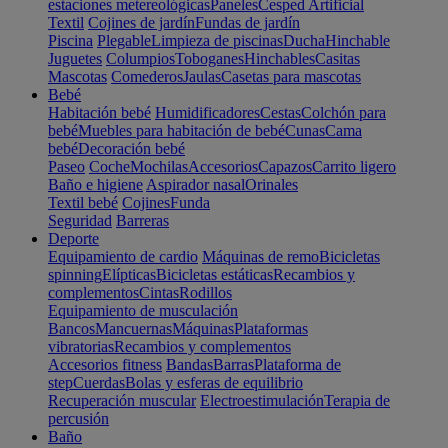
estaciones metereológicas
Paneles
Cesped Artificial
Textil
Cojines de jardín
Fundas de jardín
Piscina
Plegable
Limpieza de piscinas
Ducha
Hinchable
Juguetes
Columpios
Toboganes
Hinchables
Casitas
Mascotas
Comederos
Jaulas
Casetas para mascotas
Bebé
Habitación bebé
Humidificadores
Cestas
Colchón para
bebé
Muebles para habitación de bebé
Cunas
Cama
bebé
Decoración bebé
Paseo
Coche
Mochilas
Accesorios
Capazos
Carrito ligero
Baño e higiene
Aspirador nasal
Orinales
Textil bebé
Cojines
Funda
Seguridad
Barreras
Deporte
Equipamiento de cardio
Máquinas de remo
Bicicletas
spinning
Elípticas
Bicicletas estáticas
Recambios y
complementos
Cintas
Rodillos
Equipamiento de musculación
Bancos
Mancuernas
Máquinas
Plataformas
vibratorias
Recambios y complementos
Accesorios fitness
Bandas
Barras
Plataforma de
step
Cuerdas
Bolas y esferas de equilibrio
Recuperación muscular
Electroestimulación
Terapia de
percusión
Baño