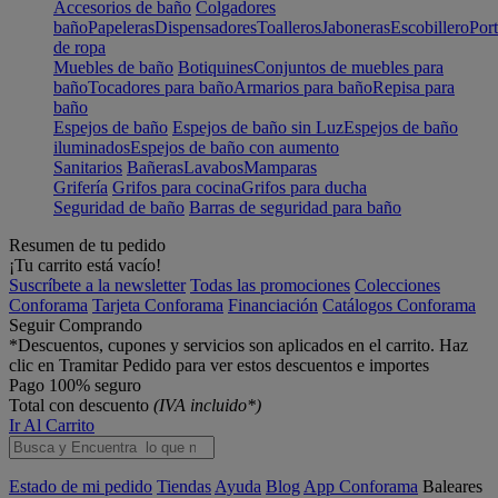
Accesorios de baño
Colgadores
baño
Papeleras
Dispensadores
Toalleros
Jaboneras
Escobillero
Port
de ropa
Muebles de baño
Botiquines
Conjuntos de muebles para
baño
Tocadores para baño
Armarios para baño
Repisa para
baño
Espejos de baño
Espejos de baño sin Luz
Espejos de baño
iluminados
Espejos de baño con aumento
Sanitarios
Bañeras
Lavabos
Mamparas
Grifería
Grifos para cocina
Grifos para ducha
Seguridad de baño
Barras de seguridad para baño
Resumen de tu pedido
¡Tu carrito está vacío!
Suscríbete a la newsletter
Todas las promociones
Colecciones
Conforama
Tarjeta Conforama
Financiación
Catálogos Conforama
Seguir Comprando
*Descuentos, cupones y servicios son aplicados en el carrito. Haz
clic en Tramitar Pedido para ver estos descuentos e importes
Pago 100% seguro
Total con descuento
(IVA incluido*)
Ir Al Carrito
Estado de mi pedido
Tiendas
Ayuda
Blog
App Conforama
Baleares