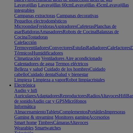
Lavavajillas
Lavavajillas 60cm
Lavavajillas 45cm
Lavavajillas
integrables
Campanas extractoras
Campanas decorativas
Pequeños electrodomésticos
Microondas
Freidoras
Aspiradores
Cafeteras
Planchas de
asar
Batidoras
Amasadores
Robots de Cocina
Balanzas de
Cocina
Tostadoras
Calefacción
Termoventiladores
Convectores
Estufas
Radiadores
Calefactores
D
Térmicos
Humidificadores
Climatización
Ventiladores
Aire acondicionado
Calentadores de agua
Termos eléctricos
Belleza y salud
Cuidado de los hombres
Cuidado
cabello
Cuidado dental
Salud y bienestar
Limpieza
Limpieza a vapor
Robot limpiacristales
Electrónica
Audio y hifi
Auriculares
Adaptadores
Reproductores
Radios
Altavoces
Hifi
Bar
de sonido
Audio car y GPS
Micrófonos
Informática
Almacenamiento
Tablets
Complementos
Portátiles
Impresoras
Gaming & streaming
Monitores gaming
Accesorios
Smart home
Timbres
Cámaras
Altavoces
Wearables
Smartwatches