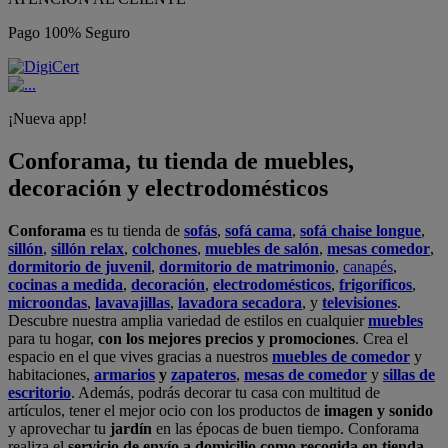
Pago 100% Seguro
¡Nueva app!
Conforama, tu tienda de muebles,
decoración y electrodomésticos
Conforama
es tu tienda de
sofás
,
sofá cama
,
sofá chaise longue
,
sillón
,
sillón relax
,
colchones
,
muebles de salón
,
mesas comedor
,
dormitorio de juvenil
,
dormitorio de matrimonio
,
canapés
,
cocinas a medida
,
decoración
,
electrodomésticos
,
frigoríficos
,
microondas
,
lavavajillas
,
lavadora secadora
, y
televisiones
.
Descubre nuestra amplia variedad de estilos en cualquier
muebles
para tu hogar,
con los mejores precios y promociones
. Crea el
espacio en el que vives gracias a nuestros
muebles de comedor
y
habitaciones,
armarios
y
zapateros
,
mesas de comedor
y
sillas de
escritorio
. Además, podrás decorar tu casa con multitud de
artículos, tener el mejor ocio con los productos de
imagen y sonido
y aprovechar tu
jardín
en las épocas de buen tiempo. Conforama
realiza el
servicio de envío a domicilio como recogida en tienda.