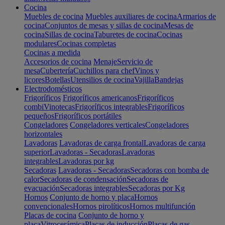
Cocina
Muebles de cocina
Muebles auxiliares de cocina
Armarios de
cocina
Conjuntos de mesas y sillas de cocina
Mesas de
cocina
Sillas de cocina
Taburetes de cocina
Cocinas
modulares
Cocinas completas
Cocinas a medida
Accesorios de cocina
Menaje
Servicio de
mesa
Cubertería
Cuchillos para chef
Vinos y
licores
Botellas
Utensilios de cocina
Vajilla
Bandejas
Electrodomésticos
Frigoríficos
Frigoríficos americanos
Frigoríficos
combi
Vinotecas
Frigoríficos integrables
Frigoríficos
pequeños
Frigoríficos portátiles
Congeladores
Congeladores verticales
Congeladores
horizontales
Lavadoras
Lavadoras de carga frontal
Lavadoras de carga
superior
Lavadoras - Secadoras
Lavadoras
integrables
Lavadoras por kg
Secadoras
Lavadoras - Secadoras
Secadoras con bomba de
calor
Secadoras de condensación
Secadoras de
evacuación
Secadoras integrables
Secadoras por Kg
Hornos
Conjunto de horno y placa
Hornos
convencionales
Hornos pirolíticos
Hornos multifunción
Placas de cocina
Conjunto de horno y
placa
Vitrocerámica
Placas de inducción
Placas de gas