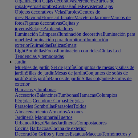
Organización
Cajas decorativas
Percheros
Burros de
ropa
Joyeros
Biombos
Cestas
Baúles
Revisteros
Cajas
Objetos decorativos
Velas
Faroles
Centros de
mesa
Navidad
Flores artificiales
Maceteros
Jarrones
Marcos de
fotos
Figuras decorativas
Cajitas y
joyeros
Relojes
Ambientadores
Iluminación
Lámparas
Iluminación decorativa
Iluminación para
muebles
Iluminación para dormitorio
Iluminación
exterior
Guirnaldas
Balizas
Smart
Light
Bombillas
Focos
Iluminación con rieles
Cintas Led
Tendencias y temporadas
Jardín
Muebles de jardín
Set de jardín
Conjuntos de mesas y sillas de
jardín
Sillas de jardín
Mesas de jardín
Conjuntos de sofás de
jardín
Sofás jardín
Bancos de jardín
Sillas colgantes
Estufas de
exterior
Hamacas y tumbonas
Accesorios
Balancines
Tumbonas
Hamacas
Columpios
Pérgolas
Cenadores
Carpas
Pérgolas
Parasoles
Sombrillas
Parasoles
Toldos
Almacenamiento
Armarios
Arcones
Jardinería
Maquinaria
Huertos
Urbanos
Riego
Plantas
Jardineras
Compostadores
Cocina
Barbacoas
Cocina de exterior
Decoración
Grifos y fuentes
Estatuas
Macetas
Termómetros y