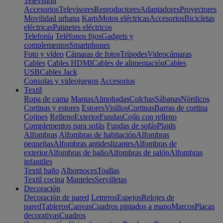
Televisión
Accesorios
Televisores
Reproductores
Adaptadores
Proyectores
Movilidad urbana
Karts
Motos eléctricas
Accesorios
Bicicletas
eléctricas
Patinetes eléctricos
Telefonía
Teléfonos fijos
Gadgets y
complementos
Smartphones
Foto y vídeo
Cámaras de fotos
Trípodes
Videocámaras
Cables
Cables HDMI
Cables de alimentación
Cables
USB
Cables Jack
Consolas y videojuegos
Accesorios
Textil
Ropa de cama
Mantas
Almohadas
Colchas
Sábanas
Nórdicos
Cortinas y estores
Estores
Visillos
Cortinas
Barras de cortina
Cojines
Relleno
Exterior
Fundas
Cojín con relleno
Complementos para sofás
Fundas de sofás
Plaids
Alfombras
Alfombras de habitación
Alfombras
pequeñas
Alfombras antideslizantes
Alfombras de
exterior
Alfombras de baño
Alfombras de salón
Alfombras
infantiles
Textil baño
Albornoces
Toallas
Textil cocina
Manteles
Servilletas
Decoración
Decoración de pared
Letreros
Espejos
Relojes de
pared
Tableros
Canvas
Cuadros pintados a mano
Marcos
Placas
decorativas
Cuadros