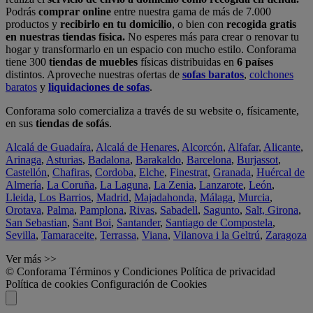
Podrás
comprar online
entre nuestra gama de más de 7.000
productos y
recibirlo en tu domicilio
, o bien con
recogida gratis
en nuestras tiendas física.
No esperes más para crear o renovar tu
hogar y transformarlo en un espacio con mucho estilo. Conforama
tiene 300
tiendas de muebles
físicas distribuidas en
6 países
distintos. Aproveche nuestras ofertas de
sofas baratos
,
colchones
baratos
y
liquidaciones de sofas
.
Conforama solo comercializa a través de su website o, físicamente,
en sus
tiendas de sofás
.
Alcalá de Guadaíra
,
Alcalá de Henares
,
Alcorcón
,
Alfafar
,
Alicante
,
Arinaga
,
Asturias
,
Badalona
,
Barakaldo
,
Barcelona
,
Burjassot
,
Castellón
,
Chafiras
,
Cordoba
,
Elche
,
Finestrat
,
Granada
,
Huércal de
Almería
,
La Coruña
,
La Laguna
,
La Zenia
,
Lanzarote
,
León
,
Lleida
,
Los Barrios
,
Madrid
,
Majadahonda
,
Málaga
,
Murcia
,
Orotava
,
Palma
,
Pamplona
,
Rivas
,
Sabadell
,
Sagunto
,
Salt, Girona
,
San Sebastian
,
Sant Boi
,
Santander
,
Santiago de Compostela
,
Sevilla
,
Tamaraceite
,
Terrassa
,
Viana
,
Vilanova i la Geltrú
,
Zaragoza
Ver más >>
© Conforama
Términos y Condiciones
Política de privacidad
Política de cookies
Configuración de Cookies