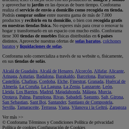
y aprovechar tu
jardín
en las épocas de buen tiempo. Conforama
realiza el
servicio de envío a domicilio como recogida en tienda.
Podrás
comprar online
entre nuestra gama de más de 7.000
productos y
recibirlo en tu domicilio
, o bien con
recogida gratis
en nuestras tiendas física.
No esperes más para crear o renovar tu
hogar y transformarlo en un espacio con mucho estilo. Conforama
tiene 300
tiendas de muebles
físicas distribuidas en
6 países
distintos. Aproveche nuestras ofertas de
sofas baratos
,
colchones
baratos
y
liquidaciones de sofas
.
Conforama solo comercializa a través de su website o, físicamente,
en sus
tiendas de sofás
.
Alcalá de Guadaíra
,
Alcalá de Henares
,
Alcorcón
,
Alfafar
,
Alicante
,
Arinaga
,
Asturias
,
Badalona
,
Barakaldo
,
Barcelona
,
Burjassot
,
Castellón
,
Chafiras
,
Cordoba
,
Elche
,
Finestrat
,
Granada
,
Huércal de
Almería
,
La Coruña
,
La Laguna
,
La Zenia
,
Lanzarote
,
León
,
Lleida
,
Los Barrios
,
Madrid
,
Majadahonda
,
Málaga
,
Murcia
,
Orotava
,
Palma
,
Pamplona
,
Rivas
,
Sabadell
,
Sagunto
,
Salt, Girona
,
San Sebastian
,
Sant Boi
,
Santander
,
Santiago de Compostela
,
Sevilla
,
Tamaraceite
,
Terrassa
,
Viana
,
Vilanova i la Geltrú
,
Zaragoza
Ver más >>
© Conforama
Términos y Condiciones
Política de privacidad
Política de cookies
Configuración de Cookies