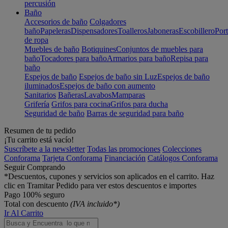
percusión
Baño
Accesorios de baño
Colgadores
baño
Papeleras
Dispensadores
Toalleros
Jaboneras
Escobillero
Port
de ropa
Muebles de baño
Botiquines
Conjuntos de muebles para
baño
Tocadores para baño
Armarios para baño
Repisa para
baño
Espejos de baño
Espejos de baño sin Luz
Espejos de baño
iluminados
Espejos de baño con aumento
Sanitarios
Bañeras
Lavabos
Mamparas
Grifería
Grifos para cocina
Grifos para ducha
Seguridad de baño
Barras de seguridad para baño
Resumen de tu pedido
¡Tu carrito está vacío!
Suscríbete a la newsletter
Todas las promociones
Colecciones
Conforama
Tarjeta Conforama
Financiación
Catálogos Conforama
Seguir Comprando
*Descuentos, cupones y servicios son aplicados en el carrito. Haz
clic en Tramitar Pedido para ver estos descuentos e importes
Pago 100% seguro
Total con descuento
(IVA incluido*)
Ir Al Carrito