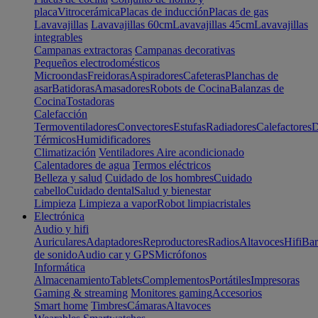
placa
Vitrocerámica
Placas de inducción
Placas de gas
Lavavajillas
Lavavajillas 60cm
Lavavajillas 45cm
Lavavajillas
integrables
Campanas extractoras
Campanas decorativas
Pequeños electrodomésticos
Microondas
Freidoras
Aspiradores
Cafeteras
Planchas de
asar
Batidoras
Amasadores
Robots de Cocina
Balanzas de
Cocina
Tostadoras
Calefacción
Termoventiladores
Convectores
Estufas
Radiadores
Calefactores
D
Térmicos
Humidificadores
Climatización
Ventiladores
Aire acondicionado
Calentadores de agua
Termos eléctricos
Belleza y salud
Cuidado de los hombres
Cuidado
cabello
Cuidado dental
Salud y bienestar
Limpieza
Limpieza a vapor
Robot limpiacristales
Electrónica
Audio y hifi
Auriculares
Adaptadores
Reproductores
Radios
Altavoces
Hifi
Bar
de sonido
Audio car y GPS
Micrófonos
Informática
Almacenamiento
Tablets
Complementos
Portátiles
Impresoras
Gaming & streaming
Monitores gaming
Accesorios
Smart home
Timbres
Cámaras
Altavoces