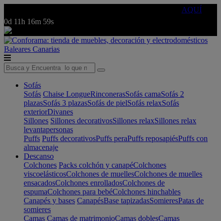
🔵Cambia tu electro con
-10% EXTRA
de descuento ☑️
AQUÍ
0d
11h
16m
59s
Baleares
Canarias
Sofás
Sofás
Chaise Longue
Rinconeras
Sofás cama
Sofás 2
plazas
Sofás 3 plazas
Sofás de piel
Sofás relax
Sofás
exterior
Divanes
Sillones
Sillones decorativos
Sillones relax
Sillones relax
levantapersonas
Puffs
Puffs decorativos
Puffs pera
Puffs reposapiés
Puffs con
almacenaje
Descanso
Colchones
Packs colchón y canapé
Colchones
viscoelásticos
Colchones de muelles
Colchones de muelles
ensacados
Colchones enrollados
Colchones de
espuma
Colchones para bebé
Colchones hinchables
Canapés y bases
Canapés
Base tapizadas
Somieres
Patas de
somieres
Camas
Camas de matrimonio
Camas dobles
Camas