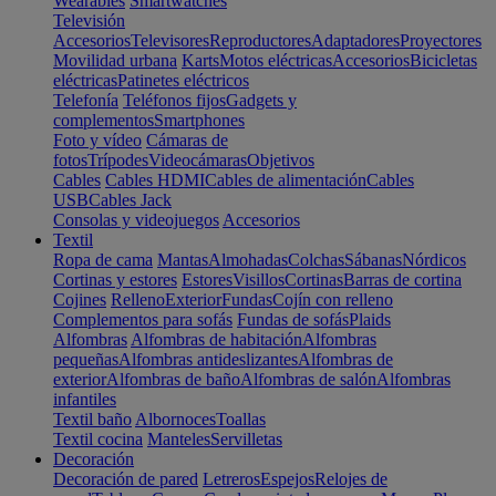
Wearables
Smartwatches
Televisión
Accesorios
Televisores
Reproductores
Adaptadores
Proyectores
Movilidad urbana
Karts
Motos eléctricas
Accesorios
Bicicletas
eléctricas
Patinetes eléctricos
Telefonía
Teléfonos fijos
Gadgets y
complementos
Smartphones
Foto y vídeo
Cámaras de
fotos
Trípodes
Videocámaras
Objetivos
Cables
Cables HDMI
Cables de alimentación
Cables
USB
Cables Jack
Consolas y videojuegos
Accesorios
Textil
Ropa de cama
Mantas
Almohadas
Colchas
Sábanas
Nórdicos
Cortinas y estores
Estores
Visillos
Cortinas
Barras de cortina
Cojines
Relleno
Exterior
Fundas
Cojín con relleno
Complementos para sofás
Fundas de sofás
Plaids
Alfombras
Alfombras de habitación
Alfombras
pequeñas
Alfombras antideslizantes
Alfombras de
exterior
Alfombras de baño
Alfombras de salón
Alfombras
infantiles
Textil baño
Albornoces
Toallas
Textil cocina
Manteles
Servilletas
Decoración
Decoración de pared
Letreros
Espejos
Relojes de