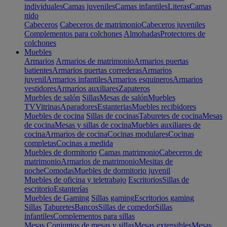
individuales
Camas juveniles
Camas infantiles
Literas
Camas
nido
Cabeceros
Cabeceros de matrimonio
Cabeceros juveniles
Complementos para colchones
Almohadas
Protectores de
colchones
Muebles
Armarios
Armarios de matrimonio
Armarios puertas
batientes
Armarios puertas correderas
Armarios
juvenil
Armarios infantiles
Armarios esquineros
Armarios
vestidores
Armarios auxiliares
Zapateros
Muebles de salón
Sillas
Mesas de salón
Muebles
TV
Vitrinas
Aparadores
Estanterias
Muebles recibidores
Muebles de cocina
Sillas de cocinas
Taburetes de cocina
Mesas
de cocina
Mesas y sillas de cocina
Muebles auxiliares de
cocina
Armarios de cocina
Cocinas modulares
Cocinas
completas
Cocinas a medida
Muebles de dormitorio
Camas matrimonio
Cabeceros de
matrimonio
Armarios de matrimonio
Mesitas de
noche
Comodas
Muebles de dormitorio juvenil
Muebles de oficina y teletrabajo
Escritorios
Sillas de
escritorio
Estanterías
Muebles de Gaming
Sillas gaming
Escritorios gaming
Sillas
Taburetes
Bancos
Sillas de comedor
Sillas
infantiles
Complementos para sillas
Mesas
Conjuntos de mesas y sillas
Mesas extensibles
Mesas