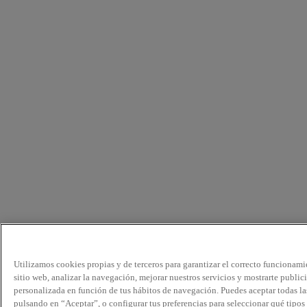
Utilizamos cookies propias y de terceros para garantizar el correcto funcionami
sitio web, analizar la navegación, mejorar nuestros servicios y mostrarte public
personalizada en función de tus hábitos de navegación. Puedes aceptar todas la
pulsando en “Aceptar”, o configurar tus preferencias para seleccionar qué tipos