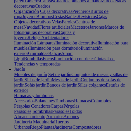
pared
Tableros
Canvas
Cuadros pintados a mano
Marcos
Placas
decorativas
Cuadros
Organización
Cajas decorativas
Percheros
Burros de
ropa
Joyeros
Biombos
Cestas
Baúles
Revisteros
Cajas
Objetos decorativos
Velas
Faroles
Centros de
mesa
Navidad
Flores artificiales
Maceteros
Jarrones
Marcos de
fotos
Figuras decorativas
Cajitas y
joyeros
Relojes
Ambientadores
Iluminación
Lámparas
Iluminación decorativa
Iluminación para
muebles
Iluminación para dormitorio
Iluminación
exterior
Guirnaldas
Balizas
Smart
Light
Bombillas
Focos
Iluminación con rieles
Cintas Led
Tendencias y temporadas
Jardín
Muebles de jardín
Set de jardín
Conjuntos de mesas y sillas de
jardín
Sillas de jardín
Mesas de jardín
Conjuntos de sofás de
jardín
Sofás jardín
Bancos de jardín
Sillas colgantes
Estufas de
exterior
Hamacas y tumbonas
Accesorios
Balancines
Tumbonas
Hamacas
Columpios
Pérgolas
Cenadores
Carpas
Pérgolas
Parasoles
Sombrillas
Parasoles
Toldos
Almacenamiento
Armarios
Arcones
Jardinería
Maquinaria
Huertos
Urbanos
Riego
Plantas
Jardineras
Compostadores