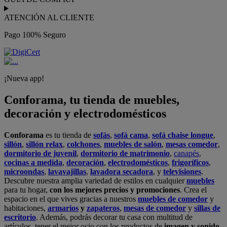
ATENCIÓN AL CLIENTE
Pago 100% Seguro
¡Nueva app!
Conforama, tu tienda de muebles,
decoración y electrodomésticos
Conforama
es tu tienda de
sofás
,
sofá cama
,
sofá chaise longue
,
sillón
,
sillón relax
,
colchones
,
muebles de salón
,
mesas comedor
,
dormitorio de juvenil
,
dormitorio de matrimonio
,
canapés
,
cocinas a medida
,
decoración
,
electrodomésticos
,
frigoríficos
,
microondas
,
lavavajillas
,
lavadora secadora
, y
televisiones
.
Descubre nuestra amplia variedad de estilos en cualquier
muebles
para tu hogar,
con los mejores precios y promociones
. Crea el
espacio en el que vives gracias a nuestros
muebles de comedor
y
habitaciones,
armarios
y
zapateros
,
mesas de comedor
y
sillas de
escritorio
. Además, podrás decorar tu casa con multitud de
artículos, tener el mejor ocio con los productos de
imagen y sonido