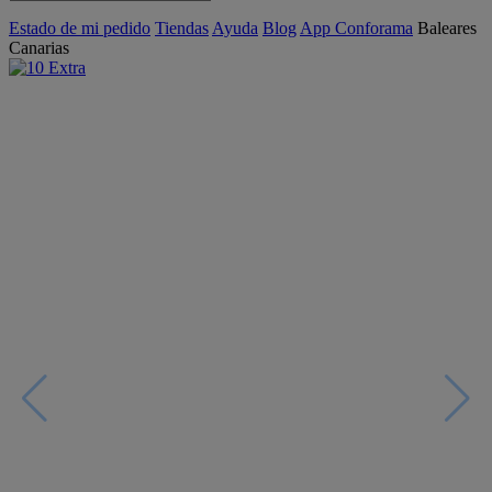
Estado de mi pedido
Tiendas
Ayuda
Blog
App Conforama
Baleares
Canarias