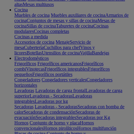
altas
Mesas multiusos
Cocina
Muebles de cocina
Muebles auxiliares de cocina
Armarios de
cocina
Conjuntos de mesas y sillas de cocina
Mesas de
cocina
Sillas de cocina
Taburetes de cocina
Cocinas
modulares
Cocinas completas
Cocinas a medida
Accesorios de cocina
Menaje
Servicio de
mesa
Cubertería
Cuchillos para chef
Vinos y
licores
Botellas
Utensilios de cocina
Vajilla
Bandejas
Electrodomésticos
Frigoríficos
Frigoríficos americanos
Frigoríficos
combi
Vinotecas
Frigoríficos integrables
Frigoríficos
pequeños
Frigoríficos portátiles
Congeladores
Congeladores verticales
Congeladores
horizontales
Lavadoras
Lavadoras de carga frontal
Lavadoras de carga
superior
Lavadoras - Secadoras
Lavadoras
integrables
Lavadoras por kg
Secadoras
Lavadoras - Secadoras
Secadoras con bomba de
calor
Secadoras de condensación
Secadoras de
evacuación
Secadoras integrables
Secadoras por Kg
Hornos
Conjunto de horno y placa
Hornos
convencionales
Hornos pirolíticos
Hornos multifunción
Placas de cocina
Conjunto de horno y