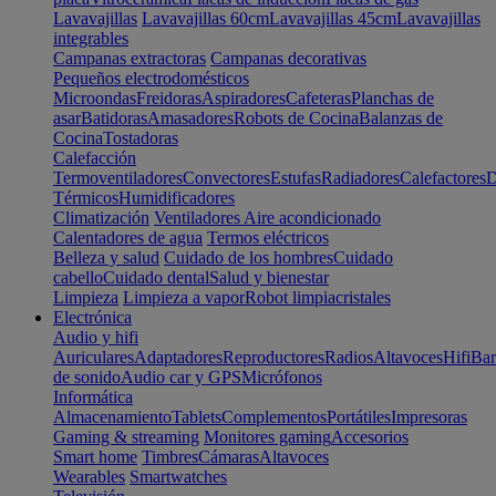
Lavavajillas
Lavavajillas 60cm
Lavavajillas 45cm
Lavavajillas
integrables
Campanas extractoras
Campanas decorativas
Pequeños electrodomésticos
Microondas
Freidoras
Aspiradores
Cafeteras
Planchas de
asar
Batidoras
Amasadores
Robots de Cocina
Balanzas de
Cocina
Tostadoras
Calefacción
Termoventiladores
Convectores
Estufas
Radiadores
Calefactores
D
Térmicos
Humidificadores
Climatización
Ventiladores
Aire acondicionado
Calentadores de agua
Termos eléctricos
Belleza y salud
Cuidado de los hombres
Cuidado
cabello
Cuidado dental
Salud y bienestar
Limpieza
Limpieza a vapor
Robot limpiacristales
Electrónica
Audio y hifi
Auriculares
Adaptadores
Reproductores
Radios
Altavoces
Hifi
Bar
de sonido
Audio car y GPS
Micrófonos
Informática
Almacenamiento
Tablets
Complementos
Portátiles
Impresoras
Gaming & streaming
Monitores gaming
Accesorios
Smart home
Timbres
Cámaras
Altavoces
Wearables
Smartwatches