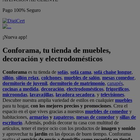
Pago 100% Seguro
¡Nueva app!
Conforama, tu tienda de muebles,
decoración y electrodomésticos
Conforama
es tu tienda de
sofás
,
sofá cama
,
sofá chaise longue
,
sillón
,
sillón relax
,
colchones
,
muebles de salón
,
mesas comedor
,
dormitorio de juvenil
,
dormitorio de matrimonio
,
canapés
,
cocinas a medida
,
decoración
,
electrodomésticos
,
frigoríficos
,
microondas
,
lavavajillas
,
lavadora secadora
, y
televisiones
.
Descubre nuestra amplia variedad de estilos en cualquier
muebles
para tu hogar,
con los mejores precios y promociones
. Crea el
espacio en el que vives gracias a nuestros
muebles de comedor
y
habitaciones,
armarios
y
zapateros
,
mesas de comedor
y
sillas de
escritorio
. Además, podrás decorar tu casa con multitud de
artículos, tener el mejor ocio con los productos de
imagen y sonido
y aprovechar tu
jardín
en las épocas de buen tiempo. Conforama
realiza el
servicio de envío a domicilio como recogida en tienda.