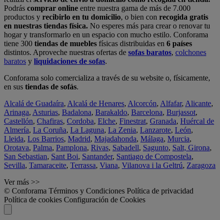
Podrás
comprar online
entre nuestra gama de más de 7.000
productos y
recibirlo en tu domicilio
, o bien con
recogida gratis
en nuestras tiendas física.
No esperes más para crear o renovar tu
hogar y transformarlo en un espacio con mucho estilo. Conforama
tiene 300
tiendas de muebles
físicas distribuidas en
6 países
distintos. Aproveche nuestras ofertas de
sofas baratos
,
colchones
baratos
y
liquidaciones de sofas
.
Conforama solo comercializa a través de su website o, físicamente,
en sus
tiendas de sofás
.
Alcalá de Guadaíra
,
Alcalá de Henares
,
Alcorcón
,
Alfafar
,
Alicante
,
Arinaga
,
Asturias
,
Badalona
,
Barakaldo
,
Barcelona
,
Burjassot
,
Castellón
,
Chafiras
,
Cordoba
,
Elche
,
Finestrat
,
Granada
,
Huércal de
Almería
,
La Coruña
,
La Laguna
,
La Zenia
,
Lanzarote
,
León
,
Lleida
,
Los Barrios
,
Madrid
,
Majadahonda
,
Málaga
,
Murcia
,
Orotava
,
Palma
,
Pamplona
,
Rivas
,
Sabadell
,
Sagunto
,
Salt, Girona
,
San Sebastian
,
Sant Boi
,
Santander
,
Santiago de Compostela
,
Sevilla
,
Tamaraceite
,
Terrassa
,
Viana
,
Vilanova i la Geltrú
,
Zaragoza
Ver más >>
© Conforama
Términos y Condiciones
Política de privacidad
Política de cookies
Configuración de Cookies