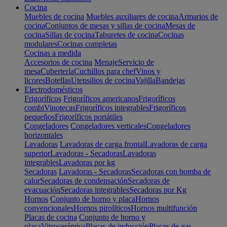
Cocina
Muebles de cocina
Muebles auxiliares de cocina
Armarios de
cocina
Conjuntos de mesas y sillas de cocina
Mesas de
cocina
Sillas de cocina
Taburetes de cocina
Cocinas
modulares
Cocinas completas
Cocinas a medida
Accesorios de cocina
Menaje
Servicio de
mesa
Cubertería
Cuchillos para chef
Vinos y
licores
Botellas
Utensilios de cocina
Vajilla
Bandejas
Electrodomésticos
Frigoríficos
Frigoríficos americanos
Frigoríficos
combi
Vinotecas
Frigoríficos integrables
Frigoríficos
pequeños
Frigoríficos portátiles
Congeladores
Congeladores verticales
Congeladores
horizontales
Lavadoras
Lavadoras de carga frontal
Lavadoras de carga
superior
Lavadoras - Secadoras
Lavadoras
integrables
Lavadoras por kg
Secadoras
Lavadoras - Secadoras
Secadoras con bomba de
calor
Secadoras de condensación
Secadoras de
evacuación
Secadoras integrables
Secadoras por Kg
Hornos
Conjunto de horno y placa
Hornos
convencionales
Hornos pirolíticos
Hornos multifunción
Placas de cocina
Conjunto de horno y
placa
Vitrocerámica
Placas de inducción
Placas de gas