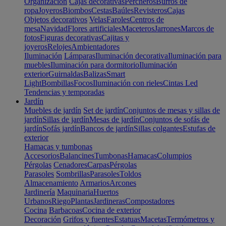
Organización
Cajas decorativas
Percheros
Burros de
ropa
Joyeros
Biombos
Cestas
Baúles
Revisteros
Cajas
Objetos decorativos
Velas
Faroles
Centros de
mesa
Navidad
Flores artificiales
Maceteros
Jarrones
Marcos de
fotos
Figuras decorativas
Cajitas y
joyeros
Relojes
Ambientadores
Iluminación
Lámparas
Iluminación decorativa
Iluminación para
muebles
Iluminación para dormitorio
Iluminación
exterior
Guirnaldas
Balizas
Smart
Light
Bombillas
Focos
Iluminación con rieles
Cintas Led
Tendencias y temporadas
Jardín
Muebles de jardín
Set de jardín
Conjuntos de mesas y sillas de
jardín
Sillas de jardín
Mesas de jardín
Conjuntos de sofás de
jardín
Sofás jardín
Bancos de jardín
Sillas colgantes
Estufas de
exterior
Hamacas y tumbonas
Accesorios
Balancines
Tumbonas
Hamacas
Columpios
Pérgolas
Cenadores
Carpas
Pérgolas
Parasoles
Sombrillas
Parasoles
Toldos
Almacenamiento
Armarios
Arcones
Jardinería
Maquinaria
Huertos
Urbanos
Riego
Plantas
Jardineras
Compostadores
Cocina
Barbacoas
Cocina de exterior
Decoración
Grifos y fuentes
Estatuas
Macetas
Termómetros y