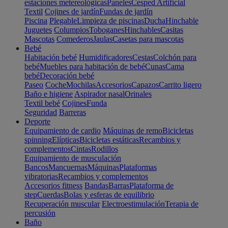
estaciones metereológicas
Paneles
Cesped Artificial
Textil
Cojines de jardín
Fundas de jardín
Piscina
Plegable
Limpieza de piscinas
Ducha
Hinchable
Juguetes
Columpios
Toboganes
Hinchables
Casitas
Mascotas
Comederos
Jaulas
Casetas para mascotas
Bebé
Habitación bebé
Humidificadores
Cestas
Colchón para
bebé
Muebles para habitación de bebé
Cunas
Cama
bebé
Decoración bebé
Paseo
Coche
Mochilas
Accesorios
Capazos
Carrito ligero
Baño e higiene
Aspirador nasal
Orinales
Textil bebé
Cojines
Funda
Seguridad
Barreras
Deporte
Equipamiento de cardio
Máquinas de remo
Bicicletas
spinning
Elípticas
Bicicletas estáticas
Recambios y
complementos
Cintas
Rodillos
Equipamiento de musculación
Bancos
Mancuernas
Máquinas
Plataformas
vibratorias
Recambios y complementos
Accesorios fitness
Bandas
Barras
Plataforma de
step
Cuerdas
Bolas y esferas de equilibrio
Recuperación muscular
Electroestimulación
Terapia de
percusión
Baño