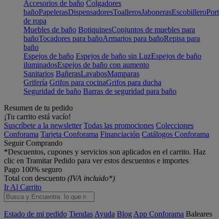
Accesorios de baño
Colgadores
baño
Papeleras
Dispensadores
Toalleros
Jaboneras
Escobillero
Port
de ropa
Muebles de baño
Botiquines
Conjuntos de muebles para
baño
Tocadores para baño
Armarios para baño
Repisa para
baño
Espejos de baño
Espejos de baño sin Luz
Espejos de baño
iluminados
Espejos de baño con aumento
Sanitarios
Bañeras
Lavabos
Mamparas
Grifería
Grifos para cocina
Grifos para ducha
Seguridad de baño
Barras de seguridad para baño
Resumen de tu pedido
¡Tu carrito está vacío!
Suscríbete a la newsletter
Todas las promociones
Colecciones
Conforama
Tarjeta Conforama
Financiación
Catálogos Conforama
Seguir Comprando
*Descuentos, cupones y servicios son aplicados en el carrito. Haz
clic en Tramitar Pedido para ver estos descuentos e importes
Pago 100% seguro
Total con descuento
(IVA incluido*)
Ir Al Carrito
Estado de mi pedido
Tiendas
Ayuda
Blog
App Conforama
Baleares