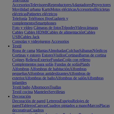
Televisión
Accesorios
Televisores
Reproductores
Adaptadores
Proyectores
Movilidad urbana
Karts
Motos eléctricas
Accesorios
Bicicletas
eléctricas
Patinetes eléctricos
Telefonía
Teléfonos fijos
Gadgets y
complementos
Smartphones
Foto y vídeo
Cámaras de fotos
Trípodes
Videocámaras
Cables
Cables HDMI
Cables de alimentación
Cables
USB
Cables Jack
Consolas y videojuegos
Accesorios
Textil
Ropa de cama
Mantas
Almohadas
Colchas
Sábanas
Nórdicos
Cortinas y estores
Estores
Visillos
Cortinas
Barras de cortina
Cojines
Relleno
Exterior
Fundas
Cojín con relleno
Complementos para sofás
Fundas de sofás
Plaids
Alfombras
Alfombras de habitación
Alfombras
pequeñas
Alfombras antideslizantes
Alfombras de
exterior
Alfombras de baño
Alfombras de salón
Alfombras
infantiles
Textil baño
Albornoces
Toallas
Textil cocina
Manteles
Servilletas
Decoración
Decoración de pared
Letreros
Espejos
Relojes de
pared
Tableros
Canvas
Cuadros pintados a mano
Marcos
Placas
decorativas
Cuadros