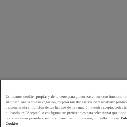
Utilizamos cookies propias y de terceros para garantizar el correcto funcionami
sitio web, analizar la navegación, mejorar nuestros servicios y mostrarte public
personalizada en función de tus hábitos de navegación. Puedes aceptar todas la
pulsando en “Aceptar”, o configurar tus preferencias para seleccionar qué tipos
cookies deseas permitir o rechazar. Para más información, consulta nuestra
Pol
Cookies