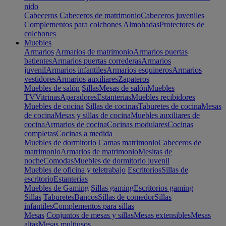
nido
Cabeceros
Cabeceros de matrimonio
Cabeceros juveniles
Complementos para colchones
Almohadas
Protectores de
colchones
Muebles
Armarios
Armarios de matrimonio
Armarios puertas
batientes
Armarios puertas correderas
Armarios
juvenil
Armarios infantiles
Armarios esquineros
Armarios
vestidores
Armarios auxiliares
Zapateros
Muebles de salón
Sillas
Mesas de salón
Muebles
TV
Vitrinas
Aparadores
Estanterias
Muebles recibidores
Muebles de cocina
Sillas de cocinas
Taburetes de cocina
Mesas
de cocina
Mesas y sillas de cocina
Muebles auxiliares de
cocina
Armarios de cocina
Cocinas modulares
Cocinas
completas
Cocinas a medida
Muebles de dormitorio
Camas matrimonio
Cabeceros de
matrimonio
Armarios de matrimonio
Mesitas de
noche
Comodas
Muebles de dormitorio juvenil
Muebles de oficina y teletrabajo
Escritorios
Sillas de
escritorio
Estanterías
Muebles de Gaming
Sillas gaming
Escritorios gaming
Sillas
Taburetes
Bancos
Sillas de comedor
Sillas
infantiles
Complementos para sillas
Mesas
Conjuntos de mesas y sillas
Mesas extensibles
Mesas
altas
Mesas multiusos