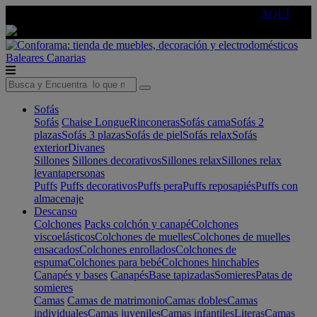
🔵Cambia tu electro con
-10% EXTRA
de descuento ☑️
AQUÍ
Baleares
Canarias
Sofás
Sofás
Chaise Longue
Rinconeras
Sofás cama
Sofás 2
plazas
Sofás 3 plazas
Sofás de piel
Sofás relax
Sofás
exterior
Divanes
Sillones
Sillones decorativos
Sillones relax
Sillones relax
levantapersonas
Puffs
Puffs decorativos
Puffs pera
Puffs reposapiés
Puffs con
almacenaje
Descanso
Colchones
Packs colchón y canapé
Colchones
viscoelásticos
Colchones de muelles
Colchones de muelles
ensacados
Colchones enrollados
Colchones de
espuma
Colchones para bebé
Colchones hinchables
Canapés y bases
Canapés
Base tapizadas
Somieres
Patas de
somieres
Camas
Camas de matrimonio
Camas dobles
Camas
individuales
Camas juveniles
Camas infantiles
Literas
Camas