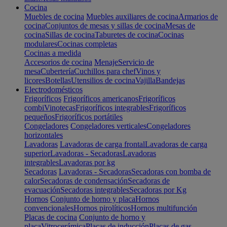
Cocina
Muebles de cocina
Muebles auxiliares de cocina
Armarios de
cocina
Conjuntos de mesas y sillas de cocina
Mesas de
cocina
Sillas de cocina
Taburetes de cocina
Cocinas
modulares
Cocinas completas
Cocinas a medida
Accesorios de cocina
Menaje
Servicio de
mesa
Cubertería
Cuchillos para chef
Vinos y
licores
Botellas
Utensilios de cocina
Vajilla
Bandejas
Electrodomésticos
Frigoríficos
Frigoríficos americanos
Frigoríficos
combi
Vinotecas
Frigoríficos integrables
Frigoríficos
pequeños
Frigoríficos portátiles
Congeladores
Congeladores verticales
Congeladores
horizontales
Lavadoras
Lavadoras de carga frontal
Lavadoras de carga
superior
Lavadoras - Secadoras
Lavadoras
integrables
Lavadoras por kg
Secadoras
Lavadoras - Secadoras
Secadoras con bomba de
calor
Secadoras de condensación
Secadoras de
evacuación
Secadoras integrables
Secadoras por Kg
Hornos
Conjunto de horno y placa
Hornos
convencionales
Hornos pirolíticos
Hornos multifunción
Placas de cocina
Conjunto de horno y
placa
Vitrocerámica
Placas de inducción
Placas de gas