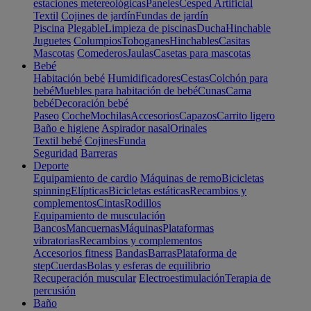
estaciones metereológicas
Paneles
Cesped Artificial
Textil
Cojines de jardín
Fundas de jardín
Piscina
Plegable
Limpieza de piscinas
Ducha
Hinchable
Juguetes
Columpios
Toboganes
Hinchables
Casitas
Mascotas
Comederos
Jaulas
Casetas para mascotas
Bebé
Habitación bebé
Humidificadores
Cestas
Colchón para
bebé
Muebles para habitación de bebé
Cunas
Cama
bebé
Decoración bebé
Paseo
Coche
Mochilas
Accesorios
Capazos
Carrito ligero
Baño e higiene
Aspirador nasal
Orinales
Textil bebé
Cojines
Funda
Seguridad
Barreras
Deporte
Equipamiento de cardio
Máquinas de remo
Bicicletas
spinning
Elípticas
Bicicletas estáticas
Recambios y
complementos
Cintas
Rodillos
Equipamiento de musculación
Bancos
Mancuernas
Máquinas
Plataformas
vibratorias
Recambios y complementos
Accesorios fitness
Bandas
Barras
Plataforma de
step
Cuerdas
Bolas y esferas de equilibrio
Recuperación muscular
Electroestimulación
Terapia de
percusión
Baño