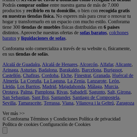
Podrás
comprar online
entre nuestra gama de más de 7.000
productos y
recibirlo en tu domicilio
, o bien con
recogida gratis
en nuestras tiendas física.
No esperes más para crear o renovar tu
hogar y transformarlo en un espacio con mucho estilo. Conforama
tiene 300
tiendas de muebles
físicas distribuidas en
6 países
distintos. Aproveche nuestras ofertas de
sofas baratos
,
colchones
baratos
y
liquidaciones de sofas
.
Conforama solo comercializa a través de su website o, físicamente,
en sus
tiendas de sofás
.
Alcalá de Guadaíra
,
Alcalá de Henares
,
Alcorcón
,
Alfafar
,
Alicante
,
Arinaga
,
Asturias
,
Badalona
,
Barakaldo
,
Barcelona
,
Burjassot
,
Castellón
,
Chafiras
,
Cordoba
,
Elche
,
Finestrat
,
Granada
,
Huércal de
Almería
,
La Coruña
,
La Laguna
,
La Zenia
,
Lanzarote
,
León
,
Lleida
,
Los Barrios
,
Madrid
,
Majadahonda
,
Málaga
,
Murcia
,
Orotava
,
Palma
,
Pamplona
,
Rivas
,
Sabadell
,
Sagunto
,
Salt, Girona
,
San Sebastian
,
Sant Boi
,
Santander
,
Santiago de Compostela
,
Sevilla
,
Tamaraceite
,
Terrassa
,
Viana
,
Vilanova i la Geltrú
,
Zaragoza
Ver más >>
© Conforama
Términos y Condiciones
Política de privacidad
Política de cookies
Configuración de Cookies