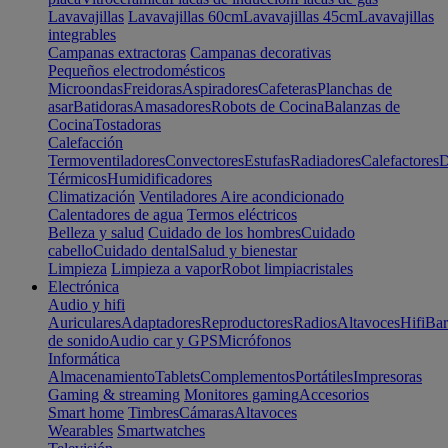
Lavavajillas
Lavavajillas 60cm
Lavavajillas 45cm
Lavavajillas
integrables
Campanas extractoras
Campanas decorativas
Pequeños electrodomésticos
Microondas
Freidoras
Aspiradores
Cafeteras
Planchas de
asar
Batidoras
Amasadores
Robots de Cocina
Balanzas de
Cocina
Tostadoras
Calefacción
Termoventiladores
Convectores
Estufas
Radiadores
Calefactores
D
Térmicos
Humidificadores
Climatización
Ventiladores
Aire acondicionado
Calentadores de agua
Termos eléctricos
Belleza y salud
Cuidado de los hombres
Cuidado
cabello
Cuidado dental
Salud y bienestar
Limpieza
Limpieza a vapor
Robot limpiacristales
Electrónica
Audio y hifi
Auriculares
Adaptadores
Reproductores
Radios
Altavoces
Hifi
Bar
de sonido
Audio car y GPS
Micrófonos
Informática
Almacenamiento
Tablets
Complementos
Portátiles
Impresoras
Gaming & streaming
Monitores gaming
Accesorios
Smart home
Timbres
Cámaras
Altavoces
Wearables
Smartwatches