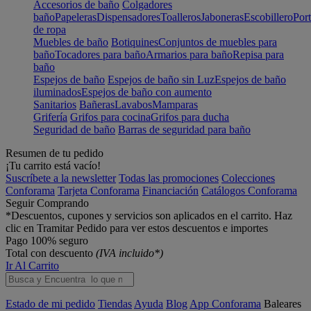
Accesorios de baño
Colgadores
baño
Papeleras
Dispensadores
Toalleros
Jaboneras
Escobillero
Port
de ropa
Muebles de baño
Botiquines
Conjuntos de muebles para
baño
Tocadores para baño
Armarios para baño
Repisa para
baño
Espejos de baño
Espejos de baño sin Luz
Espejos de baño
iluminados
Espejos de baño con aumento
Sanitarios
Bañeras
Lavabos
Mamparas
Grifería
Grifos para cocina
Grifos para ducha
Seguridad de baño
Barras de seguridad para baño
Resumen de tu pedido
¡Tu carrito está vacío!
Suscríbete a la newsletter
Todas las promociones
Colecciones
Conforama
Tarjeta Conforama
Financiación
Catálogos Conforama
Seguir Comprando
*Descuentos, cupones y servicios son aplicados en el carrito. Haz
clic en Tramitar Pedido para ver estos descuentos e importes
Pago 100% seguro
Total con descuento
(IVA incluido*)
Ir Al Carrito
Estado de mi pedido
Tiendas
Ayuda
Blog
App Conforama
Baleares