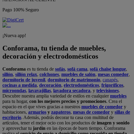
Pago 100% Seguro
¡Nueva app!
Conforama, tu tienda de muebles,
decoración y electrodomésticos
Conforama
es tu tienda de
sofás
,
sofá cama
,
sofá chaise longue
,
sillón
,
sillón relax
,
colchones
,
muebles de salón
,
mesas comedor
,
dormitorio de juvenil
,
dormitorio de matrimonio
,
canapés
,
cocinas a medida
,
decoración
,
electrodomésticos
,
frigoríficos
,
microondas
,
lavavajillas
,
lavadora secadora
, y
televisiones
.
Descubre nuestra amplia variedad de estilos en cualquier
muebles
para tu hogar,
con los mejores precios y promociones
. Crea el
espacio en el que vives gracias a nuestros
muebles de comedor
y
habitaciones,
armarios
y
zapateros
,
mesas de comedor
y
sillas de
escritorio
. Además, podrás decorar tu casa con multitud de
artículos, tener el mejor ocio con los productos de
imagen y sonido
y aprovechar tu
jardín
en las épocas de buen tiempo. Conforama
realiza el
servicio de envío a domicilio como recogida en tienda.