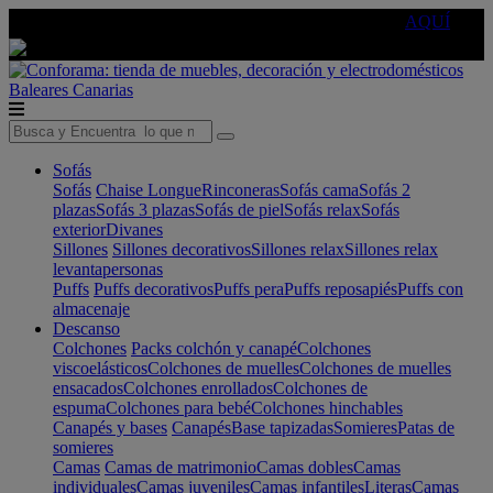
🔵Cambia tu electro con
-10% EXTRA
de descuento ☑️
AQUÍ
Baleares
Canarias
Sofás
Sofás
Chaise Longue
Rinconeras
Sofás cama
Sofás 2
plazas
Sofás 3 plazas
Sofás de piel
Sofás relax
Sofás
exterior
Divanes
Sillones
Sillones decorativos
Sillones relax
Sillones relax
levantapersonas
Puffs
Puffs decorativos
Puffs pera
Puffs reposapiés
Puffs con
almacenaje
Descanso
Colchones
Packs colchón y canapé
Colchones
viscoelásticos
Colchones de muelles
Colchones de muelles
ensacados
Colchones enrollados
Colchones de
espuma
Colchones para bebé
Colchones hinchables
Canapés y bases
Canapés
Base tapizadas
Somieres
Patas de
somieres
Camas
Camas de matrimonio
Camas dobles
Camas
individuales
Camas juveniles
Camas infantiles
Literas
Camas