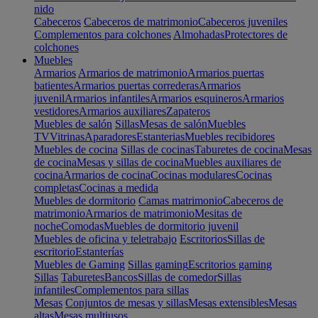
nido
Cabeceros
Cabeceros de matrimonio
Cabeceros juveniles
Complementos para colchones
Almohadas
Protectores de
colchones
Muebles
Armarios
Armarios de matrimonio
Armarios puertas
batientes
Armarios puertas correderas
Armarios
juvenil
Armarios infantiles
Armarios esquineros
Armarios
vestidores
Armarios auxiliares
Zapateros
Muebles de salón
Sillas
Mesas de salón
Muebles
TV
Vitrinas
Aparadores
Estanterias
Muebles recibidores
Muebles de cocina
Sillas de cocinas
Taburetes de cocina
Mesas
de cocina
Mesas y sillas de cocina
Muebles auxiliares de
cocina
Armarios de cocina
Cocinas modulares
Cocinas
completas
Cocinas a medida
Muebles de dormitorio
Camas matrimonio
Cabeceros de
matrimonio
Armarios de matrimonio
Mesitas de
noche
Comodas
Muebles de dormitorio juvenil
Muebles de oficina y teletrabajo
Escritorios
Sillas de
escritorio
Estanterías
Muebles de Gaming
Sillas gaming
Escritorios gaming
Sillas
Taburetes
Bancos
Sillas de comedor
Sillas
infantiles
Complementos para sillas
Mesas
Conjuntos de mesas y sillas
Mesas extensibles
Mesas
altas
Mesas multiusos