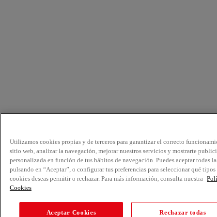
Utilizamos cookies propias y de terceros para garantizar el correcto funcionami
sitio web, analizar la navegación, mejorar nuestros servicios y mostrarte public
personalizada en función de tus hábitos de navegación. Puedes aceptar todas la
pulsando en “Aceptar”, o configurar tus preferencias para seleccionar qué tipos
cookies deseas permitir o rechazar. Para más información, consulta nuestra
Pol
Cookies
Aceptar Cookies
Rechazar todas