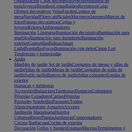
Organización
Cajas decorativas
Percheros
Burros de
ropa
Joyeros
Biombos
Cestas
Baúles
Revisteros
Cajas
Objetos decorativos
Velas
Faroles
Centros de
mesa
Navidad
Flores artificiales
Maceteros
Jarrones
Marcos de
fotos
Figuras decorativas
Cajitas y
joyeros
Relojes
Ambientadores
Iluminación
Lámparas
Iluminación decorativa
Iluminación para
muebles
Iluminación para dormitorio
Iluminación
exterior
Guirnaldas
Balizas
Smart
Light
Bombillas
Focos
Iluminación con rieles
Cintas Led
Tendencias y temporadas
Jardín
Muebles de jardín
Set de jardín
Conjuntos de mesas y sillas de
jardín
Sillas de jardín
Mesas de jardín
Conjuntos de sofás de
jardín
Sofás jardín
Bancos de jardín
Sillas colgantes
Estufas de
exterior
Hamacas y tumbonas
Accesorios
Balancines
Tumbonas
Hamacas
Columpios
Pérgolas
Cenadores
Carpas
Pérgolas
Parasoles
Sombrillas
Parasoles
Toldos
Almacenamiento
Armarios
Arcones
Jardinería
Maquinaria
Huertos
Urbanos
Riego
Plantas
Jardineras
Compostadores
Cocina
Barbacoas
Cocina de exterior
Decoración
Grifos y fuentes
Estatuas
Macetas
Termómetros y