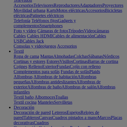
Televisión
Accesorios
Televisores
Reproductores
Adaptadores
Proyectores
Movilidad urbana
Karts
Motos eléctricas
Accesorios
Bicicletas
eléctricas
Patinetes eléctricos
Telefonía
Teléfonos fijos
Gadgets y
complementos
Smartphones
Foto y vídeo
Cámaras de fotos
Trípodes
Videocámaras
Cables
Cables HDMI
Cables de alimentación
Cables
USB
Cables Jack
Consolas y videojuegos
Accesorios
Textil
Ropa de cama
Mantas
Almohadas
Colchas
Sábanas
Nórdicos
Cortinas y estores
Estores
Visillos
Cortinas
Barras de cortina
Cojines
Relleno
Exterior
Fundas
Cojín con relleno
Complementos para sofás
Fundas de sofás
Plaids
Alfombras
Alfombras de habitación
Alfombras
pequeñas
Alfombras antideslizantes
Alfombras de
exterior
Alfombras de baño
Alfombras de salón
Alfombras
infantiles
Textil baño
Albornoces
Toallas
Textil cocina
Manteles
Servilletas
Decoración
Decoración de pared
Letreros
Espejos
Relojes de
pared
Tableros
Canvas
Cuadros pintados a mano
Marcos
Placas
decorativas
Cuadros