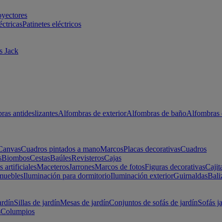
oyectores
éctricas
Patinetes eléctricos
s Jack
ras antideslizantes
Alfombras de exterior
Alfombras de baño
Alfombras 
Canvas
Cuadros pintados a mano
Marcos
Placas decorativas
Cuadros
s
Biombos
Cestas
Baúles
Revisteros
Cajas
s artificiales
Maceteros
Jarrones
Marcos de fotos
Figuras decorativas
Cajit
muebles
Iluminación para dormitorio
Iluminación exterior
Guirnaldas
Bali
ardín
Sillas de jardín
Mesas de jardín
Conjuntos de sofás de jardín
Sofás j
s
Columpios