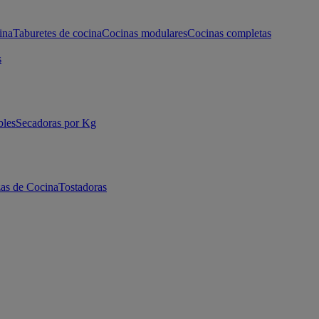
ina
Taburetes de cocina
Cocinas modulares
Cocinas completas
s
bles
Secadoras por Kg
as de Cocina
Tostadoras