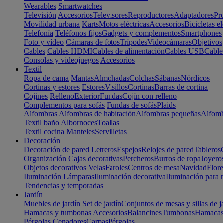
Wearables
Smartwatches
Televisión
Accesorios
Televisores
Reproductores
Adaptadores
Pr
Movilidad urbana
Karts
Motos eléctricas
Accesorios
Bicicletas el
Telefonía
Teléfonos fijos
Gadgets y complementos
Smartphones
Foto y vídeo
Cámaras de fotos
Trípodes
Videocámaras
Objetivos
Cables
Cables HDMI
Cables de alimentación
Cables USB
Cable
Consolas y videojuegos
Accesorios
Textil
Ropa de cama
Mantas
Almohadas
Colchas
Sábanas
Nórdicos
Cortinas y estores
Estores
Visillos
Cortinas
Barras de cortina
Cojines
Relleno
Exterior
Fundas
Cojín con relleno
Complementos para sofás
Fundas de sofás
Plaids
Alfombras
Alfombras de habitación
Alfombras pequeñas
Alfomb
Textil baño
Albornoces
Toallas
Textil cocina
Manteles
Servilletas
Decoración
Decoración de pared
Letreros
Espejos
Relojes de pared
Tableros
Organización
Cajas decorativas
Percheros
Burros de ropa
Joyero
Objetos decorativos
Velas
Faroles
Centros de mesa
Navidad
Flore
Iluminación
Lámparas
Iluminación decorativa
Iluminación para 
Tendencias y temporadas
Jardín
Muebles de jardín
Set de jardín
Conjuntos de mesas y sillas de j
Hamacas y tumbonas
Accesorios
Balancines
Tumbonas
Hamaca
Pérgolas
Cenadores
Carpas
Pérgolas