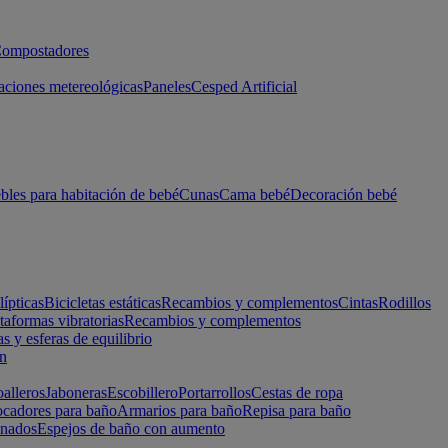
ompostadores
aciones metereológicas
Paneles
Cesped Artificial
les para habitación de bebé
Cunas
Cama bebé
Decoración bebé
lípticas
Bicicletas estáticas
Recambios y complementos
Cintas
Rodillos
taformas vibratorias
Recambios y complementos
s y esferas de equilibrio
ón
alleros
Jaboneras
Escobillero
Portarrollos
Cestas de ropa
cadores para baño
Armarios para baño
Repisa para baño
inados
Espejos de baño con aumento