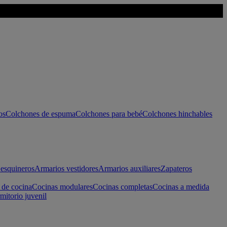
os
Colchones de espuma
Colchones para bebé
Colchones hinchables
esquineros
Armarios vestidores
Armarios auxiliares
Zapateros
 de cocina
Cocinas modulares
Cocinas completas
Cocinas a medida
mitorio juvenil