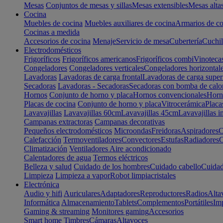
Mesas
Conjuntos de mesas y sillas
Mesas extensibles
Mesas alta
Cocina
Muebles de cocina
Muebles auxiliares de cocina
Armarios de co
Cocinas a medida
Accesorios de cocina
Menaje
Servicio de mesa
Cubertería
Cuchil
Electrodomésticos
Frigoríficos
Frigoríficos americanos
Frigoríficos combi
Vinoteca
Congeladores
Congeladores verticales
Congeladores horizontal
Lavadoras
Lavadoras de carga frontal
Lavadoras de carga super
Secadoras
Lavadoras - Secadoras
Secadoras con bomba de calo
Hornos
Conjunto de horno y placa
Hornos convencionales
Horno
Placas de cocina
Conjunto de horno y placa
Vitrocerámica
Placa
Lavavajillas
Lavavajillas 60cm
Lavavajillas 45cm
Lavavajillas i
Campanas extractoras
Campanas decorativas
Pequeños electrodomésticos
Microondas
Freidoras
Aspiradores
C
Calefacción
Termoventiladores
Convectores
Estufas
Radiadores
C
Climatización
Ventiladores
Aire acondicionado
Calentadores de agua
Termos eléctricos
Belleza y salud
Cuidado de los hombres
Cuidado cabello
Cuidad
Limpieza
Limpieza a vapor
Robot limpiacristales
Electrónica
Audio y hifi
Auriculares
Adaptadores
Reproductores
Radios
Alta
Informática
Almacenamiento
Tablets
Complementos
Portátiles
Im
Gaming & streaming
Monitores gaming
Accesorios
Smart home
Timbres
Cámaras
Altavoces