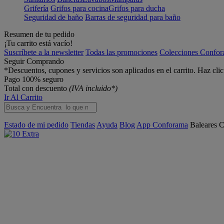
Grifería
Grifos para cocina
Grifos para ducha
Seguridad de baño
Barras de seguridad para baño
Resumen de tu pedido
¡Tu carrito está vacío!
Suscríbete a la newsletter
Todas las promociones
Colecciones Confo
Seguir Comprando
*Descuentos, cupones y servicios son aplicados en el carrito. Haz cli
Pago 100% seguro
Total con descuento
(IVA incluido*)
Ir Al Carrito
Estado de mi pedido
Tiendas
Ayuda
Blog
App Conforama
Baleares
C