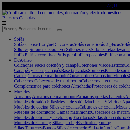
🔵Cambia tu electro con
-10% EXTRA
de descuento ☑️
AQUÍ
Baleares
Canarias
Sofás
Sofás
Chaise Longue
Rinconeras
Sofás cama
Sofás 2 plazas
Sofá
Sillones
Sillones decorativos
Sillones relax
Sillones relax levant
Puffs
Puffs decorativos
Puffs pera
Puffs reposapiés
Puffs con al
Descanso
Colchones
Packs colchón y canapé
Colchones viscoelásticos
Col
Canapés y bases
Canapés
Base tapizadas
Somieres
Patas de somi
Camas
Camas de matrimonio
Camas dobles
Camas individuales
Cabeceros
Cabeceros de matrimonio
Cabeceros juveniles
Complementos para colchones
Almohadas
Protectores de colch
Muebles
Armarios
Armarios de matrimonio
Armarios puertas batientes
Ar
Muebles de salón
Sillas
Mesas de salón
Muebles TV
Vitrinas
Apa
Muebles de cocina
Sillas de cocinas
Taburetes de cocina
Mesas d
Muebles de dormitorio
Camas matrimonio
Cabeceros de matrim
Muebles de oficina y teletrabajo
Escritorios
Sillas de escritorio
Es
Muebles de Gaming
Sillas gaming
Escritorios gaming
Sillas
Taburetes
Bancos
Sillas de comedor
Sillas infantiles
Complem