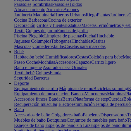
Parasoles
Sombrillas
Parasoles
Toldos
Almacenamiento
Armarios
Arcones
Jardinería
Maquinaria
Huertos Urbanos
Riego
Plantas
Jardineras
C
Cocina
Barbacoas
Cocina de exterior
Decoración
Grifos y fuentes
Estatuas
Macetas
Termómetros y est
Textil
Cojines de jardín
Fundas de jardín
Piscina
Plegable
Limpieza de piscinas
Ducha
Hinchable
Juguetes
Columpios
Toboganes
Hinchables
Casitas
Mascotas
Comederos
Jaulas
Casetas para mascotas
Bebé
Habitación bebé
Humidificadores
Cestas
Colchón para bebé
Mueb
Paseo
Coche
Mochilas
Accesorios
Capazos
Carrito ligero
Baño e higiene
Aspirador nasal
Orinales
Textil bebé
Cojines
Funda
Seguridad
Barreras
Deporte
Equipamiento de cardio
Máquinas de remo
Bicicletas spinning
E
Equipamiento de musculación
Bancos
Mancuernas
Máquinas
Pla
Accesorios fitness
Bandas
Barras
Plataforma de step
Cuerdas
Bola
Recuperación muscular
Electroestimulación
Terapia de percusi
Baño
Accesorios de baño
Colgadores baño
Papeleras
Dispensadores
To
Muebles de baño
Botiquines
Conjuntos de muebles para baño
To
Espejos de baño
Espejos de baño sin Luz
Espejos de baño ilum
Sanitarios
Bañeras
Lavabos
Mamparas