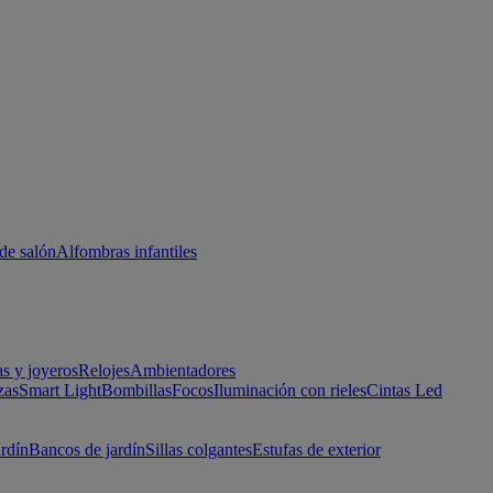
de salón
Alfombras infantiles
as y joyeros
Relojes
Ambientadores
zas
Smart Light
Bombillas
Focos
Iluminación con rieles
Cintas Led
ardín
Bancos de jardín
Sillas colgantes
Estufas de exterior