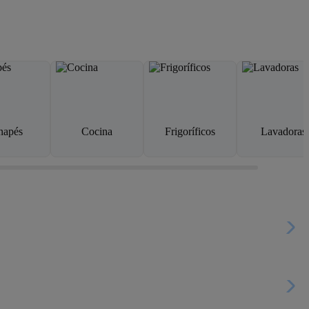
napés
Cocina
Frigoríficos
Lavadoras