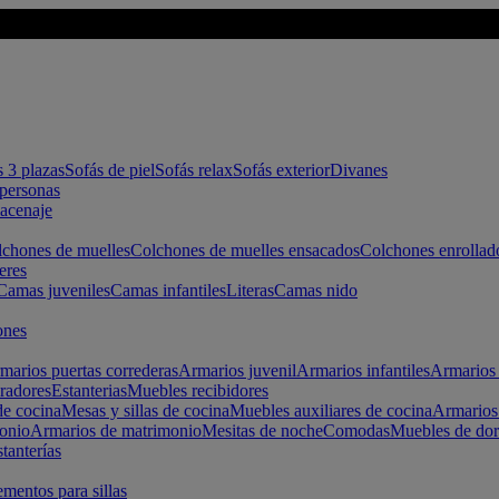
s 3 plazas
Sofás de piel
Sofás relax
Sofás exterior
Divanes
apersonas
macenaje
chones de muelles
Colchones de muelles ensacados
Colchones enrollad
eres
Camas juveniles
Camas infantiles
Literas
Camas nido
ones
marios puertas correderas
Armarios juvenil
Armarios infantiles
Armarios 
radores
Estanterias
Muebles recibidores
e cocina
Mesas y sillas de cocina
Muebles auxiliares de cocina
Armarios
onio
Armarios de matrimonio
Mesitas de noche
Comodas
Muebles de dor
tanterías
entos para sillas