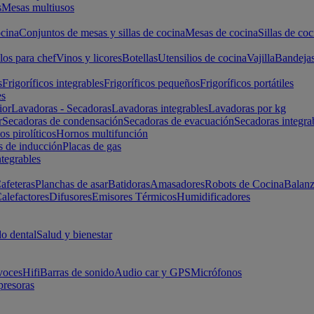
s
Mesas multiusos
cina
Conjuntos de mesas y sillas de cocina
Mesas de cocina
Sillas de coc
los para chef
Vinos y licores
Botellas
Utensilios de cocina
Vajilla
Bandeja
s
Frigoríficos integrables
Frigoríficos pequeños
Frigoríficos portátiles
es
ior
Lavadoras - Secadoras
Lavadoras integrables
Lavadoras por kg
r
Secadoras de condensación
Secadoras de evacuación
Secadoras integra
s pirolíticos
Hornos multifunción
s de inducción
Placas de gas
ntegrables
afeteras
Planchas de asar
Batidoras
Amasadores
Robots de Cocina
Balanz
alefactores
Difusores
Emisores Térmicos
Humidificadores
o dental
Salud y bienestar
voces
Hifi
Barras de sonido
Audio car y GPS
Micrófonos
presoras