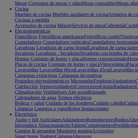
Mesas
Conjuntos de mesas y sillas
Mesas extensibles
Mesas alta
Cocina
Muebles de cocina
Muebles auxiliares de cocina
Armarios de co
Cocinas a medida
Accesorios de cocina
Menaje
Servicio de mesa
Cubertería
Cuchil
Electrodomésticos
Frigoríficos
Frigoríficos americanos
Frigoríficos combi
Vinoteca
Congeladores
Congeladores verticales
Congeladores horizontal
Lavadoras
Lavadoras de carga frontal
Lavadoras de carga super
Secadoras
Lavadoras - Secadoras
Secadoras con bomba de calo
Hornos
Conjunto de horno y placa
Hornos convencionales
Horno
Placas de cocina
Conjunto de horno y placa
Vitrocerámica
Placa
Lavavajillas
Lavavajillas 60cm
Lavavajillas 45cm
Lavavajillas i
Campanas extractoras
Campanas decorativas
Pequeños electrodomésticos
Microondas
Freidoras
Aspiradores
C
Calefacción
Termoventiladores
Convectores
Estufas
Radiadores
C
Climatización
Ventiladores
Aire acondicionado
Calentadores de agua
Termos eléctricos
Belleza y salud
Cuidado de los hombres
Cuidado cabello
Cuidad
Limpieza
Limpieza a vapor
Robot limpiacristales
Electrónica
Audio y hifi
Auriculares
Adaptadores
Reproductores
Radios
Alta
Informática
Almacenamiento
Tablets
Complementos
Portátiles
Im
Gaming & streaming
Monitores gaming
Accesorios
Smart home
Timbres
Cámaras
Altavoces