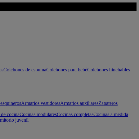
os
Colchones de espuma
Colchones para bebé
Colchones hinchables
esquineros
Armarios vestidores
Armarios auxiliares
Zapateros
 de cocina
Cocinas modulares
Cocinas completas
Cocinas a medida
mitorio juvenil