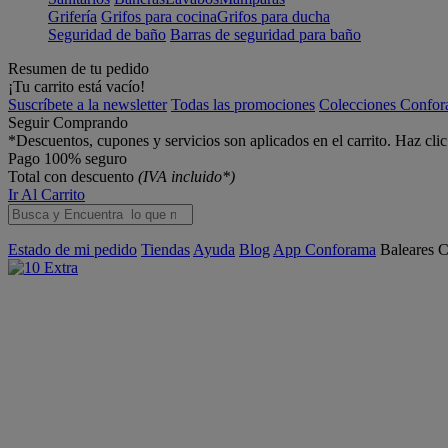
Grifería
Grifos para cocina
Grifos para ducha
Seguridad de baño
Barras de seguridad para baño
Resumen de tu pedido
¡Tu carrito está vacío!
Suscríbete a la newsletter
Todas las promociones
Colecciones Confo
Seguir Comprando
*Descuentos, cupones y servicios son aplicados en el carrito. Haz cli
Pago 100% seguro
Total con descuento
(IVA incluido*)
Ir Al Carrito
Estado de mi pedido
Tiendas
Ayuda
Blog
App Conforama
Baleares
C