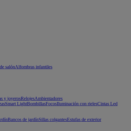
de salón
Alfombras infantiles
as y joyeros
Relojes
Ambientadores
zas
Smart Light
Bombillas
Focos
Iluminación con rieles
Cintas Led
ardín
Bancos de jardín
Sillas colgantes
Estufas de exterior