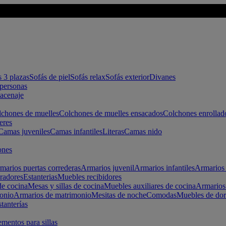
s 3 plazas
Sofás de piel
Sofás relax
Sofás exterior
Divanes
apersonas
macenaje
chones de muelles
Colchones de muelles ensacados
Colchones enrollad
eres
Camas juveniles
Camas infantiles
Literas
Camas nido
ones
marios puertas correderas
Armarios juvenil
Armarios infantiles
Armarios 
radores
Estanterias
Muebles recibidores
e cocina
Mesas y sillas de cocina
Muebles auxiliares de cocina
Armarios
onio
Armarios de matrimonio
Mesitas de noche
Comodas
Muebles de dor
tanterías
entos para sillas