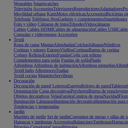
Wearables
Smartwatches
Televisión
Accesorios
Televisores
Reproductores
Adaptadores
Pr
Movilidad urbana
Karts
Motos eléctricas
Accesorios
Bicicletas el
Telefonía
Teléfonos fijos
Gadgets y complementos
Smartphones
Foto y vídeo
Cámaras de fotos
Trípodes
Videocámaras
Cables
Cables HDMI
Cables de alimentación
Cables USB
Cable
Consolas y videojuegos
Accesorios
Textil
Ropa de cama
Mantas
Almohadas
Colchas
Sábanas
Nórdicos
Cortinas y estores
Estores
Visillos
Cortinas
Barras de cortina
Cojines
Relleno
Exterior
Fundas
Cojín con relleno
Complementos para sofás
Fundas de sofás
Plaids
Alfombras
Alfombras de habitación
Alfombras pequeñas
Alfomb
Textil baño
Albornoces
Toallas
Textil cocina
Manteles
Servilletas
Decoración
Decoración de pared
Letreros
Espejos
Relojes de pared
Tableros
Organización
Cajas decorativas
Percheros
Burros de ropa
Joyero
Objetos decorativos
Velas
Faroles
Centros de mesa
Navidad
Flore
Iluminación
Lámparas
Iluminación decorativa
Iluminación para 
Tendencias y temporadas
Jardín
Muebles de jardín
Set de jardín
Conjuntos de mesas y sillas de j
Hamacas y tumbonas
Accesorios
Balancines
Tumbonas
Hamaca
Pérgolas
Cenadores
Carpas
Pérgolas