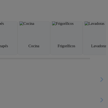
napés
Cocina
Frigoríficos
Lavadoras