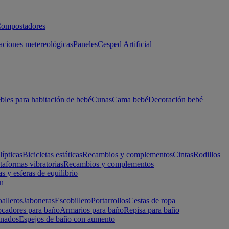
ompostadores
aciones metereológicas
Paneles
Cesped Artificial
les para habitación de bebé
Cunas
Cama bebé
Decoración bebé
lípticas
Bicicletas estáticas
Recambios y complementos
Cintas
Rodillos
taformas vibratorias
Recambios y complementos
s y esferas de equilibrio
ón
alleros
Jaboneras
Escobillero
Portarrollos
Cestas de ropa
cadores para baño
Armarios para baño
Repisa para baño
inados
Espejos de baño con aumento