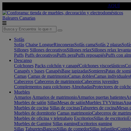
🔵Cambia tu electro con
-10% EXTRA
de descuento ☑️
AQUÍ
Baleares
Canarias
Sofás
Sofás
Chaise Longue
Rinconeras
Sofás cama
Sofás 2 plazas
Sofá
Sillones
Sillones decorativos
Sillones relax
Sillones relax levant
Puffs
Puffs decorativos
Puffs pera
Puffs reposapiés
Puffs con al
Descanso
Colchones
Packs colchón y canapé
Colchones viscoelásticos
Col
Canapés y bases
Canapés
Base tapizadas
Somieres
Patas de somi
Camas
Camas de matrimonio
Camas dobles
Camas individuales
Cabeceros
Cabeceros de matrimonio
Cabeceros juveniles
Complementos para colchones
Almohadas
Protectores de colch
Muebles
Armarios
Armarios de matrimonio
Armarios puertas batientes
Ar
Muebles de salón
Sillas
Mesas de salón
Muebles TV
Vitrinas
Apa
Muebles de cocina
Sillas de cocinas
Taburetes de cocina
Mesas d
Muebles de dormitorio
Camas matrimonio
Cabeceros de matrim
Muebles de oficina y teletrabajo
Escritorios
Sillas de escritorio
Es
Muebles de Gaming
Sillas gaming
Escritorios gaming
Sillas
Taburetes
Bancos
Sillas de comedor
Sillas infantiles
Complem