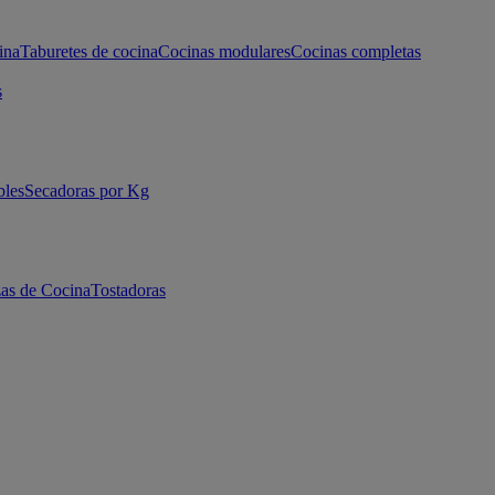
ina
Taburetes de cocina
Cocinas modulares
Cocinas completas
s
bles
Secadoras por Kg
as de Cocina
Tostadoras