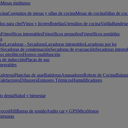
s
Mesas multiusos
cina
Conjuntos de mesas y sillas de cocina
Mesas de cocina
Sillas de coc
los para chef
Vinos y licores
Botellas
Utensilios de cocina
Vajilla
Bandeja
s
Frigoríficos integrables
Frigoríficos pequeños
Frigoríficos portátiles
es
ior
Lavadoras - Secadoras
Lavadoras integrables
Lavadoras por kg
r
Secadoras de condensación
Secadoras de evacuación
Secadoras integra
s pirolíticos
Hornos multifunción
s de inducción
Placas de gas
ntegrables
afeteras
Planchas de asar
Batidoras
Amasadores
Robots de Cocina
Balanz
alefactores
Difusores
Emisores Térmicos
Humidificadores
o dental
Salud y bienestar
voces
Hifi
Barras de sonido
Audio car y GPS
Micrófonos
presoras