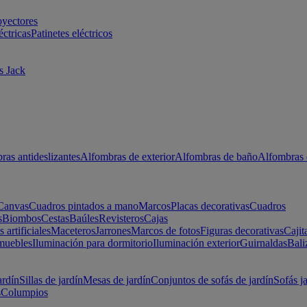
oyectores
éctricas
Patinetes eléctricos
s Jack
ras antideslizantes
Alfombras de exterior
Alfombras de baño
Alfombras 
Canvas
Cuadros pintados a mano
Marcos
Placas decorativas
Cuadros
s
Biombos
Cestas
Baúles
Revisteros
Cajas
s artificiales
Maceteros
Jarrones
Marcos de fotos
Figuras decorativas
Cajit
muebles
Iluminación para dormitorio
Iluminación exterior
Guirnaldas
Bali
ardín
Sillas de jardín
Mesas de jardín
Conjuntos de sofás de jardín
Sofás j
s
Columpios