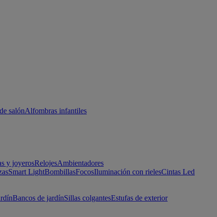
de salón
Alfombras infantiles
as y joyeros
Relojes
Ambientadores
zas
Smart Light
Bombillas
Focos
Iluminación con rieles
Cintas Led
ardín
Bancos de jardín
Sillas colgantes
Estufas de exterior