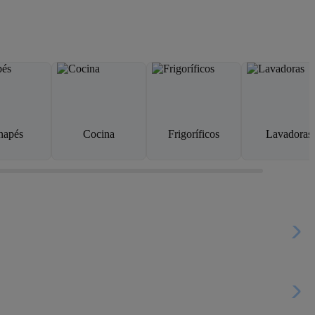
napés
Cocina
Frigoríficos
Lavadoras