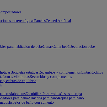
ompostadores
aciones metereológicas
Paneles
Cesped Artificial
les para habitación de bebé
Cunas
Cama bebé
Decoración bebé
lípticas
Bicicletas estáticas
Recambios y complementos
Cintas
Rodillos
taformas vibratorias
Recambios y complementos
s y esferas de equilibrio
ón
alleros
Jaboneras
Escobillero
Portarrollos
Cestas de ropa
cadores para baño
Armarios para baño
Repisa para baño
inados
Espejos de baño con aumento