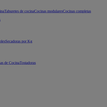
ina
Taburetes de cocina
Cocinas modulares
Cocinas completas
s
bles
Secadoras por Kg
as de Cocina
Tostadoras