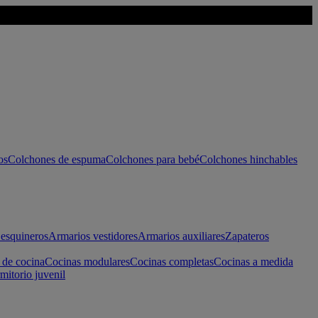
os
Colchones de espuma
Colchones para bebé
Colchones hinchables
esquineros
Armarios vestidores
Armarios auxiliares
Zapateros
 de cocina
Cocinas modulares
Cocinas completas
Cocinas a medida
mitorio juvenil