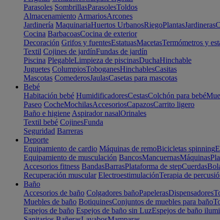
Parasoles
Sombrillas
Parasoles
Toldos
Almacenamiento
Armarios
Arcones
Jardinería
Maquinaria
Huertos Urbanos
Riego
Plantas
Jardineras
C
Cocina
Barbacoas
Cocina de exterior
Decoración
Grifos y fuentes
Estatuas
Macetas
Termómetros y est
Textil
Cojines de jardín
Fundas de jardín
Piscina
Plegable
Limpieza de piscinas
Ducha
Hinchable
Juguetes
Columpios
Toboganes
Hinchables
Casitas
Mascotas
Comederos
Jaulas
Casetas para mascotas
Bebé
Habitación bebé
Humidificadores
Cestas
Colchón para bebé
Mueb
Paseo
Coche
Mochilas
Accesorios
Capazos
Carrito ligero
Baño e higiene
Aspirador nasal
Orinales
Textil bebé
Cojines
Funda
Seguridad
Barreras
Deporte
Equipamiento de cardio
Máquinas de remo
Bicicletas spinning
E
Equipamiento de musculación
Bancos
Mancuernas
Máquinas
Pla
Accesorios fitness
Bandas
Barras
Plataforma de step
Cuerdas
Bola
Recuperación muscular
Electroestimulación
Terapia de percusi
Baño
Accesorios de baño
Colgadores baño
Papeleras
Dispensadores
To
Muebles de baño
Botiquines
Conjuntos de muebles para baño
To
Espejos de baño
Espejos de baño sin Luz
Espejos de baño ilum
Sanitarios
Bañeras
Lavabos
Mamparas