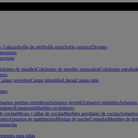
s 3 plazas
Sofás de piel
Sofás relax
Sofás exterior
Divanes
apersonas
macenaje
chones de muelles
Colchones de muelles ensacados
Colchones enrollad
eres
Camas juveniles
Camas infantiles
Literas
Camas nido
ones
marios puertas correderas
Armarios juvenil
Armarios infantiles
Armarios 
radores
Estanterias
Muebles recibidores
e cocina
Mesas y sillas de cocina
Muebles auxiliares de cocina
Armarios
onio
Armarios de matrimonio
Mesitas de noche
Comodas
Muebles de dor
tanterías
entos para sillas