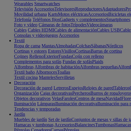
Wearables
Smartwatches
Televisión
Accesorios
Televisores
Reproductores
Adaptadores
Pr
Movilidad urbana
Karts
Motos eléctricas
Accesorios
Bicicletas el
Telefonía
Teléfonos fijos
Gadgets y complementos
Smartphones
Foto y vídeo
Cámaras de fotos
Trípodes
Videocámaras
Cables
Cables HDMI
Cables de alimentación
Cables USB
Cable
Consolas y videojuegos
Accesorios
Textil
Ropa de cama
Mantas
Almohadas
Colchas
Sábanas
Nórdicos
Cortinas y estores
Estores
Visillos
Cortinas
Barras de cortina
Cojines
Relleno
Exterior
Fundas
Cojín con relleno
Complementos para sofás
Fundas de sofás
Plaids
Alfombras
Alfombras de habitación
Alfombras pequeñas
Alfomb
Textil baño
Albornoces
Toallas
Textil cocina
Manteles
Servilletas
Decoración
Decoración de pared
Letreros
Espejos
Relojes de pared
Tableros
Organización
Cajas decorativas
Percheros
Burros de ropa
Joyero
Objetos decorativos
Velas
Faroles
Centros de mesa
Navidad
Flore
Iluminación
Lámparas
Iluminación decorativa
Iluminación para 
Tendencias y temporadas
Jardín
Muebles de jardín
Set de jardín
Conjuntos de mesas y sillas de j
Hamacas y tumbonas
Accesorios
Balancines
Tumbonas
Hamaca
Pérgolas
Cenadores
Carpas
Pérgolas