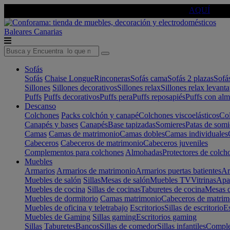
🔵Cambia tu electro con
-10% EXTRA
de descuento ☑️
AQUÍ
Baleares
Canarias
Sofás
Sofás
Chaise Longue
Rinconeras
Sofás cama
Sofás 2 plazas
Sofá
Sillones
Sillones decorativos
Sillones relax
Sillones relax levant
Puffs
Puffs decorativos
Puffs pera
Puffs reposapiés
Puffs con al
Descanso
Colchones
Packs colchón y canapé
Colchones viscoelásticos
Col
Canapés y bases
Canapés
Base tapizadas
Somieres
Patas de somi
Camas
Camas de matrimonio
Camas dobles
Camas individuales
Cabeceros
Cabeceros de matrimonio
Cabeceros juveniles
Complementos para colchones
Almohadas
Protectores de colch
Muebles
Armarios
Armarios de matrimonio
Armarios puertas batientes
Ar
Muebles de salón
Sillas
Mesas de salón
Muebles TV
Vitrinas
Apa
Muebles de cocina
Sillas de cocinas
Taburetes de cocina
Mesas d
Muebles de dormitorio
Camas matrimonio
Cabeceros de matrim
Muebles de oficina y teletrabajo
Escritorios
Sillas de escritorio
Es
Muebles de Gaming
Sillas gaming
Escritorios gaming
Sillas
Taburetes
Bancos
Sillas de comedor
Sillas infantiles
Complem