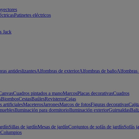
oyectores
éctricas
Patinetes eléctricos
s Jack
ras antideslizantes
Alfombras de exterior
Alfombras de baño
Alfombras 
Canvas
Cuadros pintados a mano
Marcos
Placas decorativas
Cuadros
s
Biombos
Cestas
Baúles
Revisteros
Cajas
s artificiales
Maceteros
Jarrones
Marcos de fotos
Figuras decorativas
Cajit
muebles
Iluminación para dormitorio
Iluminación exterior
Guirnaldas
Bali
ardín
Sillas de jardín
Mesas de jardín
Conjuntos de sofás de jardín
Sofás j
s
Columpios