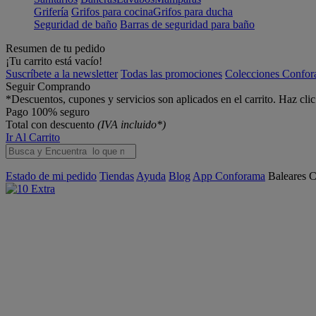
Grifería
Grifos para cocina
Grifos para ducha
Seguridad de baño
Barras de seguridad para baño
Resumen de tu pedido
¡Tu carrito está vacío!
Suscríbete a la newsletter
Todas las promociones
Colecciones Confo
Seguir Comprando
*Descuentos, cupones y servicios son aplicados en el carrito. Haz cli
Pago 100% seguro
Total con descuento
(IVA incluido*)
Ir Al Carrito
Estado de mi pedido
Tiendas
Ayuda
Blog
App Conforama
Baleares
C