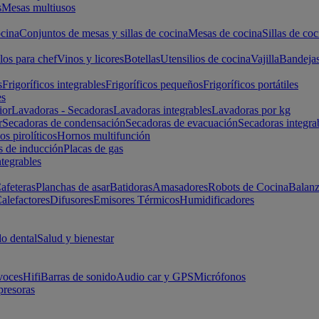
s
Mesas multiusos
cina
Conjuntos de mesas y sillas de cocina
Mesas de cocina
Sillas de coc
los para chef
Vinos y licores
Botellas
Utensilios de cocina
Vajilla
Bandeja
s
Frigoríficos integrables
Frigoríficos pequeños
Frigoríficos portátiles
es
ior
Lavadoras - Secadoras
Lavadoras integrables
Lavadoras por kg
r
Secadoras de condensación
Secadoras de evacuación
Secadoras integra
s pirolíticos
Hornos multifunción
s de inducción
Placas de gas
ntegrables
afeteras
Planchas de asar
Batidoras
Amasadores
Robots de Cocina
Balanz
alefactores
Difusores
Emisores Térmicos
Humidificadores
o dental
Salud y bienestar
voces
Hifi
Barras de sonido
Audio car y GPS
Micrófonos
presoras