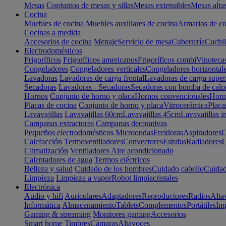
Mesas
Conjuntos de mesas y sillas
Mesas extensibles
Mesas alta
Cocina
Muebles de cocina
Muebles auxiliares de cocina
Armarios de co
Cocinas a medida
Accesorios de cocina
Menaje
Servicio de mesa
Cubertería
Cuchil
Electrodomésticos
Frigoríficos
Frigoríficos americanos
Frigoríficos combi
Vinoteca
Congeladores
Congeladores verticales
Congeladores horizontal
Lavadoras
Lavadoras de carga frontal
Lavadoras de carga super
Secadoras
Lavadoras - Secadoras
Secadoras con bomba de calo
Hornos
Conjunto de horno y placa
Hornos convencionales
Horno
Placas de cocina
Conjunto de horno y placa
Vitrocerámica
Placa
Lavavajillas
Lavavajillas 60cm
Lavavajillas 45cm
Lavavajillas i
Campanas extractoras
Campanas decorativas
Pequeños electrodomésticos
Microondas
Freidoras
Aspiradores
C
Calefacción
Termoventiladores
Convectores
Estufas
Radiadores
C
Climatización
Ventiladores
Aire acondicionado
Calentadores de agua
Termos eléctricos
Belleza y salud
Cuidado de los hombres
Cuidado cabello
Cuidad
Limpieza
Limpieza a vapor
Robot limpiacristales
Electrónica
Audio y hifi
Auriculares
Adaptadores
Reproductores
Radios
Alta
Informática
Almacenamiento
Tablets
Complementos
Portátiles
Im
Gaming & streaming
Monitores gaming
Accesorios
Smart home
Timbres
Cámaras
Altavoces