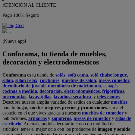
ATENCIÓN AL CLIENTE
Pago 100% Seguro
¡Nueva app!
Conforama, tu tienda de muebles,
decoración y electrodomésticos
Conforama
es tu tienda de
sofás
,
sofá cama
,
sofá chaise longue
,
sillón
,
sillón relax
,
colchones
,
muebles de salón
,
mesas comedor
,
dormitorio de juvenil
,
dormitorio de matrimonio
,
canapés
,
cocinas a medida
,
decoración
,
electrodomésticos
,
frigoríficos
,
microondas
,
lavavajillas
,
lavadora secadora
, y
televisiones
.
Descubre nuestra amplia variedad de estilos en cualquier
muebles
para tu hogar,
con los mejores precios y promociones
. Crea el
espacio en el que vives gracias a nuestros
muebles de comedor
y
habitaciones,
armarios
y
zapateros
,
mesas de comedor
y
sillas de
escritorio
. Además, podrás decorar tu casa con multitud de
artículos, tener el mejor ocio con los productos de
imagen y sonido
y aprovechar tu
jardín
en las épocas de buen tiempo. Conforama