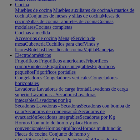
Cocina
Muebles de cocina
Muebles auxiliares de cocina
Armarios de
cocina
Conjuntos de mesas y sillas de cocina
Mesas de
cocina
Sillas de cocina
Taburetes de cocina
Cocinas
modulares
Cocinas completas
Cocinas a medida
Accesorios de cocina
Menaje
Servicio de
mesa
Cubertería
Cuchillos para chef
Vinos y
licores
Botellas
Utensilios de cocina
Vajilla
Bandejas
Electrodomésticos
Frigoríficos
Frigoríficos americanos
Frigoríficos
combi
Vinotecas
Frigoríficos integrables
Frigoríficos
pequeños
Frigoríficos portátiles
Congeladores
Congeladores verticales
Congeladores
horizontales
Lavadoras
Lavadoras de carga frontal
Lavadoras de carga
superior
Lavadoras - Secadoras
Lavadoras
integrables
Lavadoras por kg
Secadoras
Lavadoras - Secadoras
Secadoras con bomba de
calor
Secadoras de condensación
Secadoras de
evacuación
Secadoras integrables
Secadoras por Kg
Hornos
Conjunto de horno y placa
Hornos
convencionales
Hornos pirolíticos
Hornos multifunción
Placas de cocina
Conjunto de horno y
placa
Vitrocerámica
Placas de inducción
Placas de gas