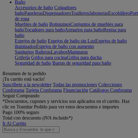
Baño
Accesorios de baño
Colgadores
baño
Papeleras
Dispensadores
Toalleros
Jaboneras
Escobillero
Port
de ropa
Muebles de baño
Botiquines
Conjuntos de muebles para
baño
Tocadores para baño
Armarios para baño
Repisa para
baño
Espejos de baño
Espejos de baño sin Luz
Espejos de baño
iluminados
Espejos de baño con aumento
Sanitarios
Bañeras
Lavabos
Mamparas
Grifería
Grifos para cocina
Grifos para ducha
Seguridad de baño
Barras de seguridad para baño
Resumen de tu pedido
¡Tu carrito está vacío!
Suscríbete a la newsletter
Todas las promociones
Colecciones
Conforama
Tarjeta Conforama
Financiación
Catálogos Conforama
Seguir Comprando
*Descuentos, cupones y servicios son aplicados en el carrito. Haz
clic en Tramitar Pedido para ver estos descuentos e importes
Pago 100% seguro
Total con descuento
(IVA incluido*)
Ir Al Carrito