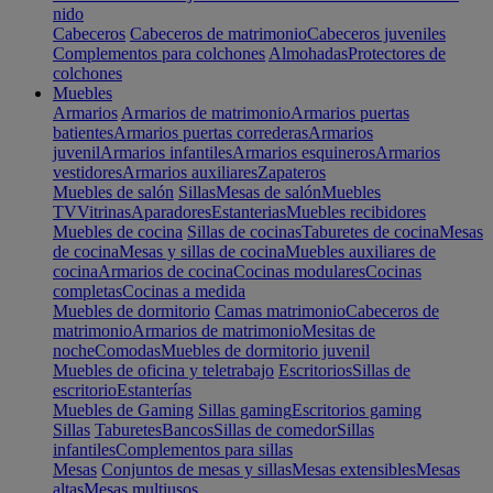
nido
Cabeceros
Cabeceros de matrimonio
Cabeceros juveniles
Complementos para colchones
Almohadas
Protectores de
colchones
Muebles
Armarios
Armarios de matrimonio
Armarios puertas
batientes
Armarios puertas correderas
Armarios
juvenil
Armarios infantiles
Armarios esquineros
Armarios
vestidores
Armarios auxiliares
Zapateros
Muebles de salón
Sillas
Mesas de salón
Muebles
TV
Vitrinas
Aparadores
Estanterias
Muebles recibidores
Muebles de cocina
Sillas de cocinas
Taburetes de cocina
Mesas
de cocina
Mesas y sillas de cocina
Muebles auxiliares de
cocina
Armarios de cocina
Cocinas modulares
Cocinas
completas
Cocinas a medida
Muebles de dormitorio
Camas matrimonio
Cabeceros de
matrimonio
Armarios de matrimonio
Mesitas de
noche
Comodas
Muebles de dormitorio juvenil
Muebles de oficina y teletrabajo
Escritorios
Sillas de
escritorio
Estanterías
Muebles de Gaming
Sillas gaming
Escritorios gaming
Sillas
Taburetes
Bancos
Sillas de comedor
Sillas
infantiles
Complementos para sillas
Mesas
Conjuntos de mesas y sillas
Mesas extensibles
Mesas
altas
Mesas multiusos