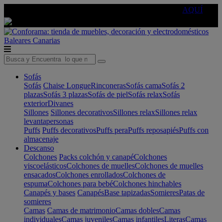
🔵Cambia tu electro con
-10% EXTRA
de descuento ☑️
AQUÍ
Baleares
Canarias
Sofás
Sofás
Chaise Longue
Rinconeras
Sofás cama
Sofás 2
plazas
Sofás 3 plazas
Sofás de piel
Sofás relax
Sofás
exterior
Divanes
Sillones
Sillones decorativos
Sillones relax
Sillones relax
levantapersonas
Puffs
Puffs decorativos
Puffs pera
Puffs reposapiés
Puffs con
almacenaje
Descanso
Colchones
Packs colchón y canapé
Colchones
viscoelásticos
Colchones de muelles
Colchones de muelles
ensacados
Colchones enrollados
Colchones de
espuma
Colchones para bebé
Colchones hinchables
Canapés y bases
Canapés
Base tapizadas
Somieres
Patas de
somieres
Camas
Camas de matrimonio
Camas dobles
Camas
individuales
Camas juveniles
Camas infantiles
Literas
Camas