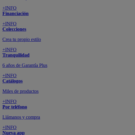
+INFO
Financiación
+INFO
Colecciones
Crea tu propio estilo
+INFO
Tranquilidad
6 años de Garantía Plus
+INFO
Catálogos
Miles de productos
+INFO
Por teléfono
Llámanos y compra
+INFO
Nueva app