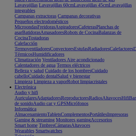
Lavavajillas
Lavavajillas 60cm
Lavavajillas 45cm
Lavavajillas
integrables
Campanas extractoras
Campanas decorativas
Pequeños electrodomésticos
Microondas
Freidoras
Aspiradores
Cafeteras
Planchas de
asar
Batidoras
Amasadores
Robots de Cocina
Balanzas de
Cocina
Tostadoras
Calefacción
Termoventiladores
Convectores
Estufas
Radiadores
Calefactores
D
Térmicos
Humidificadores
Climatización
Ventiladores
Aire acondicionado
Calentadores de agua
Termos eléctricos
Belleza y salud
Cuidado de los hombres
Cuidado
cabello
Cuidado dental
Salud y bienestar
Limpieza
Limpieza a vapor
Robot limpiacristales
Electrónica
Audio y hifi
Auriculares
Adaptadores
Reproductores
Radios
Altavoces
Hifi
Bar
de sonido
Audio car y GPS
Micrófonos
Informática
Almacenamiento
Tablets
Complementos
Portátiles
Impresoras
Gaming & streaming
Monitores gaming
Accesorios
Smart home
Timbres
Cámaras
Altavoces
Wearables
Smartwatches