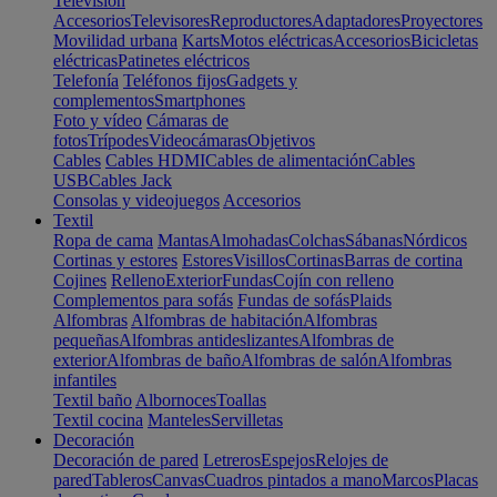
Televisión
Accesorios
Televisores
Reproductores
Adaptadores
Proyectores
Movilidad urbana
Karts
Motos eléctricas
Accesorios
Bicicletas
eléctricas
Patinetes eléctricos
Telefonía
Teléfonos fijos
Gadgets y
complementos
Smartphones
Foto y vídeo
Cámaras de
fotos
Trípodes
Videocámaras
Objetivos
Cables
Cables HDMI
Cables de alimentación
Cables
USB
Cables Jack
Consolas y videojuegos
Accesorios
Textil
Ropa de cama
Mantas
Almohadas
Colchas
Sábanas
Nórdicos
Cortinas y estores
Estores
Visillos
Cortinas
Barras de cortina
Cojines
Relleno
Exterior
Fundas
Cojín con relleno
Complementos para sofás
Fundas de sofás
Plaids
Alfombras
Alfombras de habitación
Alfombras
pequeñas
Alfombras antideslizantes
Alfombras de
exterior
Alfombras de baño
Alfombras de salón
Alfombras
infantiles
Textil baño
Albornoces
Toallas
Textil cocina
Manteles
Servilletas
Decoración
Decoración de pared
Letreros
Espejos
Relojes de
pared
Tableros
Canvas
Cuadros pintados a mano
Marcos
Placas