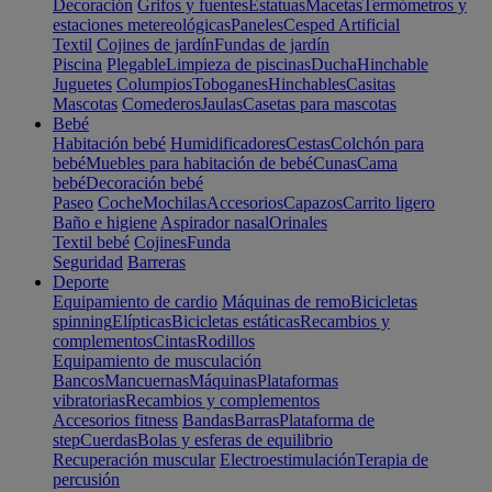
Decoración
Grifos y fuentes
Estatuas
Macetas
Termómetros y
estaciones metereológicas
Paneles
Cesped Artificial
Textil
Cojines de jardín
Fundas de jardín
Piscina
Plegable
Limpieza de piscinas
Ducha
Hinchable
Juguetes
Columpios
Toboganes
Hinchables
Casitas
Mascotas
Comederos
Jaulas
Casetas para mascotas
Bebé
Habitación bebé
Humidificadores
Cestas
Colchón para
bebé
Muebles para habitación de bebé
Cunas
Cama
bebé
Decoración bebé
Paseo
Coche
Mochilas
Accesorios
Capazos
Carrito ligero
Baño e higiene
Aspirador nasal
Orinales
Textil bebé
Cojines
Funda
Seguridad
Barreras
Deporte
Equipamiento de cardio
Máquinas de remo
Bicicletas
spinning
Elípticas
Bicicletas estáticas
Recambios y
complementos
Cintas
Rodillos
Equipamiento de musculación
Bancos
Mancuernas
Máquinas
Plataformas
vibratorias
Recambios y complementos
Accesorios fitness
Bandas
Barras
Plataforma de
step
Cuerdas
Bolas y esferas de equilibrio
Recuperación muscular
Electroestimulación
Terapia de
percusión