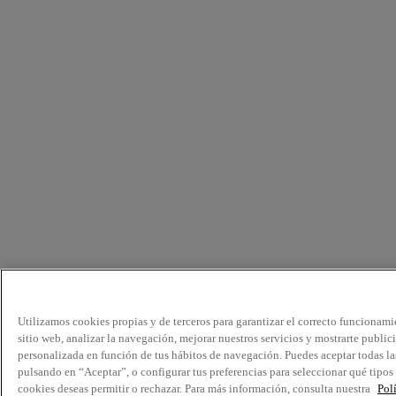
Utilizamos cookies propias y de terceros para garantizar el correcto funcionami
sitio web, analizar la navegación, mejorar nuestros servicios y mostrarte public
personalizada en función de tus hábitos de navegación. Puedes aceptar todas la
pulsando en “Aceptar”, o configurar tus preferencias para seleccionar qué tipos
cookies deseas permitir o rechazar. Para más información, consulta nuestra
Pol