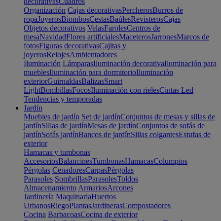
decorativas
Cuadros
Organización
Cajas decorativas
Percheros
Burros de
ropa
Joyeros
Biombos
Cestas
Baúles
Revisteros
Cajas
Objetos decorativos
Velas
Faroles
Centros de
mesa
Navidad
Flores artificiales
Maceteros
Jarrones
Marcos de
fotos
Figuras decorativas
Cajitas y
joyeros
Relojes
Ambientadores
Iluminación
Lámparas
Iluminación decorativa
Iluminación para
muebles
Iluminación para dormitorio
Iluminación
exterior
Guirnaldas
Balizas
Smart
Light
Bombillas
Focos
Iluminación con rieles
Cintas Led
Tendencias y temporadas
Jardín
Muebles de jardín
Set de jardín
Conjuntos de mesas y sillas de
jardín
Sillas de jardín
Mesas de jardín
Conjuntos de sofás de
jardín
Sofás jardín
Bancos de jardín
Sillas colgantes
Estufas de
exterior
Hamacas y tumbonas
Accesorios
Balancines
Tumbonas
Hamacas
Columpios
Pérgolas
Cenadores
Carpas
Pérgolas
Parasoles
Sombrillas
Parasoles
Toldos
Almacenamiento
Armarios
Arcones
Jardinería
Maquinaria
Huertos
Urbanos
Riego
Plantas
Jardineras
Compostadores
Cocina
Barbacoas
Cocina de exterior