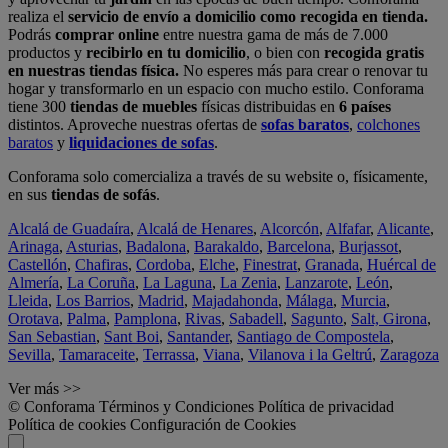
realiza el
servicio de envío a domicilio como recogida en tienda.
Podrás
comprar online
entre nuestra gama de más de 7.000
productos y
recibirlo en tu domicilio
, o bien con
recogida gratis
en nuestras tiendas física.
No esperes más para crear o renovar tu
hogar y transformarlo en un espacio con mucho estilo. Conforama
tiene 300
tiendas de muebles
físicas distribuidas en
6 países
distintos. Aproveche nuestras ofertas de
sofas baratos
,
colchones
baratos
y
liquidaciones de sofas
.
Conforama solo comercializa a través de su website o, físicamente,
en sus
tiendas de sofás
.
Alcalá de Guadaíra
,
Alcalá de Henares
,
Alcorcón
,
Alfafar
,
Alicante
,
Arinaga
,
Asturias
,
Badalona
,
Barakaldo
,
Barcelona
,
Burjassot
,
Castellón
,
Chafiras
,
Cordoba
,
Elche
,
Finestrat
,
Granada
,
Huércal de
Almería
,
La Coruña
,
La Laguna
,
La Zenia
,
Lanzarote
,
León
,
Lleida
,
Los Barrios
,
Madrid
,
Majadahonda
,
Málaga
,
Murcia
,
Orotava
,
Palma
,
Pamplona
,
Rivas
,
Sabadell
,
Sagunto
,
Salt, Girona
,
San Sebastian
,
Sant Boi
,
Santander
,
Santiago de Compostela
,
Sevilla
,
Tamaraceite
,
Terrassa
,
Viana
,
Vilanova i la Geltrú
,
Zaragoza
Ver más >>
© Conforama
Términos y Condiciones
Política de privacidad
Política de cookies
Configuración de Cookies