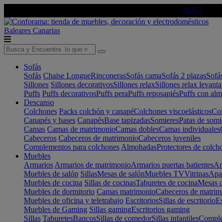
🔵Cambia tu electro con
-10% EXTRA
de descuento ☑️
AQUÍ
Baleares
Canarias
Sofás
Sofás
Chaise Longue
Rinconeras
Sofás cama
Sofás 2 plazas
Sofá
Sillones
Sillones decorativos
Sillones relax
Sillones relax levant
Puffs
Puffs decorativos
Puffs pera
Puffs reposapiés
Puffs con al
Descanso
Colchones
Packs colchón y canapé
Colchones viscoelásticos
Col
Canapés y bases
Canapés
Base tapizadas
Somieres
Patas de somi
Camas
Camas de matrimonio
Camas dobles
Camas individuales
Cabeceros
Cabeceros de matrimonio
Cabeceros juveniles
Complementos para colchones
Almohadas
Protectores de colch
Muebles
Armarios
Armarios de matrimonio
Armarios puertas batientes
Ar
Muebles de salón
Sillas
Mesas de salón
Muebles TV
Vitrinas
Apa
Muebles de cocina
Sillas de cocinas
Taburetes de cocina
Mesas d
Muebles de dormitorio
Camas matrimonio
Cabeceros de matrim
Muebles de oficina y teletrabajo
Escritorios
Sillas de escritorio
Es
Muebles de Gaming
Sillas gaming
Escritorios gaming
Sillas
Taburetes
Bancos
Sillas de comedor
Sillas infantiles
Complem