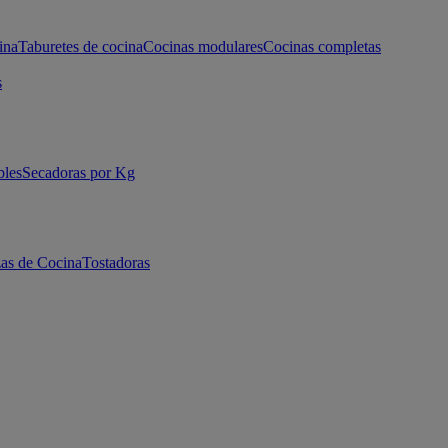
ina
Taburetes de cocina
Cocinas modulares
Cocinas completas
s
bles
Secadoras por Kg
as de Cocina
Tostadoras