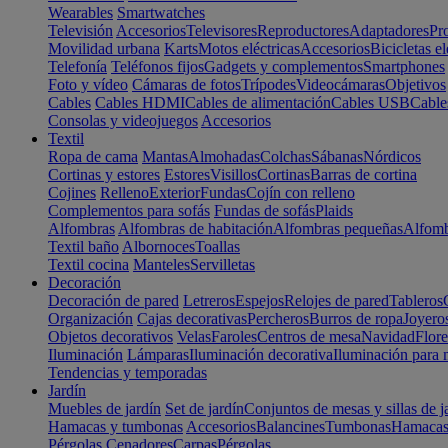
Wearables
Smartwatches
Televisión
Accesorios
Televisores
Reproductores
Adaptadores
Pr
Movilidad urbana
Karts
Motos eléctricas
Accesorios
Bicicletas el
Telefonía
Teléfonos fijos
Gadgets y complementos
Smartphones
Foto y vídeo
Cámaras de fotos
Trípodes
Videocámaras
Objetivos
Cables
Cables HDMI
Cables de alimentación
Cables USB
Cable
Consolas y videojuegos
Accesorios
Textil
Ropa de cama
Mantas
Almohadas
Colchas
Sábanas
Nórdicos
Cortinas y estores
Estores
Visillos
Cortinas
Barras de cortina
Cojines
Relleno
Exterior
Fundas
Cojín con relleno
Complementos para sofás
Fundas de sofás
Plaids
Alfombras
Alfombras de habitación
Alfombras pequeñas
Alfomb
Textil baño
Albornoces
Toallas
Textil cocina
Manteles
Servilletas
Decoración
Decoración de pared
Letreros
Espejos
Relojes de pared
Tableros
Organización
Cajas decorativas
Percheros
Burros de ropa
Joyero
Objetos decorativos
Velas
Faroles
Centros de mesa
Navidad
Flore
Iluminación
Lámparas
Iluminación decorativa
Iluminación para 
Tendencias y temporadas
Jardín
Muebles de jardín
Set de jardín
Conjuntos de mesas y sillas de j
Hamacas y tumbonas
Accesorios
Balancines
Tumbonas
Hamaca
Pérgolas
Cenadores
Carpas
Pérgolas