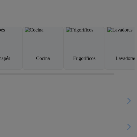
napés
Cocina
Frigoríficos
Lavadoras