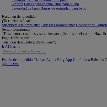
Grifería
Grifos para cocina
Grifos para ducha
Seguridad de baño
Barras de seguridad para baño
Resumen de tu pedido
¡Tu carrito está vacío!
Suscríbete a la newsletter
Todas las promociones
Colecciones Confo
Seguir Comprando
*Descuentos, cupones y servicios son aplicados en el carrito. Haz cli
Pago 100% seguro
Total con descuento
(IVA incluido*)
Ir Al Carrito
Estado de mi pedido
Tiendas
Ayuda
Blog
App Conforama
Baleares
C