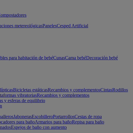
ompostadores
aciones metereológicas
Paneles
Cesped Artificial
les para habitación de bebé
Cunas
Cama bebé
Decoración bebé
lípticas
Bicicletas estáticas
Recambios y complementos
Cintas
Rodillos
taformas vibratorias
Recambios y complementos
s y esferas de equilibrio
ón
alleros
Jaboneras
Escobillero
Portarrollos
Cestas de ropa
cadores para baño
Armarios para baño
Repisa para baño
inados
Espejos de baño con aumento