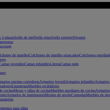
s 3 plazas
Sofás de piel
Sofás relax
Sofás exterior
Divanes
apersonas
macenaje
chones de muelles
Colchones de muelles ensacados
Colchones enrollad
eres
Camas juveniles
Camas infantiles
Literas
Camas nido
ones
marios puertas correderas
Armarios juvenil
Armarios infantiles
Armarios 
radores
Estanterias
Muebles recibidores
e cocina
Mesas y sillas de cocina
Muebles auxiliares de cocina
Armarios
onio
Armarios de matrimonio
Mesitas de noche
Comodas
Muebles de dor
tanterías
entos para sillas