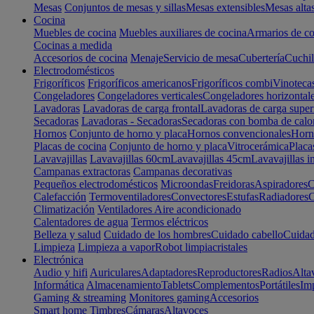
Mesas
Conjuntos de mesas y sillas
Mesas extensibles
Mesas alta
Cocina
Muebles de cocina
Muebles auxiliares de cocina
Armarios de co
Cocinas a medida
Accesorios de cocina
Menaje
Servicio de mesa
Cubertería
Cuchil
Electrodomésticos
Frigoríficos
Frigoríficos americanos
Frigoríficos combi
Vinoteca
Congeladores
Congeladores verticales
Congeladores horizontal
Lavadoras
Lavadoras de carga frontal
Lavadoras de carga super
Secadoras
Lavadoras - Secadoras
Secadoras con bomba de calo
Hornos
Conjunto de horno y placa
Hornos convencionales
Horno
Placas de cocina
Conjunto de horno y placa
Vitrocerámica
Placa
Lavavajillas
Lavavajillas 60cm
Lavavajillas 45cm
Lavavajillas i
Campanas extractoras
Campanas decorativas
Pequeños electrodomésticos
Microondas
Freidoras
Aspiradores
C
Calefacción
Termoventiladores
Convectores
Estufas
Radiadores
C
Climatización
Ventiladores
Aire acondicionado
Calentadores de agua
Termos eléctricos
Belleza y salud
Cuidado de los hombres
Cuidado cabello
Cuidad
Limpieza
Limpieza a vapor
Robot limpiacristales
Electrónica
Audio y hifi
Auriculares
Adaptadores
Reproductores
Radios
Alta
Informática
Almacenamiento
Tablets
Complementos
Portátiles
Im
Gaming & streaming
Monitores gaming
Accesorios
Smart home
Timbres
Cámaras
Altavoces