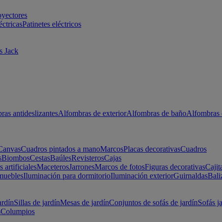
oyectores
éctricas
Patinetes eléctricos
s Jack
ras antideslizantes
Alfombras de exterior
Alfombras de baño
Alfombras 
Canvas
Cuadros pintados a mano
Marcos
Placas decorativas
Cuadros
s
Biombos
Cestas
Baúles
Revisteros
Cajas
s artificiales
Maceteros
Jarrones
Marcos de fotos
Figuras decorativas
Cajit
muebles
Iluminación para dormitorio
Iluminación exterior
Guirnaldas
Bali
ardín
Sillas de jardín
Mesas de jardín
Conjuntos de sofás de jardín
Sofás j
s
Columpios