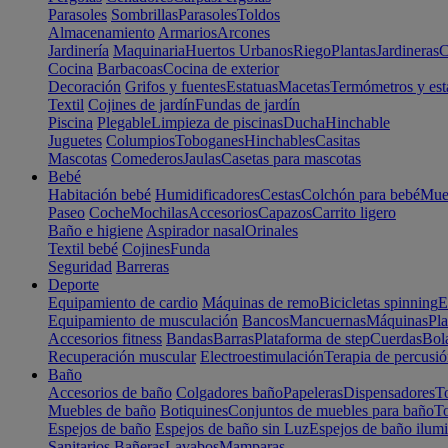
Parasoles
Sombrillas
Parasoles
Toldos
Almacenamiento
Armarios
Arcones
Jardinería
Maquinaria
Huertos Urbanos
Riego
Plantas
Jardineras
C
Cocina
Barbacoas
Cocina de exterior
Decoración
Grifos y fuentes
Estatuas
Macetas
Termómetros y est
Textil
Cojines de jardín
Fundas de jardín
Piscina
Plegable
Limpieza de piscinas
Ducha
Hinchable
Juguetes
Columpios
Toboganes
Hinchables
Casitas
Mascotas
Comederos
Jaulas
Casetas para mascotas
Bebé
Habitación bebé
Humidificadores
Cestas
Colchón para bebé
Mueb
Paseo
Coche
Mochilas
Accesorios
Capazos
Carrito ligero
Baño e higiene
Aspirador nasal
Orinales
Textil bebé
Cojines
Funda
Seguridad
Barreras
Deporte
Equipamiento de cardio
Máquinas de remo
Bicicletas spinning
E
Equipamiento de musculación
Bancos
Mancuernas
Máquinas
Pla
Accesorios fitness
Bandas
Barras
Plataforma de step
Cuerdas
Bola
Recuperación muscular
Electroestimulación
Terapia de percusi
Baño
Accesorios de baño
Colgadores baño
Papeleras
Dispensadores
To
Muebles de baño
Botiquines
Conjuntos de muebles para baño
To
Espejos de baño
Espejos de baño sin Luz
Espejos de baño ilum
Sanitarios
Bañeras
Lavabos
Mamparas