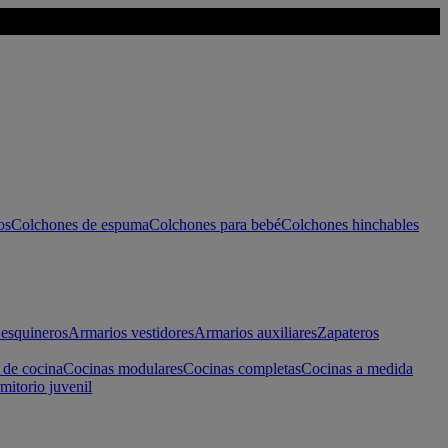
os
Colchones de espuma
Colchones para bebé
Colchones hinchables
esquineros
Armarios vestidores
Armarios auxiliares
Zapateros
 de cocina
Cocinas modulares
Cocinas completas
Cocinas a medida
mitorio juvenil