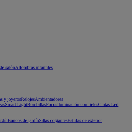
de salón
Alfombras infantiles
as y joyeros
Relojes
Ambientadores
zas
Smart Light
Bombillas
Focos
Iluminación con rieles
Cintas Led
ardín
Bancos de jardín
Sillas colgantes
Estufas de exterior