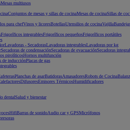
s
Mesas multiusos
cina
Conjuntos de mesas y sillas de cocina
Mesas de cocina
Sillas de coc
los para chef
Vinos y licores
Botellas
Utensilios de cocina
Vajilla
Bandeja
s
Frigoríficos integrables
Frigoríficos pequeños
Frigoríficos portátiles
es
ior
Lavadoras - Secadoras
Lavadoras integrables
Lavadoras por kg
r
Secadoras de condensación
Secadoras de evacuación
Secadoras integra
s pirolíticos
Hornos multifunción
s de inducción
Placas de gas
ntegrables
afeteras
Planchas de asar
Batidoras
Amasadores
Robots de Cocina
Balanz
alefactores
Difusores
Emisores Térmicos
Humidificadores
o dental
Salud y bienestar
voces
Hifi
Barras de sonido
Audio car y GPS
Micrófonos
presoras