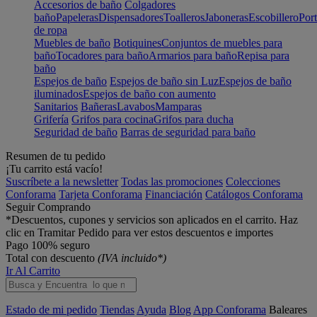
Accesorios de baño
Colgadores
baño
Papeleras
Dispensadores
Toalleros
Jaboneras
Escobillero
Port
de ropa
Muebles de baño
Botiquines
Conjuntos de muebles para
baño
Tocadores para baño
Armarios para baño
Repisa para
baño
Espejos de baño
Espejos de baño sin Luz
Espejos de baño
iluminados
Espejos de baño con aumento
Sanitarios
Bañeras
Lavabos
Mamparas
Grifería
Grifos para cocina
Grifos para ducha
Seguridad de baño
Barras de seguridad para baño
Resumen de tu pedido
¡Tu carrito está vacío!
Suscríbete a la newsletter
Todas las promociones
Colecciones
Conforama
Tarjeta Conforama
Financiación
Catálogos Conforama
Seguir Comprando
*Descuentos, cupones y servicios son aplicados en el carrito. Haz
clic en Tramitar Pedido para ver estos descuentos e importes
Pago 100% seguro
Total con descuento
(IVA incluido*)
Ir Al Carrito
Estado de mi pedido
Tiendas
Ayuda
Blog
App Conforama
Baleares