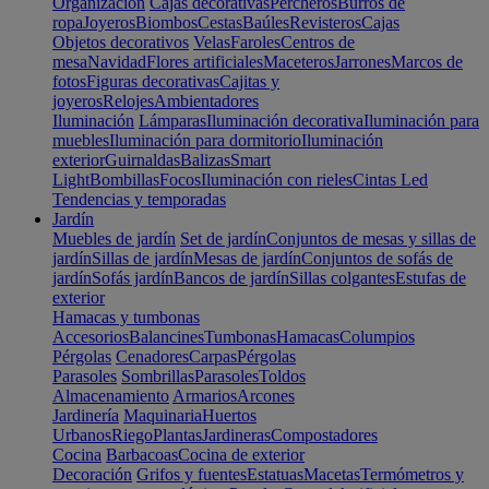
Organización
Cajas decorativas
Percheros
Burros de
ropa
Joyeros
Biombos
Cestas
Baúles
Revisteros
Cajas
Objetos decorativos
Velas
Faroles
Centros de
mesa
Navidad
Flores artificiales
Maceteros
Jarrones
Marcos de
fotos
Figuras decorativas
Cajitas y
joyeros
Relojes
Ambientadores
Iluminación
Lámparas
Iluminación decorativa
Iluminación para
muebles
Iluminación para dormitorio
Iluminación
exterior
Guirnaldas
Balizas
Smart
Light
Bombillas
Focos
Iluminación con rieles
Cintas Led
Tendencias y temporadas
Jardín
Muebles de jardín
Set de jardín
Conjuntos de mesas y sillas de
jardín
Sillas de jardín
Mesas de jardín
Conjuntos de sofás de
jardín
Sofás jardín
Bancos de jardín
Sillas colgantes
Estufas de
exterior
Hamacas y tumbonas
Accesorios
Balancines
Tumbonas
Hamacas
Columpios
Pérgolas
Cenadores
Carpas
Pérgolas
Parasoles
Sombrillas
Parasoles
Toldos
Almacenamiento
Armarios
Arcones
Jardinería
Maquinaria
Huertos
Urbanos
Riego
Plantas
Jardineras
Compostadores
Cocina
Barbacoas
Cocina de exterior
Decoración
Grifos y fuentes
Estatuas
Macetas
Termómetros y