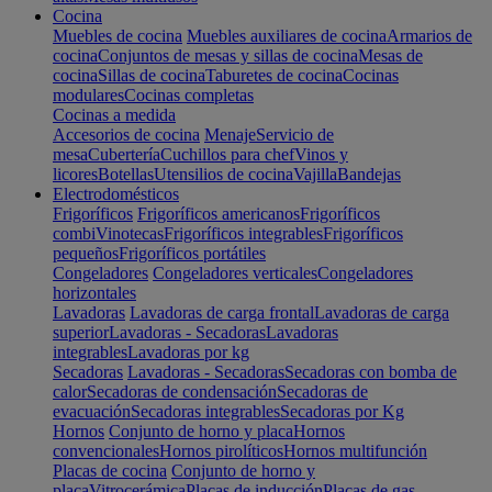
Cocina
Muebles de cocina
Muebles auxiliares de cocina
Armarios de
cocina
Conjuntos de mesas y sillas de cocina
Mesas de
cocina
Sillas de cocina
Taburetes de cocina
Cocinas
modulares
Cocinas completas
Cocinas a medida
Accesorios de cocina
Menaje
Servicio de
mesa
Cubertería
Cuchillos para chef
Vinos y
licores
Botellas
Utensilios de cocina
Vajilla
Bandejas
Electrodomésticos
Frigoríficos
Frigoríficos americanos
Frigoríficos
combi
Vinotecas
Frigoríficos integrables
Frigoríficos
pequeños
Frigoríficos portátiles
Congeladores
Congeladores verticales
Congeladores
horizontales
Lavadoras
Lavadoras de carga frontal
Lavadoras de carga
superior
Lavadoras - Secadoras
Lavadoras
integrables
Lavadoras por kg
Secadoras
Lavadoras - Secadoras
Secadoras con bomba de
calor
Secadoras de condensación
Secadoras de
evacuación
Secadoras integrables
Secadoras por Kg
Hornos
Conjunto de horno y placa
Hornos
convencionales
Hornos pirolíticos
Hornos multifunción
Placas de cocina
Conjunto de horno y
placa
Vitrocerámica
Placas de inducción
Placas de gas