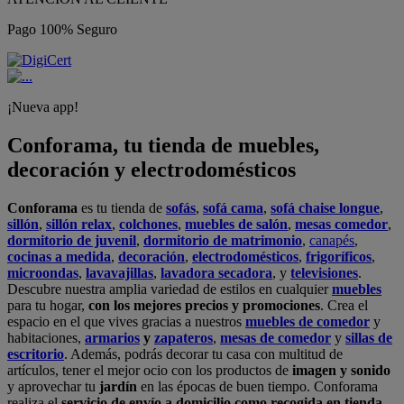
Pago 100% Seguro
¡Nueva app!
Conforama, tu tienda de muebles,
decoración y electrodomésticos
Conforama
es tu tienda de
sofás
,
sofá cama
,
sofá chaise longue
,
sillón
,
sillón relax
,
colchones
,
muebles de salón
,
mesas comedor
,
dormitorio de juvenil
,
dormitorio de matrimonio
,
canapés
,
cocinas a medida
,
decoración
,
electrodomésticos
,
frigoríficos
,
microondas
,
lavavajillas
,
lavadora secadora
, y
televisiones
.
Descubre nuestra amplia variedad de estilos en cualquier
muebles
para tu hogar,
con los mejores precios y promociones
. Crea el
espacio en el que vives gracias a nuestros
muebles de comedor
y
habitaciones,
armarios
y
zapateros
,
mesas de comedor
y
sillas de
escritorio
. Además, podrás decorar tu casa con multitud de
artículos, tener el mejor ocio con los productos de
imagen y sonido
y aprovechar tu
jardín
en las épocas de buen tiempo. Conforama
realiza el
servicio de envío a domicilio como recogida en tienda.