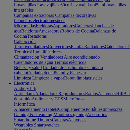
Lavavajillas
Lavavajillas 60cm
Lavavajillas 45cm
Lavavajillas
integrables
Campanas extractoras
Campanas decorativas
Pequeños electrodomésticos
Microondas
Freidoras
Aspiradores
Cafeteras
Planchas de
asar
Batidoras
Amasadores
Robots de Cocina
Balanzas de
Cocina
Tostadoras
Calefacción
Termoventiladores
Convectores
Estufas
Radiadores
Calefactores
D
Térmicos
Humidificadores
Climatización
Ventiladores
Aire acondicionado
Calentadores de agua
Termos eléctricos
Belleza y salud
Cuidado de los hombres
Cuidado
cabello
Cuidado dental
Salud y bienestar
Limpieza
Limpieza a vapor
Robot limpiacristales
Electrónica
Audio y hifi
Auriculares
Adaptadores
Reproductores
Radios
Altavoces
Hifi
Bar
de sonido
Audio car y GPS
Micrófonos
Informática
Almacenamiento
Tablets
Complementos
Portátiles
Impresoras
Gaming & streaming
Monitores gaming
Accesorios
Smart home
Timbres
Cámaras
Altavoces
Wearables
Smartwatches