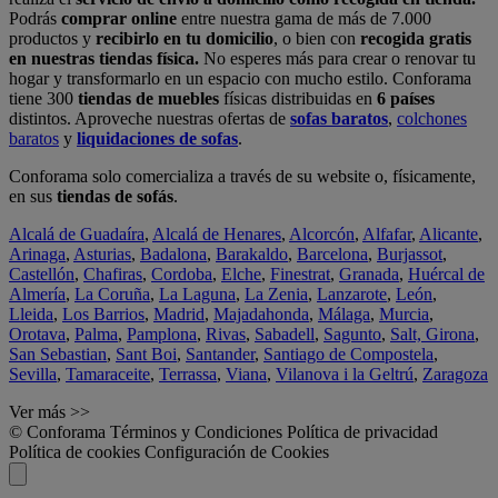
Podrás
comprar online
entre nuestra gama de más de 7.000
productos y
recibirlo en tu domicilio
, o bien con
recogida gratis
en nuestras tiendas física.
No esperes más para crear o renovar tu
hogar y transformarlo en un espacio con mucho estilo. Conforama
tiene 300
tiendas de muebles
físicas distribuidas en
6 países
distintos. Aproveche nuestras ofertas de
sofas baratos
,
colchones
baratos
y
liquidaciones de sofas
.
Conforama solo comercializa a través de su website o, físicamente,
en sus
tiendas de sofás
.
Alcalá de Guadaíra
,
Alcalá de Henares
,
Alcorcón
,
Alfafar
,
Alicante
,
Arinaga
,
Asturias
,
Badalona
,
Barakaldo
,
Barcelona
,
Burjassot
,
Castellón
,
Chafiras
,
Cordoba
,
Elche
,
Finestrat
,
Granada
,
Huércal de
Almería
,
La Coruña
,
La Laguna
,
La Zenia
,
Lanzarote
,
León
,
Lleida
,
Los Barrios
,
Madrid
,
Majadahonda
,
Málaga
,
Murcia
,
Orotava
,
Palma
,
Pamplona
,
Rivas
,
Sabadell
,
Sagunto
,
Salt, Girona
,
San Sebastian
,
Sant Boi
,
Santander
,
Santiago de Compostela
,
Sevilla
,
Tamaraceite
,
Terrassa
,
Viana
,
Vilanova i la Geltrú
,
Zaragoza
Ver más >>
© Conforama
Términos y Condiciones
Política de privacidad
Política de cookies
Configuración de Cookies