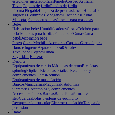
estaciones metereológicas
Paneles
Cesped Artificial
Textil
Cojines de jardín
Fundas de jardín
Piscina
Plegable
Limpieza de piscinas
Ducha
Hinchable
Juguetes
Columpios
Toboganes
Hinchables
Casitas
Mascotas
Comederos
Jaulas
Casetas para mascotas
Bebé
Habitación bebé
Humidificadores
Cestas
Colchón para
bebé
Muebles para habitación de bebé
Cunas
Cama
bebé
Decoración bebé
Paseo
Coche
Mochilas
Accesorios
Capazos
Carrito ligero
Baño e higiene
Aspirador nasal
Orinales
Textil bebé
Cojines
Funda
Seguridad
Barreras
Deporte
Equipamiento de cardio
Máquinas de remo
Bicicletas
spinning
Elípticas
Bicicletas estáticas
Recambios y
complementos
Cintas
Rodillos
Equipamiento de musculación
Bancos
Mancuernas
Máquinas
Plataformas
vibratorias
Recambios y complementos
Accesorios fitness
Bandas
Barras
Plataforma de
step
Cuerdas
Bolas y esferas de equilibrio
Recuperación muscular
Electroestimulación
Terapia de
percusión
Baño