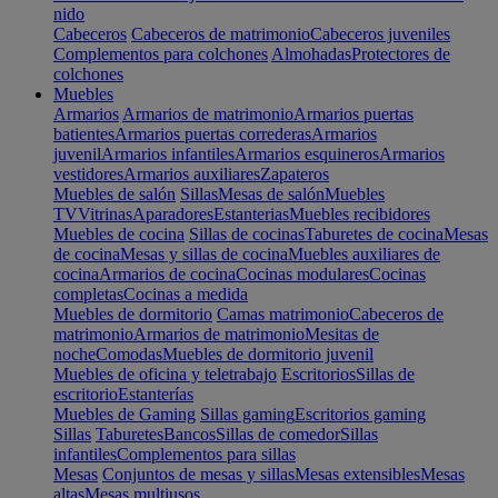
nido
Cabeceros
Cabeceros de matrimonio
Cabeceros juveniles
Complementos para colchones
Almohadas
Protectores de
colchones
Muebles
Armarios
Armarios de matrimonio
Armarios puertas
batientes
Armarios puertas correderas
Armarios
juvenil
Armarios infantiles
Armarios esquineros
Armarios
vestidores
Armarios auxiliares
Zapateros
Muebles de salón
Sillas
Mesas de salón
Muebles
TV
Vitrinas
Aparadores
Estanterias
Muebles recibidores
Muebles de cocina
Sillas de cocinas
Taburetes de cocina
Mesas
de cocina
Mesas y sillas de cocina
Muebles auxiliares de
cocina
Armarios de cocina
Cocinas modulares
Cocinas
completas
Cocinas a medida
Muebles de dormitorio
Camas matrimonio
Cabeceros de
matrimonio
Armarios de matrimonio
Mesitas de
noche
Comodas
Muebles de dormitorio juvenil
Muebles de oficina y teletrabajo
Escritorios
Sillas de
escritorio
Estanterías
Muebles de Gaming
Sillas gaming
Escritorios gaming
Sillas
Taburetes
Bancos
Sillas de comedor
Sillas
infantiles
Complementos para sillas
Mesas
Conjuntos de mesas y sillas
Mesas extensibles
Mesas
altas
Mesas multiusos