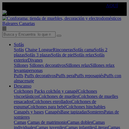
🔵Cambia tu electro con
-10% EXTRA
de descuento ☑️
AQUÍ
Baleares
Canarias
Sofás
Sofás
Chaise Longue
Rinconeras
Sofás cama
Sofás 2
plazas
Sofás 3 plazas
Sofás de piel
Sofás relax
Sofás
exterior
Divanes
Sillones
Sillones decorativos
Sillones relax
Sillones relax
levantapersonas
Puffs
Puffs decorativos
Puffs pera
Puffs reposapiés
Puffs con
almacenaje
Descanso
Colchones
Packs colchón y canapé
Colchones
viscoelásticos
Colchones de muelles
Colchones de muelles
ensacados
Colchones enrollados
Colchones de
espuma
Colchones para bebé
Colchones hinchables
Canapés y bases
Canapés
Base tapizadas
Somieres
Patas de
somieres
Camas
Camas de matrimonio
Camas dobles
Camas
individuales
Camas juveniles
Camas infantiles
Literas
Camas