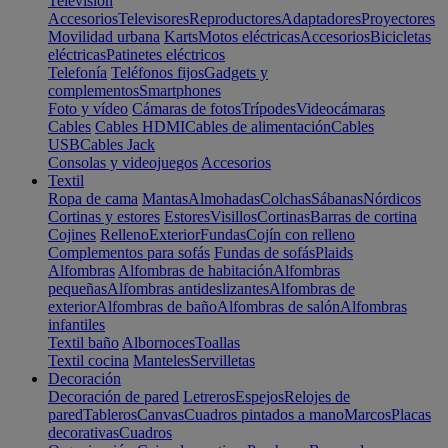
Televisión
Accesorios
Televisores
Reproductores
Adaptadores
Proyectores
Movilidad urbana
Karts
Motos eléctricas
Accesorios
Bicicletas
eléctricas
Patinetes eléctricos
Telefonía
Teléfonos fijos
Gadgets y
complementos
Smartphones
Foto y vídeo
Cámaras de fotos
Trípodes
Videocámaras
Cables
Cables HDMI
Cables de alimentación
Cables
USB
Cables Jack
Consolas y videojuegos
Accesorios
Textil
Ropa de cama
Mantas
Almohadas
Colchas
Sábanas
Nórdicos
Cortinas y estores
Estores
Visillos
Cortinas
Barras de cortina
Cojines
Relleno
Exterior
Fundas
Cojín con relleno
Complementos para sofás
Fundas de sofás
Plaids
Alfombras
Alfombras de habitación
Alfombras
pequeñas
Alfombras antideslizantes
Alfombras de
exterior
Alfombras de baño
Alfombras de salón
Alfombras
infantiles
Textil baño
Albornoces
Toallas
Textil cocina
Manteles
Servilletas
Decoración
Decoración de pared
Letreros
Espejos
Relojes de
pared
Tableros
Canvas
Cuadros pintados a mano
Marcos
Placas
decorativas
Cuadros