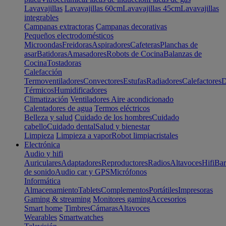
Lavavajillas
Lavavajillas 60cm
Lavavajillas 45cm
Lavavajillas
integrables
Campanas extractoras
Campanas decorativas
Pequeños electrodomésticos
Microondas
Freidoras
Aspiradores
Cafeteras
Planchas de
asar
Batidoras
Amasadores
Robots de Cocina
Balanzas de
Cocina
Tostadoras
Calefacción
Termoventiladores
Convectores
Estufas
Radiadores
Calefactores
D
Térmicos
Humidificadores
Climatización
Ventiladores
Aire acondicionado
Calentadores de agua
Termos eléctricos
Belleza y salud
Cuidado de los hombres
Cuidado
cabello
Cuidado dental
Salud y bienestar
Limpieza
Limpieza a vapor
Robot limpiacristales
Electrónica
Audio y hifi
Auriculares
Adaptadores
Reproductores
Radios
Altavoces
Hifi
Bar
de sonido
Audio car y GPS
Micrófonos
Informática
Almacenamiento
Tablets
Complementos
Portátiles
Impresoras
Gaming & streaming
Monitores gaming
Accesorios
Smart home
Timbres
Cámaras
Altavoces
Wearables
Smartwatches