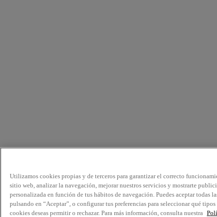
Utilizamos cookies propias y de terceros para garantizar el correcto funcionami
sitio web, analizar la navegación, mejorar nuestros servicios y mostrarte public
personalizada en función de tus hábitos de navegación. Puedes aceptar todas la
pulsando en “Aceptar”, o configurar tus preferencias para seleccionar qué tipos
cookies deseas permitir o rechazar. Para más información, consulta nuestra
Pol