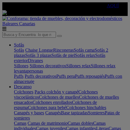
🔵Cambia tu electro con
-10% EXTRA
de descuento ☑️
AQUÍ
Baleares
Canarias
Sofás
Sofás
Chaise Longue
Rinconeras
Sofás cama
Sofás 2
plazas
Sofás 3 plazas
Sofás de piel
Sofás relax
Sofás
exterior
Divanes
Sillones
Sillones decorativos
Sillones relax
Sillones relax
levantapersonas
Puffs
Puffs decorativos
Puffs pera
Puffs reposapiés
Puffs con
almacenaje
Descanso
Colchones
Packs colchón y canapé
Colchones
viscoelásticos
Colchones de muelles
Colchones de muelles
ensacados
Colchones enrollados
Colchones de
espuma
Colchones para bebé
Colchones hinchables
Canapés y bases
Canapés
Base tapizadas
Somieres
Patas de
somieres
Camas
Camas de matrimonio
Camas dobles
Camas
individuales
Camas juveniles
Camas infantiles
Literas
Camas