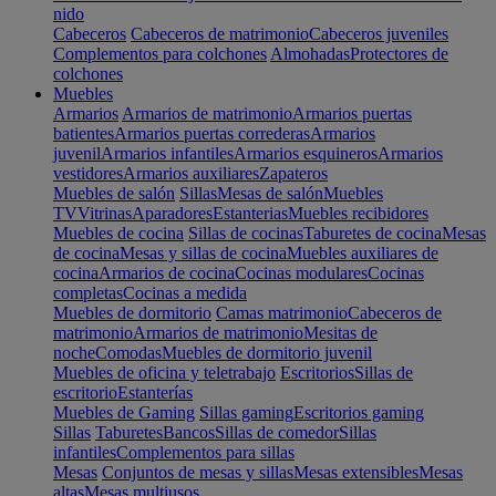
nido
Cabeceros
Cabeceros de matrimonio
Cabeceros juveniles
Complementos para colchones
Almohadas
Protectores de
colchones
Muebles
Armarios
Armarios de matrimonio
Armarios puertas
batientes
Armarios puertas correderas
Armarios
juvenil
Armarios infantiles
Armarios esquineros
Armarios
vestidores
Armarios auxiliares
Zapateros
Muebles de salón
Sillas
Mesas de salón
Muebles
TV
Vitrinas
Aparadores
Estanterias
Muebles recibidores
Muebles de cocina
Sillas de cocinas
Taburetes de cocina
Mesas
de cocina
Mesas y sillas de cocina
Muebles auxiliares de
cocina
Armarios de cocina
Cocinas modulares
Cocinas
completas
Cocinas a medida
Muebles de dormitorio
Camas matrimonio
Cabeceros de
matrimonio
Armarios de matrimonio
Mesitas de
noche
Comodas
Muebles de dormitorio juvenil
Muebles de oficina y teletrabajo
Escritorios
Sillas de
escritorio
Estanterías
Muebles de Gaming
Sillas gaming
Escritorios gaming
Sillas
Taburetes
Bancos
Sillas de comedor
Sillas
infantiles
Complementos para sillas
Mesas
Conjuntos de mesas y sillas
Mesas extensibles
Mesas
altas
Mesas multiusos