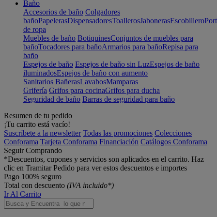
Baño
Accesorios de baño
Colgadores
baño
Papeleras
Dispensadores
Toalleros
Jaboneras
Escobillero
Port
de ropa
Muebles de baño
Botiquines
Conjuntos de muebles para
baño
Tocadores para baño
Armarios para baño
Repisa para
baño
Espejos de baño
Espejos de baño sin Luz
Espejos de baño
iluminados
Espejos de baño con aumento
Sanitarios
Bañeras
Lavabos
Mamparas
Grifería
Grifos para cocina
Grifos para ducha
Seguridad de baño
Barras de seguridad para baño
Resumen de tu pedido
¡Tu carrito está vacío!
Suscríbete a la newsletter
Todas las promociones
Colecciones
Conforama
Tarjeta Conforama
Financiación
Catálogos Conforama
Seguir Comprando
*Descuentos, cupones y servicios son aplicados en el carrito. Haz
clic en Tramitar Pedido para ver estos descuentos e importes
Pago 100% seguro
Total con descuento
(IVA incluido*)
Ir Al Carrito