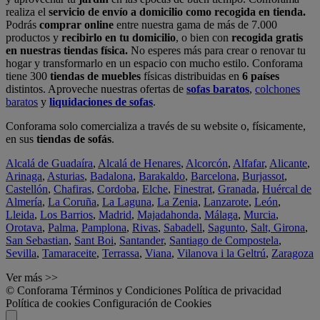
realiza el
servicio de envío a domicilio como recogida en tienda.
Podrás
comprar online
entre nuestra gama de más de 7.000
productos y
recibirlo en tu domicilio
, o bien con
recogida gratis
en nuestras tiendas física.
No esperes más para crear o renovar tu
hogar y transformarlo en un espacio con mucho estilo. Conforama
tiene 300
tiendas de muebles
físicas distribuidas en
6 países
distintos. Aproveche nuestras ofertas de
sofas baratos
,
colchones
baratos
y
liquidaciones de sofas
.
Conforama solo comercializa a través de su website o, físicamente,
en sus
tiendas de sofás
.
Alcalá de Guadaíra
,
Alcalá de Henares
,
Alcorcón
,
Alfafar
,
Alicante
,
Arinaga
,
Asturias
,
Badalona
,
Barakaldo
,
Barcelona
,
Burjassot
,
Castellón
,
Chafiras
,
Cordoba
,
Elche
,
Finestrat
,
Granada
,
Huércal de
Almería
,
La Coruña
,
La Laguna
,
La Zenia
,
Lanzarote
,
León
,
Lleida
,
Los Barrios
,
Madrid
,
Majadahonda
,
Málaga
,
Murcia
,
Orotava
,
Palma
,
Pamplona
,
Rivas
,
Sabadell
,
Sagunto
,
Salt, Girona
,
San Sebastian
,
Sant Boi
,
Santander
,
Santiago de Compostela
,
Sevilla
,
Tamaraceite
,
Terrassa
,
Viana
,
Vilanova i la Geltrú
,
Zaragoza
Ver más >>
© Conforama
Términos y Condiciones
Política de privacidad
Política de cookies
Configuración de Cookies