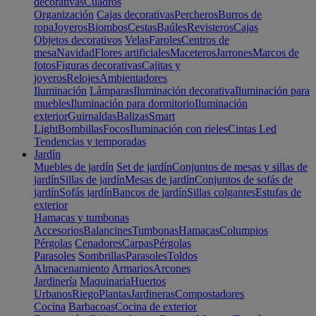
decorativas
Cuadros
Organización
Cajas decorativas
Percheros
Burros de
ropa
Joyeros
Biombos
Cestas
Baúles
Revisteros
Cajas
Objetos decorativos
Velas
Faroles
Centros de
mesa
Navidad
Flores artificiales
Maceteros
Jarrones
Marcos de
fotos
Figuras decorativas
Cajitas y
joyeros
Relojes
Ambientadores
Iluminación
Lámparas
Iluminación decorativa
Iluminación para
muebles
Iluminación para dormitorio
Iluminación
exterior
Guirnaldas
Balizas
Smart
Light
Bombillas
Focos
Iluminación con rieles
Cintas Led
Tendencias y temporadas
Jardín
Muebles de jardín
Set de jardín
Conjuntos de mesas y sillas de
jardín
Sillas de jardín
Mesas de jardín
Conjuntos de sofás de
jardín
Sofás jardín
Bancos de jardín
Sillas colgantes
Estufas de
exterior
Hamacas y tumbonas
Accesorios
Balancines
Tumbonas
Hamacas
Columpios
Pérgolas
Cenadores
Carpas
Pérgolas
Parasoles
Sombrillas
Parasoles
Toldos
Almacenamiento
Armarios
Arcones
Jardinería
Maquinaria
Huertos
Urbanos
Riego
Plantas
Jardineras
Compostadores
Cocina
Barbacoas
Cocina de exterior