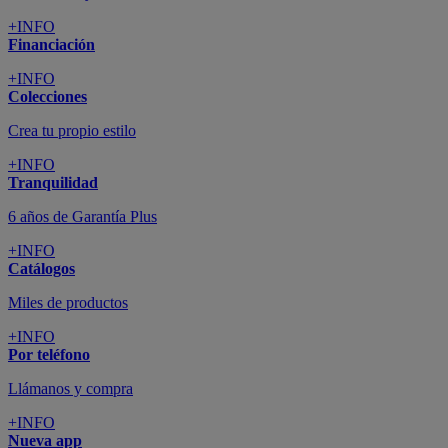
+INFO
Financiación
+INFO
Colecciones
Crea tu propio estilo
+INFO
Tranquilidad
6 años de Garantía Plus
+INFO
Catálogos
Miles de productos
+INFO
Por teléfono
Llámanos y compra
+INFO
Nueva app