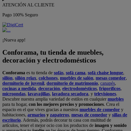
ATENCIÓN AL CLIENTE
Pago 100% Seguro
¡Nueva app!
Conforama, tu tienda de muebles,
decoración y electrodomésticos
Conforama
es tu tienda de
sofás
,
sofá cama
,
sofá chaise longue
,
sillón
,
sillón relax
,
colchones
,
muebles de salón
,
mesas comedor
,
dormitorio de juvenil
,
dormitorio de matrimonio
,
canapés
,
cocinas a medida
,
decoración
,
electrodomésticos
,
frigoríficos
,
microondas
,
lavavajillas
,
lavadora secadora
, y
televisiones
.
Descubre nuestra amplia variedad de estilos en cualquier
muebles
para tu hogar,
con los mejores precios y promociones
. Crea el
espacio en el que vives gracias a nuestros
muebles de comedor
y
habitaciones,
armarios
y
zapateros
,
mesas de comedor
y
sillas de
escritorio
. Además, podrás decorar tu casa con multitud de
artículos, tener el mejor ocio con los productos de
imagen y sonido
y aprovechar tu
jardín
en las épocas de buen tiempo. Conforama