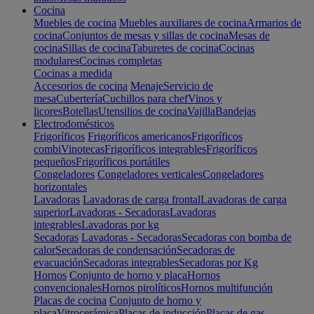
Cocina
Muebles de cocina
Muebles auxiliares de cocina
Armarios de
cocina
Conjuntos de mesas y sillas de cocina
Mesas de
cocina
Sillas de cocina
Taburetes de cocina
Cocinas
modulares
Cocinas completas
Cocinas a medida
Accesorios de cocina
Menaje
Servicio de
mesa
Cubertería
Cuchillos para chef
Vinos y
licores
Botellas
Utensilios de cocina
Vajilla
Bandejas
Electrodomésticos
Frigoríficos
Frigoríficos americanos
Frigoríficos
combi
Vinotecas
Frigoríficos integrables
Frigoríficos
pequeños
Frigoríficos portátiles
Congeladores
Congeladores verticales
Congeladores
horizontales
Lavadoras
Lavadoras de carga frontal
Lavadoras de carga
superior
Lavadoras - Secadoras
Lavadoras
integrables
Lavadoras por kg
Secadoras
Lavadoras - Secadoras
Secadoras con bomba de
calor
Secadoras de condensación
Secadoras de
evacuación
Secadoras integrables
Secadoras por Kg
Hornos
Conjunto de horno y placa
Hornos
convencionales
Hornos pirolíticos
Hornos multifunción
Placas de cocina
Conjunto de horno y
placa
Vitrocerámica
Placas de inducción
Placas de gas