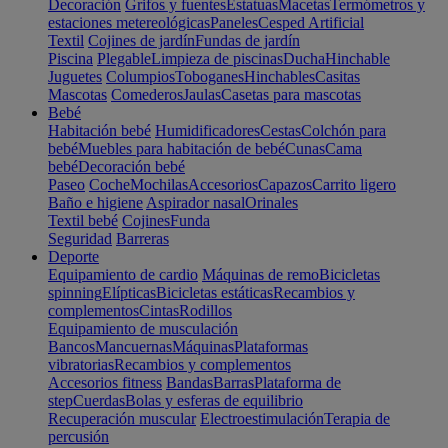
Decoración
Grifos y fuentes
Estatuas
Macetas
Termómetros y
estaciones metereológicas
Paneles
Cesped Artificial
Textil
Cojines de jardín
Fundas de jardín
Piscina
Plegable
Limpieza de piscinas
Ducha
Hinchable
Juguetes
Columpios
Toboganes
Hinchables
Casitas
Mascotas
Comederos
Jaulas
Casetas para mascotas
Bebé
Habitación bebé
Humidificadores
Cestas
Colchón para
bebé
Muebles para habitación de bebé
Cunas
Cama
bebé
Decoración bebé
Paseo
Coche
Mochilas
Accesorios
Capazos
Carrito ligero
Baño e higiene
Aspirador nasal
Orinales
Textil bebé
Cojines
Funda
Seguridad
Barreras
Deporte
Equipamiento de cardio
Máquinas de remo
Bicicletas
spinning
Elípticas
Bicicletas estáticas
Recambios y
complementos
Cintas
Rodillos
Equipamiento de musculación
Bancos
Mancuernas
Máquinas
Plataformas
vibratorias
Recambios y complementos
Accesorios fitness
Bandas
Barras
Plataforma de
step
Cuerdas
Bolas y esferas de equilibrio
Recuperación muscular
Electroestimulación
Terapia de
percusión