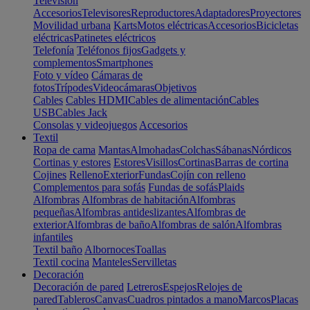
Televisión
Accesorios
Televisores
Reproductores
Adaptadores
Proyectores
Movilidad urbana
Karts
Motos eléctricas
Accesorios
Bicicletas
eléctricas
Patinetes eléctricos
Telefonía
Teléfonos fijos
Gadgets y
complementos
Smartphones
Foto y vídeo
Cámaras de
fotos
Trípodes
Videocámaras
Objetivos
Cables
Cables HDMI
Cables de alimentación
Cables
USB
Cables Jack
Consolas y videojuegos
Accesorios
Textil
Ropa de cama
Mantas
Almohadas
Colchas
Sábanas
Nórdicos
Cortinas y estores
Estores
Visillos
Cortinas
Barras de cortina
Cojines
Relleno
Exterior
Fundas
Cojín con relleno
Complementos para sofás
Fundas de sofás
Plaids
Alfombras
Alfombras de habitación
Alfombras
pequeñas
Alfombras antideslizantes
Alfombras de
exterior
Alfombras de baño
Alfombras de salón
Alfombras
infantiles
Textil baño
Albornoces
Toallas
Textil cocina
Manteles
Servilletas
Decoración
Decoración de pared
Letreros
Espejos
Relojes de
pared
Tableros
Canvas
Cuadros pintados a mano
Marcos
Placas