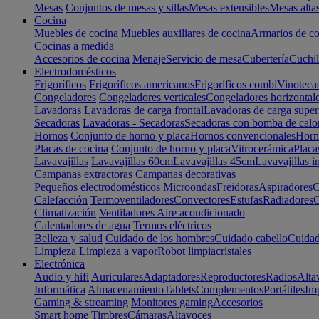
Mesas
Conjuntos de mesas y sillas
Mesas extensibles
Mesas alta
Cocina
Muebles de cocina
Muebles auxiliares de cocina
Armarios de co
Cocinas a medida
Accesorios de cocina
Menaje
Servicio de mesa
Cubertería
Cuchil
Electrodomésticos
Frigoríficos
Frigoríficos americanos
Frigoríficos combi
Vinoteca
Congeladores
Congeladores verticales
Congeladores horizontal
Lavadoras
Lavadoras de carga frontal
Lavadoras de carga super
Secadoras
Lavadoras - Secadoras
Secadoras con bomba de calo
Hornos
Conjunto de horno y placa
Hornos convencionales
Horno
Placas de cocina
Conjunto de horno y placa
Vitrocerámica
Placa
Lavavajillas
Lavavajillas 60cm
Lavavajillas 45cm
Lavavajillas i
Campanas extractoras
Campanas decorativas
Pequeños electrodomésticos
Microondas
Freidoras
Aspiradores
C
Calefacción
Termoventiladores
Convectores
Estufas
Radiadores
C
Climatización
Ventiladores
Aire acondicionado
Calentadores de agua
Termos eléctricos
Belleza y salud
Cuidado de los hombres
Cuidado cabello
Cuidad
Limpieza
Limpieza a vapor
Robot limpiacristales
Electrónica
Audio y hifi
Auriculares
Adaptadores
Reproductores
Radios
Alta
Informática
Almacenamiento
Tablets
Complementos
Portátiles
Im
Gaming & streaming
Monitores gaming
Accesorios
Smart home
Timbres
Cámaras
Altavoces