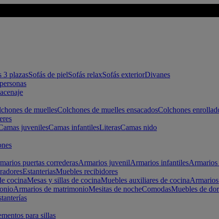
s 3 plazas
Sofás de piel
Sofás relax
Sofás exterior
Divanes
apersonas
macenaje
chones de muelles
Colchones de muelles ensacados
Colchones enrollad
eres
Camas juveniles
Camas infantiles
Literas
Camas nido
ones
marios puertas correderas
Armarios juvenil
Armarios infantiles
Armarios 
radores
Estanterias
Muebles recibidores
e cocina
Mesas y sillas de cocina
Muebles auxiliares de cocina
Armarios
onio
Armarios de matrimonio
Mesitas de noche
Comodas
Muebles de dor
tanterías
entos para sillas