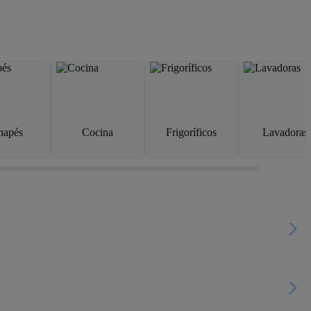
napés
Cocina
Frigoríficos
Lavadoras