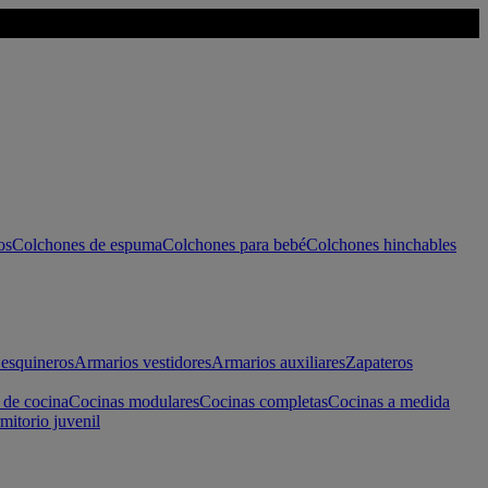
os
Colchones de espuma
Colchones para bebé
Colchones hinchables
esquineros
Armarios vestidores
Armarios auxiliares
Zapateros
 de cocina
Cocinas modulares
Cocinas completas
Cocinas a medida
mitorio juvenil