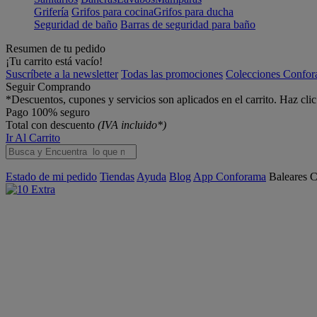
Grifería
Grifos para cocina
Grifos para ducha
Seguridad de baño
Barras de seguridad para baño
Resumen de tu pedido
¡Tu carrito está vacío!
Suscríbete a la newsletter
Todas las promociones
Colecciones Confo
Seguir Comprando
*Descuentos, cupones y servicios son aplicados en el carrito. Haz cli
Pago 100% seguro
Total con descuento
(IVA incluido*)
Ir Al Carrito
Estado de mi pedido
Tiendas
Ayuda
Blog
App Conforama
Baleares
C