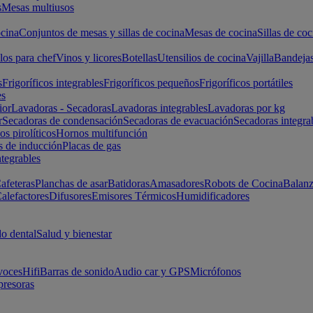
s
Mesas multiusos
cina
Conjuntos de mesas y sillas de cocina
Mesas de cocina
Sillas de coc
los para chef
Vinos y licores
Botellas
Utensilios de cocina
Vajilla
Bandeja
s
Frigoríficos integrables
Frigoríficos pequeños
Frigoríficos portátiles
es
ior
Lavadoras - Secadoras
Lavadoras integrables
Lavadoras por kg
r
Secadoras de condensación
Secadoras de evacuación
Secadoras integra
s pirolíticos
Hornos multifunción
s de inducción
Placas de gas
ntegrables
afeteras
Planchas de asar
Batidoras
Amasadores
Robots de Cocina
Balanz
alefactores
Difusores
Emisores Térmicos
Humidificadores
o dental
Salud y bienestar
voces
Hifi
Barras de sonido
Audio car y GPS
Micrófonos
presoras