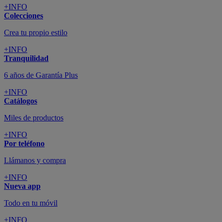
+INFO
Colecciones
Crea tu propio estilo
+INFO
Tranquilidad
6 años de Garantía Plus
+INFO
Catálogos
Miles de productos
+INFO
Por teléfono
Llámanos y compra
+INFO
Nueva app
Todo en tu móvil
+INFO