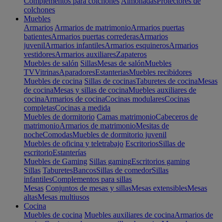
Complementos para colchones
Almohadas
Protectores de
colchones
Muebles
Armarios
Armarios de matrimonio
Armarios puertas
batientes
Armarios puertas correderas
Armarios
juvenil
Armarios infantiles
Armarios esquineros
Armarios
vestidores
Armarios auxiliares
Zapateros
Muebles de salón
Sillas
Mesas de salón
Muebles
TV
Vitrinas
Aparadores
Estanterias
Muebles recibidores
Muebles de cocina
Sillas de cocinas
Taburetes de cocina
Mesas
de cocina
Mesas y sillas de cocina
Muebles auxiliares de
cocina
Armarios de cocina
Cocinas modulares
Cocinas
completas
Cocinas a medida
Muebles de dormitorio
Camas matrimonio
Cabeceros de
matrimonio
Armarios de matrimonio
Mesitas de
noche
Comodas
Muebles de dormitorio juvenil
Muebles de oficina y teletrabajo
Escritorios
Sillas de
escritorio
Estanterías
Muebles de Gaming
Sillas gaming
Escritorios gaming
Sillas
Taburetes
Bancos
Sillas de comedor
Sillas
infantiles
Complementos para sillas
Mesas
Conjuntos de mesas y sillas
Mesas extensibles
Mesas
altas
Mesas multiusos
Cocina
Muebles de cocina
Muebles auxiliares de cocina
Armarios de