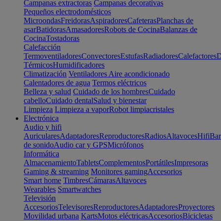
Campanas extractoras
Campanas decorativas
Pequeños electrodomésticos
Microondas
Freidoras
Aspiradores
Cafeteras
Planchas de
asar
Batidoras
Amasadores
Robots de Cocina
Balanzas de
Cocina
Tostadoras
Calefacción
Termoventiladores
Convectores
Estufas
Radiadores
Calefactores
D
Térmicos
Humidificadores
Climatización
Ventiladores
Aire acondicionado
Calentadores de agua
Termos eléctricos
Belleza y salud
Cuidado de los hombres
Cuidado
cabello
Cuidado dental
Salud y bienestar
Limpieza
Limpieza a vapor
Robot limpiacristales
Electrónica
Audio y hifi
Auriculares
Adaptadores
Reproductores
Radios
Altavoces
Hifi
Bar
de sonido
Audio car y GPS
Micrófonos
Informática
Almacenamiento
Tablets
Complementos
Portátiles
Impresoras
Gaming & streaming
Monitores gaming
Accesorios
Smart home
Timbres
Cámaras
Altavoces
Wearables
Smartwatches
Televisión
Accesorios
Televisores
Reproductores
Adaptadores
Proyectores
Movilidad urbana
Karts
Motos eléctricas
Accesorios
Bicicletas