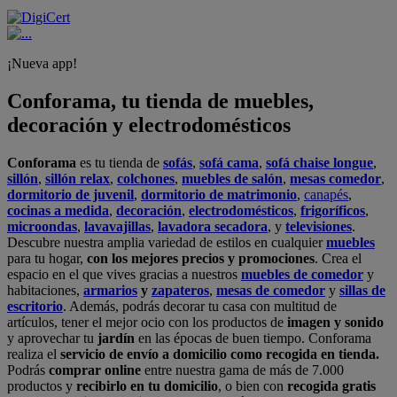
¡Nueva app!
Conforama, tu tienda de muebles,
decoración y electrodomésticos
Conforama
es tu tienda de
sofás
,
sofá cama
,
sofá chaise longue
,
sillón
,
sillón relax
,
colchones
,
muebles de salón
,
mesas comedor
,
dormitorio de juvenil
,
dormitorio de matrimonio
,
canapés
,
cocinas a medida
,
decoración
,
electrodomésticos
,
frigoríficos
,
microondas
,
lavavajillas
,
lavadora secadora
, y
televisiones
.
Descubre nuestra amplia variedad de estilos en cualquier
muebles
para tu hogar,
con los mejores precios y promociones
. Crea el
espacio en el que vives gracias a nuestros
muebles de comedor
y
habitaciones,
armarios
y
zapateros
,
mesas de comedor
y
sillas de
escritorio
. Además, podrás decorar tu casa con multitud de
artículos, tener el mejor ocio con los productos de
imagen y sonido
y aprovechar tu
jardín
en las épocas de buen tiempo. Conforama
realiza el
servicio de envío a domicilio como recogida en tienda.
Podrás
comprar online
entre nuestra gama de más de 7.000
productos y
recibirlo en tu domicilio
, o bien con
recogida gratis