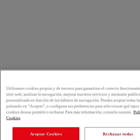
Utilizamos cookies propias y de terceros para garantizar el correcto funcionami
sitio web, analizar la navegación, mejorar nuestros servicios y mostrarte public
personalizada en función de tus hábitos de navegación. Puedes aceptar todas la
pulsando en “Aceptar”, o configurar tus preferencias para seleccionar qué tipos
cookies deseas permitir o rechazar. Para más información, consulta nuestra
Pol
Cookies
Aceptar Cookies
Rechazar todas