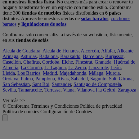
en nuestras tiendas física.
No esperes más para crear o renovar tu
hogar y transformarlo en un espacio con mucho estilo. Conforama
tiene 300
tiendas de muebles
físicas distribuidas en
6 países
distintos. Aproveche nuestras ofertas de
sofas baratos
,
colchones
baratos
y
liquidaciones de sofas
.
Conforama solo comercializa a través de su website o, físicamente,
en sus
tiendas de sofás
.
Alcalá de Guadaíra
,
Alcalá de Henares
,
Alcorcón
,
Alfafar
,
Alicante
,
Arinaga
,
Asturias
,
Badalona
,
Barakaldo
,
Barcelona
,
Burjassot
,
Castellón
,
Chafiras
,
Cordoba
,
Elche
,
Finestrat
,
Granada
,
Huércal de
Almería
,
La Coruña
,
La Laguna
,
La Zenia
,
Lanzarote
,
León
,
Lleida
,
Los Barrios
,
Madrid
,
Majadahonda
,
Málaga
,
Murcia
,
Orotava
,
Palma
,
Pamplona
,
Rivas
,
Sabadell
,
Sagunto
,
Salt, Girona
,
San Sebastian
,
Sant Boi
,
Santander
,
Santiago de Compostela
,
Sevilla
,
Tamaraceite
,
Terrassa
,
Viana
,
Vilanova i la Geltrú
,
Zaragoza
Ver más >>
© Conforama
Términos y Condiciones
Política de privacidad
Política de cookies
Configuración de Cookies