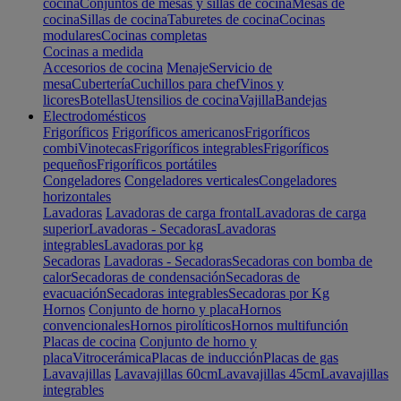
cocina
Conjuntos de mesas y sillas de cocina
Mesas de
cocina
Sillas de cocina
Taburetes de cocina
Cocinas
modulares
Cocinas completas
Cocinas a medida
Accesorios de cocina
Menaje
Servicio de
mesa
Cubertería
Cuchillos para chef
Vinos y
licores
Botellas
Utensilios de cocina
Vajilla
Bandejas
Electrodomésticos
Frigoríficos
Frigoríficos americanos
Frigoríficos
combi
Vinotecas
Frigoríficos integrables
Frigoríficos
pequeños
Frigoríficos portátiles
Congeladores
Congeladores verticales
Congeladores
horizontales
Lavadoras
Lavadoras de carga frontal
Lavadoras de carga
superior
Lavadoras - Secadoras
Lavadoras
integrables
Lavadoras por kg
Secadoras
Lavadoras - Secadoras
Secadoras con bomba de
calor
Secadoras de condensación
Secadoras de
evacuación
Secadoras integrables
Secadoras por Kg
Hornos
Conjunto de horno y placa
Hornos
convencionales
Hornos pirolíticos
Hornos multifunción
Placas de cocina
Conjunto de horno y
placa
Vitrocerámica
Placas de inducción
Placas de gas
Lavavajillas
Lavavajillas 60cm
Lavavajillas 45cm
Lavavajillas
integrables