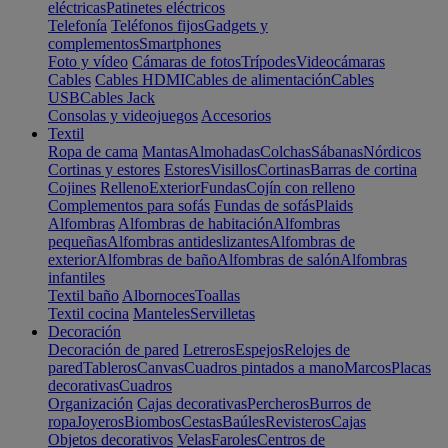
eléctricas
Patinetes eléctricos
Telefonía
Teléfonos fijos
Gadgets y
complementos
Smartphones
Foto y vídeo
Cámaras de fotos
Trípodes
Videocámaras
Cables
Cables HDMI
Cables de alimentación
Cables
USB
Cables Jack
Consolas y videojuegos
Accesorios
Textil
Ropa de cama
Mantas
Almohadas
Colchas
Sábanas
Nórdicos
Cortinas y estores
Estores
Visillos
Cortinas
Barras de cortina
Cojines
Relleno
Exterior
Fundas
Cojín con relleno
Complementos para sofás
Fundas de sofás
Plaids
Alfombras
Alfombras de habitación
Alfombras
pequeñas
Alfombras antideslizantes
Alfombras de
exterior
Alfombras de baño
Alfombras de salón
Alfombras
infantiles
Textil baño
Albornoces
Toallas
Textil cocina
Manteles
Servilletas
Decoración
Decoración de pared
Letreros
Espejos
Relojes de
pared
Tableros
Canvas
Cuadros pintados a mano
Marcos
Placas
decorativas
Cuadros
Organización
Cajas decorativas
Percheros
Burros de
ropa
Joyeros
Biombos
Cestas
Baúles
Revisteros
Cajas
Objetos decorativos
Velas
Faroles
Centros de