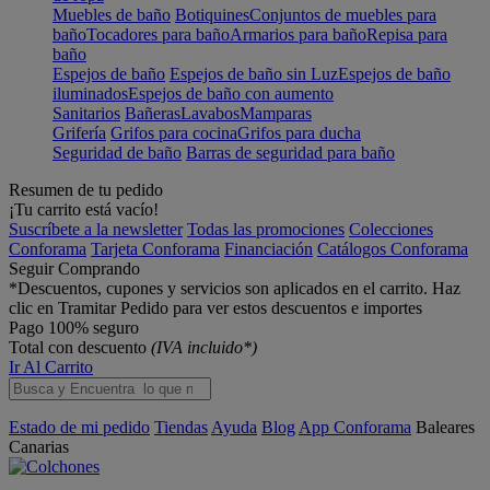
Muebles de baño
Botiquines
Conjuntos de muebles para
baño
Tocadores para baño
Armarios para baño
Repisa para
baño
Espejos de baño
Espejos de baño sin Luz
Espejos de baño
iluminados
Espejos de baño con aumento
Sanitarios
Bañeras
Lavabos
Mamparas
Grifería
Grifos para cocina
Grifos para ducha
Seguridad de baño
Barras de seguridad para baño
Resumen de tu pedido
¡Tu carrito está vacío!
Suscríbete a la newsletter
Todas las promociones
Colecciones
Conforama
Tarjeta Conforama
Financiación
Catálogos Conforama
Seguir Comprando
*Descuentos, cupones y servicios son aplicados en el carrito. Haz
clic en Tramitar Pedido para ver estos descuentos e importes
Pago 100% seguro
Total con descuento
(IVA incluido*)
Ir Al Carrito
Estado de mi pedido
Tiendas
Ayuda
Blog
App Conforama
Baleares
Canarias