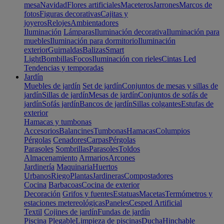
mesa
Navidad
Flores artificiales
Maceteros
Jarrones
Marcos de
fotos
Figuras decorativas
Cajitas y
joyeros
Relojes
Ambientadores
Iluminación
Lámparas
Iluminación decorativa
Iluminación para
muebles
Iluminación para dormitorio
Iluminación
exterior
Guirnaldas
Balizas
Smart
Light
Bombillas
Focos
Iluminación con rieles
Cintas Led
Tendencias y temporadas
Jardín
Muebles de jardín
Set de jardín
Conjuntos de mesas y sillas de
jardín
Sillas de jardín
Mesas de jardín
Conjuntos de sofás de
jardín
Sofás jardín
Bancos de jardín
Sillas colgantes
Estufas de
exterior
Hamacas y tumbonas
Accesorios
Balancines
Tumbonas
Hamacas
Columpios
Pérgolas
Cenadores
Carpas
Pérgolas
Parasoles
Sombrillas
Parasoles
Toldos
Almacenamiento
Armarios
Arcones
Jardinería
Maquinaria
Huertos
Urbanos
Riego
Plantas
Jardineras
Compostadores
Cocina
Barbacoas
Cocina de exterior
Decoración
Grifos y fuentes
Estatuas
Macetas
Termómetros y
estaciones metereológicas
Paneles
Cesped Artificial
Textil
Cojines de jardín
Fundas de jardín
Piscina
Plegable
Limpieza de piscinas
Ducha
Hinchable