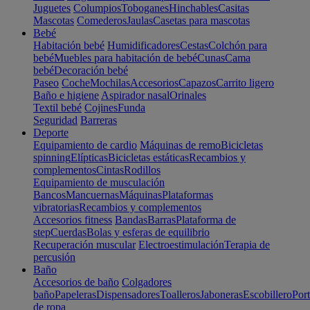
Juguetes
Columpios
Toboganes
Hinchables
Casitas
Mascotas
Comederos
Jaulas
Casetas para mascotas
Bebé
Habitación bebé
Humidificadores
Cestas
Colchón para
bebé
Muebles para habitación de bebé
Cunas
Cama
bebé
Decoración bebé
Paseo
Coche
Mochilas
Accesorios
Capazos
Carrito ligero
Baño e higiene
Aspirador nasal
Orinales
Textil bebé
Cojines
Funda
Seguridad
Barreras
Deporte
Equipamiento de cardio
Máquinas de remo
Bicicletas
spinning
Elípticas
Bicicletas estáticas
Recambios y
complementos
Cintas
Rodillos
Equipamiento de musculación
Bancos
Mancuernas
Máquinas
Plataformas
vibratorias
Recambios y complementos
Accesorios fitness
Bandas
Barras
Plataforma de
step
Cuerdas
Bolas y esferas de equilibrio
Recuperación muscular
Electroestimulación
Terapia de
percusión
Baño
Accesorios de baño
Colgadores
baño
Papeleras
Dispensadores
Toalleros
Jaboneras
Escobillero
Port
de ropa