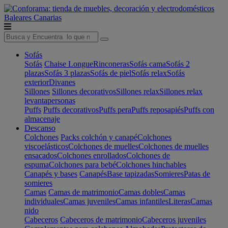
Baleares
Canarias
Sofás
Sofás
Chaise Longue
Rinconeras
Sofás cama
Sofás 2
plazas
Sofás 3 plazas
Sofás de piel
Sofás relax
Sofás
exterior
Divanes
Sillones
Sillones decorativos
Sillones relax
Sillones relax
levantapersonas
Puffs
Puffs decorativos
Puffs pera
Puffs reposapiés
Puffs con
almacenaje
Descanso
Colchones
Packs colchón y canapé
Colchones
viscoelásticos
Colchones de muelles
Colchones de muelles
ensacados
Colchones enrollados
Colchones de
espuma
Colchones para bebé
Colchones hinchables
Canapés y bases
Canapés
Base tapizadas
Somieres
Patas de
somieres
Camas
Camas de matrimonio
Camas dobles
Camas
individuales
Camas juveniles
Camas infantiles
Literas
Camas
nido
Cabeceros
Cabeceros de matrimonio
Cabeceros juveniles