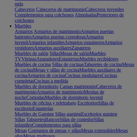
nido
Cabeceros
Cabeceros de matrimonio
Cabeceros juveniles
Complementos para colchones
Almohadas
Protectores de
colchones
Muebles
Armarios
Armarios de matrimonio
Armarios puertas
batientes
Armarios puertas correderas
Armarios
juvenil
Armarios infantiles
Armarios esquineros
Armarios
vestidores
Armarios auxiliares
Zapateros
Muebles de salón
Sillas
Mesas de salón
Muebles
TV
Vitrinas
Aparadores
Estanterias
Muebles recibidores
Muebles de cocina
Sillas de cocinas
Taburetes de cocina
Mesas
de cocina
Mesas y sillas de cocina
Muebles auxiliares de
cocina
Armarios de cocina
Cocinas modulares
Cocinas
completas
Cocinas a medida
Muebles de dormitorio
Camas matrimonio
Cabeceros de
matrimonio
Armarios de matrimonio
Mesitas de
noche
Comodas
Muebles de dormitorio juvenil
Muebles de oficina y teletrabajo
Escritorios
Sillas de
escritorio
Estanterías
Muebles de Gaming
Sillas gaming
Escritorios gaming
Sillas
Taburetes
Bancos
Sillas de comedor
Sillas
infantiles
Complementos para sillas
Mesas
Conjuntos de mesas y sillas
Mesas extensibles
Mesas
altas
Mesas multiusos