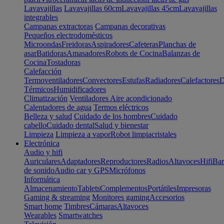
Lavavajillas
Lavavajillas 60cm
Lavavajillas 45cm
Lavavajillas
integrables
Campanas extractoras
Campanas decorativas
Pequeños electrodomésticos
Microondas
Freidoras
Aspiradores
Cafeteras
Planchas de
asar
Batidoras
Amasadores
Robots de Cocina
Balanzas de
Cocina
Tostadoras
Calefacción
Termoventiladores
Convectores
Estufas
Radiadores
Calefactores
D
Térmicos
Humidificadores
Climatización
Ventiladores
Aire acondicionado
Calentadores de agua
Termos eléctricos
Belleza y salud
Cuidado de los hombres
Cuidado
cabello
Cuidado dental
Salud y bienestar
Limpieza
Limpieza a vapor
Robot limpiacristales
Electrónica
Audio y hifi
Auriculares
Adaptadores
Reproductores
Radios
Altavoces
Hifi
Bar
de sonido
Audio car y GPS
Micrófonos
Informática
Almacenamiento
Tablets
Complementos
Portátiles
Impresoras
Gaming & streaming
Monitores gaming
Accesorios
Smart home
Timbres
Cámaras
Altavoces
Wearables
Smartwatches