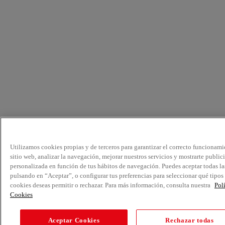
Utilizamos cookies propias y de terceros para garantizar el correcto funcionami
sitio web, analizar la navegación, mejorar nuestros servicios y mostrarte public
personalizada en función de tus hábitos de navegación. Puedes aceptar todas la
pulsando en “Aceptar”, o configurar tus preferencias para seleccionar qué tipos
cookies deseas permitir o rechazar. Para más información, consulta nuestra
Pol
Cookies
Aceptar Cookies
Rechazar todas