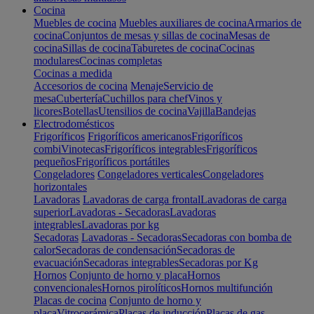
Cocina
Muebles de cocina
Muebles auxiliares de cocina
Armarios de
cocina
Conjuntos de mesas y sillas de cocina
Mesas de
cocina
Sillas de cocina
Taburetes de cocina
Cocinas
modulares
Cocinas completas
Cocinas a medida
Accesorios de cocina
Menaje
Servicio de
mesa
Cubertería
Cuchillos para chef
Vinos y
licores
Botellas
Utensilios de cocina
Vajilla
Bandejas
Electrodomésticos
Frigoríficos
Frigoríficos americanos
Frigoríficos
combi
Vinotecas
Frigoríficos integrables
Frigoríficos
pequeños
Frigoríficos portátiles
Congeladores
Congeladores verticales
Congeladores
horizontales
Lavadoras
Lavadoras de carga frontal
Lavadoras de carga
superior
Lavadoras - Secadoras
Lavadoras
integrables
Lavadoras por kg
Secadoras
Lavadoras - Secadoras
Secadoras con bomba de
calor
Secadoras de condensación
Secadoras de
evacuación
Secadoras integrables
Secadoras por Kg
Hornos
Conjunto de horno y placa
Hornos
convencionales
Hornos pirolíticos
Hornos multifunción
Placas de cocina
Conjunto de horno y
placa
Vitrocerámica
Placas de inducción
Placas de gas