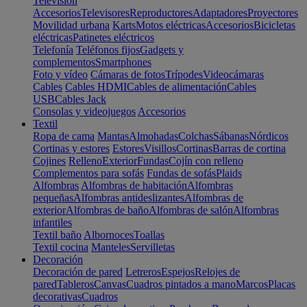
Televisión
Accesorios
Televisores
Reproductores
Adaptadores
Proyectores
Movilidad urbana
Karts
Motos eléctricas
Accesorios
Bicicletas
eléctricas
Patinetes eléctricos
Telefonía
Teléfonos fijos
Gadgets y
complementos
Smartphones
Foto y vídeo
Cámaras de fotos
Trípodes
Videocámaras
Cables
Cables HDMI
Cables de alimentación
Cables
USB
Cables Jack
Consolas y videojuegos
Accesorios
Textil
Ropa de cama
Mantas
Almohadas
Colchas
Sábanas
Nórdicos
Cortinas y estores
Estores
Visillos
Cortinas
Barras de cortina
Cojines
Relleno
Exterior
Fundas
Cojín con relleno
Complementos para sofás
Fundas de sofás
Plaids
Alfombras
Alfombras de habitación
Alfombras
pequeñas
Alfombras antideslizantes
Alfombras de
exterior
Alfombras de baño
Alfombras de salón
Alfombras
infantiles
Textil baño
Albornoces
Toallas
Textil cocina
Manteles
Servilletas
Decoración
Decoración de pared
Letreros
Espejos
Relojes de
pared
Tableros
Canvas
Cuadros pintados a mano
Marcos
Placas
decorativas
Cuadros