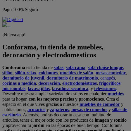
Pago 100% Seguro
¡Nueva app!
Conforama, tu tienda de muebles,
decoración y electrodomésticos
Conforama
es tu tienda de
sofás
,
sofá cama
,
sofá chaise longue
,
sillón
,
sillón relax
,
colchones
,
muebles de salón
,
mesas comedor
,
dormitorio de juvenil
,
dormitorio de matrimonio
,
canapés
,
cocinas a medida
,
decoración
,
electrodomésticos
,
frigoríficos
,
microondas
,
lavavajillas
,
lavadora secadora
, y
televisiones
.
Descubre nuestra amplia variedad de estilos en cualquier
muebles
para tu hogar,
con los mejores precios y promociones
. Crea el
espacio en el que vives gracias a nuestros
muebles de comedor
y
habitaciones,
armarios
y
zapateros
,
mesas de comedor
y
sillas de
escritorio
. Además, podrás decorar tu casa con multitud de
artículos, tener el mejor ocio con los productos de
imagen y sonido
y aprovechar tu
jardín
en las épocas de buen tiempo. Conforama
realiza el
servicio de envío a domicilio como recogida en tienda.