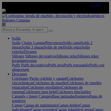
🔵Cambia tu electro con
-10% EXTRA
de descuento ☑️
AQUÍ
Baleares
Canarias
Sofás
Sofás
Chaise Longue
Rinconeras
Sofás cama
Sofás 2
plazas
Sofás 3 plazas
Sofás de piel
Sofás relax
Sofás
exterior
Divanes
Sillones
Sillones decorativos
Sillones relax
Sillones relax
levantapersonas
Puffs
Puffs decorativos
Puffs pera
Puffs reposapiés
Puffs con
almacenaje
Descanso
Colchones
Packs colchón y canapé
Colchones
viscoelásticos
Colchones de muelles
Colchones de muelles
ensacados
Colchones enrollados
Colchones de
espuma
Colchones para bebé
Colchones hinchables
Canapés y bases
Canapés
Base tapizadas
Somieres
Patas de
somieres
Camas
Camas de matrimonio
Camas dobles
Camas
individuales
Camas juveniles
Camas infantiles
Literas
Camas