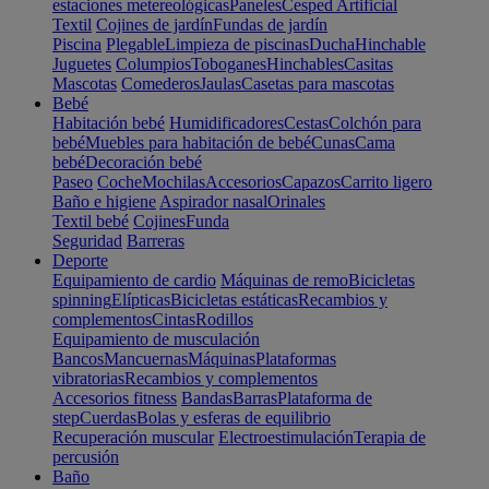
estaciones metereológicas
Paneles
Cesped Artificial
Textil
Cojines de jardín
Fundas de jardín
Piscina
Plegable
Limpieza de piscinas
Ducha
Hinchable
Juguetes
Columpios
Toboganes
Hinchables
Casitas
Mascotas
Comederos
Jaulas
Casetas para mascotas
Bebé
Habitación bebé
Humidificadores
Cestas
Colchón para
bebé
Muebles para habitación de bebé
Cunas
Cama
bebé
Decoración bebé
Paseo
Coche
Mochilas
Accesorios
Capazos
Carrito ligero
Baño e higiene
Aspirador nasal
Orinales
Textil bebé
Cojines
Funda
Seguridad
Barreras
Deporte
Equipamiento de cardio
Máquinas de remo
Bicicletas
spinning
Elípticas
Bicicletas estáticas
Recambios y
complementos
Cintas
Rodillos
Equipamiento de musculación
Bancos
Mancuernas
Máquinas
Plataformas
vibratorias
Recambios y complementos
Accesorios fitness
Bandas
Barras
Plataforma de
step
Cuerdas
Bolas y esferas de equilibrio
Recuperación muscular
Electroestimulación
Terapia de
percusión
Baño