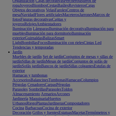
Organización
Cajas decorativas
Percheros
Burros de
ropa
Joyeros
Biombos
Cestas
Baúles
Revisteros
Cajas
Objetos decorativos
Velas
Faroles
Centros de
mesa
Navidad
Flores artificiales
Maceteros
Jarrones
Marcos de
fotos
Figuras decorativas
Cajitas y
joyeros
Relojes
Ambientadores
Iluminación
Lámparas
Iluminación decorativa
Iluminación para
muebles
Iluminación para dormitorio
Iluminación
exterior
Guirnaldas
Balizas
Smart
Light
Bombillas
Focos
Iluminación con rieles
Cintas Led
Tendencias y temporadas
Jardín
Muebles de jardín
Set de jardín
Conjuntos de mesas y sillas de
jardín
Sillas de jardín
Mesas de jardín
Conjuntos de sofás de
jardín
Sofás jardín
Bancos de jardín
Sillas colgantes
Estufas de
exterior
Hamacas y tumbonas
Accesorios
Balancines
Tumbonas
Hamacas
Columpios
Pérgolas
Cenadores
Carpas
Pérgolas
Parasoles
Sombrillas
Parasoles
Toldos
Almacenamiento
Armarios
Arcones
Jardinería
Maquinaria
Huertos
Urbanos
Riego
Plantas
Jardineras
Compostadores
Cocina
Barbacoas
Cocina de exterior
Decoración
Grifos y fuentes
Estatuas
Macetas
Termómetros y