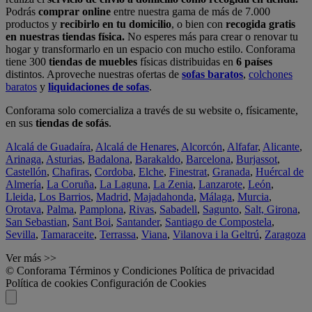
Podrás
comprar online
entre nuestra gama de más de 7.000
productos y
recibirlo en tu domicilio
, o bien con
recogida gratis
en nuestras tiendas física.
No esperes más para crear o renovar tu
hogar y transformarlo en un espacio con mucho estilo. Conforama
tiene 300
tiendas de muebles
físicas distribuidas en
6 países
distintos. Aproveche nuestras ofertas de
sofas baratos
,
colchones
baratos
y
liquidaciones de sofas
.
Conforama solo comercializa a través de su website o, físicamente,
en sus
tiendas de sofás
.
Alcalá de Guadaíra
,
Alcalá de Henares
,
Alcorcón
,
Alfafar
,
Alicante
,
Arinaga
,
Asturias
,
Badalona
,
Barakaldo
,
Barcelona
,
Burjassot
,
Castellón
,
Chafiras
,
Cordoba
,
Elche
,
Finestrat
,
Granada
,
Huércal de
Almería
,
La Coruña
,
La Laguna
,
La Zenia
,
Lanzarote
,
León
,
Lleida
,
Los Barrios
,
Madrid
,
Majadahonda
,
Málaga
,
Murcia
,
Orotava
,
Palma
,
Pamplona
,
Rivas
,
Sabadell
,
Sagunto
,
Salt, Girona
,
San Sebastian
,
Sant Boi
,
Santander
,
Santiago de Compostela
,
Sevilla
,
Tamaraceite
,
Terrassa
,
Viana
,
Vilanova i la Geltrú
,
Zaragoza
Ver más >>
© Conforama
Términos y Condiciones
Política de privacidad
Política de cookies
Configuración de Cookies