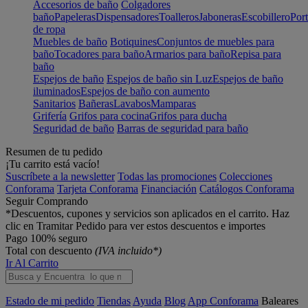
Accesorios de baño
Colgadores
baño
Papeleras
Dispensadores
Toalleros
Jaboneras
Escobillero
Port
de ropa
Muebles de baño
Botiquines
Conjuntos de muebles para
baño
Tocadores para baño
Armarios para baño
Repisa para
baño
Espejos de baño
Espejos de baño sin Luz
Espejos de baño
iluminados
Espejos de baño con aumento
Sanitarios
Bañeras
Lavabos
Mamparas
Grifería
Grifos para cocina
Grifos para ducha
Seguridad de baño
Barras de seguridad para baño
Resumen de tu pedido
¡Tu carrito está vacío!
Suscríbete a la newsletter
Todas las promociones
Colecciones
Conforama
Tarjeta Conforama
Financiación
Catálogos Conforama
Seguir Comprando
*Descuentos, cupones y servicios son aplicados en el carrito. Haz
clic en Tramitar Pedido para ver estos descuentos e importes
Pago 100% seguro
Total con descuento
(IVA incluido*)
Ir Al Carrito
Estado de mi pedido
Tiendas
Ayuda
Blog
App Conforama
Baleares