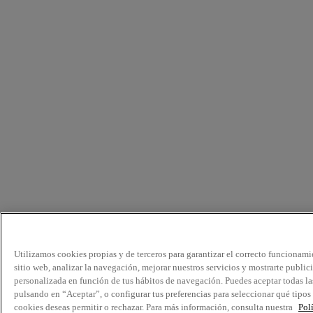
Utilizamos cookies propias y de terceros para garantizar el correcto funcionami
sitio web, analizar la navegación, mejorar nuestros servicios y mostrarte public
personalizada en función de tus hábitos de navegación. Puedes aceptar todas la
pulsando en “Aceptar”, o configurar tus preferencias para seleccionar qué tipos
cookies deseas permitir o rechazar. Para más información, consulta nuestra
Pol