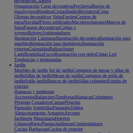
decorativas
Cuadros
Organización
Cajas decorativas
Percheros
Burros de
ropa
Joyeros
Biombos
Cestas
Baúles
Revisteros
Cajas
Objetos decorativos
Velas
Faroles
Centros de
mesa
Navidad
Flores artificiales
Maceteros
Jarrones
Marcos de
fotos
Figuras decorativas
Cajitas y
joyeros
Relojes
Ambientadores
Iluminación
Lámparas
Iluminación decorativa
Iluminación para
muebles
Iluminación para dormitorio
Iluminación
exterior
Guirnaldas
Balizas
Smart
Light
Bombillas
Focos
Iluminación con rieles
Cintas Led
Tendencias y temporadas
Jardín
Muebles de jardín
Set de jardín
Conjuntos de mesas y sillas de
jardín
Sillas de jardín
Mesas de jardín
Conjuntos de sofás de
jardín
Sofás jardín
Bancos de jardín
Sillas colgantes
Estufas de
exterior
Hamacas y tumbonas
Accesorios
Balancines
Tumbonas
Hamacas
Columpios
Pérgolas
Cenadores
Carpas
Pérgolas
Parasoles
Sombrillas
Parasoles
Toldos
Almacenamiento
Armarios
Arcones
Jardinería
Maquinaria
Huertos
Urbanos
Riego
Plantas
Jardineras
Compostadores
Cocina
Barbacoas
Cocina de exterior