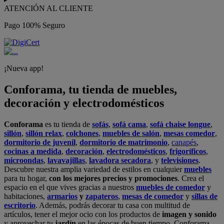
ATENCIÓN AL CLIENTE
Pago 100% Seguro
¡Nueva app!
Conforama, tu tienda de muebles,
decoración y electrodomésticos
Conforama
es tu tienda de
sofás
,
sofá cama
,
sofá chaise longue
,
sillón
,
sillón relax
,
colchones
,
muebles de salón
,
mesas comedor
,
dormitorio de juvenil
,
dormitorio de matrimonio
,
canapés
,
cocinas a medida
,
decoración
,
electrodomésticos
,
frigoríficos
,
microondas
,
lavavajillas
,
lavadora secadora
, y
televisiones
.
Descubre nuestra amplia variedad de estilos en cualquier
muebles
para tu hogar,
con los mejores precios y promociones
. Crea el
espacio en el que vives gracias a nuestros
muebles de comedor
y
habitaciones,
armarios
y
zapateros
,
mesas de comedor
y
sillas de
escritorio
. Además, podrás decorar tu casa con multitud de
artículos, tener el mejor ocio con los productos de
imagen y sonido
y aprovechar tu
jardín
en las épocas de buen tiempo. Conforama