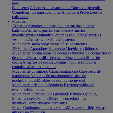
nido
Cabeceros
Cabeceros de matrimonio
Cabeceros juveniles
Complementos para colchones
Almohadas
Protectores de
colchones
Muebles
Armarios
Armarios de matrimonio
Armarios puertas
batientes
Armarios puertas correderas
Armarios
juvenil
Armarios infantiles
Armarios esquineros
Armarios
vestidores
Armarios auxiliares
Zapateros
Muebles de salón
Sillas
Mesas de salón
Muebles
TV
Vitrinas
Aparadores
Estanterias
Muebles recibidores
Muebles de cocina
Sillas de cocinas
Taburetes de cocina
Mesas
de cocina
Mesas y sillas de cocina
Muebles auxiliares de
cocina
Armarios de cocina
Cocinas modulares
Cocinas
completas
Cocinas a medida
Muebles de dormitorio
Camas matrimonio
Cabeceros de
matrimonio
Armarios de matrimonio
Mesitas de
noche
Comodas
Muebles de dormitorio juvenil
Muebles de oficina y teletrabajo
Escritorios
Sillas de
escritorio
Estanterías
Muebles de Gaming
Sillas gaming
Escritorios gaming
Sillas
Taburetes
Bancos
Sillas de comedor
Sillas
infantiles
Complementos para sillas
Mesas
Conjuntos de mesas y sillas
Mesas extensibles
Mesas
altas
Mesas multiusos