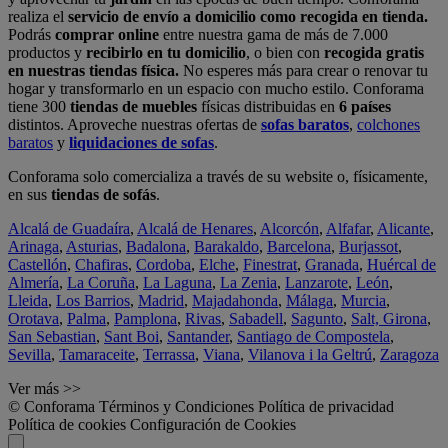
realiza el
servicio de envío a domicilio como recogida en tienda.
Podrás
comprar online
entre nuestra gama de más de 7.000
productos y
recibirlo en tu domicilio
, o bien con
recogida gratis
en nuestras tiendas física.
No esperes más para crear o renovar tu
hogar y transformarlo en un espacio con mucho estilo. Conforama
tiene 300
tiendas de muebles
físicas distribuidas en
6 países
distintos. Aproveche nuestras ofertas de
sofas baratos
,
colchones
baratos
y
liquidaciones de sofas
.
Conforama solo comercializa a través de su website o, físicamente,
en sus
tiendas de sofás
.
Alcalá de Guadaíra
,
Alcalá de Henares
,
Alcorcón
,
Alfafar
,
Alicante
,
Arinaga
,
Asturias
,
Badalona
,
Barakaldo
,
Barcelona
,
Burjassot
,
Castellón
,
Chafiras
,
Cordoba
,
Elche
,
Finestrat
,
Granada
,
Huércal de
Almería
,
La Coruña
,
La Laguna
,
La Zenia
,
Lanzarote
,
León
,
Lleida
,
Los Barrios
,
Madrid
,
Majadahonda
,
Málaga
,
Murcia
,
Orotava
,
Palma
,
Pamplona
,
Rivas
,
Sabadell
,
Sagunto
,
Salt, Girona
,
San Sebastian
,
Sant Boi
,
Santander
,
Santiago de Compostela
,
Sevilla
,
Tamaraceite
,
Terrassa
,
Viana
,
Vilanova i la Geltrú
,
Zaragoza
Ver más >>
© Conforama
Términos y Condiciones
Política de privacidad
Política de cookies
Configuración de Cookies