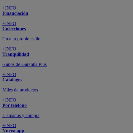
+INFO
Financiación
+INFO
Colecciones
Crea tu propio estilo
+INFO
Tranquilidad
6 años de Garantía Plus
+INFO
Catálogos
Miles de productos
+INFO
Por teléfono
Llámanos y compra
+INFO
Nueva app