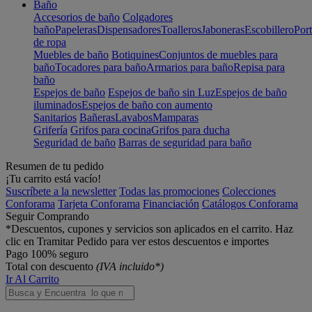
Baño
Accesorios de baño
Colgadores
baño
Papeleras
Dispensadores
Toalleros
Jaboneras
Escobillero
Port
de ropa
Muebles de baño
Botiquines
Conjuntos de muebles para
baño
Tocadores para baño
Armarios para baño
Repisa para
baño
Espejos de baño
Espejos de baño sin Luz
Espejos de baño
iluminados
Espejos de baño con aumento
Sanitarios
Bañeras
Lavabos
Mamparas
Grifería
Grifos para cocina
Grifos para ducha
Seguridad de baño
Barras de seguridad para baño
Resumen de tu pedido
¡Tu carrito está vacío!
Suscríbete a la newsletter
Todas las promociones
Colecciones
Conforama
Tarjeta Conforama
Financiación
Catálogos Conforama
Seguir Comprando
*Descuentos, cupones y servicios son aplicados en el carrito. Haz
clic en Tramitar Pedido para ver estos descuentos e importes
Pago 100% seguro
Total con descuento
(IVA incluido*)
Ir Al Carrito