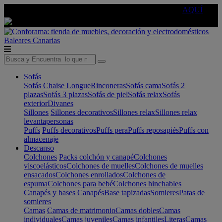
🔵Cambia tu electro con
-10% EXTRA
de descuento ☑️
AQUÍ
Baleares
Canarias
Sofás
Sofás
Chaise Longue
Rinconeras
Sofás cama
Sofás 2
plazas
Sofás 3 plazas
Sofás de piel
Sofás relax
Sofás
exterior
Divanes
Sillones
Sillones decorativos
Sillones relax
Sillones relax
levantapersonas
Puffs
Puffs decorativos
Puffs pera
Puffs reposapiés
Puffs con
almacenaje
Descanso
Colchones
Packs colchón y canapé
Colchones
viscoelásticos
Colchones de muelles
Colchones de muelles
ensacados
Colchones enrollados
Colchones de
espuma
Colchones para bebé
Colchones hinchables
Canapés y bases
Canapés
Base tapizadas
Somieres
Patas de
somieres
Camas
Camas de matrimonio
Camas dobles
Camas
individuales
Camas juveniles
Camas infantiles
Literas
Camas