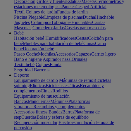
Decoración
Grifos y fuentes
Estatuas
Macetas
Termómetros y
estaciones metereológicas
Paneles
Cesped Artificial
Textil
Cojines de jardín
Fundas de jardín
Piscina
Plegable
Limpieza de piscinas
Ducha
Hinchable
Juguetes
Columpios
Toboganes
Hinchables
Casitas
Mascotas
Comederos
Jaulas
Casetas para mascotas
Bebé
Habitación bebé
Humidificadores
Cestas
Colchón para
bebé
Muebles para habitación de bebé
Cunas
Cama
bebé
Decoración bebé
Paseo
Coche
Mochilas
Accesorios
Capazos
Carrito ligero
Baño e higiene
Aspirador nasal
Orinales
Textil bebé
Cojines
Funda
Seguridad
Barreras
Deporte
Equipamiento de cardio
Máquinas de remo
Bicicletas
spinning
Elípticas
Bicicletas estáticas
Recambios y
complementos
Cintas
Rodillos
Equipamiento de musculación
Bancos
Mancuernas
Máquinas
Plataformas
vibratorias
Recambios y complementos
Accesorios fitness
Bandas
Barras
Plataforma de
step
Cuerdas
Bolas y esferas de equilibrio
Recuperación muscular
Electroestimulación
Terapia de
percusión