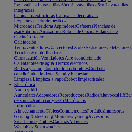
Lavavajillas
Lavavajillas 60cm
Lavavajillas 45cm
Lavavajillas
integrables
Campanas extractoras
Campanas decorativas
Pequeños electrodomésticos
Microondas
Freidoras
Aspiradores
Cafeteras
Planchas de
asar
Batidoras
Amasadores
Robots de Cocina
Balanzas de
Cocina
Tostadoras
Calefacción
Termoventiladores
Convectores
Estufas
Radiadores
Calefactores
D
Térmicos
Humidificadores
Climatización
Ventiladores
Aire acondicionado
Calentadores de agua
Termos eléctricos
Belleza y salud
Cuidado de los hombres
Cuidado
cabello
Cuidado dental
Salud y bienestar
Limpieza
Limpieza a vapor
Robot limpiacristales
Electrónica
Audio y hifi
Auriculares
Adaptadores
Reproductores
Radios
Altavoces
Hifi
Bar
de sonido
Audio car y GPS
Micrófonos
Informática
Almacenamiento
Tablets
Complementos
Portátiles
Impresoras
Gaming & streaming
Monitores gaming
Accesorios
Smart home
Timbres
Cámaras
Altavoces
Wearables
Smartwatches