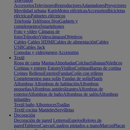
Televisión
Accesorios
Televisores
Reproductores
Adaptadores
Proyectores
Movilidad urbana
Karts
Motos eléctricas
Accesorios
Bicicletas
eléctricas
Patinetes eléctricos
Telefonía
Teléfonos fijos
Gadgets y
complementos
Smartphones
Foto y vídeo
Cámaras de
fotos
Trípodes
Videocámaras
Objetivos
Cables
Cables HDMI
Cables de alimentación
Cables
USB
Cables Jack
Consolas y videojuegos
Accesorios
Textil
Ropa de cama
Mantas
Almohadas
Colchas
Sábanas
Nórdicos
Cortinas y estores
Estores
Visillos
Cortinas
Barras de cortina
Cojines
Relleno
Exterior
Fundas
Cojín con relleno
Complementos para sofás
Fundas de sofás
Plaids
Alfombras
Alfombras de habitación
Alfombras
pequeñas
Alfombras antideslizantes
Alfombras de
exterior
Alfombras de baño
Alfombras de salón
Alfombras
infantiles
Textil baño
Albornoces
Toallas
Textil cocina
Manteles
Servilletas
Decoración
Decoración de pared
Letreros
Espejos
Relojes de
pared
Tableros
Canvas
Cuadros pintados a mano
Marcos
Placas