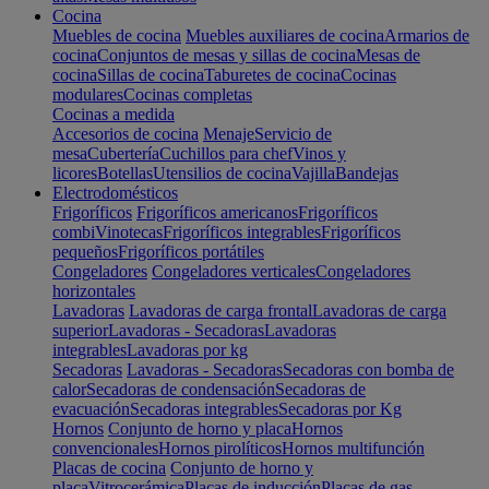
Cocina
Muebles de cocina
Muebles auxiliares de cocina
Armarios de
cocina
Conjuntos de mesas y sillas de cocina
Mesas de
cocina
Sillas de cocina
Taburetes de cocina
Cocinas
modulares
Cocinas completas
Cocinas a medida
Accesorios de cocina
Menaje
Servicio de
mesa
Cubertería
Cuchillos para chef
Vinos y
licores
Botellas
Utensilios de cocina
Vajilla
Bandejas
Electrodomésticos
Frigoríficos
Frigoríficos americanos
Frigoríficos
combi
Vinotecas
Frigoríficos integrables
Frigoríficos
pequeños
Frigoríficos portátiles
Congeladores
Congeladores verticales
Congeladores
horizontales
Lavadoras
Lavadoras de carga frontal
Lavadoras de carga
superior
Lavadoras - Secadoras
Lavadoras
integrables
Lavadoras por kg
Secadoras
Lavadoras - Secadoras
Secadoras con bomba de
calor
Secadoras de condensación
Secadoras de
evacuación
Secadoras integrables
Secadoras por Kg
Hornos
Conjunto de horno y placa
Hornos
convencionales
Hornos pirolíticos
Hornos multifunción
Placas de cocina
Conjunto de horno y
placa
Vitrocerámica
Placas de inducción
Placas de gas