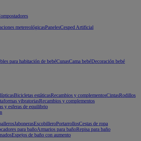
ompostadores
aciones metereológicas
Paneles
Cesped Artificial
les para habitación de bebé
Cunas
Cama bebé
Decoración bebé
lípticas
Bicicletas estáticas
Recambios y complementos
Cintas
Rodillos
taformas vibratorias
Recambios y complementos
s y esferas de equilibrio
ón
alleros
Jaboneras
Escobillero
Portarrollos
Cestas de ropa
cadores para baño
Armarios para baño
Repisa para baño
inados
Espejos de baño con aumento