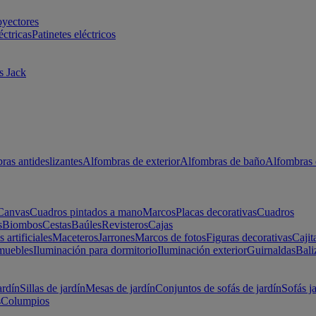
oyectores
éctricas
Patinetes eléctricos
s Jack
ras antideslizantes
Alfombras de exterior
Alfombras de baño
Alfombras 
Canvas
Cuadros pintados a mano
Marcos
Placas decorativas
Cuadros
s
Biombos
Cestas
Baúles
Revisteros
Cajas
s artificiales
Maceteros
Jarrones
Marcos de fotos
Figuras decorativas
Cajit
muebles
Iluminación para dormitorio
Iluminación exterior
Guirnaldas
Bali
ardín
Sillas de jardín
Mesas de jardín
Conjuntos de sofás de jardín
Sofás j
s
Columpios