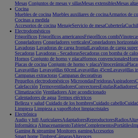
Mesas
Conjuntos de mesas y sillas
Mesas extensibles
Mesas alta
Cocina
Muebles de cocina
Muebles auxiliares de cocina
Armarios de co
Cocinas a medida
Accesorios de cocina
Menaje
Servicio de mesa
Cubertería
Cuchil
Electrodomésticos
Frigoríficos
Frigoríficos americanos
Frigoríficos combi
Vinoteca
Congeladores
Congeladores verticales
Congeladores horizontal
Lavadoras
Lavadoras de carga frontal
Lavadoras de carga super
Secadoras
Lavadoras - Secadoras
Secadoras con bomba de calo
Hornos
Conjunto de horno y placa
Hornos convencionales
Horno
Placas de cocina
Conjunto de horno y placa
Vitrocerámica
Placa
Lavavajillas
Lavavajillas 60cm
Lavavajillas 45cm
Lavavajillas i
Campanas extractoras
Campanas decorativas
Pequeños electrodomésticos
Microondas
Freidoras
Aspiradores
C
Calefacción
Termoventiladores
Convectores
Estufas
Radiadores
C
Climatización
Ventiladores
Aire acondicionado
Calentadores de agua
Termos eléctricos
Belleza y salud
Cuidado de los hombres
Cuidado cabello
Cuidad
Limpieza
Limpieza a vapor
Robot limpiacristales
Electrónica
Audio y hifi
Auriculares
Adaptadores
Reproductores
Radios
Alta
Informática
Almacenamiento
Tablets
Complementos
Portátiles
Im
Gaming & streaming
Monitores gaming
Accesorios
Smart home
Timbres
Cámaras
Altavoces