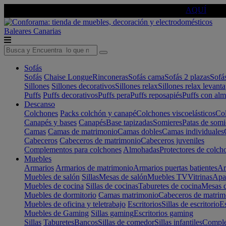
🔵Cambia tu electro con
-10% EXTRA
de descuento ☑️
AQUÍ
Baleares
Canarias
Sofás
Sofás
Chaise Longue
Rinconeras
Sofás cama
Sofás 2 plazas
Sofá
Sillones
Sillones decorativos
Sillones relax
Sillones relax levant
Puffs
Puffs decorativos
Puffs pera
Puffs reposapiés
Puffs con al
Descanso
Colchones
Packs colchón y canapé
Colchones viscoelásticos
Col
Canapés y bases
Canapés
Base tapizadas
Somieres
Patas de somi
Camas
Camas de matrimonio
Camas dobles
Camas individuales
Cabeceros
Cabeceros de matrimonio
Cabeceros juveniles
Complementos para colchones
Almohadas
Protectores de colch
Muebles
Armarios
Armarios de matrimonio
Armarios puertas batientes
Ar
Muebles de salón
Sillas
Mesas de salón
Muebles TV
Vitrinas
Apa
Muebles de cocina
Sillas de cocinas
Taburetes de cocina
Mesas d
Muebles de dormitorio
Camas matrimonio
Cabeceros de matrim
Muebles de oficina y teletrabajo
Escritorios
Sillas de escritorio
Es
Muebles de Gaming
Sillas gaming
Escritorios gaming
Sillas
Taburetes
Bancos
Sillas de comedor
Sillas infantiles
Complem