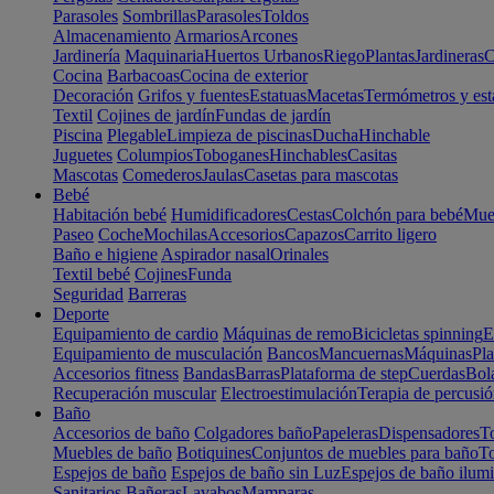
Parasoles
Sombrillas
Parasoles
Toldos
Almacenamiento
Armarios
Arcones
Jardinería
Maquinaria
Huertos Urbanos
Riego
Plantas
Jardineras
C
Cocina
Barbacoas
Cocina de exterior
Decoración
Grifos y fuentes
Estatuas
Macetas
Termómetros y est
Textil
Cojines de jardín
Fundas de jardín
Piscina
Plegable
Limpieza de piscinas
Ducha
Hinchable
Juguetes
Columpios
Toboganes
Hinchables
Casitas
Mascotas
Comederos
Jaulas
Casetas para mascotas
Bebé
Habitación bebé
Humidificadores
Cestas
Colchón para bebé
Mueb
Paseo
Coche
Mochilas
Accesorios
Capazos
Carrito ligero
Baño e higiene
Aspirador nasal
Orinales
Textil bebé
Cojines
Funda
Seguridad
Barreras
Deporte
Equipamiento de cardio
Máquinas de remo
Bicicletas spinning
E
Equipamiento de musculación
Bancos
Mancuernas
Máquinas
Pla
Accesorios fitness
Bandas
Barras
Plataforma de step
Cuerdas
Bola
Recuperación muscular
Electroestimulación
Terapia de percusi
Baño
Accesorios de baño
Colgadores baño
Papeleras
Dispensadores
To
Muebles de baño
Botiquines
Conjuntos de muebles para baño
To
Espejos de baño
Espejos de baño sin Luz
Espejos de baño ilum
Sanitarios
Bañeras
Lavabos
Mamparas