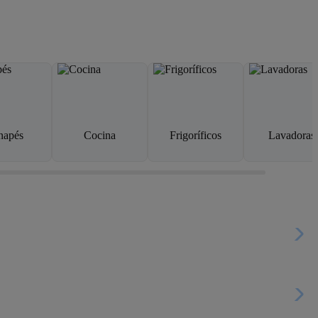
napés
Cocina
Frigoríficos
Lavadoras