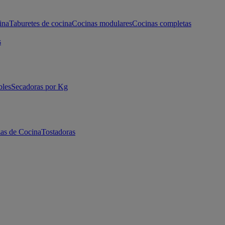
ina
Taburetes de cocina
Cocinas modulares
Cocinas completas
s
bles
Secadoras por Kg
as de Cocina
Tostadoras