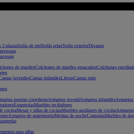
s 3 plazas
Sofás de piel
Sofás relax
Sofás exterior
Divanes
apersonas
macenaje
chones de muelles
Colchones de muelles ensacados
Colchones enrollad
eres
Camas juveniles
Camas infantiles
Literas
Camas nido
ones
marios puertas correderas
Armarios juvenil
Armarios infantiles
Armarios 
radores
Estanterias
Muebles recibidores
e cocina
Mesas y sillas de cocina
Muebles auxiliares de cocina
Armarios
onio
Armarios de matrimonio
Mesitas de noche
Comodas
Muebles de dor
tanterías
entos para sillas