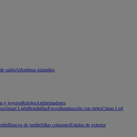
de salón
Alfombras infantiles
as y joyeros
Relojes
Ambientadores
zas
Smart Light
Bombillas
Focos
Iluminación con rieles
Cintas Led
ardín
Bancos de jardín
Sillas colgantes
Estufas de exterior