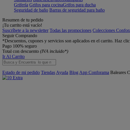
Grifería
Grifos para cocina
Grifos para ducha
Seguridad de baño
Barras de seguridad para baño
Resumen de tu pedido
¡Tu carrito está vacío!
Suscríbete a la newsletter
Todas las promociones
Colecciones Confo
Seguir Comprando
*Descuentos, cupones y servicios son aplicados en el carrito. Haz cli
Pago 100% seguro
Total con descuento
(IVA incluido*)
Ir Al Carrito
Estado de mi pedido
Tiendas
Ayuda
Blog
App Conforama
Baleares
C