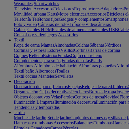
Wearables
Smartwatches
Televisión
Accesorios
Televisores
Reproductores
Adaptadores
Pr
Movilidad urbana
Karts
Motos eléctricas
Accesorios
Bicicletas el
Telefonía
Teléfonos fijos
Gadgets y complementos
Smartphones
Foto y vídeo
Cámaras de fotos
Trípodes
Videocámaras
Cables
Cables HDMI
Cables de alimentación
Cables USB
Cable
Consolas y videojuegos
Accesorios
Textil
Ropa de cama
Mantas
Almohadas
Colchas
Sábanas
Nórdicos
Cortinas y estores
Estores
Visillos
Cortinas
Barras de cortina
Cojines
Relleno
Exterior
Fundas
Cojín con relleno
Complementos para sofás
Fundas de sofás
Plaids
Alfombras
Alfombras de habitación
Alfombras pequeñas
Alfomb
Textil baño
Albornoces
Toallas
Textil cocina
Manteles
Servilletas
Decoración
Decoración de pared
Letreros
Espejos
Relojes de pared
Tableros
Organización
Cajas decorativas
Percheros
Burros de ropa
Joyero
Objetos decorativos
Velas
Faroles
Centros de mesa
Navidad
Flore
Iluminación
Lámparas
Iluminación decorativa
Iluminación para 
Tendencias y temporadas
Jardín
Muebles de jardín
Set de jardín
Conjuntos de mesas y sillas de j
Hamacas y tumbonas
Accesorios
Balancines
Tumbonas
Hamaca
Pérgolas
Cenadores
Carpas
Pérgolas