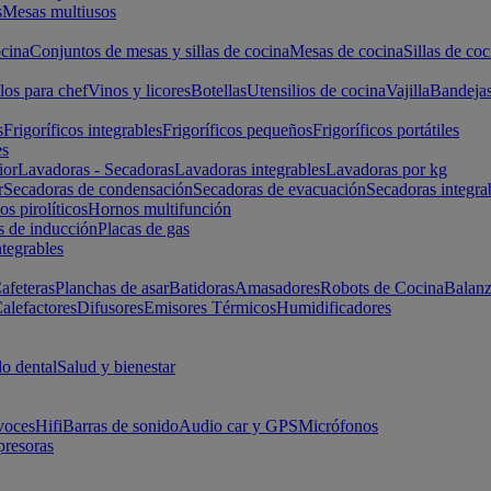
s
Mesas multiusos
cina
Conjuntos de mesas y sillas de cocina
Mesas de cocina
Sillas de coc
los para chef
Vinos y licores
Botellas
Utensilios de cocina
Vajilla
Bandeja
s
Frigoríficos integrables
Frigoríficos pequeños
Frigoríficos portátiles
es
ior
Lavadoras - Secadoras
Lavadoras integrables
Lavadoras por kg
r
Secadoras de condensación
Secadoras de evacuación
Secadoras integra
s pirolíticos
Hornos multifunción
s de inducción
Placas de gas
ntegrables
afeteras
Planchas de asar
Batidoras
Amasadores
Robots de Cocina
Balanz
alefactores
Difusores
Emisores Térmicos
Humidificadores
o dental
Salud y bienestar
voces
Hifi
Barras de sonido
Audio car y GPS
Micrófonos
presoras