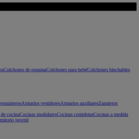
os
Colchones de espuma
Colchones para bebé
Colchones hinchables
esquineros
Armarios vestidores
Armarios auxiliares
Zapateros
 de cocina
Cocinas modulares
Cocinas completas
Cocinas a medida
mitorio juvenil