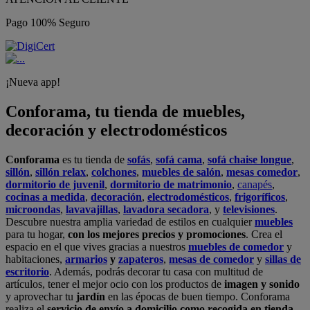
Pago 100% Seguro
¡Nueva app!
Conforama, tu tienda de muebles,
decoración y electrodomésticos
Conforama
es tu tienda de
sofás
,
sofá cama
,
sofá chaise longue
,
sillón
,
sillón relax
,
colchones
,
muebles de salón
,
mesas comedor
,
dormitorio de juvenil
,
dormitorio de matrimonio
,
canapés
,
cocinas a medida
,
decoración
,
electrodomésticos
,
frigoríficos
,
microondas
,
lavavajillas
,
lavadora secadora
, y
televisiones
.
Descubre nuestra amplia variedad de estilos en cualquier
muebles
para tu hogar,
con los mejores precios y promociones
. Crea el
espacio en el que vives gracias a nuestros
muebles de comedor
y
habitaciones,
armarios
y
zapateros
,
mesas de comedor
y
sillas de
escritorio
. Además, podrás decorar tu casa con multitud de
artículos, tener el mejor ocio con los productos de
imagen y sonido
y aprovechar tu
jardín
en las épocas de buen tiempo. Conforama
realiza el
servicio de envío a domicilio como recogida en tienda.