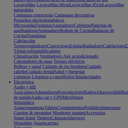
Lavavajillas
Lavavajillas 60cm
Lavavajillas 45cm
Lavavajillas
integrables
Campanas extractoras
Campanas decorativas
Pequeños electrodomésticos
Microondas
Freidoras
Aspiradores
Cafeteras
Planchas de
asar
Batidoras
Amasadores
Robots de Cocina
Balanzas de
Cocina
Tostadoras
Calefacción
Termoventiladores
Convectores
Estufas
Radiadores
Calefactores
D
Térmicos
Humidificadores
Climatización
Ventiladores
Aire acondicionado
Calentadores de agua
Termos eléctricos
Belleza y salud
Cuidado de los hombres
Cuidado
cabello
Cuidado dental
Salud y bienestar
Limpieza
Limpieza a vapor
Robot limpiacristales
Electrónica
Audio y hifi
Auriculares
Adaptadores
Reproductores
Radios
Altavoces
Hifi
Bar
de sonido
Audio car y GPS
Micrófonos
Informática
Almacenamiento
Tablets
Complementos
Portátiles
Impresoras
Gaming & streaming
Monitores gaming
Accesorios
Smart home
Timbres
Cámaras
Altavoces
Wearables
Smartwatches