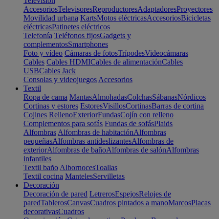
Televisión
Accesorios
Televisores
Reproductores
Adaptadores
Proyectores
Movilidad urbana
Karts
Motos eléctricas
Accesorios
Bicicletas
eléctricas
Patinetes eléctricos
Telefonía
Teléfonos fijos
Gadgets y
complementos
Smartphones
Foto y vídeo
Cámaras de fotos
Trípodes
Videocámaras
Cables
Cables HDMI
Cables de alimentación
Cables
USB
Cables Jack
Consolas y videojuegos
Accesorios
Textil
Ropa de cama
Mantas
Almohadas
Colchas
Sábanas
Nórdicos
Cortinas y estores
Estores
Visillos
Cortinas
Barras de cortina
Cojines
Relleno
Exterior
Fundas
Cojín con relleno
Complementos para sofás
Fundas de sofás
Plaids
Alfombras
Alfombras de habitación
Alfombras
pequeñas
Alfombras antideslizantes
Alfombras de
exterior
Alfombras de baño
Alfombras de salón
Alfombras
infantiles
Textil baño
Albornoces
Toallas
Textil cocina
Manteles
Servilletas
Decoración
Decoración de pared
Letreros
Espejos
Relojes de
pared
Tableros
Canvas
Cuadros pintados a mano
Marcos
Placas
decorativas
Cuadros