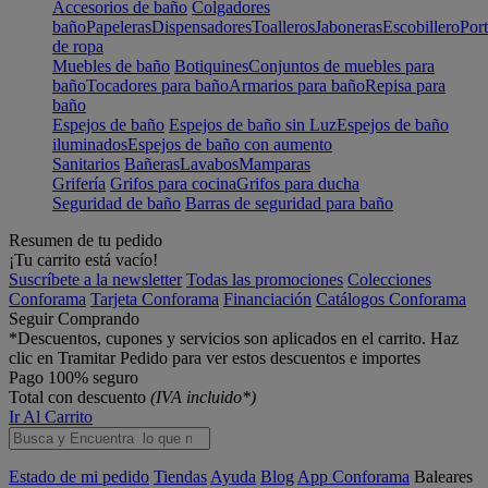
Accesorios de baño
Colgadores
baño
Papeleras
Dispensadores
Toalleros
Jaboneras
Escobillero
Port
de ropa
Muebles de baño
Botiquines
Conjuntos de muebles para
baño
Tocadores para baño
Armarios para baño
Repisa para
baño
Espejos de baño
Espejos de baño sin Luz
Espejos de baño
iluminados
Espejos de baño con aumento
Sanitarios
Bañeras
Lavabos
Mamparas
Grifería
Grifos para cocina
Grifos para ducha
Seguridad de baño
Barras de seguridad para baño
Resumen de tu pedido
¡Tu carrito está vacío!
Suscríbete a la newsletter
Todas las promociones
Colecciones
Conforama
Tarjeta Conforama
Financiación
Catálogos Conforama
Seguir Comprando
*Descuentos, cupones y servicios son aplicados en el carrito. Haz
clic en Tramitar Pedido para ver estos descuentos e importes
Pago 100% seguro
Total con descuento
(IVA incluido*)
Ir Al Carrito
Estado de mi pedido
Tiendas
Ayuda
Blog
App Conforama
Baleares