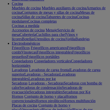
Cocina
Muebles de cocina
Muebles auxiliares de cocina
Armarios de
cocina
Conjuntos de mesas y sillas de cocina
Mesas de
cocina
Sillas de cocina
Taburetes de cocina
Cocinas
modulares
Cocinas completas
Cocinas a medida
Accesorios de cocina
Menaje
Servicio de
mesa
Cubertería
Cuchillos para chef
Vinos y
licores
Botellas
Utensilios de cocina
Vajilla
Bandejas
Electrodomésticos
Frigoríficos
Frigoríficos americanos
Frigoríficos
combi
Vinotecas
Frigoríficos integrables
Frigoríficos
pequeños
Frigoríficos portátiles
Congeladores
Congeladores verticales
Congeladores
horizontales
Lavadoras
Lavadoras de carga frontal
Lavadoras de carga
superior
Lavadoras - Secadoras
Lavadoras
integrables
Lavadoras por kg
Secadoras
Lavadoras - Secadoras
Secadoras con bomba de
calor
Secadoras de condensación
Secadoras de
evacuación
Secadoras integrables
Secadoras por Kg
Hornos
Conjunto de horno y placa
Hornos
convencionales
Hornos pirolíticos
Hornos multifunción
Placas de cocina
Conjunto de horno y
placa
Vitrocerámica
Placas de inducción
Placas de gas