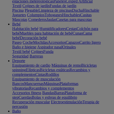
estaciones metereológicas
Paneles
Cesped Artificial
Textil
Cojines de jardín
Fundas de jardín
Piscina
Plegable
Limpieza de piscinas
Ducha
Hinchable
Juguetes
Columpios
Toboganes
Hinchables
Casitas
Mascotas
Comederos
Jaulas
Casetas para mascotas
Bebé
Habitación bebé
Humidificadores
Cestas
Colchón para
bebé
Muebles para habitación de bebé
Cunas
Cama
bebé
Decoración bebé
Paseo
Coche
Mochilas
Accesorios
Capazos
Carrito ligero
Baño e higiene
Aspirador nasal
Orinales
Textil bebé
Cojines
Funda
Seguridad
Barreras
Deporte
Equipamiento de cardio
Máquinas de remo
Bicicletas
spinning
Elípticas
Bicicletas estáticas
Recambios y
complementos
Cintas
Rodillos
Equipamiento de musculación
Bancos
Mancuernas
Máquinas
Plataformas
vibratorias
Recambios y complementos
Accesorios fitness
Bandas
Barras
Plataforma de
step
Cuerdas
Bolas y esferas de equilibrio
Recuperación muscular
Electroestimulación
Terapia de
percusión
Baño