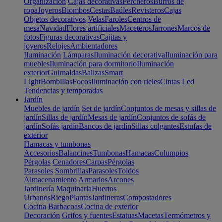
Organización
Cajas decorativas
Percheros
Burros de
ropa
Joyeros
Biombos
Cestas
Baúles
Revisteros
Cajas
Objetos decorativos
Velas
Faroles
Centros de
mesa
Navidad
Flores artificiales
Maceteros
Jarrones
Marcos de
fotos
Figuras decorativas
Cajitas y
joyeros
Relojes
Ambientadores
Iluminación
Lámparas
Iluminación decorativa
Iluminación para
muebles
Iluminación para dormitorio
Iluminación
exterior
Guirnaldas
Balizas
Smart
Light
Bombillas
Focos
Iluminación con rieles
Cintas Led
Tendencias y temporadas
Jardín
Muebles de jardín
Set de jardín
Conjuntos de mesas y sillas de
jardín
Sillas de jardín
Mesas de jardín
Conjuntos de sofás de
jardín
Sofás jardín
Bancos de jardín
Sillas colgantes
Estufas de
exterior
Hamacas y tumbonas
Accesorios
Balancines
Tumbonas
Hamacas
Columpios
Pérgolas
Cenadores
Carpas
Pérgolas
Parasoles
Sombrillas
Parasoles
Toldos
Almacenamiento
Armarios
Arcones
Jardinería
Maquinaria
Huertos
Urbanos
Riego
Plantas
Jardineras
Compostadores
Cocina
Barbacoas
Cocina de exterior
Decoración
Grifos y fuentes
Estatuas
Macetas
Termómetros y