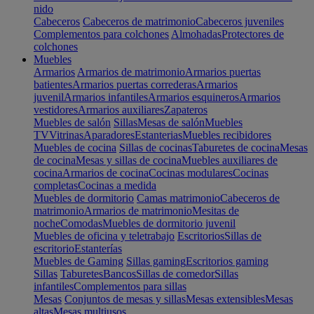
nido
Cabeceros
Cabeceros de matrimonio
Cabeceros juveniles
Complementos para colchones
Almohadas
Protectores de
colchones
Muebles
Armarios
Armarios de matrimonio
Armarios puertas
batientes
Armarios puertas correderas
Armarios
juvenil
Armarios infantiles
Armarios esquineros
Armarios
vestidores
Armarios auxiliares
Zapateros
Muebles de salón
Sillas
Mesas de salón
Muebles
TV
Vitrinas
Aparadores
Estanterias
Muebles recibidores
Muebles de cocina
Sillas de cocinas
Taburetes de cocina
Mesas
de cocina
Mesas y sillas de cocina
Muebles auxiliares de
cocina
Armarios de cocina
Cocinas modulares
Cocinas
completas
Cocinas a medida
Muebles de dormitorio
Camas matrimonio
Cabeceros de
matrimonio
Armarios de matrimonio
Mesitas de
noche
Comodas
Muebles de dormitorio juvenil
Muebles de oficina y teletrabajo
Escritorios
Sillas de
escritorio
Estanterías
Muebles de Gaming
Sillas gaming
Escritorios gaming
Sillas
Taburetes
Bancos
Sillas de comedor
Sillas
infantiles
Complementos para sillas
Mesas
Conjuntos de mesas y sillas
Mesas extensibles
Mesas
altas
Mesas multiusos