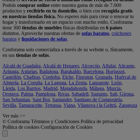
Podrás
comprar online
entre nuestra gama de más de 7.000
productos y
recibirlo en tu domicilio
, o bien con
recogida gratis
en nuestras tiendas física.
No esperes más para crear o renovar tu
hogar y transformarlo en un espacio con mucho estilo. Conforama
tiene 300
tiendas de muebles
físicas distribuidas en
6 países
distintos. Aproveche nuestras ofertas de
sofas baratos
,
colchones
baratos
y
liquidaciones de sofas
.
Conforama solo comercializa a través de su website o, físicamente,
en sus
tiendas de sofás
.
Alcalá de Guadaíra
,
Alcalá de Henares
,
Alcorcón
,
Alfafar
,
Alicante
,
Arinaga
,
Asturias
,
Badalona
,
Barakaldo
,
Barcelona
,
Burjassot
,
Castellón
,
Chafiras
,
Cordoba
,
Elche
,
Finestrat
,
Granada
,
Huércal de
Almería
,
La Coruña
,
La Laguna
,
La Zenia
,
Lanzarote
,
León
,
Lleida
,
Los Barrios
,
Madrid
,
Majadahonda
,
Málaga
,
Murcia
,
Orotava
,
Palma
,
Pamplona
,
Rivas
,
Sabadell
,
Sagunto
,
Salt, Girona
,
San Sebastian
,
Sant Boi
,
Santander
,
Santiago de Compostela
,
Sevilla
,
Tamaraceite
,
Terrassa
,
Viana
,
Vilanova i la Geltrú
,
Zaragoza
Ver más >>
© Conforama
Términos y Condiciones
Política de privacidad
Política de cookies
Configuración de Cookies