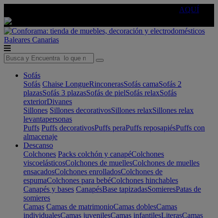
🔵Cambia tu electro con
-10% EXTRA
de descuento ☑️
AQUÍ
Baleares
Canarias
Sofás
Sofás
Chaise Longue
Rinconeras
Sofás cama
Sofás 2
plazas
Sofás 3 plazas
Sofás de piel
Sofás relax
Sofás
exterior
Divanes
Sillones
Sillones decorativos
Sillones relax
Sillones relax
levantapersonas
Puffs
Puffs decorativos
Puffs pera
Puffs reposapiés
Puffs con
almacenaje
Descanso
Colchones
Packs colchón y canapé
Colchones
viscoelásticos
Colchones de muelles
Colchones de muelles
ensacados
Colchones enrollados
Colchones de
espuma
Colchones para bebé
Colchones hinchables
Canapés y bases
Canapés
Base tapizadas
Somieres
Patas de
somieres
Camas
Camas de matrimonio
Camas dobles
Camas
individuales
Camas juveniles
Camas infantiles
Literas
Camas