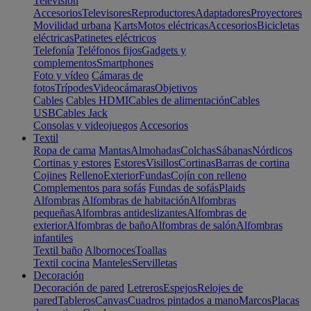
Televisión
Accesorios
Televisores
Reproductores
Adaptadores
Proyectores
Movilidad urbana
Karts
Motos eléctricas
Accesorios
Bicicletas
eléctricas
Patinetes eléctricos
Telefonía
Teléfonos fijos
Gadgets y
complementos
Smartphones
Foto y vídeo
Cámaras de
fotos
Trípodes
Videocámaras
Objetivos
Cables
Cables HDMI
Cables de alimentación
Cables
USB
Cables Jack
Consolas y videojuegos
Accesorios
Textil
Ropa de cama
Mantas
Almohadas
Colchas
Sábanas
Nórdicos
Cortinas y estores
Estores
Visillos
Cortinas
Barras de cortina
Cojines
Relleno
Exterior
Fundas
Cojín con relleno
Complementos para sofás
Fundas de sofás
Plaids
Alfombras
Alfombras de habitación
Alfombras
pequeñas
Alfombras antideslizantes
Alfombras de
exterior
Alfombras de baño
Alfombras de salón
Alfombras
infantiles
Textil baño
Albornoces
Toallas
Textil cocina
Manteles
Servilletas
Decoración
Decoración de pared
Letreros
Espejos
Relojes de
pared
Tableros
Canvas
Cuadros pintados a mano
Marcos
Placas