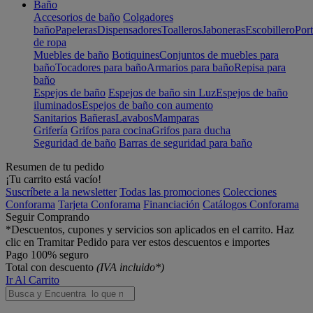
Baño
Accesorios de baño
Colgadores
baño
Papeleras
Dispensadores
Toalleros
Jaboneras
Escobillero
Port
de ropa
Muebles de baño
Botiquines
Conjuntos de muebles para
baño
Tocadores para baño
Armarios para baño
Repisa para
baño
Espejos de baño
Espejos de baño sin Luz
Espejos de baño
iluminados
Espejos de baño con aumento
Sanitarios
Bañeras
Lavabos
Mamparas
Grifería
Grifos para cocina
Grifos para ducha
Seguridad de baño
Barras de seguridad para baño
Resumen de tu pedido
¡Tu carrito está vacío!
Suscríbete a la newsletter
Todas las promociones
Colecciones
Conforama
Tarjeta Conforama
Financiación
Catálogos Conforama
Seguir Comprando
*Descuentos, cupones y servicios son aplicados en el carrito. Haz
clic en Tramitar Pedido para ver estos descuentos e importes
Pago 100% seguro
Total con descuento
(IVA incluido*)
Ir Al Carrito