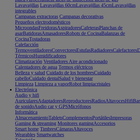
Lavavajillas
Lavavajillas 60cm
Lavavajillas 45cm
Lavavajillas
integrables
Campanas extractoras
Campanas decorativas
Pequeños electrodomésticos
Microondas
Freidoras
Aspiradores
Cafeteras
Planchas de
asar
Batidoras
Amasadores
Robots de Cocina
Balanzas de
Cocina
Tostadoras
Calefacción
Termoventiladores
Convectores
Estufas
Radiadores
Calefactores
D
Térmicos
Humidificadores
Climatización
Ventiladores
Aire acondicionado
Calentadores de agua
Termos eléctricos
Belleza y salud
Cuidado de los hombres
Cuidado
cabello
Cuidado dental
Salud y bienestar
Limpieza
Limpieza a vapor
Robot limpiacristales
Electrónica
Audio y hifi
Auriculares
Adaptadores
Reproductores
Radios
Altavoces
Hifi
Bar
de sonido
Audio car y GPS
Micrófonos
Informática
Almacenamiento
Tablets
Complementos
Portátiles
Impresoras
Gaming & streaming
Monitores gaming
Accesorios
Smart home
Timbres
Cámaras
Altavoces
Wearables
Smartwatches