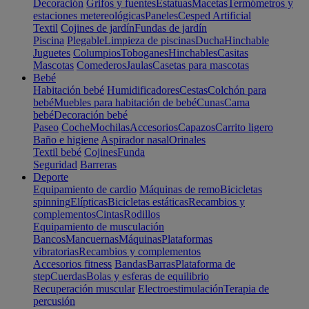
Decoración
Grifos y fuentes
Estatuas
Macetas
Termómetros y
estaciones metereológicas
Paneles
Cesped Artificial
Textil
Cojines de jardín
Fundas de jardín
Piscina
Plegable
Limpieza de piscinas
Ducha
Hinchable
Juguetes
Columpios
Toboganes
Hinchables
Casitas
Mascotas
Comederos
Jaulas
Casetas para mascotas
Bebé
Habitación bebé
Humidificadores
Cestas
Colchón para
bebé
Muebles para habitación de bebé
Cunas
Cama
bebé
Decoración bebé
Paseo
Coche
Mochilas
Accesorios
Capazos
Carrito ligero
Baño e higiene
Aspirador nasal
Orinales
Textil bebé
Cojines
Funda
Seguridad
Barreras
Deporte
Equipamiento de cardio
Máquinas de remo
Bicicletas
spinning
Elípticas
Bicicletas estáticas
Recambios y
complementos
Cintas
Rodillos
Equipamiento de musculación
Bancos
Mancuernas
Máquinas
Plataformas
vibratorias
Recambios y complementos
Accesorios fitness
Bandas
Barras
Plataforma de
step
Cuerdas
Bolas y esferas de equilibrio
Recuperación muscular
Electroestimulación
Terapia de
percusión