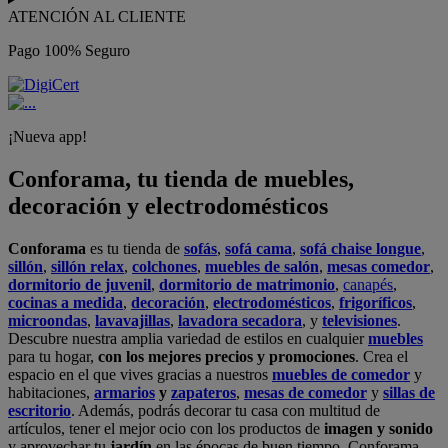
ATENCIÓN AL CLIENTE
Pago 100% Seguro
¡Nueva app!
Conforama, tu tienda de muebles,
decoración y electrodomésticos
Conforama
es tu tienda de
sofás
,
sofá cama
,
sofá chaise longue
,
sillón
,
sillón relax
,
colchones
,
muebles de salón
,
mesas comedor
,
dormitorio de juvenil
,
dormitorio de matrimonio
,
canapés
,
cocinas a medida
,
decoración
,
electrodomésticos
,
frigoríficos
,
microondas
,
lavavajillas
,
lavadora secadora
, y
televisiones
.
Descubre nuestra amplia variedad de estilos en cualquier
muebles
para tu hogar,
con los mejores precios y promociones
. Crea el
espacio en el que vives gracias a nuestros
muebles de comedor
y
habitaciones,
armarios
y
zapateros
,
mesas de comedor
y
sillas de
escritorio
. Además, podrás decorar tu casa con multitud de
artículos, tener el mejor ocio con los productos de
imagen y sonido
y aprovechar tu
jardín
en las épocas de buen tiempo. Conforama