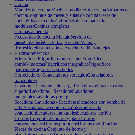
Cocina
Muebles de cocina
Muebles auxiliares de cocina
Armarios de
cocina
Conjuntos de mesas y sillas de cocina
Mesas de
cocina
Sillas de cocina
Taburetes de cocina
Cocinas
modulares
Cocinas completas
Cocinas a medida
Accesorios de cocina
Menaje
Servicio de
mesa
Cubertería
Cuchillos para chef
Vinos y
licores
Botellas
Utensilios de cocina
Vajilla
Bandejas
Electrodomésticos
Frigoríficos
Frigoríficos americanos
Frigoríficos
combi
Vinotecas
Frigoríficos integrables
Frigoríficos
pequeños
Frigoríficos portátiles
Congeladores
Congeladores verticales
Congeladores
horizontales
Lavadoras
Lavadoras de carga frontal
Lavadoras de carga
superior
Lavadoras - Secadoras
Lavadoras
integrables
Lavadoras por kg
Secadoras
Lavadoras - Secadoras
Secadoras con bomba de
calor
Secadoras de condensación
Secadoras de
evacuación
Secadoras integrables
Secadoras por Kg
Hornos
Conjunto de horno y placa
Hornos
convencionales
Hornos pirolíticos
Hornos multifunción
Placas de cocina
Conjunto de horno y
placa
Vitrocerámica
Placas de inducción
Placas de gas