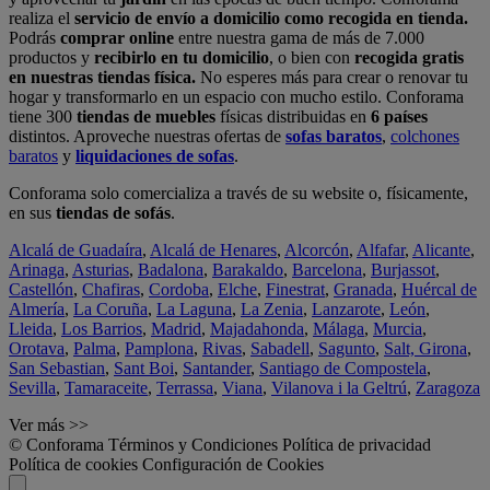
realiza el
servicio de envío a domicilio como recogida en tienda.
Podrás
comprar online
entre nuestra gama de más de 7.000
productos y
recibirlo en tu domicilio
, o bien con
recogida gratis
en nuestras tiendas física.
No esperes más para crear o renovar tu
hogar y transformarlo en un espacio con mucho estilo. Conforama
tiene 300
tiendas de muebles
físicas distribuidas en
6 países
distintos. Aproveche nuestras ofertas de
sofas baratos
,
colchones
baratos
y
liquidaciones de sofas
.
Conforama solo comercializa a través de su website o, físicamente,
en sus
tiendas de sofás
.
Alcalá de Guadaíra
,
Alcalá de Henares
,
Alcorcón
,
Alfafar
,
Alicante
,
Arinaga
,
Asturias
,
Badalona
,
Barakaldo
,
Barcelona
,
Burjassot
,
Castellón
,
Chafiras
,
Cordoba
,
Elche
,
Finestrat
,
Granada
,
Huércal de
Almería
,
La Coruña
,
La Laguna
,
La Zenia
,
Lanzarote
,
León
,
Lleida
,
Los Barrios
,
Madrid
,
Majadahonda
,
Málaga
,
Murcia
,
Orotava
,
Palma
,
Pamplona
,
Rivas
,
Sabadell
,
Sagunto
,
Salt, Girona
,
San Sebastian
,
Sant Boi
,
Santander
,
Santiago de Compostela
,
Sevilla
,
Tamaraceite
,
Terrassa
,
Viana
,
Vilanova i la Geltrú
,
Zaragoza
Ver más >>
© Conforama
Términos y Condiciones
Política de privacidad
Política de cookies
Configuración de Cookies