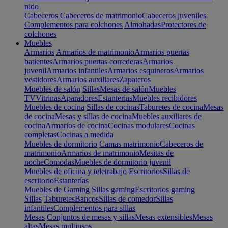
nido
Cabeceros
Cabeceros de matrimonio
Cabeceros juveniles
Complementos para colchones
Almohadas
Protectores de
colchones
Muebles
Armarios
Armarios de matrimonio
Armarios puertas
batientes
Armarios puertas correderas
Armarios
juvenil
Armarios infantiles
Armarios esquineros
Armarios
vestidores
Armarios auxiliares
Zapateros
Muebles de salón
Sillas
Mesas de salón
Muebles
TV
Vitrinas
Aparadores
Estanterias
Muebles recibidores
Muebles de cocina
Sillas de cocinas
Taburetes de cocina
Mesas
de cocina
Mesas y sillas de cocina
Muebles auxiliares de
cocina
Armarios de cocina
Cocinas modulares
Cocinas
completas
Cocinas a medida
Muebles de dormitorio
Camas matrimonio
Cabeceros de
matrimonio
Armarios de matrimonio
Mesitas de
noche
Comodas
Muebles de dormitorio juvenil
Muebles de oficina y teletrabajo
Escritorios
Sillas de
escritorio
Estanterías
Muebles de Gaming
Sillas gaming
Escritorios gaming
Sillas
Taburetes
Bancos
Sillas de comedor
Sillas
infantiles
Complementos para sillas
Mesas
Conjuntos de mesas y sillas
Mesas extensibles
Mesas
altas
Mesas multiusos