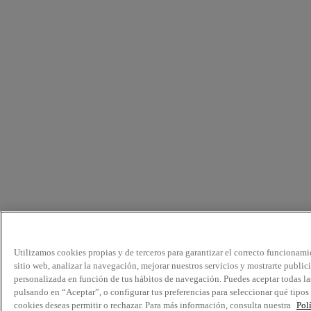
Utilizamos cookies propias y de terceros para garantizar el correcto funcionami
sitio web, analizar la navegación, mejorar nuestros servicios y mostrarte public
personalizada en función de tus hábitos de navegación. Puedes aceptar todas la
pulsando en “Aceptar”, o configurar tus preferencias para seleccionar qué tipos
cookies deseas permitir o rechazar. Para más información, consulta nuestra
Pol