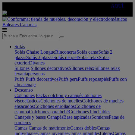
🔵Cambia tu electro con
-10% EXTRA
de descuento ☑️
AQUÍ
Baleares
Canarias
Sofás
Sofás
Chaise Longue
Rinconeras
Sofás cama
Sofás 2
plazas
Sofás 3 plazas
Sofás de piel
Sofás relax
Sofás
exterior
Divanes
Sillones
Sillones decorativos
Sillones relax
Sillones relax
levantapersonas
Puffs
Puffs decorativos
Puffs pera
Puffs reposapiés
Puffs con
almacenaje
Descanso
Colchones
Packs colchón y canapé
Colchones
viscoelásticos
Colchones de muelles
Colchones de muelles
ensacados
Colchones enrollados
Colchones de
espuma
Colchones para bebé
Colchones hinchables
Canapés y bases
Canapés
Base tapizadas
Somieres
Patas de
somieres
Camas
Camas de matrimonio
Camas dobles
Camas
individuales
Camas juveniles
Camas infantiles
Literas
Camas