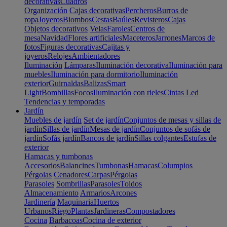
decorativas
Cuadros
Organización
Cajas decorativas
Percheros
Burros de
ropa
Joyeros
Biombos
Cestas
Baúles
Revisteros
Cajas
Objetos decorativos
Velas
Faroles
Centros de
mesa
Navidad
Flores artificiales
Maceteros
Jarrones
Marcos de
fotos
Figuras decorativas
Cajitas y
joyeros
Relojes
Ambientadores
Iluminación
Lámparas
Iluminación decorativa
Iluminación para
muebles
Iluminación para dormitorio
Iluminación
exterior
Guirnaldas
Balizas
Smart
Light
Bombillas
Focos
Iluminación con rieles
Cintas Led
Tendencias y temporadas
Jardín
Muebles de jardín
Set de jardín
Conjuntos de mesas y sillas de
jardín
Sillas de jardín
Mesas de jardín
Conjuntos de sofás de
jardín
Sofás jardín
Bancos de jardín
Sillas colgantes
Estufas de
exterior
Hamacas y tumbonas
Accesorios
Balancines
Tumbonas
Hamacas
Columpios
Pérgolas
Cenadores
Carpas
Pérgolas
Parasoles
Sombrillas
Parasoles
Toldos
Almacenamiento
Armarios
Arcones
Jardinería
Maquinaria
Huertos
Urbanos
Riego
Plantas
Jardineras
Compostadores
Cocina
Barbacoas
Cocina de exterior