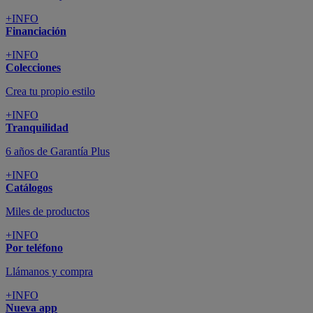
+INFO
Financiación
+INFO
Colecciones
Crea tu propio estilo
+INFO
Tranquilidad
6 años de Garantía Plus
+INFO
Catálogos
Miles de productos
+INFO
Por teléfono
Llámanos y compra
+INFO
Nueva app