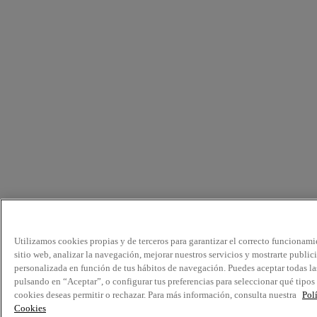
Utilizamos cookies propias y de terceros para garantizar el correcto funcionami
sitio web, analizar la navegación, mejorar nuestros servicios y mostrarte public
personalizada en función de tus hábitos de navegación. Puedes aceptar todas la
pulsando en “Aceptar”, o configurar tus preferencias para seleccionar qué tipos
cookies deseas permitir o rechazar. Para más información, consulta nuestra
Pol
Cookies