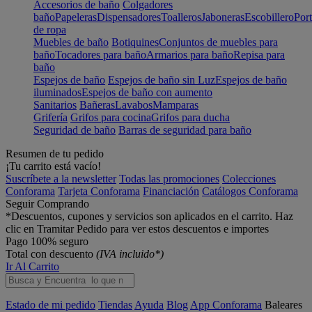
Accesorios de baño
Colgadores
baño
Papeleras
Dispensadores
Toalleros
Jaboneras
Escobillero
Port
de ropa
Muebles de baño
Botiquines
Conjuntos de muebles para
baño
Tocadores para baño
Armarios para baño
Repisa para
baño
Espejos de baño
Espejos de baño sin Luz
Espejos de baño
iluminados
Espejos de baño con aumento
Sanitarios
Bañeras
Lavabos
Mamparas
Grifería
Grifos para cocina
Grifos para ducha
Seguridad de baño
Barras de seguridad para baño
Resumen de tu pedido
¡Tu carrito está vacío!
Suscríbete a la newsletter
Todas las promociones
Colecciones
Conforama
Tarjeta Conforama
Financiación
Catálogos Conforama
Seguir Comprando
*Descuentos, cupones y servicios son aplicados en el carrito. Haz
clic en Tramitar Pedido para ver estos descuentos e importes
Pago 100% seguro
Total con descuento
(IVA incluido*)
Ir Al Carrito
Estado de mi pedido
Tiendas
Ayuda
Blog
App Conforama
Baleares