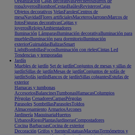
Organización
Cajas decorativas
Percheros
Burros de
ropa
Joyeros
Biombos
Cestas
Baúles
Revisteros
Cajas
Objetos decorativos
Velas
Faroles
Centros de
mesa
Navidad
Flores artificiales
Maceteros
Jarrones
Marcos de
fotos
Figuras decorativas
Cajitas y
joyeros
Relojes
Ambientadores
Iluminación
Lámparas
Iluminación decorativa
Iluminación para
muebles
Iluminación para dormitorio
Iluminación
exterior
Guirnaldas
Balizas
Smart
Light
Bombillas
Focos
Iluminación con rieles
Cintas Led
Tendencias y temporadas
Jardín
Muebles de jardín
Set de jardín
Conjuntos de mesas y sillas de
jardín
Sillas de jardín
Mesas de jardín
Conjuntos de sofás de
jardín
Sofás jardín
Bancos de jardín
Sillas colgantes
Estufas de
exterior
Hamacas y tumbonas
Accesorios
Balancines
Tumbonas
Hamacas
Columpios
Pérgolas
Cenadores
Carpas
Pérgolas
Parasoles
Sombrillas
Parasoles
Toldos
Almacenamiento
Armarios
Arcones
Jardinería
Maquinaria
Huertos
Urbanos
Riego
Plantas
Jardineras
Compostadores
Cocina
Barbacoas
Cocina de exterior
Decoración
Grifos y fuentes
Estatuas
Macetas
Termómetros y