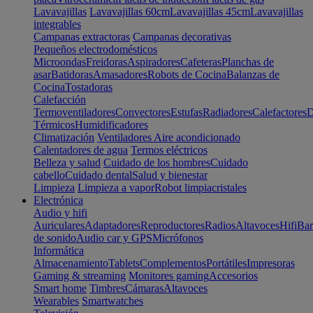
Lavavajillas
Lavavajillas 60cm
Lavavajillas 45cm
Lavavajillas
integrables
Campanas extractoras
Campanas decorativas
Pequeños electrodomésticos
Microondas
Freidoras
Aspiradores
Cafeteras
Planchas de
asar
Batidoras
Amasadores
Robots de Cocina
Balanzas de
Cocina
Tostadoras
Calefacción
Termoventiladores
Convectores
Estufas
Radiadores
Calefactores
D
Térmicos
Humidificadores
Climatización
Ventiladores
Aire acondicionado
Calentadores de agua
Termos eléctricos
Belleza y salud
Cuidado de los hombres
Cuidado
cabello
Cuidado dental
Salud y bienestar
Limpieza
Limpieza a vapor
Robot limpiacristales
Electrónica
Audio y hifi
Auriculares
Adaptadores
Reproductores
Radios
Altavoces
Hifi
Bar
de sonido
Audio car y GPS
Micrófonos
Informática
Almacenamiento
Tablets
Complementos
Portátiles
Impresoras
Gaming & streaming
Monitores gaming
Accesorios
Smart home
Timbres
Cámaras
Altavoces
Wearables
Smartwatches