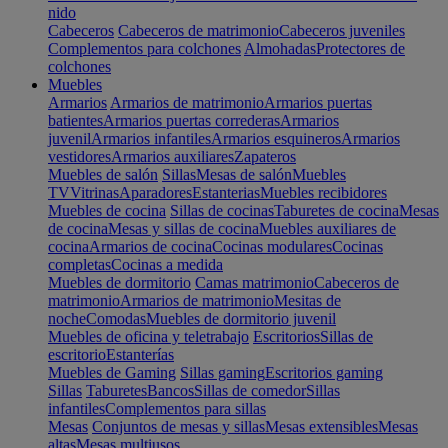
nido
Cabeceros
Cabeceros de matrimonio
Cabeceros juveniles
Complementos para colchones
Almohadas
Protectores de
colchones
Muebles
Armarios
Armarios de matrimonio
Armarios puertas
batientes
Armarios puertas correderas
Armarios
juvenil
Armarios infantiles
Armarios esquineros
Armarios
vestidores
Armarios auxiliares
Zapateros
Muebles de salón
Sillas
Mesas de salón
Muebles
TV
Vitrinas
Aparadores
Estanterias
Muebles recibidores
Muebles de cocina
Sillas de cocinas
Taburetes de cocina
Mesas
de cocina
Mesas y sillas de cocina
Muebles auxiliares de
cocina
Armarios de cocina
Cocinas modulares
Cocinas
completas
Cocinas a medida
Muebles de dormitorio
Camas matrimonio
Cabeceros de
matrimonio
Armarios de matrimonio
Mesitas de
noche
Comodas
Muebles de dormitorio juvenil
Muebles de oficina y teletrabajo
Escritorios
Sillas de
escritorio
Estanterías
Muebles de Gaming
Sillas gaming
Escritorios gaming
Sillas
Taburetes
Bancos
Sillas de comedor
Sillas
infantiles
Complementos para sillas
Mesas
Conjuntos de mesas y sillas
Mesas extensibles
Mesas
altas
Mesas multiusos