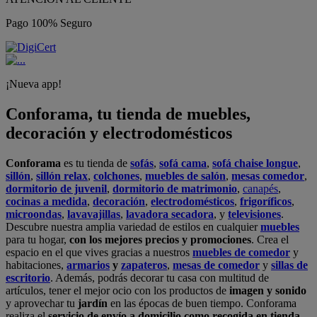
Pago 100% Seguro
¡Nueva app!
Conforama, tu tienda de muebles,
decoración y electrodomésticos
Conforama
es tu tienda de
sofás
,
sofá cama
,
sofá chaise longue
,
sillón
,
sillón relax
,
colchones
,
muebles de salón
,
mesas comedor
,
dormitorio de juvenil
,
dormitorio de matrimonio
,
canapés
,
cocinas a medida
,
decoración
,
electrodomésticos
,
frigoríficos
,
microondas
,
lavavajillas
,
lavadora secadora
, y
televisiones
.
Descubre nuestra amplia variedad de estilos en cualquier
muebles
para tu hogar,
con los mejores precios y promociones
. Crea el
espacio en el que vives gracias a nuestros
muebles de comedor
y
habitaciones,
armarios
y
zapateros
,
mesas de comedor
y
sillas de
escritorio
. Además, podrás decorar tu casa con multitud de
artículos, tener el mejor ocio con los productos de
imagen y sonido
y aprovechar tu
jardín
en las épocas de buen tiempo. Conforama
realiza el
servicio de envío a domicilio como recogida en tienda.