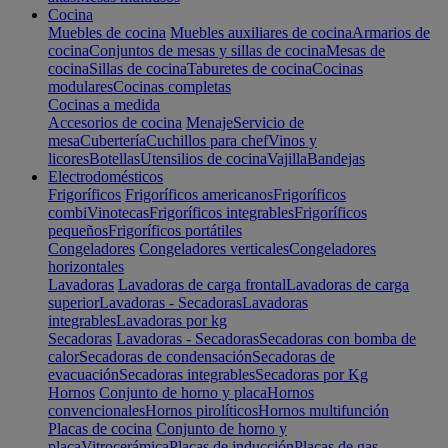
Cocina
Muebles de cocina
Muebles auxiliares de cocina
Armarios de
cocina
Conjuntos de mesas y sillas de cocina
Mesas de
cocina
Sillas de cocina
Taburetes de cocina
Cocinas
modulares
Cocinas completas
Cocinas a medida
Accesorios de cocina
Menaje
Servicio de
mesa
Cubertería
Cuchillos para chef
Vinos y
licores
Botellas
Utensilios de cocina
Vajilla
Bandejas
Electrodomésticos
Frigoríficos
Frigoríficos americanos
Frigoríficos
combi
Vinotecas
Frigoríficos integrables
Frigoríficos
pequeños
Frigoríficos portátiles
Congeladores
Congeladores verticales
Congeladores
horizontales
Lavadoras
Lavadoras de carga frontal
Lavadoras de carga
superior
Lavadoras - Secadoras
Lavadoras
integrables
Lavadoras por kg
Secadoras
Lavadoras - Secadoras
Secadoras con bomba de
calor
Secadoras de condensación
Secadoras de
evacuación
Secadoras integrables
Secadoras por Kg
Hornos
Conjunto de horno y placa
Hornos
convencionales
Hornos pirolíticos
Hornos multifunción
Placas de cocina
Conjunto de horno y
placa
Vitrocerámica
Placas de inducción
Placas de gas