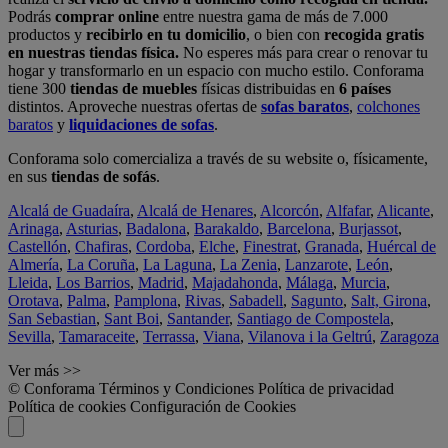
Podrás
comprar online
entre nuestra gama de más de 7.000
productos y
recibirlo en tu domicilio
, o bien con
recogida gratis
en nuestras tiendas física.
No esperes más para crear o renovar tu
hogar y transformarlo en un espacio con mucho estilo. Conforama
tiene 300
tiendas de muebles
físicas distribuidas en
6 países
distintos. Aproveche nuestras ofertas de
sofas baratos
,
colchones
baratos
y
liquidaciones de sofas
.
Conforama solo comercializa a través de su website o, físicamente,
en sus
tiendas de sofás
.
Alcalá de Guadaíra
,
Alcalá de Henares
,
Alcorcón
,
Alfafar
,
Alicante
,
Arinaga
,
Asturias
,
Badalona
,
Barakaldo
,
Barcelona
,
Burjassot
,
Castellón
,
Chafiras
,
Cordoba
,
Elche
,
Finestrat
,
Granada
,
Huércal de
Almería
,
La Coruña
,
La Laguna
,
La Zenia
,
Lanzarote
,
León
,
Lleida
,
Los Barrios
,
Madrid
,
Majadahonda
,
Málaga
,
Murcia
,
Orotava
,
Palma
,
Pamplona
,
Rivas
,
Sabadell
,
Sagunto
,
Salt, Girona
,
San Sebastian
,
Sant Boi
,
Santander
,
Santiago de Compostela
,
Sevilla
,
Tamaraceite
,
Terrassa
,
Viana
,
Vilanova i la Geltrú
,
Zaragoza
Ver más >>
© Conforama
Términos y Condiciones
Política de privacidad
Política de cookies
Configuración de Cookies