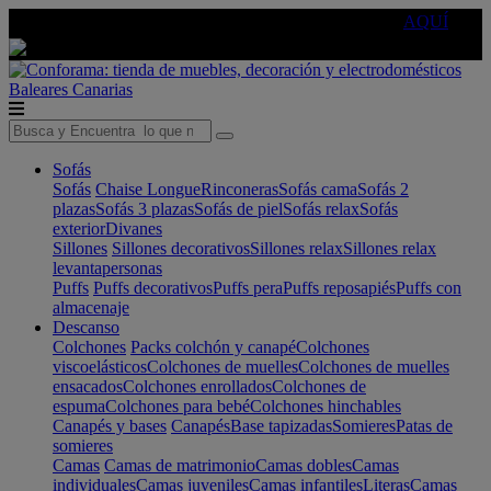
🔵Cambia tu electro con
-10% EXTRA
de descuento ☑️
AQUÍ
Baleares
Canarias
Sofás
Sofás
Chaise Longue
Rinconeras
Sofás cama
Sofás 2
plazas
Sofás 3 plazas
Sofás de piel
Sofás relax
Sofás
exterior
Divanes
Sillones
Sillones decorativos
Sillones relax
Sillones relax
levantapersonas
Puffs
Puffs decorativos
Puffs pera
Puffs reposapiés
Puffs con
almacenaje
Descanso
Colchones
Packs colchón y canapé
Colchones
viscoelásticos
Colchones de muelles
Colchones de muelles
ensacados
Colchones enrollados
Colchones de
espuma
Colchones para bebé
Colchones hinchables
Canapés y bases
Canapés
Base tapizadas
Somieres
Patas de
somieres
Camas
Camas de matrimonio
Camas dobles
Camas
individuales
Camas juveniles
Camas infantiles
Literas
Camas