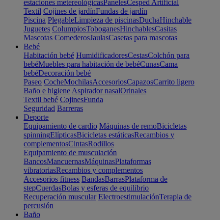
estaciones metereológicas
Paneles
Cesped Artificial
Textil
Cojines de jardín
Fundas de jardín
Piscina
Plegable
Limpieza de piscinas
Ducha
Hinchable
Juguetes
Columpios
Toboganes
Hinchables
Casitas
Mascotas
Comederos
Jaulas
Casetas para mascotas
Bebé
Habitación bebé
Humidificadores
Cestas
Colchón para
bebé
Muebles para habitación de bebé
Cunas
Cama
bebé
Decoración bebé
Paseo
Coche
Mochilas
Accesorios
Capazos
Carrito ligero
Baño e higiene
Aspirador nasal
Orinales
Textil bebé
Cojines
Funda
Seguridad
Barreras
Deporte
Equipamiento de cardio
Máquinas de remo
Bicicletas
spinning
Elípticas
Bicicletas estáticas
Recambios y
complementos
Cintas
Rodillos
Equipamiento de musculación
Bancos
Mancuernas
Máquinas
Plataformas
vibratorias
Recambios y complementos
Accesorios fitness
Bandas
Barras
Plataforma de
step
Cuerdas
Bolas y esferas de equilibrio
Recuperación muscular
Electroestimulación
Terapia de
percusión
Baño