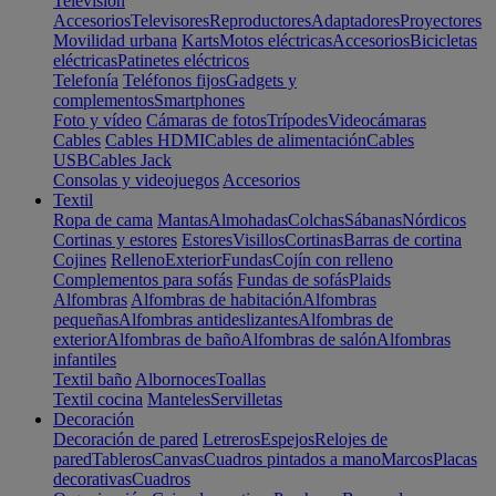
Televisión
Accesorios
Televisores
Reproductores
Adaptadores
Proyectores
Movilidad urbana
Karts
Motos eléctricas
Accesorios
Bicicletas
eléctricas
Patinetes eléctricos
Telefonía
Teléfonos fijos
Gadgets y
complementos
Smartphones
Foto y vídeo
Cámaras de fotos
Trípodes
Videocámaras
Cables
Cables HDMI
Cables de alimentación
Cables
USB
Cables Jack
Consolas y videojuegos
Accesorios
Textil
Ropa de cama
Mantas
Almohadas
Colchas
Sábanas
Nórdicos
Cortinas y estores
Estores
Visillos
Cortinas
Barras de cortina
Cojines
Relleno
Exterior
Fundas
Cojín con relleno
Complementos para sofás
Fundas de sofás
Plaids
Alfombras
Alfombras de habitación
Alfombras
pequeñas
Alfombras antideslizantes
Alfombras de
exterior
Alfombras de baño
Alfombras de salón
Alfombras
infantiles
Textil baño
Albornoces
Toallas
Textil cocina
Manteles
Servilletas
Decoración
Decoración de pared
Letreros
Espejos
Relojes de
pared
Tableros
Canvas
Cuadros pintados a mano
Marcos
Placas
decorativas
Cuadros