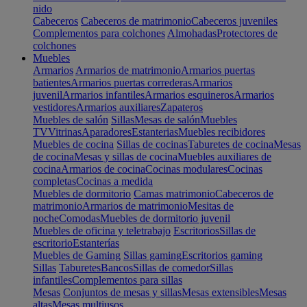
nido
Cabeceros
Cabeceros de matrimonio
Cabeceros juveniles
Complementos para colchones
Almohadas
Protectores de
colchones
Muebles
Armarios
Armarios de matrimonio
Armarios puertas
batientes
Armarios puertas correderas
Armarios
juvenil
Armarios infantiles
Armarios esquineros
Armarios
vestidores
Armarios auxiliares
Zapateros
Muebles de salón
Sillas
Mesas de salón
Muebles
TV
Vitrinas
Aparadores
Estanterias
Muebles recibidores
Muebles de cocina
Sillas de cocinas
Taburetes de cocina
Mesas
de cocina
Mesas y sillas de cocina
Muebles auxiliares de
cocina
Armarios de cocina
Cocinas modulares
Cocinas
completas
Cocinas a medida
Muebles de dormitorio
Camas matrimonio
Cabeceros de
matrimonio
Armarios de matrimonio
Mesitas de
noche
Comodas
Muebles de dormitorio juvenil
Muebles de oficina y teletrabajo
Escritorios
Sillas de
escritorio
Estanterías
Muebles de Gaming
Sillas gaming
Escritorios gaming
Sillas
Taburetes
Bancos
Sillas de comedor
Sillas
infantiles
Complementos para sillas
Mesas
Conjuntos de mesas y sillas
Mesas extensibles
Mesas
altas
Mesas multiusos