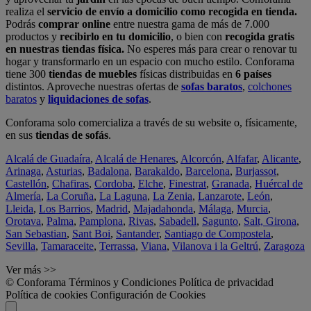
realiza el
servicio de envío a domicilio como recogida en tienda.
Podrás
comprar online
entre nuestra gama de más de 7.000
productos y
recibirlo en tu domicilio
, o bien con
recogida gratis
en nuestras tiendas física.
No esperes más para crear o renovar tu
hogar y transformarlo en un espacio con mucho estilo. Conforama
tiene 300
tiendas de muebles
físicas distribuidas en
6 países
distintos. Aproveche nuestras ofertas de
sofas baratos
,
colchones
baratos
y
liquidaciones de sofas
.
Conforama solo comercializa a través de su website o, físicamente,
en sus
tiendas de sofás
.
Alcalá de Guadaíra
,
Alcalá de Henares
,
Alcorcón
,
Alfafar
,
Alicante
,
Arinaga
,
Asturias
,
Badalona
,
Barakaldo
,
Barcelona
,
Burjassot
,
Castellón
,
Chafiras
,
Cordoba
,
Elche
,
Finestrat
,
Granada
,
Huércal de
Almería
,
La Coruña
,
La Laguna
,
La Zenia
,
Lanzarote
,
León
,
Lleida
,
Los Barrios
,
Madrid
,
Majadahonda
,
Málaga
,
Murcia
,
Orotava
,
Palma
,
Pamplona
,
Rivas
,
Sabadell
,
Sagunto
,
Salt, Girona
,
San Sebastian
,
Sant Boi
,
Santander
,
Santiago de Compostela
,
Sevilla
,
Tamaraceite
,
Terrassa
,
Viana
,
Vilanova i la Geltrú
,
Zaragoza
Ver más >>
© Conforama
Términos y Condiciones
Política de privacidad
Política de cookies
Configuración de Cookies