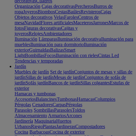
decorativas
Cuadros
Organización
Cajas decorativas
Percheros
Burros de
ropa
Joyeros
Biombos
Cestas
Baúles
Revisteros
Cajas
Objetos decorativos
Velas
Faroles
Centros de
mesa
Navidad
Flores artificiales
Maceteros
Jarrones
Marcos de
fotos
Figuras decorativas
Cajitas y
joyeros
Relojes
Ambientadores
Iluminación
Lámparas
Iluminación decorativa
Iluminación para
muebles
Iluminación para dormitorio
Iluminación
exterior
Guirnaldas
Balizas
Smart
Light
Bombillas
Focos
Iluminación con rieles
Cintas Led
Tendencias y temporadas
Jardín
Muebles de jardín
Set de jardín
Conjuntos de mesas y sillas de
jardín
Sillas de jardín
Mesas de jardín
Conjuntos de sofás de
jardín
Sofás jardín
Bancos de jardín
Sillas colgantes
Estufas de
exterior
Hamacas y tumbonas
Accesorios
Balancines
Tumbonas
Hamacas
Columpios
Pérgolas
Cenadores
Carpas
Pérgolas
Parasoles
Sombrillas
Parasoles
Toldos
Almacenamiento
Armarios
Arcones
Jardinería
Maquinaria
Huertos
Urbanos
Riego
Plantas
Jardineras
Compostadores
Cocina
Barbacoas
Cocina de exterior