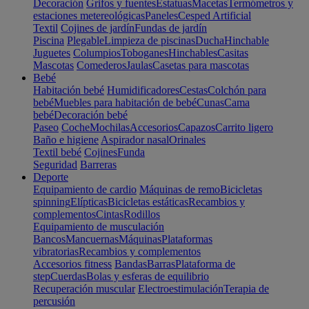
Decoración
Grifos y fuentes
Estatuas
Macetas
Termómetros y
estaciones metereológicas
Paneles
Cesped Artificial
Textil
Cojines de jardín
Fundas de jardín
Piscina
Plegable
Limpieza de piscinas
Ducha
Hinchable
Juguetes
Columpios
Toboganes
Hinchables
Casitas
Mascotas
Comederos
Jaulas
Casetas para mascotas
Bebé
Habitación bebé
Humidificadores
Cestas
Colchón para
bebé
Muebles para habitación de bebé
Cunas
Cama
bebé
Decoración bebé
Paseo
Coche
Mochilas
Accesorios
Capazos
Carrito ligero
Baño e higiene
Aspirador nasal
Orinales
Textil bebé
Cojines
Funda
Seguridad
Barreras
Deporte
Equipamiento de cardio
Máquinas de remo
Bicicletas
spinning
Elípticas
Bicicletas estáticas
Recambios y
complementos
Cintas
Rodillos
Equipamiento de musculación
Bancos
Mancuernas
Máquinas
Plataformas
vibratorias
Recambios y complementos
Accesorios fitness
Bandas
Barras
Plataforma de
step
Cuerdas
Bolas y esferas de equilibrio
Recuperación muscular
Electroestimulación
Terapia de
percusión