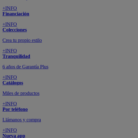
+INFO
Financiación
+INFO
Colecciones
Crea tu propio estilo
+INFO
Tranquilidad
6 años de Garantía Plus
+INFO
Catálogos
Miles de productos
+INFO
Por teléfono
Llámanos y compra
+INFO
Nueva app