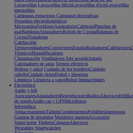
Lavavajillas
Lavavajillas 60cm
Lavavajillas 45cm
Lavavajillas
integrables
Campanas extractoras
Campanas decorativas
Pequeños electrodomésticos
Microondas
Freidoras
Aspiradores
Cafeteras
Planchas de
asar
Batidoras
Amasadores
Robots de Cocina
Balanzas de
Cocina
Tostadoras
Calefacción
Termoventiladores
Convectores
Estufas
Radiadores
Calefactores
D
Térmicos
Humidificadores
Climatización
Ventiladores
Aire acondicionado
Calentadores de agua
Termos eléctricos
Belleza y salud
Cuidado de los hombres
Cuidado
cabello
Cuidado dental
Salud y bienestar
Limpieza
Limpieza a vapor
Robot limpiacristales
Electrónica
Audio y hifi
Auriculares
Adaptadores
Reproductores
Radios
Altavoces
Hifi
Bar
de sonido
Audio car y GPS
Micrófonos
Informática
Almacenamiento
Tablets
Complementos
Portátiles
Impresoras
Gaming & streaming
Monitores gaming
Accesorios
Smart home
Timbres
Cámaras
Altavoces
Wearables
Smartwatches