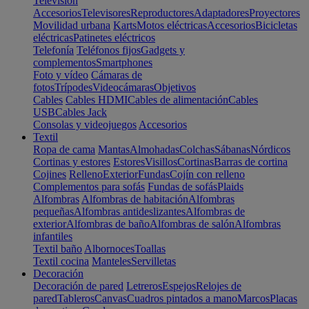
Televisión
Accesorios
Televisores
Reproductores
Adaptadores
Proyectores
Movilidad urbana
Karts
Motos eléctricas
Accesorios
Bicicletas
eléctricas
Patinetes eléctricos
Telefonía
Teléfonos fijos
Gadgets y
complementos
Smartphones
Foto y vídeo
Cámaras de
fotos
Trípodes
Videocámaras
Objetivos
Cables
Cables HDMI
Cables de alimentación
Cables
USB
Cables Jack
Consolas y videojuegos
Accesorios
Textil
Ropa de cama
Mantas
Almohadas
Colchas
Sábanas
Nórdicos
Cortinas y estores
Estores
Visillos
Cortinas
Barras de cortina
Cojines
Relleno
Exterior
Fundas
Cojín con relleno
Complementos para sofás
Fundas de sofás
Plaids
Alfombras
Alfombras de habitación
Alfombras
pequeñas
Alfombras antideslizantes
Alfombras de
exterior
Alfombras de baño
Alfombras de salón
Alfombras
infantiles
Textil baño
Albornoces
Toallas
Textil cocina
Manteles
Servilletas
Decoración
Decoración de pared
Letreros
Espejos
Relojes de
pared
Tableros
Canvas
Cuadros pintados a mano
Marcos
Placas