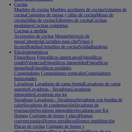
Cocina
Muebles de cocina
Muebles auxiliares de cocina
Armarios de
cocina
Conjuntos de mesas y sillas de cocina
Mesas de
cocina
Sillas de cocina
Taburetes de cocina
Cocinas
modulares
Cocinas completas
Cocinas a medida
Accesorios de cocina
Menaje
Servicio de
mesa
Cubertería
Cuchillos para chef
Vinos y
licores
Botellas
Utensilios de cocina
Vajilla
Bandejas
Electrodomésticos
Frigoríficos
Frigoríficos americanos
Frigoríficos
combi
Vinotecas
Frigoríficos integrables
Frigoríficos
pequeños
Frigoríficos portátiles
Congeladores
Congeladores verticales
Congeladores
horizontales
Lavadoras
Lavadoras de carga frontal
Lavadoras de carga
superior
Lavadoras - Secadoras
Lavadoras
integrables
Lavadoras por kg
Secadoras
Lavadoras - Secadoras
Secadoras con bomba de
calor
Secadoras de condensación
Secadoras de
evacuación
Secadoras integrables
Secadoras por Kg
Hornos
Conjunto de horno y placa
Hornos
convencionales
Hornos pirolíticos
Hornos multifunción
Placas de cocina
Conjunto de horno y
placa
Vitrocerámica
Placas de inducción
Placas de gas