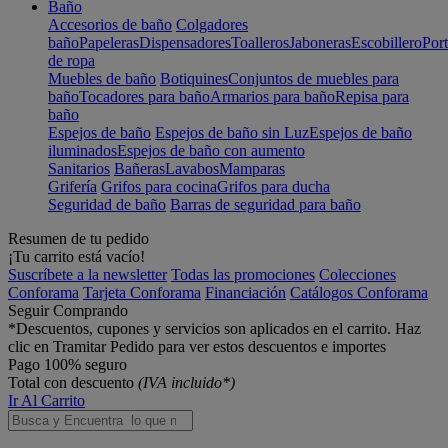
Baño
Accesorios de baño
Colgadores
baño
Papeleras
Dispensadores
Toalleros
Jaboneras
Escobillero
Port
de ropa
Muebles de baño
Botiquines
Conjuntos de muebles para
baño
Tocadores para baño
Armarios para baño
Repisa para
baño
Espejos de baño
Espejos de baño sin Luz
Espejos de baño
iluminados
Espejos de baño con aumento
Sanitarios
Bañeras
Lavabos
Mamparas
Grifería
Grifos para cocina
Grifos para ducha
Seguridad de baño
Barras de seguridad para baño
Resumen de tu pedido
¡Tu carrito está vacío!
Suscríbete a la newsletter
Todas las promociones
Colecciones
Conforama
Tarjeta Conforama
Financiación
Catálogos Conforama
Seguir Comprando
*Descuentos, cupones y servicios son aplicados en el carrito. Haz
clic en Tramitar Pedido para ver estos descuentos e importes
Pago 100% seguro
Total con descuento
(IVA incluido*)
Ir Al Carrito