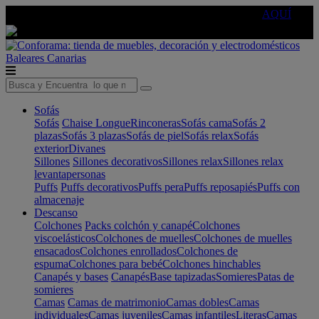
🔵Cambia tu electro con
-10% EXTRA
de descuento ☑️
AQUÍ
Baleares
Canarias
Sofás
Sofás
Chaise Longue
Rinconeras
Sofás cama
Sofás 2
plazas
Sofás 3 plazas
Sofás de piel
Sofás relax
Sofás
exterior
Divanes
Sillones
Sillones decorativos
Sillones relax
Sillones relax
levantapersonas
Puffs
Puffs decorativos
Puffs pera
Puffs reposapiés
Puffs con
almacenaje
Descanso
Colchones
Packs colchón y canapé
Colchones
viscoelásticos
Colchones de muelles
Colchones de muelles
ensacados
Colchones enrollados
Colchones de
espuma
Colchones para bebé
Colchones hinchables
Canapés y bases
Canapés
Base tapizadas
Somieres
Patas de
somieres
Camas
Camas de matrimonio
Camas dobles
Camas
individuales
Camas juveniles
Camas infantiles
Literas
Camas