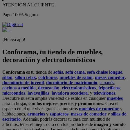
ATENCIÓN AL CLIENTE
Pago 100% Seguro
¡Nueva app!
Conforama, tu tienda de muebles,
decoración y electrodomésticos
Conforama
es tu tienda de
sofás
,
sofá cama
,
sofá chaise longue
,
sillón
,
sillón relax
,
colchones
,
muebles de salón
,
mesas comedor
,
dormitorio de juvenil
,
dormitorio de matrimonio
,
canapés
,
cocinas a medida
,
decoración
,
electrodomésticos
,
frigoríficos
,
microondas
,
lavavajillas
,
lavadora secadora
, y
televisiones
.
Descubre nuestra amplia variedad de estilos en cualquier
muebles
para tu hogar,
con los mejores precios y promociones
. Crea el
espacio en el que vives gracias a nuestros
muebles de comedor
y
habitaciones,
armarios
y
zapateros
,
mesas de comedor
y
sillas de
escritorio
. Además, podrás decorar tu casa con multitud de
artículos, tener el mejor ocio con los productos de
imagen y sonido
y aprovechar tu
jardín
en las épocas de buen tiempo. Conforama