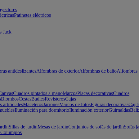
oyectores
éctricas
Patinetes eléctricos
s Jack
ras antideslizantes
Alfombras de exterior
Alfombras de baño
Alfombras 
Canvas
Cuadros pintados a mano
Marcos
Placas decorativas
Cuadros
s
Biombos
Cestas
Baúles
Revisteros
Cajas
s artificiales
Maceteros
Jarrones
Marcos de fotos
Figuras decorativas
Cajit
muebles
Iluminación para dormitorio
Iluminación exterior
Guirnaldas
Bali
ardín
Sillas de jardín
Mesas de jardín
Conjuntos de sofás de jardín
Sofás j
s
Columpios