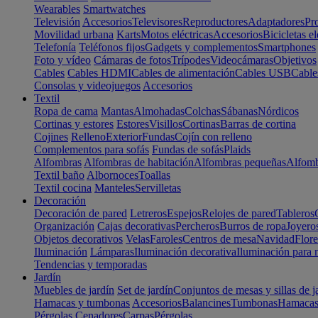
Wearables
Smartwatches
Televisión
Accesorios
Televisores
Reproductores
Adaptadores
Pr
Movilidad urbana
Karts
Motos eléctricas
Accesorios
Bicicletas el
Telefonía
Teléfonos fijos
Gadgets y complementos
Smartphones
Foto y vídeo
Cámaras de fotos
Trípodes
Videocámaras
Objetivos
Cables
Cables HDMI
Cables de alimentación
Cables USB
Cable
Consolas y videojuegos
Accesorios
Textil
Ropa de cama
Mantas
Almohadas
Colchas
Sábanas
Nórdicos
Cortinas y estores
Estores
Visillos
Cortinas
Barras de cortina
Cojines
Relleno
Exterior
Fundas
Cojín con relleno
Complementos para sofás
Fundas de sofás
Plaids
Alfombras
Alfombras de habitación
Alfombras pequeñas
Alfomb
Textil baño
Albornoces
Toallas
Textil cocina
Manteles
Servilletas
Decoración
Decoración de pared
Letreros
Espejos
Relojes de pared
Tableros
Organización
Cajas decorativas
Percheros
Burros de ropa
Joyero
Objetos decorativos
Velas
Faroles
Centros de mesa
Navidad
Flore
Iluminación
Lámparas
Iluminación decorativa
Iluminación para 
Tendencias y temporadas
Jardín
Muebles de jardín
Set de jardín
Conjuntos de mesas y sillas de j
Hamacas y tumbonas
Accesorios
Balancines
Tumbonas
Hamaca
Pérgolas
Cenadores
Carpas
Pérgolas