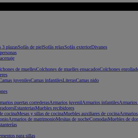
s 3 plazas
Sofás de piel
Sofás relax
Sofás exterior
Divanes
apersonas
macenaje
chones de muelles
Colchones de muelles ensacados
Colchones enrollad
eres
Camas juveniles
Camas infantiles
Literas
Camas nido
ones
marios puertas correderas
Armarios juvenil
Armarios infantiles
Armarios 
radores
Estanterias
Muebles recibidores
e cocina
Mesas y sillas de cocina
Muebles auxiliares de cocina
Armarios
onio
Armarios de matrimonio
Mesitas de noche
Comodas
Muebles de dor
tanterías
entos para sillas