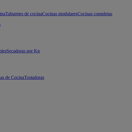
ina
Taburetes de cocina
Cocinas modulares
Cocinas completas
s
bles
Secadoras por Kg
as de Cocina
Tostadoras