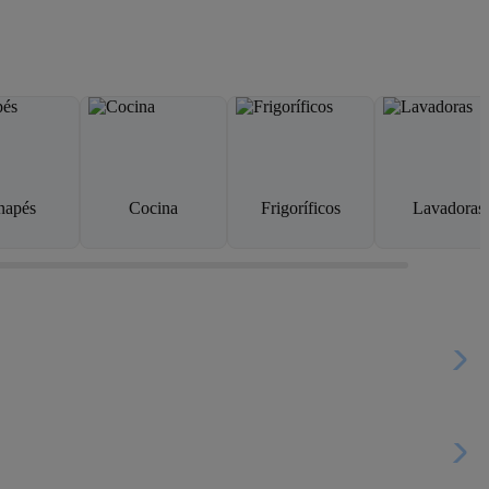
napés
Cocina
Frigoríficos
Lavadoras