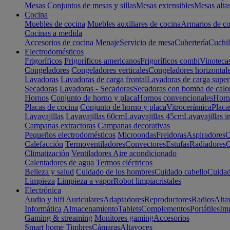
Mesas
Conjuntos de mesas y sillas
Mesas extensibles
Mesas alta
Cocina
Muebles de cocina
Muebles auxiliares de cocina
Armarios de co
Cocinas a medida
Accesorios de cocina
Menaje
Servicio de mesa
Cubertería
Cuchil
Electrodomésticos
Frigoríficos
Frigoríficos americanos
Frigoríficos combi
Vinoteca
Congeladores
Congeladores verticales
Congeladores horizontal
Lavadoras
Lavadoras de carga frontal
Lavadoras de carga super
Secadoras
Lavadoras - Secadoras
Secadoras con bomba de calo
Hornos
Conjunto de horno y placa
Hornos convencionales
Horno
Placas de cocina
Conjunto de horno y placa
Vitrocerámica
Placa
Lavavajillas
Lavavajillas 60cm
Lavavajillas 45cm
Lavavajillas i
Campanas extractoras
Campanas decorativas
Pequeños electrodomésticos
Microondas
Freidoras
Aspiradores
C
Calefacción
Termoventiladores
Convectores
Estufas
Radiadores
C
Climatización
Ventiladores
Aire acondicionado
Calentadores de agua
Termos eléctricos
Belleza y salud
Cuidado de los hombres
Cuidado cabello
Cuidad
Limpieza
Limpieza a vapor
Robot limpiacristales
Electrónica
Audio y hifi
Auriculares
Adaptadores
Reproductores
Radios
Alta
Informática
Almacenamiento
Tablets
Complementos
Portátiles
Im
Gaming & streaming
Monitores gaming
Accesorios
Smart home
Timbres
Cámaras
Altavoces