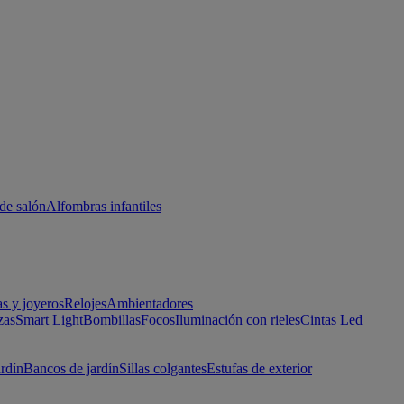
de salón
Alfombras infantiles
as y joyeros
Relojes
Ambientadores
zas
Smart Light
Bombillas
Focos
Iluminación con rieles
Cintas Led
ardín
Bancos de jardín
Sillas colgantes
Estufas de exterior