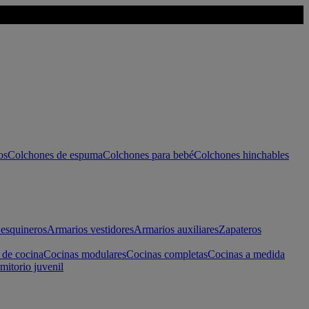
os
Colchones de espuma
Colchones para bebé
Colchones hinchables
esquineros
Armarios vestidores
Armarios auxiliares
Zapateros
 de cocina
Cocinas modulares
Cocinas completas
Cocinas a medida
mitorio juvenil