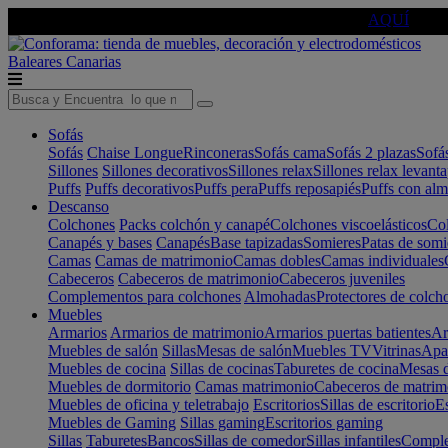
🔵Cambia tu electro con
-10% EXTRA
de descuento ☑️
AQUÍ
Baleares
Canarias
Sofás
Sofás
Chaise Longue
Rinconeras
Sofás cama
Sofás 2 plazas
Sofá
Sillones
Sillones decorativos
Sillones relax
Sillones relax levant
Puffs
Puffs decorativos
Puffs pera
Puffs reposapiés
Puffs con al
Descanso
Colchones
Packs colchón y canapé
Colchones viscoelásticos
Col
Canapés y bases
Canapés
Base tapizadas
Somieres
Patas de somi
Camas
Camas de matrimonio
Camas dobles
Camas individuales
Cabeceros
Cabeceros de matrimonio
Cabeceros juveniles
Complementos para colchones
Almohadas
Protectores de colch
Muebles
Armarios
Armarios de matrimonio
Armarios puertas batientes
Ar
Muebles de salón
Sillas
Mesas de salón
Muebles TV
Vitrinas
Apa
Muebles de cocina
Sillas de cocinas
Taburetes de cocina
Mesas d
Muebles de dormitorio
Camas matrimonio
Cabeceros de matrim
Muebles de oficina y teletrabajo
Escritorios
Sillas de escritorio
Es
Muebles de Gaming
Sillas gaming
Escritorios gaming
Sillas
Taburetes
Bancos
Sillas de comedor
Sillas infantiles
Complem