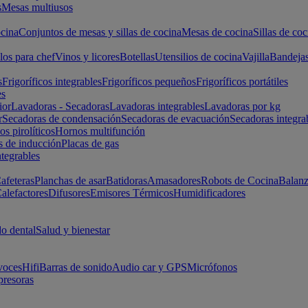
s
Mesas multiusos
cina
Conjuntos de mesas y sillas de cocina
Mesas de cocina
Sillas de coc
los para chef
Vinos y licores
Botellas
Utensilios de cocina
Vajilla
Bandeja
s
Frigoríficos integrables
Frigoríficos pequeños
Frigoríficos portátiles
es
ior
Lavadoras - Secadoras
Lavadoras integrables
Lavadoras por kg
r
Secadoras de condensación
Secadoras de evacuación
Secadoras integra
s pirolíticos
Hornos multifunción
s de inducción
Placas de gas
ntegrables
afeteras
Planchas de asar
Batidoras
Amasadores
Robots de Cocina
Balanz
alefactores
Difusores
Emisores Térmicos
Humidificadores
o dental
Salud y bienestar
voces
Hifi
Barras de sonido
Audio car y GPS
Micrófonos
presoras