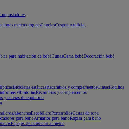
ompostadores
aciones metereológicas
Paneles
Cesped Artificial
les para habitación de bebé
Cunas
Cama bebé
Decoración bebé
lípticas
Bicicletas estáticas
Recambios y complementos
Cintas
Rodillos
taformas vibratorias
Recambios y complementos
s y esferas de equilibrio
ón
alleros
Jaboneras
Escobillero
Portarrollos
Cestas de ropa
cadores para baño
Armarios para baño
Repisa para baño
inados
Espejos de baño con aumento