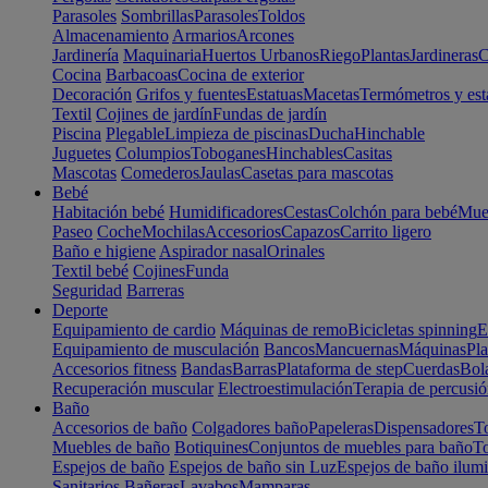
Parasoles
Sombrillas
Parasoles
Toldos
Almacenamiento
Armarios
Arcones
Jardinería
Maquinaria
Huertos Urbanos
Riego
Plantas
Jardineras
C
Cocina
Barbacoas
Cocina de exterior
Decoración
Grifos y fuentes
Estatuas
Macetas
Termómetros y est
Textil
Cojines de jardín
Fundas de jardín
Piscina
Plegable
Limpieza de piscinas
Ducha
Hinchable
Juguetes
Columpios
Toboganes
Hinchables
Casitas
Mascotas
Comederos
Jaulas
Casetas para mascotas
Bebé
Habitación bebé
Humidificadores
Cestas
Colchón para bebé
Mueb
Paseo
Coche
Mochilas
Accesorios
Capazos
Carrito ligero
Baño e higiene
Aspirador nasal
Orinales
Textil bebé
Cojines
Funda
Seguridad
Barreras
Deporte
Equipamiento de cardio
Máquinas de remo
Bicicletas spinning
E
Equipamiento de musculación
Bancos
Mancuernas
Máquinas
Pla
Accesorios fitness
Bandas
Barras
Plataforma de step
Cuerdas
Bola
Recuperación muscular
Electroestimulación
Terapia de percusi
Baño
Accesorios de baño
Colgadores baño
Papeleras
Dispensadores
To
Muebles de baño
Botiquines
Conjuntos de muebles para baño
To
Espejos de baño
Espejos de baño sin Luz
Espejos de baño ilum
Sanitarios
Bañeras
Lavabos
Mamparas