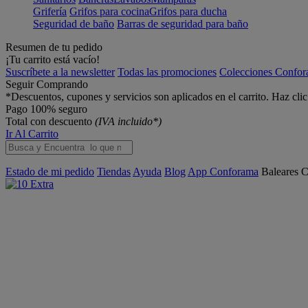
Grifería
Grifos para cocina
Grifos para ducha
Seguridad de baño
Barras de seguridad para baño
Resumen de tu pedido
¡Tu carrito está vacío!
Suscríbete a la newsletter
Todas las promociones
Colecciones Confo
Seguir Comprando
*Descuentos, cupones y servicios son aplicados en el carrito. Haz cli
Pago 100% seguro
Total con descuento
(IVA incluido*)
Ir Al Carrito
Estado de mi pedido
Tiendas
Ayuda
Blog
App Conforama
Baleares
C