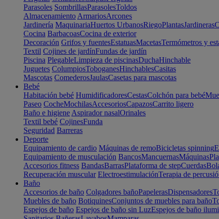
Parasoles
Sombrillas
Parasoles
Toldos
Almacenamiento
Armarios
Arcones
Jardinería
Maquinaria
Huertos Urbanos
Riego
Plantas
Jardineras
C
Cocina
Barbacoas
Cocina de exterior
Decoración
Grifos y fuentes
Estatuas
Macetas
Termómetros y est
Textil
Cojines de jardín
Fundas de jardín
Piscina
Plegable
Limpieza de piscinas
Ducha
Hinchable
Juguetes
Columpios
Toboganes
Hinchables
Casitas
Mascotas
Comederos
Jaulas
Casetas para mascotas
Bebé
Habitación bebé
Humidificadores
Cestas
Colchón para bebé
Mueb
Paseo
Coche
Mochilas
Accesorios
Capazos
Carrito ligero
Baño e higiene
Aspirador nasal
Orinales
Textil bebé
Cojines
Funda
Seguridad
Barreras
Deporte
Equipamiento de cardio
Máquinas de remo
Bicicletas spinning
E
Equipamiento de musculación
Bancos
Mancuernas
Máquinas
Pla
Accesorios fitness
Bandas
Barras
Plataforma de step
Cuerdas
Bola
Recuperación muscular
Electroestimulación
Terapia de percusi
Baño
Accesorios de baño
Colgadores baño
Papeleras
Dispensadores
To
Muebles de baño
Botiquines
Conjuntos de muebles para baño
To
Espejos de baño
Espejos de baño sin Luz
Espejos de baño ilum
Sanitarios
Bañeras
Lavabos
Mamparas