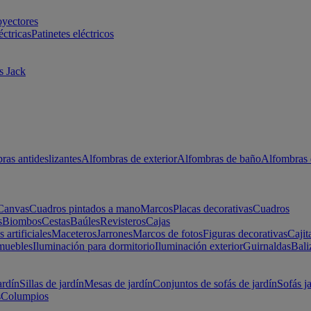
oyectores
éctricas
Patinetes eléctricos
s Jack
ras antideslizantes
Alfombras de exterior
Alfombras de baño
Alfombras 
Canvas
Cuadros pintados a mano
Marcos
Placas decorativas
Cuadros
s
Biombos
Cestas
Baúles
Revisteros
Cajas
s artificiales
Maceteros
Jarrones
Marcos de fotos
Figuras decorativas
Cajit
muebles
Iluminación para dormitorio
Iluminación exterior
Guirnaldas
Bali
ardín
Sillas de jardín
Mesas de jardín
Conjuntos de sofás de jardín
Sofás j
s
Columpios