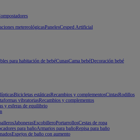
ompostadores
aciones metereológicas
Paneles
Cesped Artificial
les para habitación de bebé
Cunas
Cama bebé
Decoración bebé
lípticas
Bicicletas estáticas
Recambios y complementos
Cintas
Rodillos
taformas vibratorias
Recambios y complementos
s y esferas de equilibrio
ón
alleros
Jaboneras
Escobillero
Portarrollos
Cestas de ropa
cadores para baño
Armarios para baño
Repisa para baño
inados
Espejos de baño con aumento