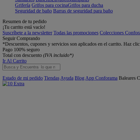
Grifería
Grifos para cocina
Grifos para ducha
Seguridad de baño
Barras de seguridad para baño
Resumen de tu pedido
¡Tu carrito está vacío!
Suscríbete a la newsletter
Todas las promociones
Colecciones Confo
Seguir Comprando
*Descuentos, cupones y servicios son aplicados en el carrito. Haz cli
Pago 100% seguro
Total con descuento
(IVA incluido*)
Ir Al Carrito
Estado de mi pedido
Tiendas
Ayuda
Blog
App Conforama
Baleares
C