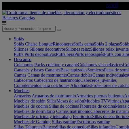
🔵Cambia tu electro con
-10% EXTRA
de descuento ☑️
AQUÍ
Baleares
Canarias
Sofás
Sofás
Chaise Longue
Rinconeras
Sofás cama
Sofás 2 plazas
Sofá
Sillones
Sillones decorativos
Sillones relax
Sillones relax levant
Puffs
Puffs decorativos
Puffs pera
Puffs reposapiés
Puffs con al
Descanso
Colchones
Packs colchón y canapé
Colchones viscoelásticos
Col
Canapés y bases
Canapés
Base tapizadas
Somieres
Patas de somi
Camas
Camas de matrimonio
Camas dobles
Camas individuales
Cabeceros
Cabeceros de matrimonio
Cabeceros juveniles
Complementos para colchones
Almohadas
Protectores de colch
Muebles
Armarios
Armarios de matrimonio
Armarios puertas batientes
Ar
Muebles de salón
Sillas
Mesas de salón
Muebles TV
Vitrinas
Apa
Muebles de cocina
Sillas de cocinas
Taburetes de cocina
Mesas d
Muebles de dormitorio
Camas matrimonio
Cabeceros de matrim
Muebles de oficina y teletrabajo
Escritorios
Sillas de escritorio
Es
Muebles de Gaming
Sillas gaming
Escritorios gaming
Sillas
Taburetes
Bancos
Sillas de comedor
Sillas infantiles
Complem