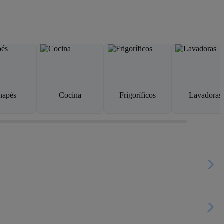
napés
Cocina
Frigoríficos
Lavadoras