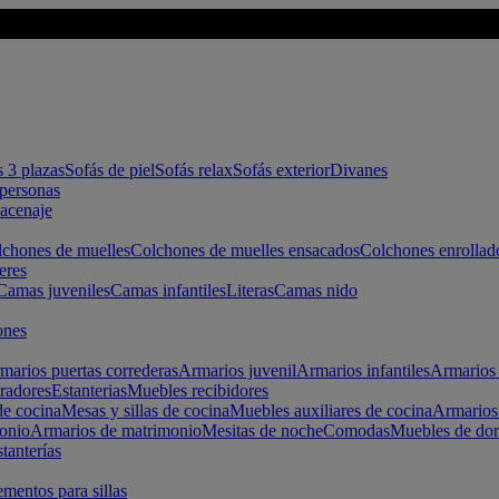
s 3 plazas
Sofás de piel
Sofás relax
Sofás exterior
Divanes
apersonas
macenaje
chones de muelles
Colchones de muelles ensacados
Colchones enrollad
eres
Camas juveniles
Camas infantiles
Literas
Camas nido
ones
marios puertas correderas
Armarios juvenil
Armarios infantiles
Armarios 
radores
Estanterias
Muebles recibidores
e cocina
Mesas y sillas de cocina
Muebles auxiliares de cocina
Armarios
onio
Armarios de matrimonio
Mesitas de noche
Comodas
Muebles de dor
tanterías
entos para sillas