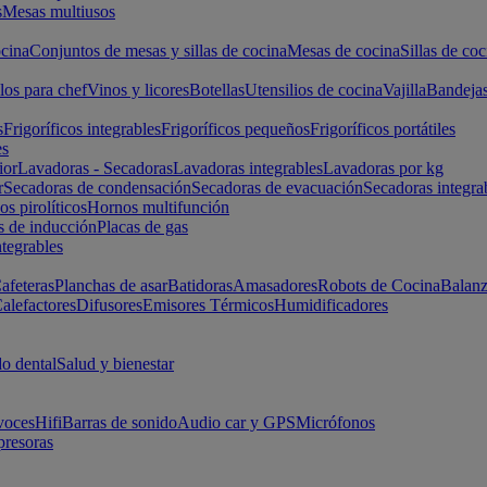
s
Mesas multiusos
cina
Conjuntos de mesas y sillas de cocina
Mesas de cocina
Sillas de coc
los para chef
Vinos y licores
Botellas
Utensilios de cocina
Vajilla
Bandeja
s
Frigoríficos integrables
Frigoríficos pequeños
Frigoríficos portátiles
es
ior
Lavadoras - Secadoras
Lavadoras integrables
Lavadoras por kg
r
Secadoras de condensación
Secadoras de evacuación
Secadoras integra
s pirolíticos
Hornos multifunción
s de inducción
Placas de gas
ntegrables
afeteras
Planchas de asar
Batidoras
Amasadores
Robots de Cocina
Balanz
alefactores
Difusores
Emisores Térmicos
Humidificadores
o dental
Salud y bienestar
voces
Hifi
Barras de sonido
Audio car y GPS
Micrófonos
presoras