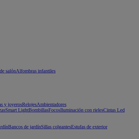
de salón
Alfombras infantiles
as y joyeros
Relojes
Ambientadores
zas
Smart Light
Bombillas
Focos
Iluminación con rieles
Cintas Led
ardín
Bancos de jardín
Sillas colgantes
Estufas de exterior