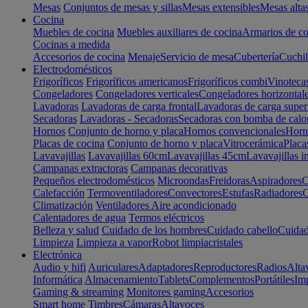
Mesas
Conjuntos de mesas y sillas
Mesas extensibles
Mesas alta
Cocina
Muebles de cocina
Muebles auxiliares de cocina
Armarios de co
Cocinas a medida
Accesorios de cocina
Menaje
Servicio de mesa
Cubertería
Cuchil
Electrodomésticos
Frigoríficos
Frigoríficos americanos
Frigoríficos combi
Vinoteca
Congeladores
Congeladores verticales
Congeladores horizontal
Lavadoras
Lavadoras de carga frontal
Lavadoras de carga super
Secadoras
Lavadoras - Secadoras
Secadoras con bomba de calo
Hornos
Conjunto de horno y placa
Hornos convencionales
Horno
Placas de cocina
Conjunto de horno y placa
Vitrocerámica
Placa
Lavavajillas
Lavavajillas 60cm
Lavavajillas 45cm
Lavavajillas i
Campanas extractoras
Campanas decorativas
Pequeños electrodomésticos
Microondas
Freidoras
Aspiradores
C
Calefacción
Termoventiladores
Convectores
Estufas
Radiadores
C
Climatización
Ventiladores
Aire acondicionado
Calentadores de agua
Termos eléctricos
Belleza y salud
Cuidado de los hombres
Cuidado cabello
Cuidad
Limpieza
Limpieza a vapor
Robot limpiacristales
Electrónica
Audio y hifi
Auriculares
Adaptadores
Reproductores
Radios
Alta
Informática
Almacenamiento
Tablets
Complementos
Portátiles
Im
Gaming & streaming
Monitores gaming
Accesorios
Smart home
Timbres
Cámaras
Altavoces