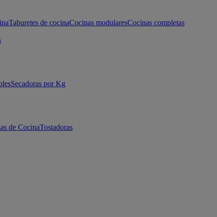
ina
Taburetes de cocina
Cocinas modulares
Cocinas completas
s
bles
Secadoras por Kg
as de Cocina
Tostadoras