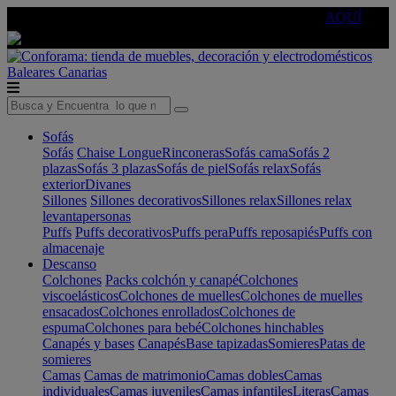
🔵Cambia tu electro con
-10% EXTRA
de descuento ☑️
AQUÍ
Baleares
Canarias
Sofás
Sofás
Chaise Longue
Rinconeras
Sofás cama
Sofás 2
plazas
Sofás 3 plazas
Sofás de piel
Sofás relax
Sofás
exterior
Divanes
Sillones
Sillones decorativos
Sillones relax
Sillones relax
levantapersonas
Puffs
Puffs decorativos
Puffs pera
Puffs reposapiés
Puffs con
almacenaje
Descanso
Colchones
Packs colchón y canapé
Colchones
viscoelásticos
Colchones de muelles
Colchones de muelles
ensacados
Colchones enrollados
Colchones de
espuma
Colchones para bebé
Colchones hinchables
Canapés y bases
Canapés
Base tapizadas
Somieres
Patas de
somieres
Camas
Camas de matrimonio
Camas dobles
Camas
individuales
Camas juveniles
Camas infantiles
Literas
Camas