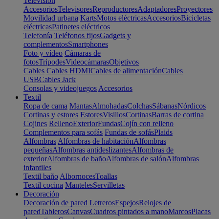
Televisión
Accesorios
Televisores
Reproductores
Adaptadores
Proyectores
Movilidad urbana
Karts
Motos eléctricas
Accesorios
Bicicletas
eléctricas
Patinetes eléctricos
Telefonía
Teléfonos fijos
Gadgets y
complementos
Smartphones
Foto y vídeo
Cámaras de
fotos
Trípodes
Videocámaras
Objetivos
Cables
Cables HDMI
Cables de alimentación
Cables
USB
Cables Jack
Consolas y videojuegos
Accesorios
Textil
Ropa de cama
Mantas
Almohadas
Colchas
Sábanas
Nórdicos
Cortinas y estores
Estores
Visillos
Cortinas
Barras de cortina
Cojines
Relleno
Exterior
Fundas
Cojín con relleno
Complementos para sofás
Fundas de sofás
Plaids
Alfombras
Alfombras de habitación
Alfombras
pequeñas
Alfombras antideslizantes
Alfombras de
exterior
Alfombras de baño
Alfombras de salón
Alfombras
infantiles
Textil baño
Albornoces
Toallas
Textil cocina
Manteles
Servilletas
Decoración
Decoración de pared
Letreros
Espejos
Relojes de
pared
Tableros
Canvas
Cuadros pintados a mano
Marcos
Placas