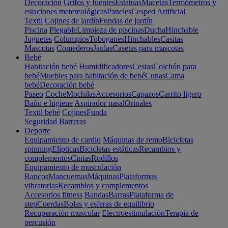
Decoración
Grifos y fuentes
Estatuas
Macetas
Termómetros y
estaciones metereológicas
Paneles
Cesped Artificial
Textil
Cojines de jardín
Fundas de jardín
Piscina
Plegable
Limpieza de piscinas
Ducha
Hinchable
Juguetes
Columpios
Toboganes
Hinchables
Casitas
Mascotas
Comederos
Jaulas
Casetas para mascotas
Bebé
Habitación bebé
Humidificadores
Cestas
Colchón para
bebé
Muebles para habitación de bebé
Cunas
Cama
bebé
Decoración bebé
Paseo
Coche
Mochilas
Accesorios
Capazos
Carrito ligero
Baño e higiene
Aspirador nasal
Orinales
Textil bebé
Cojines
Funda
Seguridad
Barreras
Deporte
Equipamiento de cardio
Máquinas de remo
Bicicletas
spinning
Elípticas
Bicicletas estáticas
Recambios y
complementos
Cintas
Rodillos
Equipamiento de musculación
Bancos
Mancuernas
Máquinas
Plataformas
vibratorias
Recambios y complementos
Accesorios fitness
Bandas
Barras
Plataforma de
step
Cuerdas
Bolas y esferas de equilibrio
Recuperación muscular
Electroestimulación
Terapia de
percusión