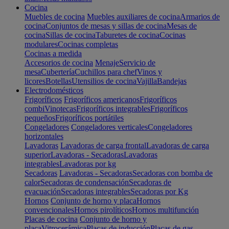
Cocina
Muebles de cocina
Muebles auxiliares de cocina
Armarios de
cocina
Conjuntos de mesas y sillas de cocina
Mesas de
cocina
Sillas de cocina
Taburetes de cocina
Cocinas
modulares
Cocinas completas
Cocinas a medida
Accesorios de cocina
Menaje
Servicio de
mesa
Cubertería
Cuchillos para chef
Vinos y
licores
Botellas
Utensilios de cocina
Vajilla
Bandejas
Electrodomésticos
Frigoríficos
Frigoríficos americanos
Frigoríficos
combi
Vinotecas
Frigoríficos integrables
Frigoríficos
pequeños
Frigoríficos portátiles
Congeladores
Congeladores verticales
Congeladores
horizontales
Lavadoras
Lavadoras de carga frontal
Lavadoras de carga
superior
Lavadoras - Secadoras
Lavadoras
integrables
Lavadoras por kg
Secadoras
Lavadoras - Secadoras
Secadoras con bomba de
calor
Secadoras de condensación
Secadoras de
evacuación
Secadoras integrables
Secadoras por Kg
Hornos
Conjunto de horno y placa
Hornos
convencionales
Hornos pirolíticos
Hornos multifunción
Placas de cocina
Conjunto de horno y
placa
Vitrocerámica
Placas de inducción
Placas de gas