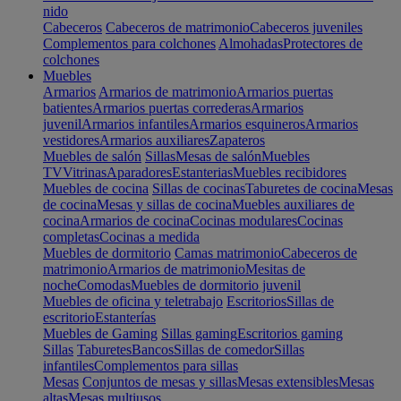
nido
Cabeceros
Cabeceros de matrimonio
Cabeceros juveniles
Complementos para colchones
Almohadas
Protectores de
colchones
Muebles
Armarios
Armarios de matrimonio
Armarios puertas
batientes
Armarios puertas correderas
Armarios
juvenil
Armarios infantiles
Armarios esquineros
Armarios
vestidores
Armarios auxiliares
Zapateros
Muebles de salón
Sillas
Mesas de salón
Muebles
TV
Vitrinas
Aparadores
Estanterias
Muebles recibidores
Muebles de cocina
Sillas de cocinas
Taburetes de cocina
Mesas
de cocina
Mesas y sillas de cocina
Muebles auxiliares de
cocina
Armarios de cocina
Cocinas modulares
Cocinas
completas
Cocinas a medida
Muebles de dormitorio
Camas matrimonio
Cabeceros de
matrimonio
Armarios de matrimonio
Mesitas de
noche
Comodas
Muebles de dormitorio juvenil
Muebles de oficina y teletrabajo
Escritorios
Sillas de
escritorio
Estanterías
Muebles de Gaming
Sillas gaming
Escritorios gaming
Sillas
Taburetes
Bancos
Sillas de comedor
Sillas
infantiles
Complementos para sillas
Mesas
Conjuntos de mesas y sillas
Mesas extensibles
Mesas
altas
Mesas multiusos