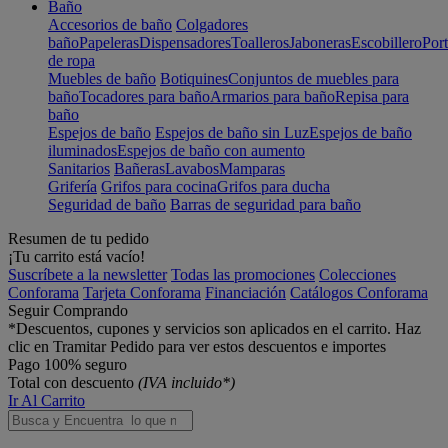
Baño
Accesorios de baño
Colgadores
baño
Papeleras
Dispensadores
Toalleros
Jaboneras
Escobillero
Port
de ropa
Muebles de baño
Botiquines
Conjuntos de muebles para
baño
Tocadores para baño
Armarios para baño
Repisa para
baño
Espejos de baño
Espejos de baño sin Luz
Espejos de baño
iluminados
Espejos de baño con aumento
Sanitarios
Bañeras
Lavabos
Mamparas
Grifería
Grifos para cocina
Grifos para ducha
Seguridad de baño
Barras de seguridad para baño
Resumen de tu pedido
¡Tu carrito está vacío!
Suscríbete a la newsletter
Todas las promociones
Colecciones
Conforama
Tarjeta Conforama
Financiación
Catálogos Conforama
Seguir Comprando
*Descuentos, cupones y servicios son aplicados en el carrito. Haz
clic en Tramitar Pedido para ver estos descuentos e importes
Pago 100% seguro
Total con descuento
(IVA incluido*)
Ir Al Carrito