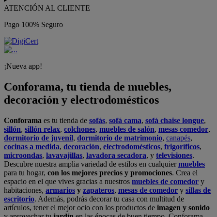
ATENCIÓN AL CLIENTE
Pago 100% Seguro
¡Nueva app!
Conforama, tu tienda de muebles,
decoración y electrodomésticos
Conforama
es tu tienda de
sofás
,
sofá cama
,
sofá chaise longue
,
sillón
,
sillón relax
,
colchones
,
muebles de salón
,
mesas comedor
,
dormitorio de juvenil
,
dormitorio de matrimonio
,
canapés
,
cocinas a medida
,
decoración
,
electrodomésticos
,
frigoríficos
,
microondas
,
lavavajillas
,
lavadora secadora
, y
televisiones
.
Descubre nuestra amplia variedad de estilos en cualquier
muebles
para tu hogar,
con los mejores precios y promociones
. Crea el
espacio en el que vives gracias a nuestros
muebles de comedor
y
habitaciones,
armarios
y
zapateros
,
mesas de comedor
y
sillas de
escritorio
. Además, podrás decorar tu casa con multitud de
artículos, tener el mejor ocio con los productos de
imagen y sonido
y aprovechar tu
jardín
en las épocas de buen tiempo. Conforama