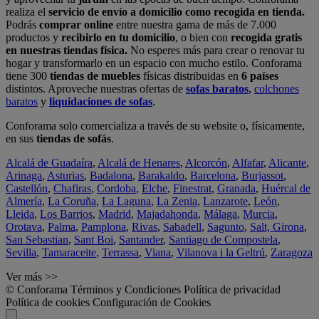
realiza el
servicio de envío a domicilio como recogida en tienda.
Podrás
comprar online
entre nuestra gama de más de 7.000
productos y
recibirlo en tu domicilio
, o bien con
recogida gratis
en nuestras tiendas física.
No esperes más para crear o renovar tu
hogar y transformarlo en un espacio con mucho estilo. Conforama
tiene 300
tiendas de muebles
físicas distribuidas en
6 países
distintos. Aproveche nuestras ofertas de
sofas baratos
,
colchones
baratos
y
liquidaciones de sofas
.
Conforama solo comercializa a través de su website o, físicamente,
en sus
tiendas de sofás
.
Alcalá de Guadaíra
,
Alcalá de Henares
,
Alcorcón
,
Alfafar
,
Alicante
,
Arinaga
,
Asturias
,
Badalona
,
Barakaldo
,
Barcelona
,
Burjassot
,
Castellón
,
Chafiras
,
Cordoba
,
Elche
,
Finestrat
,
Granada
,
Huércal de
Almería
,
La Coruña
,
La Laguna
,
La Zenia
,
Lanzarote
,
León
,
Lleida
,
Los Barrios
,
Madrid
,
Majadahonda
,
Málaga
,
Murcia
,
Orotava
,
Palma
,
Pamplona
,
Rivas
,
Sabadell
,
Sagunto
,
Salt, Girona
,
San Sebastian
,
Sant Boi
,
Santander
,
Santiago de Compostela
,
Sevilla
,
Tamaraceite
,
Terrassa
,
Viana
,
Vilanova i la Geltrú
,
Zaragoza
Ver más >>
© Conforama
Términos y Condiciones
Política de privacidad
Política de cookies
Configuración de Cookies