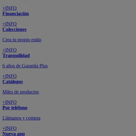
+INFO
Financiación
+INFO
Colecciones
Crea tu propio estilo
+INFO
Tranquilidad
6 años de Garantía Plus
+INFO
Catálogos
Miles de productos
+INFO
Por teléfono
Llámanos y compra
+INFO
Nueva app