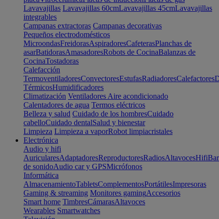
Lavavajillas
Lavavajillas 60cm
Lavavajillas 45cm
Lavavajillas
integrables
Campanas extractoras
Campanas decorativas
Pequeños electrodomésticos
Microondas
Freidoras
Aspiradores
Cafeteras
Planchas de
asar
Batidoras
Amasadores
Robots de Cocina
Balanzas de
Cocina
Tostadoras
Calefacción
Termoventiladores
Convectores
Estufas
Radiadores
Calefactores
D
Térmicos
Humidificadores
Climatización
Ventiladores
Aire acondicionado
Calentadores de agua
Termos eléctricos
Belleza y salud
Cuidado de los hombres
Cuidado
cabello
Cuidado dental
Salud y bienestar
Limpieza
Limpieza a vapor
Robot limpiacristales
Electrónica
Audio y hifi
Auriculares
Adaptadores
Reproductores
Radios
Altavoces
Hifi
Bar
de sonido
Audio car y GPS
Micrófonos
Informática
Almacenamiento
Tablets
Complementos
Portátiles
Impresoras
Gaming & streaming
Monitores gaming
Accesorios
Smart home
Timbres
Cámaras
Altavoces
Wearables
Smartwatches