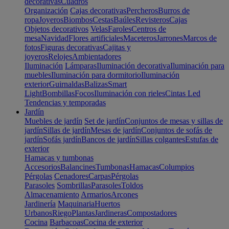
decorativas
Cuadros
Organización
Cajas decorativas
Percheros
Burros de
ropa
Joyeros
Biombos
Cestas
Baúles
Revisteros
Cajas
Objetos decorativos
Velas
Faroles
Centros de
mesa
Navidad
Flores artificiales
Maceteros
Jarrones
Marcos de
fotos
Figuras decorativas
Cajitas y
joyeros
Relojes
Ambientadores
Iluminación
Lámparas
Iluminación decorativa
Iluminación para
muebles
Iluminación para dormitorio
Iluminación
exterior
Guirnaldas
Balizas
Smart
Light
Bombillas
Focos
Iluminación con rieles
Cintas Led
Tendencias y temporadas
Jardín
Muebles de jardín
Set de jardín
Conjuntos de mesas y sillas de
jardín
Sillas de jardín
Mesas de jardín
Conjuntos de sofás de
jardín
Sofás jardín
Bancos de jardín
Sillas colgantes
Estufas de
exterior
Hamacas y tumbonas
Accesorios
Balancines
Tumbonas
Hamacas
Columpios
Pérgolas
Cenadores
Carpas
Pérgolas
Parasoles
Sombrillas
Parasoles
Toldos
Almacenamiento
Armarios
Arcones
Jardinería
Maquinaria
Huertos
Urbanos
Riego
Plantas
Jardineras
Compostadores
Cocina
Barbacoas
Cocina de exterior