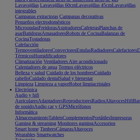
Lavavajillas
Lavavajillas 60cm
Lavavajillas 45cm
Lavavajillas
integrables
Campanas extractoras
Campanas decorativas
Pequeños electrodomésticos
Microondas
Freidoras
Aspiradores
Cafeteras
Planchas de
asar
Batidoras
Amasadores
Robots de Cocina
Balanzas de
Cocina
Tostadoras
Calefacción
Termoventiladores
Convectores
Estufas
Radiadores
Calefactores
D
Térmicos
Humidificadores
Climatización
Ventiladores
Aire acondicionado
Calentadores de agua
Termos eléctricos
Belleza y salud
Cuidado de los hombres
Cuidado
cabello
Cuidado dental
Salud y bienestar
Limpieza
Limpieza a vapor
Robot limpiacristales
Electrónica
Audio y hifi
Auriculares
Adaptadores
Reproductores
Radios
Altavoces
Hifi
Bar
de sonido
Audio car y GPS
Micrófonos
Informática
Almacenamiento
Tablets
Complementos
Portátiles
Impresoras
Gaming & streaming
Monitores gaming
Accesorios
Smart home
Timbres
Cámaras
Altavoces
Wearables
Smartwatches