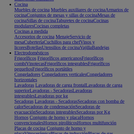
Cocina
Muebles de cocina
Muebles auxiliares de cocina
Armarios de
cocina
Conjuntos de mesas y sillas de cocina
Mesas de
cocina
Sillas de cocina
Taburetes de cocina
Cocinas
modulares
Cocinas completas
Cocinas a medida
Accesorios de cocina
Menaje
Servicio de
mesa
Cubertería
Cuchillos para chef
Vinos y
licores
Botellas
Utensilios de cocina
Vajilla
Bandejas
Electrodomésticos
Frigoríficos
Frigoríficos americanos
Frigoríficos
combi
Vinotecas
Frigoríficos integrables
Frigoríficos
pequeños
Frigoríficos portátiles
Congeladores
Congeladores verticales
Congeladores
horizontales
Lavadoras
Lavadoras de carga frontal
Lavadoras de carga
superior
Lavadoras - Secadoras
Lavadoras
integrables
Lavadoras por kg
Secadoras
Lavadoras - Secadoras
Secadoras con bomba de
calor
Secadoras de condensación
Secadoras de
evacuación
Secadoras integrables
Secadoras por Kg
Hornos
Conjunto de horno y placa
Hornos
convencionales
Hornos pirolíticos
Hornos multifunción
Placas de cocina
Conjunto de horno y
placa
Vitrocerámica
Placas de inducción
Placas de gas