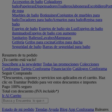
Accesorios de baño
Colgadores
baño
Papeleras
Dispensadores
Toalleros
Jaboneras
Escobillero
Port
de ropa
Muebles de baño
Botiquines
Conjuntos de muebles para
baño
Tocadores para baño
Armarios para baño
Repisa para
baño
Espejos de baño
Espejos de baño sin Luz
Espejos de baño
iluminados
Espejos de baño con aumento
Sanitarios
Bañeras
Lavabos
Mamparas
Grifería
Grifos para cocina
Grifos para ducha
Seguridad de baño
Barras de seguridad para baño
Resumen de tu pedido
¡Tu carrito está vacío!
Suscríbete a la newsletter
Todas las promociones
Colecciones
Conforama
Tarjeta Conforama
Financiación
Catálogos Conforama
Seguir Comprando
*Descuentos, cupones y servicios son aplicados en el carrito. Haz
clic en Tramitar Pedido para ver estos descuentos e importes
Pago 100% seguro
Total con descuento
(IVA incluido*)
Ir Al Carrito
Estado de mi pedido
Tiendas
Ayuda
Blog
App Conforama
Baleares