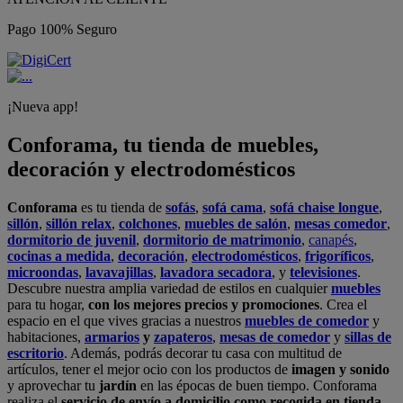
Pago 100% Seguro
¡Nueva app!
Conforama, tu tienda de muebles,
decoración y electrodomésticos
Conforama
es tu tienda de
sofás
,
sofá cama
,
sofá chaise longue
,
sillón
,
sillón relax
,
colchones
,
muebles de salón
,
mesas comedor
,
dormitorio de juvenil
,
dormitorio de matrimonio
,
canapés
,
cocinas a medida
,
decoración
,
electrodomésticos
,
frigoríficos
,
microondas
,
lavavajillas
,
lavadora secadora
, y
televisiones
.
Descubre nuestra amplia variedad de estilos en cualquier
muebles
para tu hogar,
con los mejores precios y promociones
. Crea el
espacio en el que vives gracias a nuestros
muebles de comedor
y
habitaciones,
armarios
y
zapateros
,
mesas de comedor
y
sillas de
escritorio
. Además, podrás decorar tu casa con multitud de
artículos, tener el mejor ocio con los productos de
imagen y sonido
y aprovechar tu
jardín
en las épocas de buen tiempo. Conforama
realiza el
servicio de envío a domicilio como recogida en tienda.