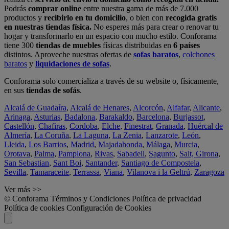
Podrás
comprar online
entre nuestra gama de más de 7.000
productos y
recibirlo en tu domicilio
, o bien con
recogida gratis
en nuestras tiendas física.
No esperes más para crear o renovar tu
hogar y transformarlo en un espacio con mucho estilo. Conforama
tiene 300
tiendas de muebles
físicas distribuidas en
6 países
distintos. Aproveche nuestras ofertas de
sofas baratos
,
colchones
baratos
y
liquidaciones de sofas
.
Conforama solo comercializa a través de su website o, físicamente,
en sus
tiendas de sofás
.
Alcalá de Guadaíra
,
Alcalá de Henares
,
Alcorcón
,
Alfafar
,
Alicante
,
Arinaga
,
Asturias
,
Badalona
,
Barakaldo
,
Barcelona
,
Burjassot
,
Castellón
,
Chafiras
,
Cordoba
,
Elche
,
Finestrat
,
Granada
,
Huércal de
Almería
,
La Coruña
,
La Laguna
,
La Zenia
,
Lanzarote
,
León
,
Lleida
,
Los Barrios
,
Madrid
,
Majadahonda
,
Málaga
,
Murcia
,
Orotava
,
Palma
,
Pamplona
,
Rivas
,
Sabadell
,
Sagunto
,
Salt, Girona
,
San Sebastian
,
Sant Boi
,
Santander
,
Santiago de Compostela
,
Sevilla
,
Tamaraceite
,
Terrassa
,
Viana
,
Vilanova i la Geltrú
,
Zaragoza
Ver más >>
© Conforama
Términos y Condiciones
Política de privacidad
Política de cookies
Configuración de Cookies