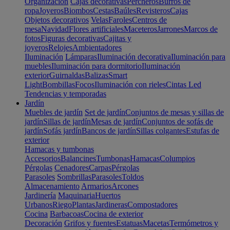
Organización
Cajas decorativas
Percheros
Burros de
ropa
Joyeros
Biombos
Cestas
Baúles
Revisteros
Cajas
Objetos decorativos
Velas
Faroles
Centros de
mesa
Navidad
Flores artificiales
Maceteros
Jarrones
Marcos de
fotos
Figuras decorativas
Cajitas y
joyeros
Relojes
Ambientadores
Iluminación
Lámparas
Iluminación decorativa
Iluminación para
muebles
Iluminación para dormitorio
Iluminación
exterior
Guirnaldas
Balizas
Smart
Light
Bombillas
Focos
Iluminación con rieles
Cintas Led
Tendencias y temporadas
Jardín
Muebles de jardín
Set de jardín
Conjuntos de mesas y sillas de
jardín
Sillas de jardín
Mesas de jardín
Conjuntos de sofás de
jardín
Sofás jardín
Bancos de jardín
Sillas colgantes
Estufas de
exterior
Hamacas y tumbonas
Accesorios
Balancines
Tumbonas
Hamacas
Columpios
Pérgolas
Cenadores
Carpas
Pérgolas
Parasoles
Sombrillas
Parasoles
Toldos
Almacenamiento
Armarios
Arcones
Jardinería
Maquinaria
Huertos
Urbanos
Riego
Plantas
Jardineras
Compostadores
Cocina
Barbacoas
Cocina de exterior
Decoración
Grifos y fuentes
Estatuas
Macetas
Termómetros y