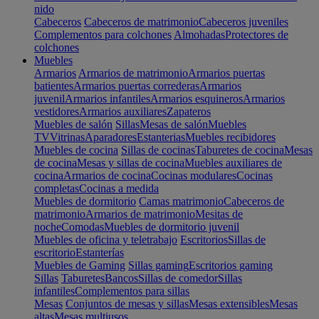
nido
Cabeceros
Cabeceros de matrimonio
Cabeceros juveniles
Complementos para colchones
Almohadas
Protectores de
colchones
Muebles
Armarios
Armarios de matrimonio
Armarios puertas
batientes
Armarios puertas correderas
Armarios
juvenil
Armarios infantiles
Armarios esquineros
Armarios
vestidores
Armarios auxiliares
Zapateros
Muebles de salón
Sillas
Mesas de salón
Muebles
TV
Vitrinas
Aparadores
Estanterias
Muebles recibidores
Muebles de cocina
Sillas de cocinas
Taburetes de cocina
Mesas
de cocina
Mesas y sillas de cocina
Muebles auxiliares de
cocina
Armarios de cocina
Cocinas modulares
Cocinas
completas
Cocinas a medida
Muebles de dormitorio
Camas matrimonio
Cabeceros de
matrimonio
Armarios de matrimonio
Mesitas de
noche
Comodas
Muebles de dormitorio juvenil
Muebles de oficina y teletrabajo
Escritorios
Sillas de
escritorio
Estanterías
Muebles de Gaming
Sillas gaming
Escritorios gaming
Sillas
Taburetes
Bancos
Sillas de comedor
Sillas
infantiles
Complementos para sillas
Mesas
Conjuntos de mesas y sillas
Mesas extensibles
Mesas
altas
Mesas multiusos