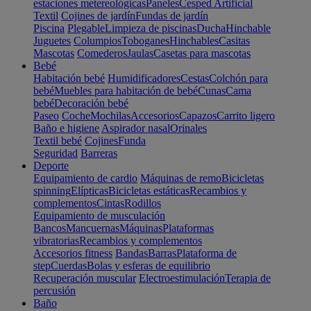
estaciones metereológicas
Paneles
Cesped Artificial
Textil
Cojines de jardín
Fundas de jardín
Piscina
Plegable
Limpieza de piscinas
Ducha
Hinchable
Juguetes
Columpios
Toboganes
Hinchables
Casitas
Mascotas
Comederos
Jaulas
Casetas para mascotas
Bebé
Habitación bebé
Humidificadores
Cestas
Colchón para
bebé
Muebles para habitación de bebé
Cunas
Cama
bebé
Decoración bebé
Paseo
Coche
Mochilas
Accesorios
Capazos
Carrito ligero
Baño e higiene
Aspirador nasal
Orinales
Textil bebé
Cojines
Funda
Seguridad
Barreras
Deporte
Equipamiento de cardio
Máquinas de remo
Bicicletas
spinning
Elípticas
Bicicletas estáticas
Recambios y
complementos
Cintas
Rodillos
Equipamiento de musculación
Bancos
Mancuernas
Máquinas
Plataformas
vibratorias
Recambios y complementos
Accesorios fitness
Bandas
Barras
Plataforma de
step
Cuerdas
Bolas y esferas de equilibrio
Recuperación muscular
Electroestimulación
Terapia de
percusión
Baño