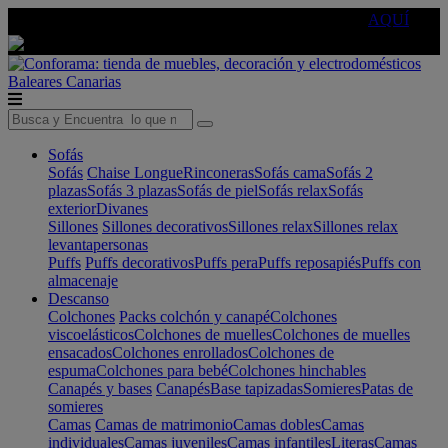
🔵Cambia tu electro con
-10% EXTRA
de descuento ☑️
AQUÍ
Baleares
Canarias
Sofás
Sofás
Chaise Longue
Rinconeras
Sofás cama
Sofás 2
plazas
Sofás 3 plazas
Sofás de piel
Sofás relax
Sofás
exterior
Divanes
Sillones
Sillones decorativos
Sillones relax
Sillones relax
levantapersonas
Puffs
Puffs decorativos
Puffs pera
Puffs reposapiés
Puffs con
almacenaje
Descanso
Colchones
Packs colchón y canapé
Colchones
viscoelásticos
Colchones de muelles
Colchones de muelles
ensacados
Colchones enrollados
Colchones de
espuma
Colchones para bebé
Colchones hinchables
Canapés y bases
Canapés
Base tapizadas
Somieres
Patas de
somieres
Camas
Camas de matrimonio
Camas dobles
Camas
individuales
Camas juveniles
Camas infantiles
Literas
Camas