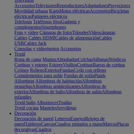
Televisión
Accesorios
Televisores
Reproductores
Adaptadores
Proyectores
Movilidad urbana
Karts
Motos eléctricas
Accesorios
Bicicletas
eléctricas
Patinetes eléctricos
Telefonía
Teléfonos fijos
Gadgets y
complementos
Smartphones
Foto y vídeo
Cámaras de fotos
Trípodes
Videocámaras
Cables
Cables HDMI
Cables de alimentación
Cables
USB
Cables Jack
Consolas y videojuegos
Accesorios
Textil
Ropa de cama
Mantas
Almohadas
Colchas
Sábanas
Nórdicos
Cortinas y estores
Estores
Visillos
Cortinas
Barras de cortina
Cojines
Relleno
Exterior
Fundas
Cojín con relleno
Complementos para sofás
Fundas de sofás
Plaids
Alfombras
Alfombras de habitación
Alfombras
pequeñas
Alfombras antideslizantes
Alfombras de
exterior
Alfombras de baño
Alfombras de salón
Alfombras
infantiles
Textil baño
Albornoces
Toallas
Textil cocina
Manteles
Servilletas
Decoración
Decoración de pared
Letreros
Espejos
Relojes de
pared
Tableros
Canvas
Cuadros pintados a mano
Marcos
Placas
decorativas
Cuadros