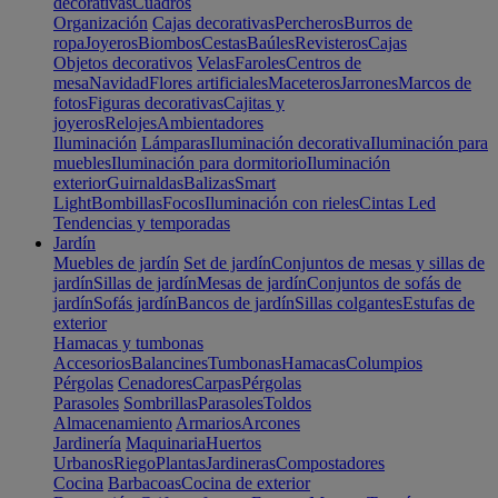
decorativas
Cuadros
Organización
Cajas decorativas
Percheros
Burros de
ropa
Joyeros
Biombos
Cestas
Baúles
Revisteros
Cajas
Objetos decorativos
Velas
Faroles
Centros de
mesa
Navidad
Flores artificiales
Maceteros
Jarrones
Marcos de
fotos
Figuras decorativas
Cajitas y
joyeros
Relojes
Ambientadores
Iluminación
Lámparas
Iluminación decorativa
Iluminación para
muebles
Iluminación para dormitorio
Iluminación
exterior
Guirnaldas
Balizas
Smart
Light
Bombillas
Focos
Iluminación con rieles
Cintas Led
Tendencias y temporadas
Jardín
Muebles de jardín
Set de jardín
Conjuntos de mesas y sillas de
jardín
Sillas de jardín
Mesas de jardín
Conjuntos de sofás de
jardín
Sofás jardín
Bancos de jardín
Sillas colgantes
Estufas de
exterior
Hamacas y tumbonas
Accesorios
Balancines
Tumbonas
Hamacas
Columpios
Pérgolas
Cenadores
Carpas
Pérgolas
Parasoles
Sombrillas
Parasoles
Toldos
Almacenamiento
Armarios
Arcones
Jardinería
Maquinaria
Huertos
Urbanos
Riego
Plantas
Jardineras
Compostadores
Cocina
Barbacoas
Cocina de exterior