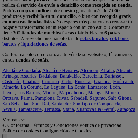
realiza el
servicio de envío a domicilio como recogida en tienda.
Podrás
comprar online
entre nuestra gama de más de 7.000
productos y
recibirlo en tu domicilio
, o bien con
recogida gratis
en nuestras tiendas física.
No esperes más para crear o renovar tu
hogar y transformarlo en un espacio con mucho estilo. Conforama
tiene 300
tiendas de muebles
físicas distribuidas en
6 países
distintos. Aproveche nuestras ofertas de
sofas baratos
,
colchones
baratos
y
liquidaciones de sofas
.
Conforama solo comercializa a través de su website o, físicamente,
en sus
tiendas de sofás
.
Alcalá de Guadaíra
,
Alcalá de Henares
,
Alcorcón
,
Alfafar
,
Alicante
,
Arinaga
,
Asturias
,
Badalona
,
Barakaldo
,
Barcelona
,
Burjassot
,
Castellón
,
Chafiras
,
Cordoba
,
Elche
,
Finestrat
,
Granada
,
Huércal de
Almería
,
La Coruña
,
La Laguna
,
La Zenia
,
Lanzarote
,
León
,
Lleida
,
Los Barrios
,
Madrid
,
Majadahonda
,
Málaga
,
Murcia
,
Orotava
,
Palma
,
Pamplona
,
Rivas
,
Sabadell
,
Sagunto
,
Salt, Girona
,
San Sebastian
,
Sant Boi
,
Santander
,
Santiago de Compostela
,
Sevilla
,
Tamaraceite
,
Terrassa
,
Viana
,
Vilanova i la Geltrú
,
Zaragoza
Ver más >>
© Conforama
Términos y Condiciones
Política de privacidad
Política de cookies
Configuración de Cookies