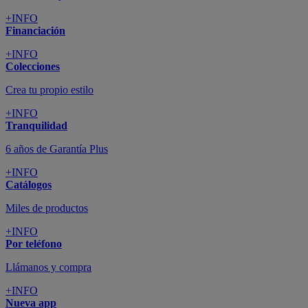
+INFO
Financiación
+INFO
Colecciones
Crea tu propio estilo
+INFO
Tranquilidad
6 años de Garantía Plus
+INFO
Catálogos
Miles de productos
+INFO
Por teléfono
Llámanos y compra
+INFO
Nueva app