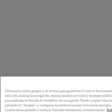
Utilizamos cookies propias y de terceros para garantizar el correcto funcionami
sitio web, analizar la navegación, mejorar nuestros servicios y mostrarte public
personalizada en función de tus hábitos de navegación. Puedes aceptar todas la
pulsando en “Aceptar”, o configurar tus preferencias para seleccionar qué tipos
cookies deseas permitir o rechazar. Para más información, consulta nuestra
Pol