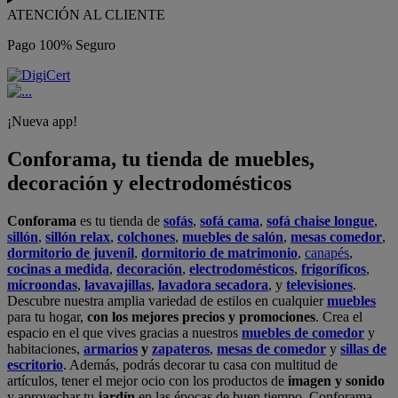
ATENCIÓN AL CLIENTE
Pago 100% Seguro
¡Nueva app!
Conforama, tu tienda de muebles,
decoración y electrodomésticos
Conforama
es tu tienda de
sofás
,
sofá cama
,
sofá chaise longue
,
sillón
,
sillón relax
,
colchones
,
muebles de salón
,
mesas comedor
,
dormitorio de juvenil
,
dormitorio de matrimonio
,
canapés
,
cocinas a medida
,
decoración
,
electrodomésticos
,
frigoríficos
,
microondas
,
lavavajillas
,
lavadora secadora
, y
televisiones
.
Descubre nuestra amplia variedad de estilos en cualquier
muebles
para tu hogar,
con los mejores precios y promociones
. Crea el
espacio en el que vives gracias a nuestros
muebles de comedor
y
habitaciones,
armarios
y
zapateros
,
mesas de comedor
y
sillas de
escritorio
. Además, podrás decorar tu casa con multitud de
artículos, tener el mejor ocio con los productos de
imagen y sonido
y aprovechar tu
jardín
en las épocas de buen tiempo. Conforama