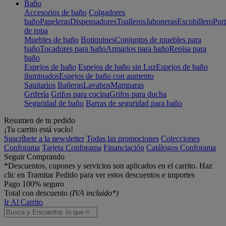
Baño
Accesorios de baño
Colgadores
baño
Papeleras
Dispensadores
Toalleros
Jaboneras
Escobillero
Port
de ropa
Muebles de baño
Botiquines
Conjuntos de muebles para
baño
Tocadores para baño
Armarios para baño
Repisa para
baño
Espejos de baño
Espejos de baño sin Luz
Espejos de baño
iluminados
Espejos de baño con aumento
Sanitarios
Bañeras
Lavabos
Mamparas
Grifería
Grifos para cocina
Grifos para ducha
Seguridad de baño
Barras de seguridad para baño
Resumen de tu pedido
¡Tu carrito está vacío!
Suscríbete a la newsletter
Todas las promociones
Colecciones
Conforama
Tarjeta Conforama
Financiación
Catálogos Conforama
Seguir Comprando
*Descuentos, cupones y servicios son aplicados en el carrito. Haz
clic en Tramitar Pedido para ver estos descuentos e importes
Pago 100% seguro
Total con descuento
(IVA incluido*)
Ir Al Carrito