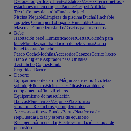
Decoración
Grifos y fuentes
Estatuas
Macetas
Termómetros y
estaciones metereológicas
Paneles
Cesped Artificial
Textil
Cojines de jardín
Fundas de jardín
Piscina
Plegable
Limpieza de piscinas
Ducha
Hinchable
Juguetes
Columpios
Toboganes
Hinchables
Casitas
Mascotas
Comederos
Jaulas
Casetas para mascotas
Bebé
Habitación bebé
Humidificadores
Cestas
Colchón para
bebé
Muebles para habitación de bebé
Cunas
Cama
bebé
Decoración bebé
Paseo
Coche
Mochilas
Accesorios
Capazos
Carrito ligero
Baño e higiene
Aspirador nasal
Orinales
Textil bebé
Cojines
Funda
Seguridad
Barreras
Deporte
Equipamiento de cardio
Máquinas de remo
Bicicletas
spinning
Elípticas
Bicicletas estáticas
Recambios y
complementos
Cintas
Rodillos
Equipamiento de musculación
Bancos
Mancuernas
Máquinas
Plataformas
vibratorias
Recambios y complementos
Accesorios fitness
Bandas
Barras
Plataforma de
step
Cuerdas
Bolas y esferas de equilibrio
Recuperación muscular
Electroestimulación
Terapia de
percusión