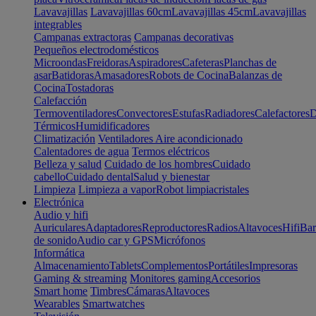
Lavavajillas
Lavavajillas 60cm
Lavavajillas 45cm
Lavavajillas
integrables
Campanas extractoras
Campanas decorativas
Pequeños electrodomésticos
Microondas
Freidoras
Aspiradores
Cafeteras
Planchas de
asar
Batidoras
Amasadores
Robots de Cocina
Balanzas de
Cocina
Tostadoras
Calefacción
Termoventiladores
Convectores
Estufas
Radiadores
Calefactores
D
Térmicos
Humidificadores
Climatización
Ventiladores
Aire acondicionado
Calentadores de agua
Termos eléctricos
Belleza y salud
Cuidado de los hombres
Cuidado
cabello
Cuidado dental
Salud y bienestar
Limpieza
Limpieza a vapor
Robot limpiacristales
Electrónica
Audio y hifi
Auriculares
Adaptadores
Reproductores
Radios
Altavoces
Hifi
Bar
de sonido
Audio car y GPS
Micrófonos
Informática
Almacenamiento
Tablets
Complementos
Portátiles
Impresoras
Gaming & streaming
Monitores gaming
Accesorios
Smart home
Timbres
Cámaras
Altavoces
Wearables
Smartwatches