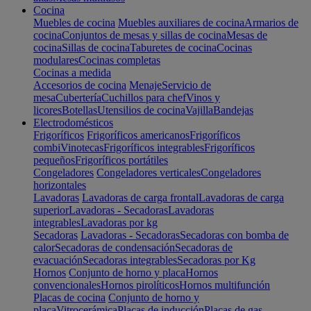
Cocina
Muebles de cocina
Muebles auxiliares de cocina
Armarios de
cocina
Conjuntos de mesas y sillas de cocina
Mesas de
cocina
Sillas de cocina
Taburetes de cocina
Cocinas
modulares
Cocinas completas
Cocinas a medida
Accesorios de cocina
Menaje
Servicio de
mesa
Cubertería
Cuchillos para chef
Vinos y
licores
Botellas
Utensilios de cocina
Vajilla
Bandejas
Electrodomésticos
Frigoríficos
Frigoríficos americanos
Frigoríficos
combi
Vinotecas
Frigoríficos integrables
Frigoríficos
pequeños
Frigoríficos portátiles
Congeladores
Congeladores verticales
Congeladores
horizontales
Lavadoras
Lavadoras de carga frontal
Lavadoras de carga
superior
Lavadoras - Secadoras
Lavadoras
integrables
Lavadoras por kg
Secadoras
Lavadoras - Secadoras
Secadoras con bomba de
calor
Secadoras de condensación
Secadoras de
evacuación
Secadoras integrables
Secadoras por Kg
Hornos
Conjunto de horno y placa
Hornos
convencionales
Hornos pirolíticos
Hornos multifunción
Placas de cocina
Conjunto de horno y
placa
Vitrocerámica
Placas de inducción
Placas de gas