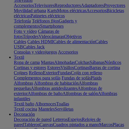
Televisión
Accesorios
Televisores
Reproductores
Adaptadores
Proyectores
Movilidad urbana
Karts
Motos eléctricas
Accesorios
Bicicletas
eléctricas
Patinetes eléctricos
Telefonía
Teléfonos fijos
Gadgets y
complementos
Smartphones
Foto y vídeo
Cámaras de
fotos
Trípodes
Videocámaras
Objetivos
Cables
Cables HDMI
Cables de alimentación
Cables
USB
Cables Jack
Consolas y videojuegos
Accesorios
Textil
Ropa de cama
Mantas
Almohadas
Colchas
Sábanas
Nórdicos
Cortinas y estores
Estores
Visillos
Cortinas
Barras de cortina
Cojines
Relleno
Exterior
Fundas
Cojín con relleno
Complementos para sofás
Fundas de sofás
Plaids
Alfombras
Alfombras de habitación
Alfombras
pequeñas
Alfombras antideslizantes
Alfombras de
exterior
Alfombras de baño
Alfombras de salón
Alfombras
infantiles
Textil baño
Albornoces
Toallas
Textil cocina
Manteles
Servilletas
Decoración
Decoración de pared
Letreros
Espejos
Relojes de
pared
Tableros
Canvas
Cuadros pintados a mano
Marcos
Placas