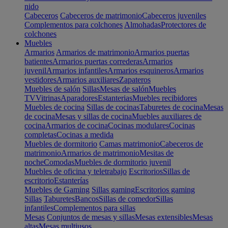
nido
Cabeceros
Cabeceros de matrimonio
Cabeceros juveniles
Complementos para colchones
Almohadas
Protectores de
colchones
Muebles
Armarios
Armarios de matrimonio
Armarios puertas
batientes
Armarios puertas correderas
Armarios
juvenil
Armarios infantiles
Armarios esquineros
Armarios
vestidores
Armarios auxiliares
Zapateros
Muebles de salón
Sillas
Mesas de salón
Muebles
TV
Vitrinas
Aparadores
Estanterias
Muebles recibidores
Muebles de cocina
Sillas de cocinas
Taburetes de cocina
Mesas
de cocina
Mesas y sillas de cocina
Muebles auxiliares de
cocina
Armarios de cocina
Cocinas modulares
Cocinas
completas
Cocinas a medida
Muebles de dormitorio
Camas matrimonio
Cabeceros de
matrimonio
Armarios de matrimonio
Mesitas de
noche
Comodas
Muebles de dormitorio juvenil
Muebles de oficina y teletrabajo
Escritorios
Sillas de
escritorio
Estanterías
Muebles de Gaming
Sillas gaming
Escritorios gaming
Sillas
Taburetes
Bancos
Sillas de comedor
Sillas
infantiles
Complementos para sillas
Mesas
Conjuntos de mesas y sillas
Mesas extensibles
Mesas
altas
Mesas multiusos