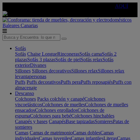
🔵Cambia tu electro con
-10% EXTRA
de descuento ☑️
AQUÍ
Baleares
Canarias
Sofás
Sofás
Chaise Longue
Rinconeras
Sofás cama
Sofás 2
plazas
Sofás 3 plazas
Sofás de piel
Sofás relax
Sofás
exterior
Divanes
Sillones
Sillones decorativos
Sillones relax
Sillones relax
levantapersonas
Puffs
Puffs decorativos
Puffs pera
Puffs reposapiés
Puffs con
almacenaje
Descanso
Colchones
Packs colchón y canapé
Colchones
viscoelásticos
Colchones de muelles
Colchones de muelles
ensacados
Colchones enrollados
Colchones de
espuma
Colchones para bebé
Colchones hinchables
Canapés y bases
Canapés
Base tapizadas
Somieres
Patas de
somieres
Camas
Camas de matrimonio
Camas dobles
Camas
individuales
Camas juveniles
Camas infantiles
Literas
Camas