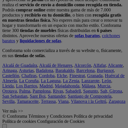
realiza el
servicio de envío a domicilio como recogida en tienda.
Podrás
comprar online
entre nuestra gama de más de 7.000
productos y
recibirlo en tu domicilio
, o bien con
recogida gratis
en nuestras tiendas física.
No esperes más para crear o renovar tu
hogar y transformarlo en un espacio con mucho estilo. Conforama
tiene 300
tiendas de muebles
físicas distribuidas en
6 países
distintos. Aproveche nuestras ofertas de
sofas baratos
,
colchones
baratos
y
liquidaciones de sofas
.
Conforama solo comercializa a través de su website o, físicamente,
en sus
tiendas de sofás
.
Alcalá de Guadaíra
,
Alcalá de Henares
,
Alcorcón
,
Alfafar
,
Alicante
,
Arinaga
,
Asturias
,
Badalona
,
Barakaldo
,
Barcelona
,
Burjassot
,
Castellón
,
Chafiras
,
Cordoba
,
Elche
,
Finestrat
,
Granada
,
Huércal de
Almería
,
La Coruña
,
La Laguna
,
La Zenia
,
Lanzarote
,
León
,
Lleida
,
Los Barrios
,
Madrid
,
Majadahonda
,
Málaga
,
Murcia
,
Orotava
,
Palma
,
Pamplona
,
Rivas
,
Sabadell
,
Sagunto
,
Salt, Girona
,
San Sebastian
,
Sant Boi
,
Santander
,
Santiago de Compostela
,
Sevilla
,
Tamaraceite
,
Terrassa
,
Viana
,
Vilanova i la Geltrú
,
Zaragoza
Ver más >>
© Conforama
Términos y Condiciones
Política de privacidad
Política de cookies
Configuración de Cookies