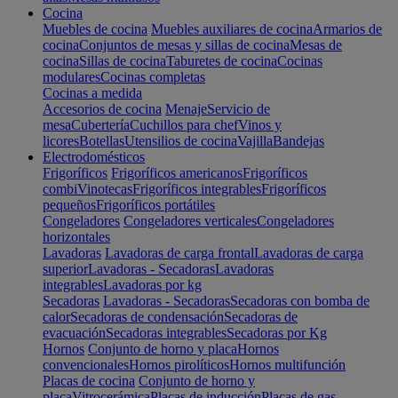
Cocina
Muebles de cocina
Muebles auxiliares de cocina
Armarios de
cocina
Conjuntos de mesas y sillas de cocina
Mesas de
cocina
Sillas de cocina
Taburetes de cocina
Cocinas
modulares
Cocinas completas
Cocinas a medida
Accesorios de cocina
Menaje
Servicio de
mesa
Cubertería
Cuchillos para chef
Vinos y
licores
Botellas
Utensilios de cocina
Vajilla
Bandejas
Electrodomésticos
Frigoríficos
Frigoríficos americanos
Frigoríficos
combi
Vinotecas
Frigoríficos integrables
Frigoríficos
pequeños
Frigoríficos portátiles
Congeladores
Congeladores verticales
Congeladores
horizontales
Lavadoras
Lavadoras de carga frontal
Lavadoras de carga
superior
Lavadoras - Secadoras
Lavadoras
integrables
Lavadoras por kg
Secadoras
Lavadoras - Secadoras
Secadoras con bomba de
calor
Secadoras de condensación
Secadoras de
evacuación
Secadoras integrables
Secadoras por Kg
Hornos
Conjunto de horno y placa
Hornos
convencionales
Hornos pirolíticos
Hornos multifunción
Placas de cocina
Conjunto de horno y
placa
Vitrocerámica
Placas de inducción
Placas de gas