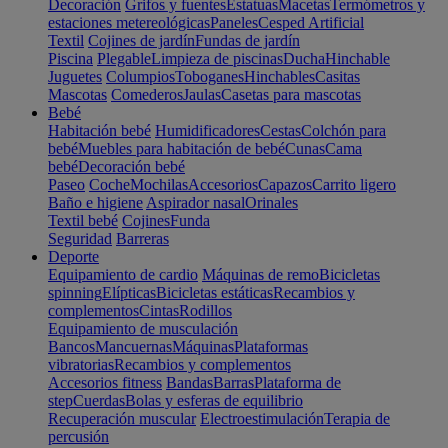
Decoración
Grifos y fuentes
Estatuas
Macetas
Termómetros y
estaciones metereológicas
Paneles
Cesped Artificial
Textil
Cojines de jardín
Fundas de jardín
Piscina
Plegable
Limpieza de piscinas
Ducha
Hinchable
Juguetes
Columpios
Toboganes
Hinchables
Casitas
Mascotas
Comederos
Jaulas
Casetas para mascotas
Bebé
Habitación bebé
Humidificadores
Cestas
Colchón para
bebé
Muebles para habitación de bebé
Cunas
Cama
bebé
Decoración bebé
Paseo
Coche
Mochilas
Accesorios
Capazos
Carrito ligero
Baño e higiene
Aspirador nasal
Orinales
Textil bebé
Cojines
Funda
Seguridad
Barreras
Deporte
Equipamiento de cardio
Máquinas de remo
Bicicletas
spinning
Elípticas
Bicicletas estáticas
Recambios y
complementos
Cintas
Rodillos
Equipamiento de musculación
Bancos
Mancuernas
Máquinas
Plataformas
vibratorias
Recambios y complementos
Accesorios fitness
Bandas
Barras
Plataforma de
step
Cuerdas
Bolas y esferas de equilibrio
Recuperación muscular
Electroestimulación
Terapia de
percusión