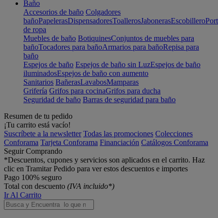
Baño
Accesorios de baño
Colgadores
baño
Papeleras
Dispensadores
Toalleros
Jaboneras
Escobillero
Port
de ropa
Muebles de baño
Botiquines
Conjuntos de muebles para
baño
Tocadores para baño
Armarios para baño
Repisa para
baño
Espejos de baño
Espejos de baño sin Luz
Espejos de baño
iluminados
Espejos de baño con aumento
Sanitarios
Bañeras
Lavabos
Mamparas
Grifería
Grifos para cocina
Grifos para ducha
Seguridad de baño
Barras de seguridad para baño
Resumen de tu pedido
¡Tu carrito está vacío!
Suscríbete a la newsletter
Todas las promociones
Colecciones
Conforama
Tarjeta Conforama
Financiación
Catálogos Conforama
Seguir Comprando
*Descuentos, cupones y servicios son aplicados en el carrito. Haz
clic en Tramitar Pedido para ver estos descuentos e importes
Pago 100% seguro
Total con descuento
(IVA incluido*)
Ir Al Carrito