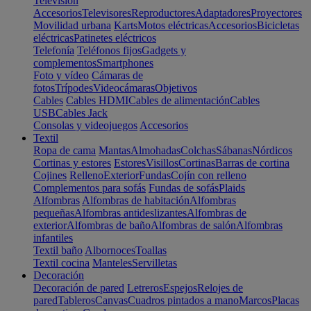
Televisión
Accesorios
Televisores
Reproductores
Adaptadores
Proyectores
Movilidad urbana
Karts
Motos eléctricas
Accesorios
Bicicletas
eléctricas
Patinetes eléctricos
Telefonía
Teléfonos fijos
Gadgets y
complementos
Smartphones
Foto y vídeo
Cámaras de
fotos
Trípodes
Videocámaras
Objetivos
Cables
Cables HDMI
Cables de alimentación
Cables
USB
Cables Jack
Consolas y videojuegos
Accesorios
Textil
Ropa de cama
Mantas
Almohadas
Colchas
Sábanas
Nórdicos
Cortinas y estores
Estores
Visillos
Cortinas
Barras de cortina
Cojines
Relleno
Exterior
Fundas
Cojín con relleno
Complementos para sofás
Fundas de sofás
Plaids
Alfombras
Alfombras de habitación
Alfombras
pequeñas
Alfombras antideslizantes
Alfombras de
exterior
Alfombras de baño
Alfombras de salón
Alfombras
infantiles
Textil baño
Albornoces
Toallas
Textil cocina
Manteles
Servilletas
Decoración
Decoración de pared
Letreros
Espejos
Relojes de
pared
Tableros
Canvas
Cuadros pintados a mano
Marcos
Placas