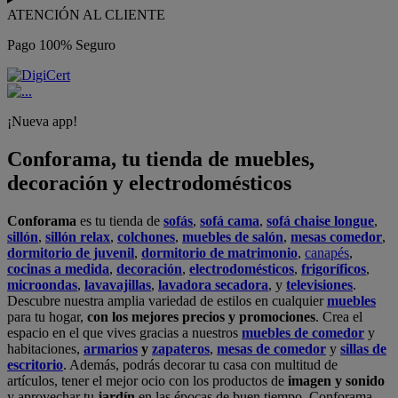
ATENCIÓN AL CLIENTE
Pago 100% Seguro
¡Nueva app!
Conforama, tu tienda de muebles,
decoración y electrodomésticos
Conforama
es tu tienda de
sofás
,
sofá cama
,
sofá chaise longue
,
sillón
,
sillón relax
,
colchones
,
muebles de salón
,
mesas comedor
,
dormitorio de juvenil
,
dormitorio de matrimonio
,
canapés
,
cocinas a medida
,
decoración
,
electrodomésticos
,
frigoríficos
,
microondas
,
lavavajillas
,
lavadora secadora
, y
televisiones
.
Descubre nuestra amplia variedad de estilos en cualquier
muebles
para tu hogar,
con los mejores precios y promociones
. Crea el
espacio en el que vives gracias a nuestros
muebles de comedor
y
habitaciones,
armarios
y
zapateros
,
mesas de comedor
y
sillas de
escritorio
. Además, podrás decorar tu casa con multitud de
artículos, tener el mejor ocio con los productos de
imagen y sonido
y aprovechar tu
jardín
en las épocas de buen tiempo. Conforama