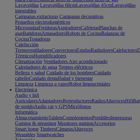
Lavavajillas
Lavavajillas 60cm
Lavavajillas 45cm
Lavavajillas
integrables
Campanas extractoras
Campanas decorativas
Pequeños electrodomésticos
Microondas
Freidoras
Aspiradores
Cafeteras
Planchas de
asar
Batidoras
Amasadores
Robots de Cocina
Balanzas de
Cocina
Tostadoras
Calefacción
Termoventiladores
Convectores
Estufas
Radiadores
Calefactores
D
Térmicos
Humidificadores
Climatización
Ventiladores
Aire acondicionado
Calentadores de agua
Termos eléctricos
Belleza y salud
Cuidado de los hombres
Cuidado
cabello
Cuidado dental
Salud y bienestar
Limpieza
Limpieza a vapor
Robot limpiacristales
Electrónica
Audio y hifi
Auriculares
Adaptadores
Reproductores
Radios
Altavoces
Hifi
Bar
de sonido
Audio car y GPS
Micrófonos
Informática
Almacenamiento
Tablets
Complementos
Portátiles
Impresoras
Gaming & streaming
Monitores gaming
Accesorios
Smart home
Timbres
Cámaras
Altavoces
Wearables
Smartwatches