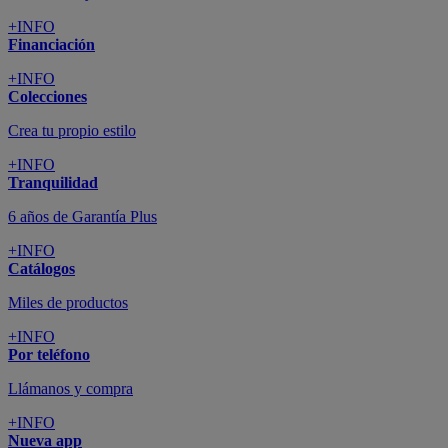
+INFO
Financiación
+INFO
Colecciones
Crea tu propio estilo
+INFO
Tranquilidad
6 años de Garantía Plus
+INFO
Catálogos
Miles de productos
+INFO
Por teléfono
Llámanos y compra
+INFO
Nueva app