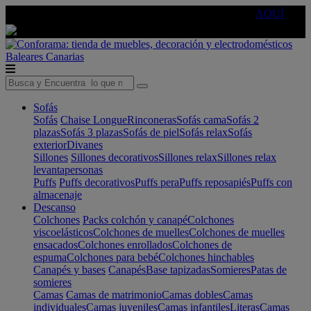
🔵Cambia tu electro con
-10% EXTRA
de descuento ☑️
AQUÍ
Baleares
Canarias
Sofás
Sofás
Chaise Longue
Rinconeras
Sofás cama
Sofás 2
plazas
Sofás 3 plazas
Sofás de piel
Sofás relax
Sofás
exterior
Divanes
Sillones
Sillones decorativos
Sillones relax
Sillones relax
levantapersonas
Puffs
Puffs decorativos
Puffs pera
Puffs reposapiés
Puffs con
almacenaje
Descanso
Colchones
Packs colchón y canapé
Colchones
viscoelásticos
Colchones de muelles
Colchones de muelles
ensacados
Colchones enrollados
Colchones de
espuma
Colchones para bebé
Colchones hinchables
Canapés y bases
Canapés
Base tapizadas
Somieres
Patas de
somieres
Camas
Camas de matrimonio
Camas dobles
Camas
individuales
Camas juveniles
Camas infantiles
Literas
Camas