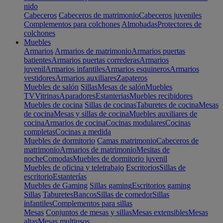
nido
Cabeceros
Cabeceros de matrimonio
Cabeceros juveniles
Complementos para colchones
Almohadas
Protectores de
colchones
Muebles
Armarios
Armarios de matrimonio
Armarios puertas
batientes
Armarios puertas correderas
Armarios
juvenil
Armarios infantiles
Armarios esquineros
Armarios
vestidores
Armarios auxiliares
Zapateros
Muebles de salón
Sillas
Mesas de salón
Muebles
TV
Vitrinas
Aparadores
Estanterias
Muebles recibidores
Muebles de cocina
Sillas de cocinas
Taburetes de cocina
Mesas
de cocina
Mesas y sillas de cocina
Muebles auxiliares de
cocina
Armarios de cocina
Cocinas modulares
Cocinas
completas
Cocinas a medida
Muebles de dormitorio
Camas matrimonio
Cabeceros de
matrimonio
Armarios de matrimonio
Mesitas de
noche
Comodas
Muebles de dormitorio juvenil
Muebles de oficina y teletrabajo
Escritorios
Sillas de
escritorio
Estanterías
Muebles de Gaming
Sillas gaming
Escritorios gaming
Sillas
Taburetes
Bancos
Sillas de comedor
Sillas
infantiles
Complementos para sillas
Mesas
Conjuntos de mesas y sillas
Mesas extensibles
Mesas
altas
Mesas multiusos