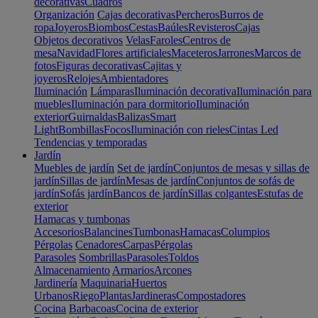
decorativas
Cuadros
Organización
Cajas decorativas
Percheros
Burros de
ropa
Joyeros
Biombos
Cestas
Baúles
Revisteros
Cajas
Objetos decorativos
Velas
Faroles
Centros de
mesa
Navidad
Flores artificiales
Maceteros
Jarrones
Marcos de
fotos
Figuras decorativas
Cajitas y
joyeros
Relojes
Ambientadores
Iluminación
Lámparas
Iluminación decorativa
Iluminación para
muebles
Iluminación para dormitorio
Iluminación
exterior
Guirnaldas
Balizas
Smart
Light
Bombillas
Focos
Iluminación con rieles
Cintas Led
Tendencias y temporadas
Jardín
Muebles de jardín
Set de jardín
Conjuntos de mesas y sillas de
jardín
Sillas de jardín
Mesas de jardín
Conjuntos de sofás de
jardín
Sofás jardín
Bancos de jardín
Sillas colgantes
Estufas de
exterior
Hamacas y tumbonas
Accesorios
Balancines
Tumbonas
Hamacas
Columpios
Pérgolas
Cenadores
Carpas
Pérgolas
Parasoles
Sombrillas
Parasoles
Toldos
Almacenamiento
Armarios
Arcones
Jardinería
Maquinaria
Huertos
Urbanos
Riego
Plantas
Jardineras
Compostadores
Cocina
Barbacoas
Cocina de exterior