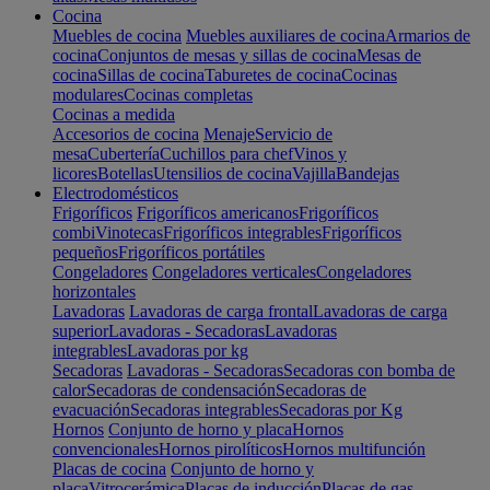
Cocina
Muebles de cocina
Muebles auxiliares de cocina
Armarios de
cocina
Conjuntos de mesas y sillas de cocina
Mesas de
cocina
Sillas de cocina
Taburetes de cocina
Cocinas
modulares
Cocinas completas
Cocinas a medida
Accesorios de cocina
Menaje
Servicio de
mesa
Cubertería
Cuchillos para chef
Vinos y
licores
Botellas
Utensilios de cocina
Vajilla
Bandejas
Electrodomésticos
Frigoríficos
Frigoríficos americanos
Frigoríficos
combi
Vinotecas
Frigoríficos integrables
Frigoríficos
pequeños
Frigoríficos portátiles
Congeladores
Congeladores verticales
Congeladores
horizontales
Lavadoras
Lavadoras de carga frontal
Lavadoras de carga
superior
Lavadoras - Secadoras
Lavadoras
integrables
Lavadoras por kg
Secadoras
Lavadoras - Secadoras
Secadoras con bomba de
calor
Secadoras de condensación
Secadoras de
evacuación
Secadoras integrables
Secadoras por Kg
Hornos
Conjunto de horno y placa
Hornos
convencionales
Hornos pirolíticos
Hornos multifunción
Placas de cocina
Conjunto de horno y
placa
Vitrocerámica
Placas de inducción
Placas de gas