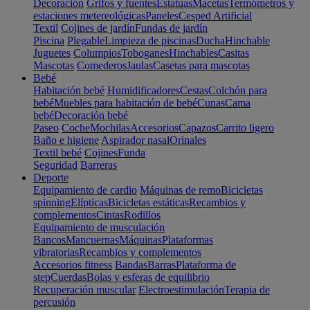
Decoración
Grifos y fuentes
Estatuas
Macetas
Termómetros y
estaciones metereológicas
Paneles
Cesped Artificial
Textil
Cojines de jardín
Fundas de jardín
Piscina
Plegable
Limpieza de piscinas
Ducha
Hinchable
Juguetes
Columpios
Toboganes
Hinchables
Casitas
Mascotas
Comederos
Jaulas
Casetas para mascotas
Bebé
Habitación bebé
Humidificadores
Cestas
Colchón para
bebé
Muebles para habitación de bebé
Cunas
Cama
bebé
Decoración bebé
Paseo
Coche
Mochilas
Accesorios
Capazos
Carrito ligero
Baño e higiene
Aspirador nasal
Orinales
Textil bebé
Cojines
Funda
Seguridad
Barreras
Deporte
Equipamiento de cardio
Máquinas de remo
Bicicletas
spinning
Elípticas
Bicicletas estáticas
Recambios y
complementos
Cintas
Rodillos
Equipamiento de musculación
Bancos
Mancuernas
Máquinas
Plataformas
vibratorias
Recambios y complementos
Accesorios fitness
Bandas
Barras
Plataforma de
step
Cuerdas
Bolas y esferas de equilibrio
Recuperación muscular
Electroestimulación
Terapia de
percusión