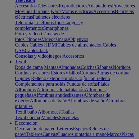
Televisión
Accesorios
Televisores
Reproductores
Adaptadores
Proyectores
Movilidad urbana
Karts
Motos eléctricas
Accesorios
Bicicletas
eléctricas
Patinetes eléctricos
Telefonía
Teléfonos fijos
Gadgets y
complementos
Smartphones
Foto y vídeo
Cámaras de
fotos
Trípodes
Videocámaras
Objetivos
Cables
Cables HDMI
Cables de alimentación
Cables
USB
Cables Jack
Consolas y videojuegos
Accesorios
Textil
Ropa de cama
Mantas
Almohadas
Colchas
Sábanas
Nórdicos
Cortinas y estores
Estores
Visillos
Cortinas
Barras de cortina
Cojines
Relleno
Exterior
Fundas
Cojín con relleno
Complementos para sofás
Fundas de sofás
Plaids
Alfombras
Alfombras de habitación
Alfombras
pequeñas
Alfombras antideslizantes
Alfombras de
exterior
Alfombras de baño
Alfombras de salón
Alfombras
infantiles
Textil baño
Albornoces
Toallas
Textil cocina
Manteles
Servilletas
Decoración
Decoración de pared
Letreros
Espejos
Relojes de
pared
Tableros
Canvas
Cuadros pintados a mano
Marcos
Placas