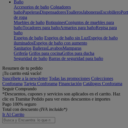
Baño
Accesorios de baño
Colgadores
baño
Papeleras
Dispensadores
Toalleros
Jaboneras
Escobillero
Port
de ropa
Muebles de baño
Botiquines
Conjuntos de muebles para
baño
Tocadores para baño
Armarios para baño
Repisa para
baño
Espejos de baño
Espejos de baño sin Luz
Espejos de baño
iluminados
Espejos de baño con aumento
Sanitarios
Bañeras
Lavabos
Mamparas
Grifería
Grifos para cocina
Grifos para ducha
Seguridad de baño
Barras de seguridad para baño
Resumen de tu pedido
¡Tu carrito está vacío!
Suscríbete a la newsletter
Todas las promociones
Colecciones
Conforama
Tarjeta Conforama
Financiación
Catálogos Conforama
Seguir Comprando
*Descuentos, cupones y servicios son aplicados en el carrito. Haz
clic en Tramitar Pedido para ver estos descuentos e importes
Pago 100% seguro
Total con descuento
(IVA incluido*)
Ir Al Carrito