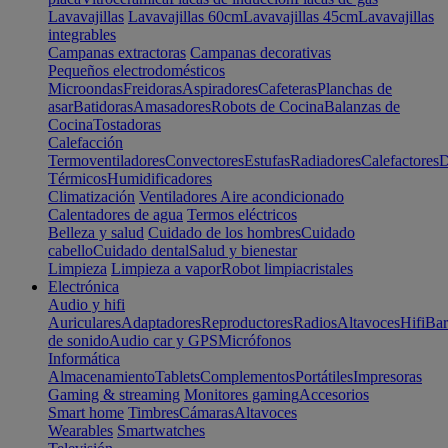
Lavavajillas
Lavavajillas 60cm
Lavavajillas 45cm
Lavavajillas
integrables
Campanas extractoras
Campanas decorativas
Pequeños electrodomésticos
Microondas
Freidoras
Aspiradores
Cafeteras
Planchas de
asar
Batidoras
Amasadores
Robots de Cocina
Balanzas de
Cocina
Tostadoras
Calefacción
Termoventiladores
Convectores
Estufas
Radiadores
Calefactores
D
Térmicos
Humidificadores
Climatización
Ventiladores
Aire acondicionado
Calentadores de agua
Termos eléctricos
Belleza y salud
Cuidado de los hombres
Cuidado
cabello
Cuidado dental
Salud y bienestar
Limpieza
Limpieza a vapor
Robot limpiacristales
Electrónica
Audio y hifi
Auriculares
Adaptadores
Reproductores
Radios
Altavoces
Hifi
Bar
de sonido
Audio car y GPS
Micrófonos
Informática
Almacenamiento
Tablets
Complementos
Portátiles
Impresoras
Gaming & streaming
Monitores gaming
Accesorios
Smart home
Timbres
Cámaras
Altavoces
Wearables
Smartwatches