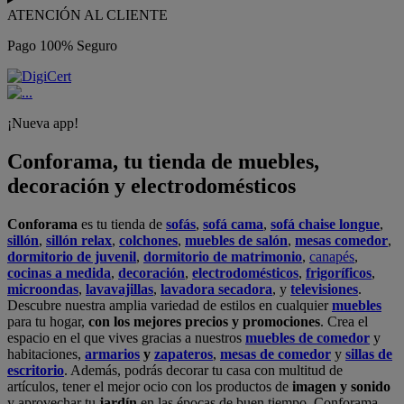
ATENCIÓN AL CLIENTE
Pago 100% Seguro
¡Nueva app!
Conforama, tu tienda de muebles,
decoración y electrodomésticos
Conforama
es tu tienda de
sofás
,
sofá cama
,
sofá chaise longue
,
sillón
,
sillón relax
,
colchones
,
muebles de salón
,
mesas comedor
,
dormitorio de juvenil
,
dormitorio de matrimonio
,
canapés
,
cocinas a medida
,
decoración
,
electrodomésticos
,
frigoríficos
,
microondas
,
lavavajillas
,
lavadora secadora
, y
televisiones
.
Descubre nuestra amplia variedad de estilos en cualquier
muebles
para tu hogar,
con los mejores precios y promociones
. Crea el
espacio en el que vives gracias a nuestros
muebles de comedor
y
habitaciones,
armarios
y
zapateros
,
mesas de comedor
y
sillas de
escritorio
. Además, podrás decorar tu casa con multitud de
artículos, tener el mejor ocio con los productos de
imagen y sonido
y aprovechar tu
jardín
en las épocas de buen tiempo. Conforama