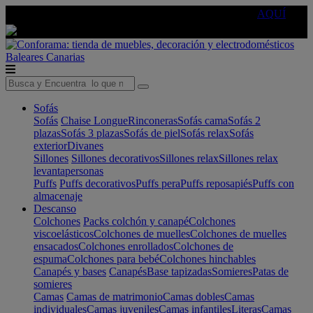
🔵Cambia tu electro con
-10% EXTRA
de descuento ☑️
AQUÍ
Baleares
Canarias
Sofás
Sofás
Chaise Longue
Rinconeras
Sofás cama
Sofás 2
plazas
Sofás 3 plazas
Sofás de piel
Sofás relax
Sofás
exterior
Divanes
Sillones
Sillones decorativos
Sillones relax
Sillones relax
levantapersonas
Puffs
Puffs decorativos
Puffs pera
Puffs reposapiés
Puffs con
almacenaje
Descanso
Colchones
Packs colchón y canapé
Colchones
viscoelásticos
Colchones de muelles
Colchones de muelles
ensacados
Colchones enrollados
Colchones de
espuma
Colchones para bebé
Colchones hinchables
Canapés y bases
Canapés
Base tapizadas
Somieres
Patas de
somieres
Camas
Camas de matrimonio
Camas dobles
Camas
individuales
Camas juveniles
Camas infantiles
Literas
Camas