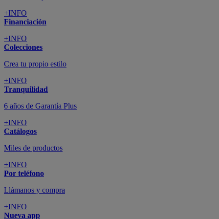
+INFO
Financiación
+INFO
Colecciones
Crea tu propio estilo
+INFO
Tranquilidad
6 años de Garantía Plus
+INFO
Catálogos
Miles de productos
+INFO
Por teléfono
Llámanos y compra
+INFO
Nueva app