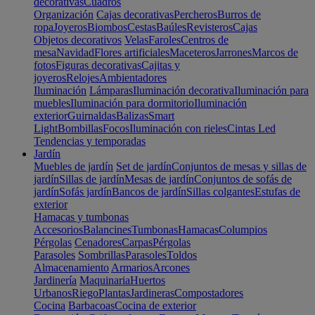
decorativas
Cuadros
Organización
Cajas decorativas
Percheros
Burros de
ropa
Joyeros
Biombos
Cestas
Baúles
Revisteros
Cajas
Objetos decorativos
Velas
Faroles
Centros de
mesa
Navidad
Flores artificiales
Maceteros
Jarrones
Marcos de
fotos
Figuras decorativas
Cajitas y
joyeros
Relojes
Ambientadores
Iluminación
Lámparas
Iluminación decorativa
Iluminación para
muebles
Iluminación para dormitorio
Iluminación
exterior
Guirnaldas
Balizas
Smart
Light
Bombillas
Focos
Iluminación con rieles
Cintas Led
Tendencias y temporadas
Jardín
Muebles de jardín
Set de jardín
Conjuntos de mesas y sillas de
jardín
Sillas de jardín
Mesas de jardín
Conjuntos de sofás de
jardín
Sofás jardín
Bancos de jardín
Sillas colgantes
Estufas de
exterior
Hamacas y tumbonas
Accesorios
Balancines
Tumbonas
Hamacas
Columpios
Pérgolas
Cenadores
Carpas
Pérgolas
Parasoles
Sombrillas
Parasoles
Toldos
Almacenamiento
Armarios
Arcones
Jardinería
Maquinaria
Huertos
Urbanos
Riego
Plantas
Jardineras
Compostadores
Cocina
Barbacoas
Cocina de exterior