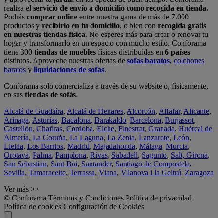
realiza el
servicio de envío a domicilio como recogida en tienda.
Podrás
comprar online
entre nuestra gama de más de 7.000
productos y
recibirlo en tu domicilio
, o bien con
recogida gratis
en nuestras tiendas física.
No esperes más para crear o renovar tu
hogar y transformarlo en un espacio con mucho estilo. Conforama
tiene 300
tiendas de muebles
físicas distribuidas en
6 países
distintos. Aproveche nuestras ofertas de
sofas baratos
,
colchones
baratos
y
liquidaciones de sofas
.
Conforama solo comercializa a través de su website o, físicamente,
en sus
tiendas de sofás
.
Alcalá de Guadaíra
,
Alcalá de Henares
,
Alcorcón
,
Alfafar
,
Alicante
,
Arinaga
,
Asturias
,
Badalona
,
Barakaldo
,
Barcelona
,
Burjassot
,
Castellón
,
Chafiras
,
Cordoba
,
Elche
,
Finestrat
,
Granada
,
Huércal de
Almería
,
La Coruña
,
La Laguna
,
La Zenia
,
Lanzarote
,
León
,
Lleida
,
Los Barrios
,
Madrid
,
Majadahonda
,
Málaga
,
Murcia
,
Orotava
,
Palma
,
Pamplona
,
Rivas
,
Sabadell
,
Sagunto
,
Salt, Girona
,
San Sebastian
,
Sant Boi
,
Santander
,
Santiago de Compostela
,
Sevilla
,
Tamaraceite
,
Terrassa
,
Viana
,
Vilanova i la Geltrú
,
Zaragoza
Ver más >>
© Conforama
Términos y Condiciones
Política de privacidad
Política de cookies
Configuración de Cookies