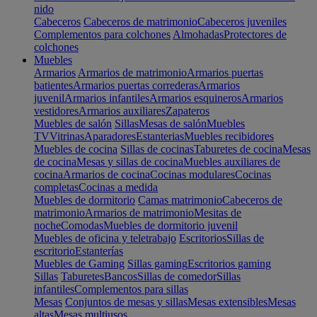
nido
Cabeceros
Cabeceros de matrimonio
Cabeceros juveniles
Complementos para colchones
Almohadas
Protectores de
colchones
Muebles
Armarios
Armarios de matrimonio
Armarios puertas
batientes
Armarios puertas correderas
Armarios
juvenil
Armarios infantiles
Armarios esquineros
Armarios
vestidores
Armarios auxiliares
Zapateros
Muebles de salón
Sillas
Mesas de salón
Muebles
TV
Vitrinas
Aparadores
Estanterias
Muebles recibidores
Muebles de cocina
Sillas de cocinas
Taburetes de cocina
Mesas
de cocina
Mesas y sillas de cocina
Muebles auxiliares de
cocina
Armarios de cocina
Cocinas modulares
Cocinas
completas
Cocinas a medida
Muebles de dormitorio
Camas matrimonio
Cabeceros de
matrimonio
Armarios de matrimonio
Mesitas de
noche
Comodas
Muebles de dormitorio juvenil
Muebles de oficina y teletrabajo
Escritorios
Sillas de
escritorio
Estanterías
Muebles de Gaming
Sillas gaming
Escritorios gaming
Sillas
Taburetes
Bancos
Sillas de comedor
Sillas
infantiles
Complementos para sillas
Mesas
Conjuntos de mesas y sillas
Mesas extensibles
Mesas
altas
Mesas multiusos