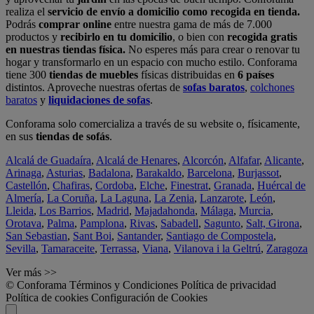
realiza el
servicio de envío a domicilio como recogida en tienda.
Podrás
comprar online
entre nuestra gama de más de 7.000
productos y
recibirlo en tu domicilio
, o bien con
recogida gratis
en nuestras tiendas física.
No esperes más para crear o renovar tu
hogar y transformarlo en un espacio con mucho estilo. Conforama
tiene 300
tiendas de muebles
físicas distribuidas en
6 países
distintos. Aproveche nuestras ofertas de
sofas baratos
,
colchones
baratos
y
liquidaciones de sofas
.
Conforama solo comercializa a través de su website o, físicamente,
en sus
tiendas de sofás
.
Alcalá de Guadaíra
,
Alcalá de Henares
,
Alcorcón
,
Alfafar
,
Alicante
,
Arinaga
,
Asturias
,
Badalona
,
Barakaldo
,
Barcelona
,
Burjassot
,
Castellón
,
Chafiras
,
Cordoba
,
Elche
,
Finestrat
,
Granada
,
Huércal de
Almería
,
La Coruña
,
La Laguna
,
La Zenia
,
Lanzarote
,
León
,
Lleida
,
Los Barrios
,
Madrid
,
Majadahonda
,
Málaga
,
Murcia
,
Orotava
,
Palma
,
Pamplona
,
Rivas
,
Sabadell
,
Sagunto
,
Salt, Girona
,
San Sebastian
,
Sant Boi
,
Santander
,
Santiago de Compostela
,
Sevilla
,
Tamaraceite
,
Terrassa
,
Viana
,
Vilanova i la Geltrú
,
Zaragoza
Ver más >>
© Conforama
Términos y Condiciones
Política de privacidad
Política de cookies
Configuración de Cookies