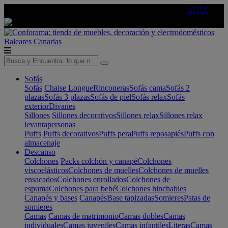
🔵Cambia tu electro con
-10% EXTRA
de descuento ☑️
AQUÍ
Baleares
Canarias
Sofás
Sofás
Chaise Longue
Rinconeras
Sofás cama
Sofás 2
plazas
Sofás 3 plazas
Sofás de piel
Sofás relax
Sofás
exterior
Divanes
Sillones
Sillones decorativos
Sillones relax
Sillones relax
levantapersonas
Puffs
Puffs decorativos
Puffs pera
Puffs reposapiés
Puffs con
almacenaje
Descanso
Colchones
Packs colchón y canapé
Colchones
viscoelásticos
Colchones de muelles
Colchones de muelles
ensacados
Colchones enrollados
Colchones de
espuma
Colchones para bebé
Colchones hinchables
Canapés y bases
Canapés
Base tapizadas
Somieres
Patas de
somieres
Camas
Camas de matrimonio
Camas dobles
Camas
individuales
Camas juveniles
Camas infantiles
Literas
Camas