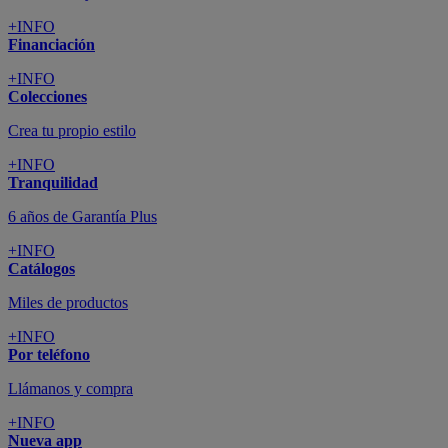
+INFO
Financiación
+INFO
Colecciones
Crea tu propio estilo
+INFO
Tranquilidad
6 años de Garantía Plus
+INFO
Catálogos
Miles de productos
+INFO
Por teléfono
Llámanos y compra
+INFO
Nueva app