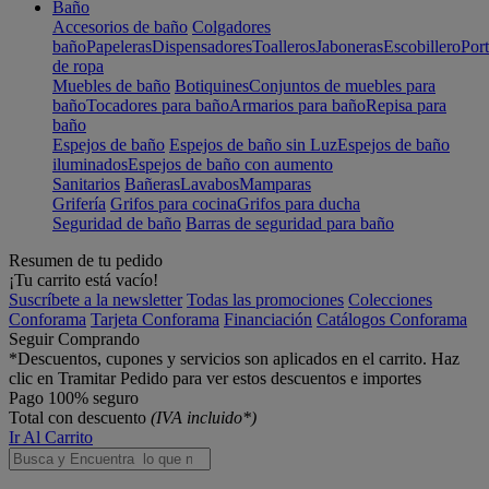
Baño
Accesorios de baño
Colgadores
baño
Papeleras
Dispensadores
Toalleros
Jaboneras
Escobillero
Port
de ropa
Muebles de baño
Botiquines
Conjuntos de muebles para
baño
Tocadores para baño
Armarios para baño
Repisa para
baño
Espejos de baño
Espejos de baño sin Luz
Espejos de baño
iluminados
Espejos de baño con aumento
Sanitarios
Bañeras
Lavabos
Mamparas
Grifería
Grifos para cocina
Grifos para ducha
Seguridad de baño
Barras de seguridad para baño
Resumen de tu pedido
¡Tu carrito está vacío!
Suscríbete a la newsletter
Todas las promociones
Colecciones
Conforama
Tarjeta Conforama
Financiación
Catálogos Conforama
Seguir Comprando
*Descuentos, cupones y servicios son aplicados en el carrito. Haz
clic en Tramitar Pedido para ver estos descuentos e importes
Pago 100% seguro
Total con descuento
(IVA incluido*)
Ir Al Carrito