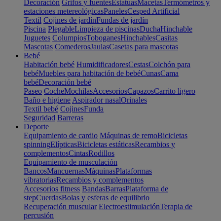
Decoración
Grifos y fuentes
Estatuas
Macetas
Termómetros y
estaciones metereológicas
Paneles
Cesped Artificial
Textil
Cojines de jardín
Fundas de jardín
Piscina
Plegable
Limpieza de piscinas
Ducha
Hinchable
Juguetes
Columpios
Toboganes
Hinchables
Casitas
Mascotas
Comederos
Jaulas
Casetas para mascotas
Bebé
Habitación bebé
Humidificadores
Cestas
Colchón para
bebé
Muebles para habitación de bebé
Cunas
Cama
bebé
Decoración bebé
Paseo
Coche
Mochilas
Accesorios
Capazos
Carrito ligero
Baño e higiene
Aspirador nasal
Orinales
Textil bebé
Cojines
Funda
Seguridad
Barreras
Deporte
Equipamiento de cardio
Máquinas de remo
Bicicletas
spinning
Elípticas
Bicicletas estáticas
Recambios y
complementos
Cintas
Rodillos
Equipamiento de musculación
Bancos
Mancuernas
Máquinas
Plataformas
vibratorias
Recambios y complementos
Accesorios fitness
Bandas
Barras
Plataforma de
step
Cuerdas
Bolas y esferas de equilibrio
Recuperación muscular
Electroestimulación
Terapia de
percusión