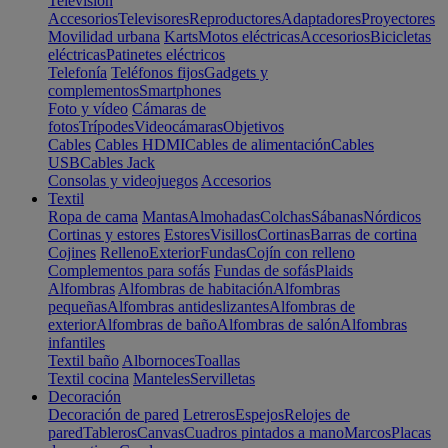
Televisión
Accesorios
Televisores
Reproductores
Adaptadores
Proyectores
Movilidad urbana
Karts
Motos eléctricas
Accesorios
Bicicletas
eléctricas
Patinetes eléctricos
Telefonía
Teléfonos fijos
Gadgets y
complementos
Smartphones
Foto y vídeo
Cámaras de
fotos
Trípodes
Videocámaras
Objetivos
Cables
Cables HDMI
Cables de alimentación
Cables
USB
Cables Jack
Consolas y videojuegos
Accesorios
Textil
Ropa de cama
Mantas
Almohadas
Colchas
Sábanas
Nórdicos
Cortinas y estores
Estores
Visillos
Cortinas
Barras de cortina
Cojines
Relleno
Exterior
Fundas
Cojín con relleno
Complementos para sofás
Fundas de sofás
Plaids
Alfombras
Alfombras de habitación
Alfombras
pequeñas
Alfombras antideslizantes
Alfombras de
exterior
Alfombras de baño
Alfombras de salón
Alfombras
infantiles
Textil baño
Albornoces
Toallas
Textil cocina
Manteles
Servilletas
Decoración
Decoración de pared
Letreros
Espejos
Relojes de
pared
Tableros
Canvas
Cuadros pintados a mano
Marcos
Placas