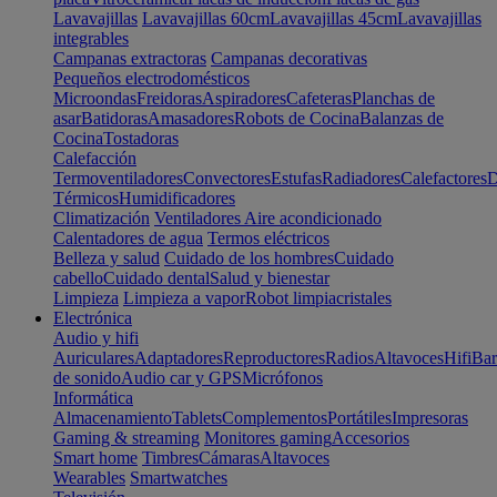
Lavavajillas
Lavavajillas 60cm
Lavavajillas 45cm
Lavavajillas
integrables
Campanas extractoras
Campanas decorativas
Pequeños electrodomésticos
Microondas
Freidoras
Aspiradores
Cafeteras
Planchas de
asar
Batidoras
Amasadores
Robots de Cocina
Balanzas de
Cocina
Tostadoras
Calefacción
Termoventiladores
Convectores
Estufas
Radiadores
Calefactores
D
Térmicos
Humidificadores
Climatización
Ventiladores
Aire acondicionado
Calentadores de agua
Termos eléctricos
Belleza y salud
Cuidado de los hombres
Cuidado
cabello
Cuidado dental
Salud y bienestar
Limpieza
Limpieza a vapor
Robot limpiacristales
Electrónica
Audio y hifi
Auriculares
Adaptadores
Reproductores
Radios
Altavoces
Hifi
Bar
de sonido
Audio car y GPS
Micrófonos
Informática
Almacenamiento
Tablets
Complementos
Portátiles
Impresoras
Gaming & streaming
Monitores gaming
Accesorios
Smart home
Timbres
Cámaras
Altavoces
Wearables
Smartwatches