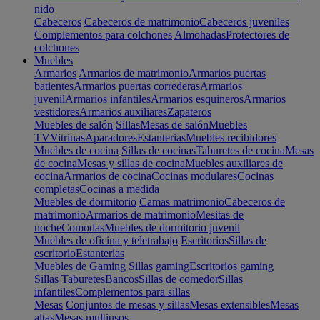
nido
Cabeceros
Cabeceros de matrimonio
Cabeceros juveniles
Complementos para colchones
Almohadas
Protectores de
colchones
Muebles
Armarios
Armarios de matrimonio
Armarios puertas
batientes
Armarios puertas correderas
Armarios
juvenil
Armarios infantiles
Armarios esquineros
Armarios
vestidores
Armarios auxiliares
Zapateros
Muebles de salón
Sillas
Mesas de salón
Muebles
TV
Vitrinas
Aparadores
Estanterias
Muebles recibidores
Muebles de cocina
Sillas de cocinas
Taburetes de cocina
Mesas
de cocina
Mesas y sillas de cocina
Muebles auxiliares de
cocina
Armarios de cocina
Cocinas modulares
Cocinas
completas
Cocinas a medida
Muebles de dormitorio
Camas matrimonio
Cabeceros de
matrimonio
Armarios de matrimonio
Mesitas de
noche
Comodas
Muebles de dormitorio juvenil
Muebles de oficina y teletrabajo
Escritorios
Sillas de
escritorio
Estanterías
Muebles de Gaming
Sillas gaming
Escritorios gaming
Sillas
Taburetes
Bancos
Sillas de comedor
Sillas
infantiles
Complementos para sillas
Mesas
Conjuntos de mesas y sillas
Mesas extensibles
Mesas
altas
Mesas multiusos