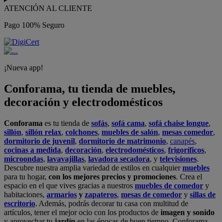
ATENCIÓN AL CLIENTE
Pago 100% Seguro
¡Nueva app!
Conforama, tu tienda de muebles,
decoración y electrodomésticos
Conforama
es tu tienda de
sofás
,
sofá cama
,
sofá chaise longue
,
sillón
,
sillón relax
,
colchones
,
muebles de salón
,
mesas comedor
,
dormitorio de juvenil
,
dormitorio de matrimonio
,
canapés
,
cocinas a medida
,
decoración
,
electrodomésticos
,
frigoríficos
,
microondas
,
lavavajillas
,
lavadora secadora
, y
televisiones
.
Descubre nuestra amplia variedad de estilos en cualquier
muebles
para tu hogar,
con los mejores precios y promociones
. Crea el
espacio en el que vives gracias a nuestros
muebles de comedor
y
habitaciones,
armarios
y
zapateros
,
mesas de comedor
y
sillas de
escritorio
. Además, podrás decorar tu casa con multitud de
artículos, tener el mejor ocio con los productos de
imagen y sonido
y aprovechar tu
jardín
en las épocas de buen tiempo. Conforama