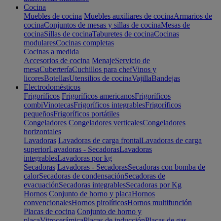
Cocina
Muebles de cocina
Muebles auxiliares de cocina
Armarios de
cocina
Conjuntos de mesas y sillas de cocina
Mesas de
cocina
Sillas de cocina
Taburetes de cocina
Cocinas
modulares
Cocinas completas
Cocinas a medida
Accesorios de cocina
Menaje
Servicio de
mesa
Cubertería
Cuchillos para chef
Vinos y
licores
Botellas
Utensilios de cocina
Vajilla
Bandejas
Electrodomésticos
Frigoríficos
Frigoríficos americanos
Frigoríficos
combi
Vinotecas
Frigoríficos integrables
Frigoríficos
pequeños
Frigoríficos portátiles
Congeladores
Congeladores verticales
Congeladores
horizontales
Lavadoras
Lavadoras de carga frontal
Lavadoras de carga
superior
Lavadoras - Secadoras
Lavadoras
integrables
Lavadoras por kg
Secadoras
Lavadoras - Secadoras
Secadoras con bomba de
calor
Secadoras de condensación
Secadoras de
evacuación
Secadoras integrables
Secadoras por Kg
Hornos
Conjunto de horno y placa
Hornos
convencionales
Hornos pirolíticos
Hornos multifunción
Placas de cocina
Conjunto de horno y
placa
Vitrocerámica
Placas de inducción
Placas de gas