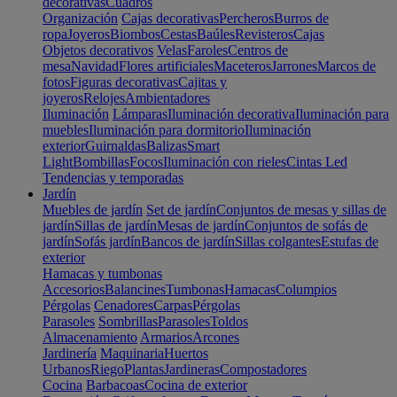
decorativas
Cuadros
Organización
Cajas decorativas
Percheros
Burros de
ropa
Joyeros
Biombos
Cestas
Baúles
Revisteros
Cajas
Objetos decorativos
Velas
Faroles
Centros de
mesa
Navidad
Flores artificiales
Maceteros
Jarrones
Marcos de
fotos
Figuras decorativas
Cajitas y
joyeros
Relojes
Ambientadores
Iluminación
Lámparas
Iluminación decorativa
Iluminación para
muebles
Iluminación para dormitorio
Iluminación
exterior
Guirnaldas
Balizas
Smart
Light
Bombillas
Focos
Iluminación con rieles
Cintas Led
Tendencias y temporadas
Jardín
Muebles de jardín
Set de jardín
Conjuntos de mesas y sillas de
jardín
Sillas de jardín
Mesas de jardín
Conjuntos de sofás de
jardín
Sofás jardín
Bancos de jardín
Sillas colgantes
Estufas de
exterior
Hamacas y tumbonas
Accesorios
Balancines
Tumbonas
Hamacas
Columpios
Pérgolas
Cenadores
Carpas
Pérgolas
Parasoles
Sombrillas
Parasoles
Toldos
Almacenamiento
Armarios
Arcones
Jardinería
Maquinaria
Huertos
Urbanos
Riego
Plantas
Jardineras
Compostadores
Cocina
Barbacoas
Cocina de exterior