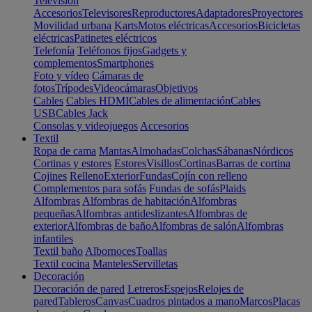
Televisión
Accesorios
Televisores
Reproductores
Adaptadores
Proyectores
Movilidad urbana
Karts
Motos eléctricas
Accesorios
Bicicletas
eléctricas
Patinetes eléctricos
Telefonía
Teléfonos fijos
Gadgets y
complementos
Smartphones
Foto y vídeo
Cámaras de
fotos
Trípodes
Videocámaras
Objetivos
Cables
Cables HDMI
Cables de alimentación
Cables
USB
Cables Jack
Consolas y videojuegos
Accesorios
Textil
Ropa de cama
Mantas
Almohadas
Colchas
Sábanas
Nórdicos
Cortinas y estores
Estores
Visillos
Cortinas
Barras de cortina
Cojines
Relleno
Exterior
Fundas
Cojín con relleno
Complementos para sofás
Fundas de sofás
Plaids
Alfombras
Alfombras de habitación
Alfombras
pequeñas
Alfombras antideslizantes
Alfombras de
exterior
Alfombras de baño
Alfombras de salón
Alfombras
infantiles
Textil baño
Albornoces
Toallas
Textil cocina
Manteles
Servilletas
Decoración
Decoración de pared
Letreros
Espejos
Relojes de
pared
Tableros
Canvas
Cuadros pintados a mano
Marcos
Placas