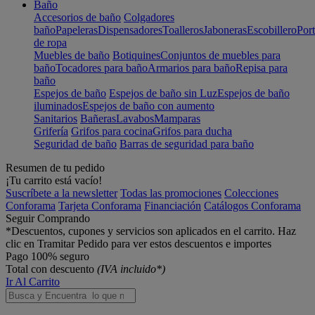
Baño
Accesorios de baño
Colgadores
baño
Papeleras
Dispensadores
Toalleros
Jaboneras
Escobillero
Port
de ropa
Muebles de baño
Botiquines
Conjuntos de muebles para
baño
Tocadores para baño
Armarios para baño
Repisa para
baño
Espejos de baño
Espejos de baño sin Luz
Espejos de baño
iluminados
Espejos de baño con aumento
Sanitarios
Bañeras
Lavabos
Mamparas
Grifería
Grifos para cocina
Grifos para ducha
Seguridad de baño
Barras de seguridad para baño
Resumen de tu pedido
¡Tu carrito está vacío!
Suscríbete a la newsletter
Todas las promociones
Colecciones
Conforama
Tarjeta Conforama
Financiación
Catálogos Conforama
Seguir Comprando
*Descuentos, cupones y servicios son aplicados en el carrito. Haz
clic en Tramitar Pedido para ver estos descuentos e importes
Pago 100% seguro
Total con descuento
(IVA incluido*)
Ir Al Carrito