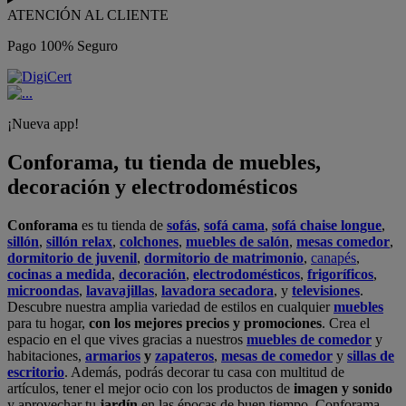
ATENCIÓN AL CLIENTE
Pago 100% Seguro
¡Nueva app!
Conforama, tu tienda de muebles,
decoración y electrodomésticos
Conforama
es tu tienda de
sofás
,
sofá cama
,
sofá chaise longue
,
sillón
,
sillón relax
,
colchones
,
muebles de salón
,
mesas comedor
,
dormitorio de juvenil
,
dormitorio de matrimonio
,
canapés
,
cocinas a medida
,
decoración
,
electrodomésticos
,
frigoríficos
,
microondas
,
lavavajillas
,
lavadora secadora
, y
televisiones
.
Descubre nuestra amplia variedad de estilos en cualquier
muebles
para tu hogar,
con los mejores precios y promociones
. Crea el
espacio en el que vives gracias a nuestros
muebles de comedor
y
habitaciones,
armarios
y
zapateros
,
mesas de comedor
y
sillas de
escritorio
. Además, podrás decorar tu casa con multitud de
artículos, tener el mejor ocio con los productos de
imagen y sonido
y aprovechar tu
jardín
en las épocas de buen tiempo. Conforama