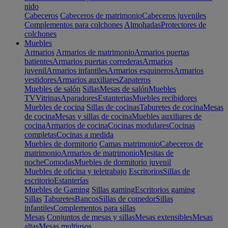
nido
Cabeceros
Cabeceros de matrimonio
Cabeceros juveniles
Complementos para colchones
Almohadas
Protectores de
colchones
Muebles
Armarios
Armarios de matrimonio
Armarios puertas
batientes
Armarios puertas correderas
Armarios
juvenil
Armarios infantiles
Armarios esquineros
Armarios
vestidores
Armarios auxiliares
Zapateros
Muebles de salón
Sillas
Mesas de salón
Muebles
TV
Vitrinas
Aparadores
Estanterias
Muebles recibidores
Muebles de cocina
Sillas de cocinas
Taburetes de cocina
Mesas
de cocina
Mesas y sillas de cocina
Muebles auxiliares de
cocina
Armarios de cocina
Cocinas modulares
Cocinas
completas
Cocinas a medida
Muebles de dormitorio
Camas matrimonio
Cabeceros de
matrimonio
Armarios de matrimonio
Mesitas de
noche
Comodas
Muebles de dormitorio juvenil
Muebles de oficina y teletrabajo
Escritorios
Sillas de
escritorio
Estanterías
Muebles de Gaming
Sillas gaming
Escritorios gaming
Sillas
Taburetes
Bancos
Sillas de comedor
Sillas
infantiles
Complementos para sillas
Mesas
Conjuntos de mesas y sillas
Mesas extensibles
Mesas
altas
Mesas multiusos