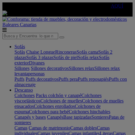
🔵Cambia tu electro con
-10% EXTRA
de descuento ☑️
AQUÍ
Baleares
Canarias
Sofás
Sofás
Chaise Longue
Rinconeras
Sofás cama
Sofás 2
plazas
Sofás 3 plazas
Sofás de piel
Sofás relax
Sofás
exterior
Divanes
Sillones
Sillones decorativos
Sillones relax
Sillones relax
levantapersonas
Puffs
Puffs decorativos
Puffs pera
Puffs reposapiés
Puffs con
almacenaje
Descanso
Colchones
Packs colchón y canapé
Colchones
viscoelásticos
Colchones de muelles
Colchones de muelles
ensacados
Colchones enrollados
Colchones de
espuma
Colchones para bebé
Colchones hinchables
Canapés y bases
Canapés
Base tapizadas
Somieres
Patas de
somieres
Camas
Camas de matrimonio
Camas dobles
Camas
individuales
Camas juveniles
Camas infantiles
Literas
Camas