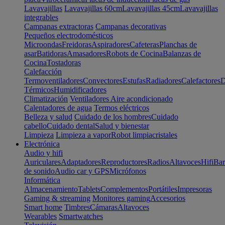
Lavavajillas
Lavavajillas 60cm
Lavavajillas 45cm
Lavavajillas
integrables
Campanas extractoras
Campanas decorativas
Pequeños electrodomésticos
Microondas
Freidoras
Aspiradores
Cafeteras
Planchas de
asar
Batidoras
Amasadores
Robots de Cocina
Balanzas de
Cocina
Tostadoras
Calefacción
Termoventiladores
Convectores
Estufas
Radiadores
Calefactores
D
Térmicos
Humidificadores
Climatización
Ventiladores
Aire acondicionado
Calentadores de agua
Termos eléctricos
Belleza y salud
Cuidado de los hombres
Cuidado
cabello
Cuidado dental
Salud y bienestar
Limpieza
Limpieza a vapor
Robot limpiacristales
Electrónica
Audio y hifi
Auriculares
Adaptadores
Reproductores
Radios
Altavoces
Hifi
Bar
de sonido
Audio car y GPS
Micrófonos
Informática
Almacenamiento
Tablets
Complementos
Portátiles
Impresoras
Gaming & streaming
Monitores gaming
Accesorios
Smart home
Timbres
Cámaras
Altavoces
Wearables
Smartwatches