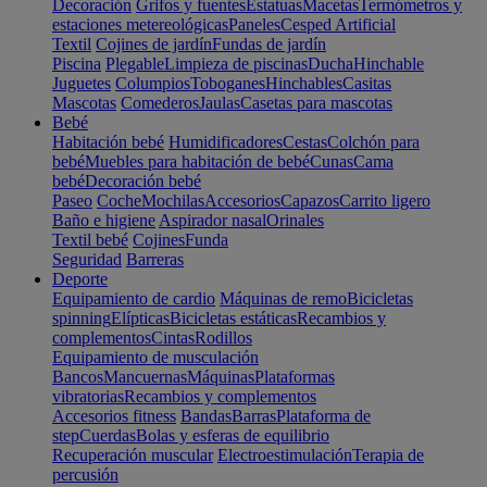
Decoración
Grifos y fuentes
Estatuas
Macetas
Termómetros y
estaciones metereológicas
Paneles
Cesped Artificial
Textil
Cojines de jardín
Fundas de jardín
Piscina
Plegable
Limpieza de piscinas
Ducha
Hinchable
Juguetes
Columpios
Toboganes
Hinchables
Casitas
Mascotas
Comederos
Jaulas
Casetas para mascotas
Bebé
Habitación bebé
Humidificadores
Cestas
Colchón para
bebé
Muebles para habitación de bebé
Cunas
Cama
bebé
Decoración bebé
Paseo
Coche
Mochilas
Accesorios
Capazos
Carrito ligero
Baño e higiene
Aspirador nasal
Orinales
Textil bebé
Cojines
Funda
Seguridad
Barreras
Deporte
Equipamiento de cardio
Máquinas de remo
Bicicletas
spinning
Elípticas
Bicicletas estáticas
Recambios y
complementos
Cintas
Rodillos
Equipamiento de musculación
Bancos
Mancuernas
Máquinas
Plataformas
vibratorias
Recambios y complementos
Accesorios fitness
Bandas
Barras
Plataforma de
step
Cuerdas
Bolas y esferas de equilibrio
Recuperación muscular
Electroestimulación
Terapia de
percusión