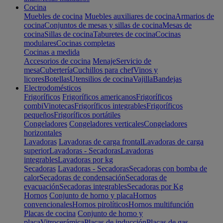
Cocina
Muebles de cocina
Muebles auxiliares de cocina
Armarios de
cocina
Conjuntos de mesas y sillas de cocina
Mesas de
cocina
Sillas de cocina
Taburetes de cocina
Cocinas
modulares
Cocinas completas
Cocinas a medida
Accesorios de cocina
Menaje
Servicio de
mesa
Cubertería
Cuchillos para chef
Vinos y
licores
Botellas
Utensilios de cocina
Vajilla
Bandejas
Electrodomésticos
Frigoríficos
Frigoríficos americanos
Frigoríficos
combi
Vinotecas
Frigoríficos integrables
Frigoríficos
pequeños
Frigoríficos portátiles
Congeladores
Congeladores verticales
Congeladores
horizontales
Lavadoras
Lavadoras de carga frontal
Lavadoras de carga
superior
Lavadoras - Secadoras
Lavadoras
integrables
Lavadoras por kg
Secadoras
Lavadoras - Secadoras
Secadoras con bomba de
calor
Secadoras de condensación
Secadoras de
evacuación
Secadoras integrables
Secadoras por Kg
Hornos
Conjunto de horno y placa
Hornos
convencionales
Hornos pirolíticos
Hornos multifunción
Placas de cocina
Conjunto de horno y
placa
Vitrocerámica
Placas de inducción
Placas de gas