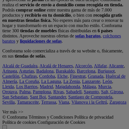
realiza el
servicio de envío a domicilio como recogida en tienda.
Podrás
comprar online
entre nuestra gama de más de 7.000
productos y
recibirlo en tu domicilio
, o bien con
recogida gratis
en nuestras tiendas física.
No esperes más para crear o renovar tu
hogar y transformarlo en un espacio con mucho estilo. Conforama
tiene 300
tiendas de muebles
físicas distribuidas en
6 países
distintos. Aproveche nuestras ofertas de
sofas baratos
,
colchones
baratos
y
liquidaciones de sofas
.
Conforama solo comercializa a través de su website o, físicamente,
en sus
tiendas de sofás
.
Alcalá de Guadaíra
,
Alcalá de Henares
,
Alcorcón
,
Alfafar
,
Alicante
,
Arinaga
,
Asturias
,
Badalona
,
Barakaldo
,
Barcelona
,
Burjassot
,
Castellón
,
Chafiras
,
Cordoba
,
Elche
,
Finestrat
,
Granada
,
Huércal de
Almería
,
La Coruña
,
La Laguna
,
La Zenia
,
Lanzarote
,
León
,
Lleida
,
Los Barrios
,
Madrid
,
Majadahonda
,
Málaga
,
Murcia
,
Orotava
,
Palma
,
Pamplona
,
Rivas
,
Sabadell
,
Sagunto
,
Salt, Girona
,
San Sebastian
,
Sant Boi
,
Santander
,
Santiago de Compostela
,
Sevilla
,
Tamaraceite
,
Terrassa
,
Viana
,
Vilanova i la Geltrú
,
Zaragoza
Ver más >>
© Conforama
Términos y Condiciones
Política de privacidad
Política de cookies
Configuración de Cookies