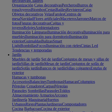
decorativas
Cuadros
Organización
Cajas decorativas
Percheros
Burros de
ropa
Joyeros
Biombos
Cestas
Baúles
Revisteros
Cajas
Objetos decorativos
Velas
Faroles
Centros de
mesa
Navidad
Flores artificiales
Maceteros
Jarrones
Marcos de
fotos
Figuras decorativas
Cajitas y
joyeros
Relojes
Ambientadores
Iluminación
Lámparas
Iluminación decorativa
Iluminación para
muebles
Iluminación para dormitorio
Iluminación
exterior
Guirnaldas
Balizas
Smart
Light
Bombillas
Focos
Iluminación con rieles
Cintas Led
Tendencias y temporadas
Jardín
Muebles de jardín
Set de jardín
Conjuntos de mesas y sillas de
jardín
Sillas de jardín
Mesas de jardín
Conjuntos de sofás de
jardín
Sofás jardín
Bancos de jardín
Sillas colgantes
Estufas de
exterior
Hamacas y tumbonas
Accesorios
Balancines
Tumbonas
Hamacas
Columpios
Pérgolas
Cenadores
Carpas
Pérgolas
Parasoles
Sombrillas
Parasoles
Toldos
Almacenamiento
Armarios
Arcones
Jardinería
Maquinaria
Huertos
Urbanos
Riego
Plantas
Jardineras
Compostadores
Cocina
Barbacoas
Cocina de exterior