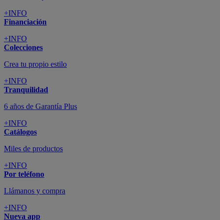
+INFO
Financiación
+INFO
Colecciones
Crea tu propio estilo
+INFO
Tranquilidad
6 años de Garantía Plus
+INFO
Catálogos
Miles de productos
+INFO
Por teléfono
Llámanos y compra
+INFO
Nueva app