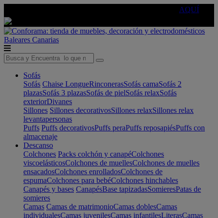
🔵Cambia tu electro con
-10% EXTRA
de descuento ☑️
AQUÍ
Baleares
Canarias
Sofás
Sofás
Chaise Longue
Rinconeras
Sofás cama
Sofás 2
plazas
Sofás 3 plazas
Sofás de piel
Sofás relax
Sofás
exterior
Divanes
Sillones
Sillones decorativos
Sillones relax
Sillones relax
levantapersonas
Puffs
Puffs decorativos
Puffs pera
Puffs reposapiés
Puffs con
almacenaje
Descanso
Colchones
Packs colchón y canapé
Colchones
viscoelásticos
Colchones de muelles
Colchones de muelles
ensacados
Colchones enrollados
Colchones de
espuma
Colchones para bebé
Colchones hinchables
Canapés y bases
Canapés
Base tapizadas
Somieres
Patas de
somieres
Camas
Camas de matrimonio
Camas dobles
Camas
individuales
Camas juveniles
Camas infantiles
Literas
Camas