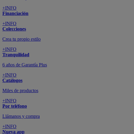
+INFO
Financiación
+INFO
Colecciones
Crea tu propio estilo
+INFO
Tranquilidad
6 años de Garantía Plus
+INFO
Catálogos
Miles de productos
+INFO
Por teléfono
Llámanos y compra
+INFO
Nueva app