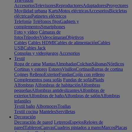
Televisión
Accesorios
Televisores
Reproductores
Adaptadores
Proyectores
Movilidad urbana
Karts
Motos eléctricas
Accesorios
Bicicletas
eléctricas
Patinetes eléctricos
Telefonía
Teléfonos fijos
Gadgets y
complementos
Smartphones
Foto y vídeo
Cámaras de
fotos
Trípodes
Videocámaras
Objetivos
Cables
Cables HDMI
Cables de alimentación
Cables
USB
Cables Jack
Consolas y videojuegos
Accesorios
Textil
Ropa de cama
Mantas
Almohadas
Colchas
Sábanas
Nórdicos
Cortinas y estores
Estores
Visillos
Cortinas
Barras de cortina
Cojines
Relleno
Exterior
Fundas
Cojín con relleno
Complementos para sofás
Fundas de sofás
Plaids
Alfombras
Alfombras de habitación
Alfombras
pequeñas
Alfombras antideslizantes
Alfombras de
exterior
Alfombras de baño
Alfombras de salón
Alfombras
infantiles
Textil baño
Albornoces
Toallas
Textil cocina
Manteles
Servilletas
Decoración
Decoración de pared
Letreros
Espejos
Relojes de
pared
Tableros
Canvas
Cuadros pintados a mano
Marcos
Placas