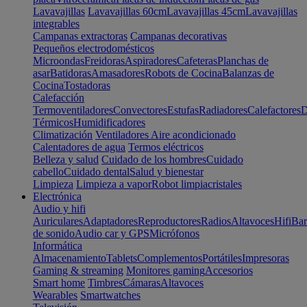
Lavavajillas
Lavavajillas 60cm
Lavavajillas 45cm
Lavavajillas
integrables
Campanas extractoras
Campanas decorativas
Pequeños electrodomésticos
Microondas
Freidoras
Aspiradores
Cafeteras
Planchas de
asar
Batidoras
Amasadores
Robots de Cocina
Balanzas de
Cocina
Tostadoras
Calefacción
Termoventiladores
Convectores
Estufas
Radiadores
Calefactores
D
Térmicos
Humidificadores
Climatización
Ventiladores
Aire acondicionado
Calentadores de agua
Termos eléctricos
Belleza y salud
Cuidado de los hombres
Cuidado
cabello
Cuidado dental
Salud y bienestar
Limpieza
Limpieza a vapor
Robot limpiacristales
Electrónica
Audio y hifi
Auriculares
Adaptadores
Reproductores
Radios
Altavoces
Hifi
Bar
de sonido
Audio car y GPS
Micrófonos
Informática
Almacenamiento
Tablets
Complementos
Portátiles
Impresoras
Gaming & streaming
Monitores gaming
Accesorios
Smart home
Timbres
Cámaras
Altavoces
Wearables
Smartwatches