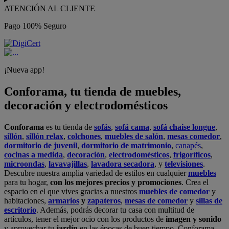
ATENCIÓN AL CLIENTE
Pago 100% Seguro
¡Nueva app!
Conforama, tu tienda de muebles,
decoración y electrodomésticos
Conforama
es tu tienda de
sofás
,
sofá cama
,
sofá chaise longue
,
sillón
,
sillón relax
,
colchones
,
muebles de salón
,
mesas comedor
,
dormitorio de juvenil
,
dormitorio de matrimonio
,
canapés
,
cocinas a medida
,
decoración
,
electrodomésticos
,
frigoríficos
,
microondas
,
lavavajillas
,
lavadora secadora
, y
televisiones
.
Descubre nuestra amplia variedad de estilos en cualquier
muebles
para tu hogar,
con los mejores precios y promociones
. Crea el
espacio en el que vives gracias a nuestros
muebles de comedor
y
habitaciones,
armarios
y
zapateros
,
mesas de comedor
y
sillas de
escritorio
. Además, podrás decorar tu casa con multitud de
artículos, tener el mejor ocio con los productos de
imagen y sonido
y aprovechar tu
jardín
en las épocas de buen tiempo. Conforama