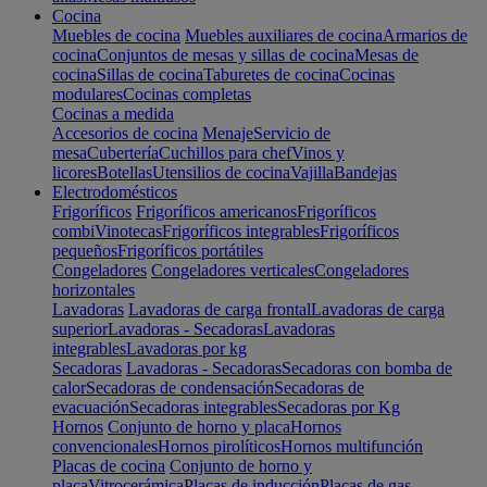
Cocina
Muebles de cocina
Muebles auxiliares de cocina
Armarios de
cocina
Conjuntos de mesas y sillas de cocina
Mesas de
cocina
Sillas de cocina
Taburetes de cocina
Cocinas
modulares
Cocinas completas
Cocinas a medida
Accesorios de cocina
Menaje
Servicio de
mesa
Cubertería
Cuchillos para chef
Vinos y
licores
Botellas
Utensilios de cocina
Vajilla
Bandejas
Electrodomésticos
Frigoríficos
Frigoríficos americanos
Frigoríficos
combi
Vinotecas
Frigoríficos integrables
Frigoríficos
pequeños
Frigoríficos portátiles
Congeladores
Congeladores verticales
Congeladores
horizontales
Lavadoras
Lavadoras de carga frontal
Lavadoras de carga
superior
Lavadoras - Secadoras
Lavadoras
integrables
Lavadoras por kg
Secadoras
Lavadoras - Secadoras
Secadoras con bomba de
calor
Secadoras de condensación
Secadoras de
evacuación
Secadoras integrables
Secadoras por Kg
Hornos
Conjunto de horno y placa
Hornos
convencionales
Hornos pirolíticos
Hornos multifunción
Placas de cocina
Conjunto de horno y
placa
Vitrocerámica
Placas de inducción
Placas de gas