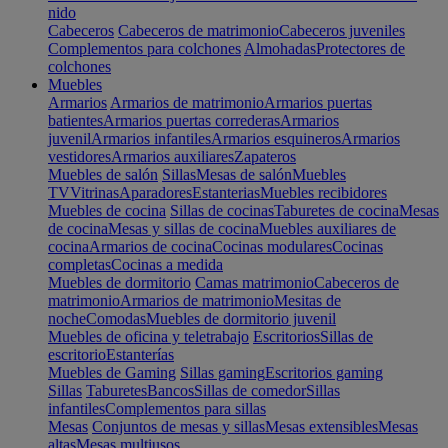
nido
Cabeceros
Cabeceros de matrimonio
Cabeceros juveniles
Complementos para colchones
Almohadas
Protectores de
colchones
Muebles
Armarios
Armarios de matrimonio
Armarios puertas
batientes
Armarios puertas correderas
Armarios
juvenil
Armarios infantiles
Armarios esquineros
Armarios
vestidores
Armarios auxiliares
Zapateros
Muebles de salón
Sillas
Mesas de salón
Muebles
TV
Vitrinas
Aparadores
Estanterias
Muebles recibidores
Muebles de cocina
Sillas de cocinas
Taburetes de cocina
Mesas
de cocina
Mesas y sillas de cocina
Muebles auxiliares de
cocina
Armarios de cocina
Cocinas modulares
Cocinas
completas
Cocinas a medida
Muebles de dormitorio
Camas matrimonio
Cabeceros de
matrimonio
Armarios de matrimonio
Mesitas de
noche
Comodas
Muebles de dormitorio juvenil
Muebles de oficina y teletrabajo
Escritorios
Sillas de
escritorio
Estanterías
Muebles de Gaming
Sillas gaming
Escritorios gaming
Sillas
Taburetes
Bancos
Sillas de comedor
Sillas
infantiles
Complementos para sillas
Mesas
Conjuntos de mesas y sillas
Mesas extensibles
Mesas
altas
Mesas multiusos