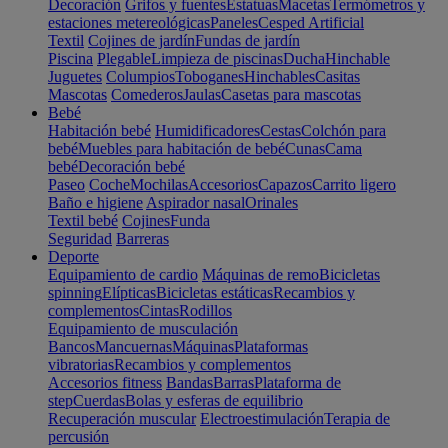
Decoración
Grifos y fuentes
Estatuas
Macetas
Termómetros y
estaciones metereológicas
Paneles
Cesped Artificial
Textil
Cojines de jardín
Fundas de jardín
Piscina
Plegable
Limpieza de piscinas
Ducha
Hinchable
Juguetes
Columpios
Toboganes
Hinchables
Casitas
Mascotas
Comederos
Jaulas
Casetas para mascotas
Bebé
Habitación bebé
Humidificadores
Cestas
Colchón para
bebé
Muebles para habitación de bebé
Cunas
Cama
bebé
Decoración bebé
Paseo
Coche
Mochilas
Accesorios
Capazos
Carrito ligero
Baño e higiene
Aspirador nasal
Orinales
Textil bebé
Cojines
Funda
Seguridad
Barreras
Deporte
Equipamiento de cardio
Máquinas de remo
Bicicletas
spinning
Elípticas
Bicicletas estáticas
Recambios y
complementos
Cintas
Rodillos
Equipamiento de musculación
Bancos
Mancuernas
Máquinas
Plataformas
vibratorias
Recambios y complementos
Accesorios fitness
Bandas
Barras
Plataforma de
step
Cuerdas
Bolas y esferas de equilibrio
Recuperación muscular
Electroestimulación
Terapia de
percusión