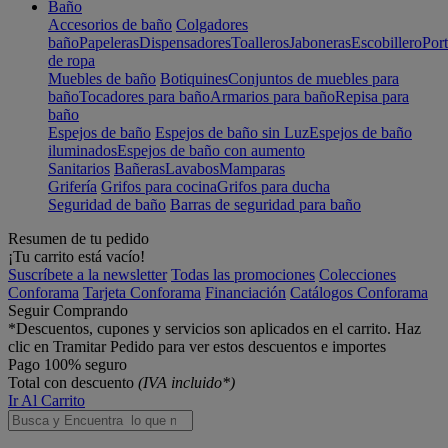
Baño
Accesorios de baño
Colgadores
baño
Papeleras
Dispensadores
Toalleros
Jaboneras
Escobillero
Port
de ropa
Muebles de baño
Botiquines
Conjuntos de muebles para
baño
Tocadores para baño
Armarios para baño
Repisa para
baño
Espejos de baño
Espejos de baño sin Luz
Espejos de baño
iluminados
Espejos de baño con aumento
Sanitarios
Bañeras
Lavabos
Mamparas
Grifería
Grifos para cocina
Grifos para ducha
Seguridad de baño
Barras de seguridad para baño
Resumen de tu pedido
¡Tu carrito está vacío!
Suscríbete a la newsletter
Todas las promociones
Colecciones
Conforama
Tarjeta Conforama
Financiación
Catálogos Conforama
Seguir Comprando
*Descuentos, cupones y servicios son aplicados en el carrito. Haz
clic en Tramitar Pedido para ver estos descuentos e importes
Pago 100% seguro
Total con descuento
(IVA incluido*)
Ir Al Carrito