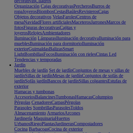
decorativas
Cuadros
Organización
Cajas decorativas
Percheros
Burros de
ropa
Joyeros
Biombos
Cestas
Baúles
Revisteros
Cajas
Objetos decorativos
Velas
Faroles
Centros de
mesa
Navidad
Flores artificiales
Maceteros
Jarrones
Marcos de
fotos
Figuras decorativas
Cajitas y
joyeros
Relojes
Ambientadores
Iluminación
Lámparas
Iluminación decorativa
Iluminación para
muebles
Iluminación para dormitorio
Iluminación
exterior
Guirnaldas
Balizas
Smart
Light
Bombillas
Focos
Iluminación con rieles
Cintas Led
Tendencias y temporadas
Jardín
Muebles de jardín
Set de jardín
Conjuntos de mesas y sillas de
jardín
Sillas de jardín
Mesas de jardín
Conjuntos de sofás de
jardín
Sofás jardín
Bancos de jardín
Sillas colgantes
Estufas de
exterior
Hamacas y tumbonas
Accesorios
Balancines
Tumbonas
Hamacas
Columpios
Pérgolas
Cenadores
Carpas
Pérgolas
Parasoles
Sombrillas
Parasoles
Toldos
Almacenamiento
Armarios
Arcones
Jardinería
Maquinaria
Huertos
Urbanos
Riego
Plantas
Jardineras
Compostadores
Cocina
Barbacoas
Cocina de exterior