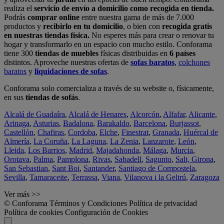
realiza el
servicio de envío a domicilio como recogida en tienda.
Podrás
comprar online
entre nuestra gama de más de 7.000
productos y
recibirlo en tu domicilio
, o bien con
recogida gratis
en nuestras tiendas física.
No esperes más para crear o renovar tu
hogar y transformarlo en un espacio con mucho estilo. Conforama
tiene 300
tiendas de muebles
físicas distribuidas en
6 países
distintos. Aproveche nuestras ofertas de
sofas baratos
,
colchones
baratos
y
liquidaciones de sofas
.
Conforama solo comercializa a través de su website o, físicamente,
en sus
tiendas de sofás
.
Alcalá de Guadaíra
,
Alcalá de Henares
,
Alcorcón
,
Alfafar
,
Alicante
,
Arinaga
,
Asturias
,
Badalona
,
Barakaldo
,
Barcelona
,
Burjassot
,
Castellón
,
Chafiras
,
Cordoba
,
Elche
,
Finestrat
,
Granada
,
Huércal de
Almería
,
La Coruña
,
La Laguna
,
La Zenia
,
Lanzarote
,
León
,
Lleida
,
Los Barrios
,
Madrid
,
Majadahonda
,
Málaga
,
Murcia
,
Orotava
,
Palma
,
Pamplona
,
Rivas
,
Sabadell
,
Sagunto
,
Salt, Girona
,
San Sebastian
,
Sant Boi
,
Santander
,
Santiago de Compostela
,
Sevilla
,
Tamaraceite
,
Terrassa
,
Viana
,
Vilanova i la Geltrú
,
Zaragoza
Ver más >>
© Conforama
Términos y Condiciones
Política de privacidad
Política de cookies
Configuración de Cookies