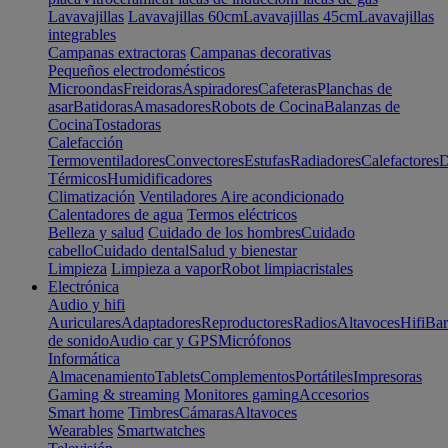
Lavavajillas
Lavavajillas 60cm
Lavavajillas 45cm
Lavavajillas
integrables
Campanas extractoras
Campanas decorativas
Pequeños electrodomésticos
Microondas
Freidoras
Aspiradores
Cafeteras
Planchas de
asar
Batidoras
Amasadores
Robots de Cocina
Balanzas de
Cocina
Tostadoras
Calefacción
Termoventiladores
Convectores
Estufas
Radiadores
Calefactores
D
Térmicos
Humidificadores
Climatización
Ventiladores
Aire acondicionado
Calentadores de agua
Termos eléctricos
Belleza y salud
Cuidado de los hombres
Cuidado
cabello
Cuidado dental
Salud y bienestar
Limpieza
Limpieza a vapor
Robot limpiacristales
Electrónica
Audio y hifi
Auriculares
Adaptadores
Reproductores
Radios
Altavoces
Hifi
Bar
de sonido
Audio car y GPS
Micrófonos
Informática
Almacenamiento
Tablets
Complementos
Portátiles
Impresoras
Gaming & streaming
Monitores gaming
Accesorios
Smart home
Timbres
Cámaras
Altavoces
Wearables
Smartwatches