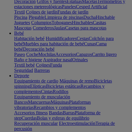
Decoración
Grifos y fuentes
Estatuas
Macetas
Termómetros y
estaciones metereológicas
Paneles
Cesped Artificial
Textil
Cojines de jardín
Fundas de jardín
Piscina
Plegable
Limpieza de piscinas
Ducha
Hinchable
Juguetes
Columpios
Toboganes
Hinchables
Casitas
Mascotas
Comederos
Jaulas
Casetas para mascotas
Bebé
Habitación bebé
Humidificadores
Cestas
Colchón para
bebé
Muebles para habitación de bebé
Cunas
Cama
bebé
Decoración bebé
Paseo
Coche
Mochilas
Accesorios
Capazos
Carrito ligero
Baño e higiene
Aspirador nasal
Orinales
Textil bebé
Cojines
Funda
Seguridad
Barreras
Deporte
Equipamiento de cardio
Máquinas de remo
Bicicletas
spinning
Elípticas
Bicicletas estáticas
Recambios y
complementos
Cintas
Rodillos
Equipamiento de musculación
Bancos
Mancuernas
Máquinas
Plataformas
vibratorias
Recambios y complementos
Accesorios fitness
Bandas
Barras
Plataforma de
step
Cuerdas
Bolas y esferas de equilibrio
Recuperación muscular
Electroestimulación
Terapia de
percusión