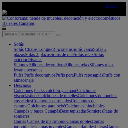
🔵Cambia tu electro con
-10% EXTRA
de descuento ☑️
AQUÍ
Baleares
Canarias
Sofás
Sofás
Chaise Longue
Rinconeras
Sofás cama
Sofás 2
plazas
Sofás 3 plazas
Sofás de piel
Sofás relax
Sofás
exterior
Divanes
Sillones
Sillones decorativos
Sillones relax
Sillones relax
levantapersonas
Puffs
Puffs decorativos
Puffs pera
Puffs reposapiés
Puffs con
almacenaje
Descanso
Colchones
Packs colchón y canapé
Colchones
viscoelásticos
Colchones de muelles
Colchones de muelles
ensacados
Colchones enrollados
Colchones de
espuma
Colchones para bebé
Colchones hinchables
Canapés y bases
Canapés
Base tapizadas
Somieres
Patas de
somieres
Camas
Camas de matrimonio
Camas dobles
Camas
individuales
Camas juveniles
Camas infantiles
Literas
Camas