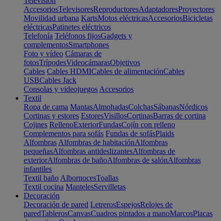
Televisión
Accesorios
Televisores
Reproductores
Adaptadores
Proyectores
Movilidad urbana
Karts
Motos eléctricas
Accesorios
Bicicletas
eléctricas
Patinetes eléctricos
Telefonía
Teléfonos fijos
Gadgets y
complementos
Smartphones
Foto y vídeo
Cámaras de
fotos
Trípodes
Videocámaras
Objetivos
Cables
Cables HDMI
Cables de alimentación
Cables
USB
Cables Jack
Consolas y videojuegos
Accesorios
Textil
Ropa de cama
Mantas
Almohadas
Colchas
Sábanas
Nórdicos
Cortinas y estores
Estores
Visillos
Cortinas
Barras de cortina
Cojines
Relleno
Exterior
Fundas
Cojín con relleno
Complementos para sofás
Fundas de sofás
Plaids
Alfombras
Alfombras de habitación
Alfombras
pequeñas
Alfombras antideslizantes
Alfombras de
exterior
Alfombras de baño
Alfombras de salón
Alfombras
infantiles
Textil baño
Albornoces
Toallas
Textil cocina
Manteles
Servilletas
Decoración
Decoración de pared
Letreros
Espejos
Relojes de
pared
Tableros
Canvas
Cuadros pintados a mano
Marcos
Placas