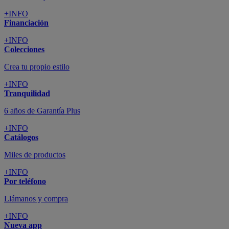
+INFO
Financiación
+INFO
Colecciones
Crea tu propio estilo
+INFO
Tranquilidad
6 años de Garantía Plus
+INFO
Catálogos
Miles de productos
+INFO
Por teléfono
Llámanos y compra
+INFO
Nueva app