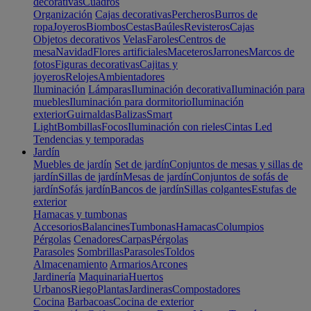
decorativas
Cuadros
Organización
Cajas decorativas
Percheros
Burros de
ropa
Joyeros
Biombos
Cestas
Baúles
Revisteros
Cajas
Objetos decorativos
Velas
Faroles
Centros de
mesa
Navidad
Flores artificiales
Maceteros
Jarrones
Marcos de
fotos
Figuras decorativas
Cajitas y
joyeros
Relojes
Ambientadores
Iluminación
Lámparas
Iluminación decorativa
Iluminación para
muebles
Iluminación para dormitorio
Iluminación
exterior
Guirnaldas
Balizas
Smart
Light
Bombillas
Focos
Iluminación con rieles
Cintas Led
Tendencias y temporadas
Jardín
Muebles de jardín
Set de jardín
Conjuntos de mesas y sillas de
jardín
Sillas de jardín
Mesas de jardín
Conjuntos de sofás de
jardín
Sofás jardín
Bancos de jardín
Sillas colgantes
Estufas de
exterior
Hamacas y tumbonas
Accesorios
Balancines
Tumbonas
Hamacas
Columpios
Pérgolas
Cenadores
Carpas
Pérgolas
Parasoles
Sombrillas
Parasoles
Toldos
Almacenamiento
Armarios
Arcones
Jardinería
Maquinaria
Huertos
Urbanos
Riego
Plantas
Jardineras
Compostadores
Cocina
Barbacoas
Cocina de exterior