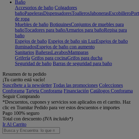
Baño
Accesorios de baño
Colgadores
baño
Papeleras
Dispensadores
Toalleros
Jaboneras
Escobillero
Port
de ropa
Muebles de baño
Botiquines
Conjuntos de muebles para
baño
Tocadores para baño
Armarios para baño
Repisa para
baño
Espejos de baño
Espejos de baño sin Luz
Espejos de baño
iluminados
Espejos de baño con aumento
Sanitarios
Bañeras
Lavabos
Mamparas
Grifería
Grifos para cocina
Grifos para ducha
Seguridad de baño
Barras de seguridad para baño
Resumen de tu pedido
¡Tu carrito está vacío!
Suscríbete a la newsletter
Todas las promociones
Colecciones
Conforama
Tarjeta Conforama
Financiación
Catálogos Conforama
Seguir Comprando
*Descuentos, cupones y servicios son aplicados en el carrito. Haz
clic en Tramitar Pedido para ver estos descuentos e importes
Pago 100% seguro
Total con descuento
(IVA incluido*)
Ir Al Carrito