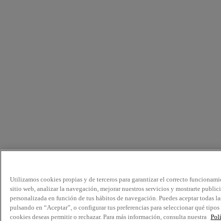
Utilizamos cookies propias y de terceros para garantizar el correcto funcionami
sitio web, analizar la navegación, mejorar nuestros servicios y mostrarte public
personalizada en función de tus hábitos de navegación. Puedes aceptar todas la
pulsando en “Aceptar”, o configurar tus preferencias para seleccionar qué tipos
cookies deseas permitir o rechazar. Para más información, consulta nuestra
Pol