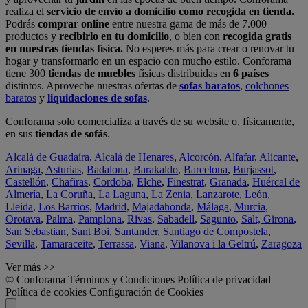
realiza el
servicio de envío a domicilio como recogida en tienda.
Podrás
comprar online
entre nuestra gama de más de 7.000
productos y
recibirlo en tu domicilio
, o bien con
recogida gratis
en nuestras tiendas física.
No esperes más para crear o renovar tu
hogar y transformarlo en un espacio con mucho estilo. Conforama
tiene 300
tiendas de muebles
físicas distribuidas en
6 países
distintos. Aproveche nuestras ofertas de
sofas baratos
,
colchones
baratos
y
liquidaciones de sofas
.
Conforama solo comercializa a través de su website o, físicamente,
en sus
tiendas de sofás
.
Alcalá de Guadaíra
,
Alcalá de Henares
,
Alcorcón
,
Alfafar
,
Alicante
,
Arinaga
,
Asturias
,
Badalona
,
Barakaldo
,
Barcelona
,
Burjassot
,
Castellón
,
Chafiras
,
Cordoba
,
Elche
,
Finestrat
,
Granada
,
Huércal de
Almería
,
La Coruña
,
La Laguna
,
La Zenia
,
Lanzarote
,
León
,
Lleida
,
Los Barrios
,
Madrid
,
Majadahonda
,
Málaga
,
Murcia
,
Orotava
,
Palma
,
Pamplona
,
Rivas
,
Sabadell
,
Sagunto
,
Salt, Girona
,
San Sebastian
,
Sant Boi
,
Santander
,
Santiago de Compostela
,
Sevilla
,
Tamaraceite
,
Terrassa
,
Viana
,
Vilanova i la Geltrú
,
Zaragoza
Ver más >>
© Conforama
Términos y Condiciones
Política de privacidad
Política de cookies
Configuración de Cookies