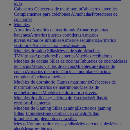
nido
Cabeceros
Cabeceros de matrimonio
Cabeceros juveniles
Complementos para colchones
Almohadas
Protectores de
colchones
Muebles
Armarios
Armarios de matrimonio
Armarios puertas
batientes
Armarios puertas correderas
Armarios
juvenil
Armarios infantiles
Armarios esquineros
Armarios
vestidores
Armarios auxiliares
Zapateros
Muebles de salón
Sillas
Mesas de salón
Muebles
TV
Vitrinas
Aparadores
Estanterias
Muebles recibidores
Muebles de cocina
Sillas de cocinas
Taburetes de cocina
Mesas
de cocina
Mesas y sillas de cocina
Muebles auxiliares de
cocina
Armarios de cocina
Cocinas modulares
Cocinas
completas
Cocinas a medida
Muebles de dormitorio
Camas matrimonio
Cabeceros de
matrimonio
Armarios de matrimonio
Mesitas de
noche
Comodas
Muebles de dormitorio juvenil
Muebles de oficina y teletrabajo
Escritorios
Sillas de
escritorio
Estanterías
Muebles de Gaming
Sillas gaming
Escritorios gaming
Sillas
Taburetes
Bancos
Sillas de comedor
Sillas
infantiles
Complementos para sillas
Mesas
Conjuntos de mesas y sillas
Mesas extensibles
Mesas
altas
Mesas multiusos