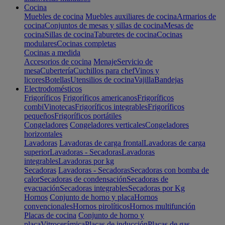
Cocina
Muebles de cocina
Muebles auxiliares de cocina
Armarios de
cocina
Conjuntos de mesas y sillas de cocina
Mesas de
cocina
Sillas de cocina
Taburetes de cocina
Cocinas
modulares
Cocinas completas
Cocinas a medida
Accesorios de cocina
Menaje
Servicio de
mesa
Cubertería
Cuchillos para chef
Vinos y
licores
Botellas
Utensilios de cocina
Vajilla
Bandejas
Electrodomésticos
Frigoríficos
Frigoríficos americanos
Frigoríficos
combi
Vinotecas
Frigoríficos integrables
Frigoríficos
pequeños
Frigoríficos portátiles
Congeladores
Congeladores verticales
Congeladores
horizontales
Lavadoras
Lavadoras de carga frontal
Lavadoras de carga
superior
Lavadoras - Secadoras
Lavadoras
integrables
Lavadoras por kg
Secadoras
Lavadoras - Secadoras
Secadoras con bomba de
calor
Secadoras de condensación
Secadoras de
evacuación
Secadoras integrables
Secadoras por Kg
Hornos
Conjunto de horno y placa
Hornos
convencionales
Hornos pirolíticos
Hornos multifunción
Placas de cocina
Conjunto de horno y
placa
Vitrocerámica
Placas de inducción
Placas de gas