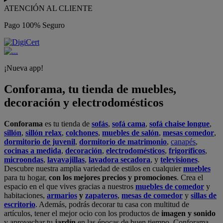
ATENCIÓN AL CLIENTE
Pago 100% Seguro
¡Nueva app!
Conforama, tu tienda de muebles,
decoración y electrodomésticos
Conforama
es tu tienda de
sofás
,
sofá cama
,
sofá chaise longue
,
sillón
,
sillón relax
,
colchones
,
muebles de salón
,
mesas comedor
,
dormitorio de juvenil
,
dormitorio de matrimonio
,
canapés
,
cocinas a medida
,
decoración
,
electrodomésticos
,
frigoríficos
,
microondas
,
lavavajillas
,
lavadora secadora
, y
televisiones
.
Descubre nuestra amplia variedad de estilos en cualquier
muebles
para tu hogar,
con los mejores precios y promociones
. Crea el
espacio en el que vives gracias a nuestros
muebles de comedor
y
habitaciones,
armarios
y
zapateros
,
mesas de comedor
y
sillas de
escritorio
. Además, podrás decorar tu casa con multitud de
artículos, tener el mejor ocio con los productos de
imagen y sonido
y aprovechar tu
jardín
en las épocas de buen tiempo. Conforama