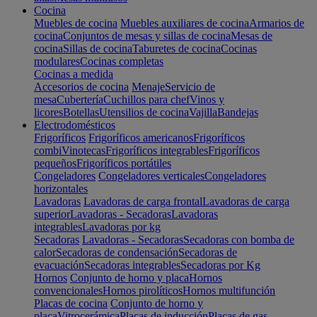
Cocina
Muebles de cocina
Muebles auxiliares de cocina
Armarios de
cocina
Conjuntos de mesas y sillas de cocina
Mesas de
cocina
Sillas de cocina
Taburetes de cocina
Cocinas
modulares
Cocinas completas
Cocinas a medida
Accesorios de cocina
Menaje
Servicio de
mesa
Cubertería
Cuchillos para chef
Vinos y
licores
Botellas
Utensilios de cocina
Vajilla
Bandejas
Electrodomésticos
Frigoríficos
Frigoríficos americanos
Frigoríficos
combi
Vinotecas
Frigoríficos integrables
Frigoríficos
pequeños
Frigoríficos portátiles
Congeladores
Congeladores verticales
Congeladores
horizontales
Lavadoras
Lavadoras de carga frontal
Lavadoras de carga
superior
Lavadoras - Secadoras
Lavadoras
integrables
Lavadoras por kg
Secadoras
Lavadoras - Secadoras
Secadoras con bomba de
calor
Secadoras de condensación
Secadoras de
evacuación
Secadoras integrables
Secadoras por Kg
Hornos
Conjunto de horno y placa
Hornos
convencionales
Hornos pirolíticos
Hornos multifunción
Placas de cocina
Conjunto de horno y
placa
Vitrocerámica
Placas de inducción
Placas de gas