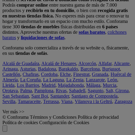
Podrás
comprar online
entre nuestra gama de más de 7.000
productos y
recibirlo en tu domicilio
, o bien con
recogida gratis
en nuestras tiendas física.
No esperes más para crear o renovar tu
hogar y transformarlo en un espacio con mucho estilo. Conforama
tiene 300
tiendas de muebles
físicas distribuidas en
6 países
distintos. Aproveche nuestras ofertas de
sofas baratos
,
colchones
baratos
y
liquidaciones de sofas
.
Conforama solo comercializa a través de su website o, físicamente,
en sus
tiendas de sofás
.
Alcalá de Guadaíra
,
Alcalá de Henares
,
Alcorcón
,
Alfafar
,
Alicante
,
Arinaga
,
Asturias
,
Badalona
,
Barakaldo
,
Barcelona
,
Burjassot
,
Castellón
,
Chafiras
,
Cordoba
,
Elche
,
Finestrat
,
Granada
,
Huércal de
Almería
,
La Coruña
,
La Laguna
,
La Zenia
,
Lanzarote
,
León
,
Lleida
,
Los Barrios
,
Madrid
,
Majadahonda
,
Málaga
,
Murcia
,
Orotava
,
Palma
,
Pamplona
,
Rivas
,
Sabadell
,
Sagunto
,
Salt, Girona
,
San Sebastian
,
Sant Boi
,
Santander
,
Santiago de Compostela
,
Sevilla
,
Tamaraceite
,
Terrassa
,
Viana
,
Vilanova i la Geltrú
,
Zaragoza
Ver más >>
© Conforama
Términos y Condiciones
Política de privacidad
Política de cookies
Configuración de Cookies