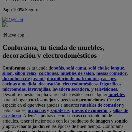
Pago 100% Seguro
¡Nueva app!
Conforama, tu tienda de muebles,
decoración y electrodomésticos
Conforama
es tu tienda de
sofás
,
sofá cama
,
sofá chaise longue
,
sillón
,
sillón relax
,
colchones
,
muebles de salón
,
mesas comedor
,
dormitorio de juvenil
,
dormitorio de matrimonio
,
canapés
,
cocinas a medida
,
decoración
,
electrodomésticos
,
frigoríficos
,
microondas
,
lavavajillas
,
lavadora secadora
, y
televisiones
.
Descubre nuestra amplia variedad de estilos en cualquier
muebles
para tu hogar,
con los mejores precios y promociones
. Crea el
espacio en el que vives gracias a nuestros
muebles de comedor
y
habitaciones,
armarios
y
zapateros
,
mesas de comedor
y
sillas de
escritorio
. Además, podrás decorar tu casa con multitud de
artículos, tener el mejor ocio con los productos de
imagen y sonido
y aprovechar tu
jardín
en las épocas de buen tiempo. Conforama
realiza el
servicio de envío a domicilio como recogida en tienda.