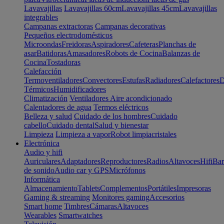
Lavavajillas
Lavavajillas 60cm
Lavavajillas 45cm
Lavavajillas
integrables
Campanas extractoras
Campanas decorativas
Pequeños electrodomésticos
Microondas
Freidoras
Aspiradores
Cafeteras
Planchas de
asar
Batidoras
Amasadores
Robots de Cocina
Balanzas de
Cocina
Tostadoras
Calefacción
Termoventiladores
Convectores
Estufas
Radiadores
Calefactores
D
Térmicos
Humidificadores
Climatización
Ventiladores
Aire acondicionado
Calentadores de agua
Termos eléctricos
Belleza y salud
Cuidado de los hombres
Cuidado
cabello
Cuidado dental
Salud y bienestar
Limpieza
Limpieza a vapor
Robot limpiacristales
Electrónica
Audio y hifi
Auriculares
Adaptadores
Reproductores
Radios
Altavoces
Hifi
Bar
de sonido
Audio car y GPS
Micrófonos
Informática
Almacenamiento
Tablets
Complementos
Portátiles
Impresoras
Gaming & streaming
Monitores gaming
Accesorios
Smart home
Timbres
Cámaras
Altavoces
Wearables
Smartwatches