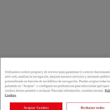
Utilizamos cookies propias y de terceros para garantizar el correcto funcionami
sitio web, analizar la navegación, mejorar nuestros servicios y mostrarte public
personalizada en función de tus hábitos de navegación. Puedes aceptar todas la
pulsando en “Aceptar”, o configurar tus preferencias para seleccionar qué tipos
cookies deseas permitir o rechazar. Para más información, consulta nuestra
Pol
Cookies
Aceptar Cookies
Rechazar todas