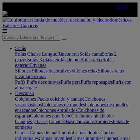
🔵Cambia tu electro con
-10% EXTRA
de descuento ☑️
AQUÍ
Baleares
Canarias
Sofás
Sofás
Chaise Longue
Rinconeras
Sofás cama
Sofás 2
plazas
Sofás 3 plazas
Sofás de piel
Sofás relax
Sofás
exterior
Divanes
Sillones
Sillones decorativos
Sillones relax
Sillones relax
levantapersonas
Puffs
Puffs decorativos
Puffs pera
Puffs reposapiés
Puffs con
almacenaje
Descanso
Colchones
Packs colchón y canapé
Colchones
viscoelásticos
Colchones de muelles
Colchones de muelles
ensacados
Colchones enrollados
Colchones de
espuma
Colchones para bebé
Colchones hinchables
Canapés y bases
Canapés
Base tapizadas
Somieres
Patas de
somieres
Camas
Camas de matrimonio
Camas dobles
Camas
individuales
Camas juveniles
Camas infantiles
Literas
Camas