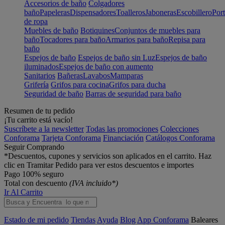
Accesorios de baño
Colgadores
baño
Papeleras
Dispensadores
Toalleros
Jaboneras
Escobillero
Port
de ropa
Muebles de baño
Botiquines
Conjuntos de muebles para
baño
Tocadores para baño
Armarios para baño
Repisa para
baño
Espejos de baño
Espejos de baño sin Luz
Espejos de baño
iluminados
Espejos de baño con aumento
Sanitarios
Bañeras
Lavabos
Mamparas
Grifería
Grifos para cocina
Grifos para ducha
Seguridad de baño
Barras de seguridad para baño
Resumen de tu pedido
¡Tu carrito está vacío!
Suscríbete a la newsletter
Todas las promociones
Colecciones
Conforama
Tarjeta Conforama
Financiación
Catálogos Conforama
Seguir Comprando
*Descuentos, cupones y servicios son aplicados en el carrito. Haz
clic en Tramitar Pedido para ver estos descuentos e importes
Pago 100% seguro
Total con descuento
(IVA incluido*)
Ir Al Carrito
Estado de mi pedido
Tiendas
Ayuda
Blog
App Conforama
Baleares