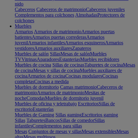
nido
Cabeceros
Cabeceros de matrimonio
Cabeceros juveniles
Complementos para colchones
Almohadas
Protectores de
colchones
Muebles
Armarios
Armarios de matrimonio
Armarios puertas
batientes
Armarios puertas correderas
Armarios
juvenil
Armarios infantiles
Armarios esquineros
Armarios
vestidores
Armarios auxiliares
Zapateros
Muebles de salón
Sillas
Mesas de salón
Muebles
TV
Vitrinas
Aparadores
Estanterias
Muebles recibidores
Muebles de cocina
Sillas de cocinas
Taburetes de cocina
Mesas
de cocina
Mesas y sillas de cocina
Muebles auxiliares de
cocina
Armarios de cocina
Cocinas modulares
Cocinas
completas
Cocinas a medida
Muebles de dormitorio
Camas matrimonio
Cabeceros de
matrimonio
Armarios de matrimonio
Mesitas de
noche
Comodas
Muebles de dormitorio juvenil
Muebles de oficina y teletrabajo
Escritorios
Sillas de
escritorio
Estanterías
Muebles de Gaming
Sillas gaming
Escritorios gaming
Sillas
Taburetes
Bancos
Sillas de comedor
Sillas
infantiles
Complementos para sillas
Mesas
Conjuntos de mesas y sillas
Mesas extensibles
Mesas
altas
Mesas multiusos