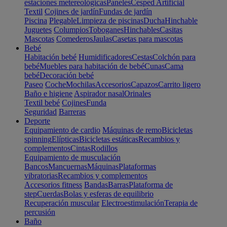
estaciones metereológicas
Paneles
Cesped Artificial
Textil
Cojines de jardín
Fundas de jardín
Piscina
Plegable
Limpieza de piscinas
Ducha
Hinchable
Juguetes
Columpios
Toboganes
Hinchables
Casitas
Mascotas
Comederos
Jaulas
Casetas para mascotas
Bebé
Habitación bebé
Humidificadores
Cestas
Colchón para
bebé
Muebles para habitación de bebé
Cunas
Cama
bebé
Decoración bebé
Paseo
Coche
Mochilas
Accesorios
Capazos
Carrito ligero
Baño e higiene
Aspirador nasal
Orinales
Textil bebé
Cojines
Funda
Seguridad
Barreras
Deporte
Equipamiento de cardio
Máquinas de remo
Bicicletas
spinning
Elípticas
Bicicletas estáticas
Recambios y
complementos
Cintas
Rodillos
Equipamiento de musculación
Bancos
Mancuernas
Máquinas
Plataformas
vibratorias
Recambios y complementos
Accesorios fitness
Bandas
Barras
Plataforma de
step
Cuerdas
Bolas y esferas de equilibrio
Recuperación muscular
Electroestimulación
Terapia de
percusión
Baño