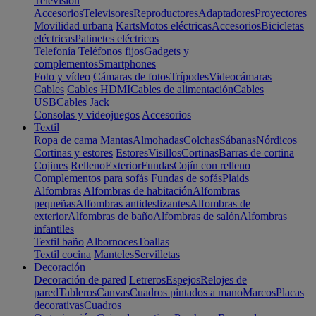
Televisión
Accesorios
Televisores
Reproductores
Adaptadores
Proyectores
Movilidad urbana
Karts
Motos eléctricas
Accesorios
Bicicletas
eléctricas
Patinetes eléctricos
Telefonía
Teléfonos fijos
Gadgets y
complementos
Smartphones
Foto y vídeo
Cámaras de fotos
Trípodes
Videocámaras
Cables
Cables HDMI
Cables de alimentación
Cables
USB
Cables Jack
Consolas y videojuegos
Accesorios
Textil
Ropa de cama
Mantas
Almohadas
Colchas
Sábanas
Nórdicos
Cortinas y estores
Estores
Visillos
Cortinas
Barras de cortina
Cojines
Relleno
Exterior
Fundas
Cojín con relleno
Complementos para sofás
Fundas de sofás
Plaids
Alfombras
Alfombras de habitación
Alfombras
pequeñas
Alfombras antideslizantes
Alfombras de
exterior
Alfombras de baño
Alfombras de salón
Alfombras
infantiles
Textil baño
Albornoces
Toallas
Textil cocina
Manteles
Servilletas
Decoración
Decoración de pared
Letreros
Espejos
Relojes de
pared
Tableros
Canvas
Cuadros pintados a mano
Marcos
Placas
decorativas
Cuadros