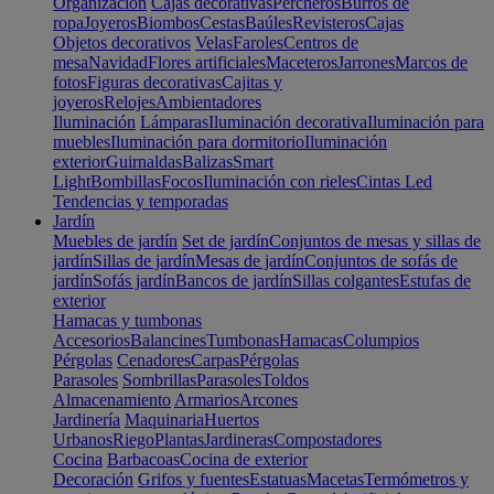
Organización
Cajas decorativas
Percheros
Burros de
ropa
Joyeros
Biombos
Cestas
Baúles
Revisteros
Cajas
Objetos decorativos
Velas
Faroles
Centros de
mesa
Navidad
Flores artificiales
Maceteros
Jarrones
Marcos de
fotos
Figuras decorativas
Cajitas y
joyeros
Relojes
Ambientadores
Iluminación
Lámparas
Iluminación decorativa
Iluminación para
muebles
Iluminación para dormitorio
Iluminación
exterior
Guirnaldas
Balizas
Smart
Light
Bombillas
Focos
Iluminación con rieles
Cintas Led
Tendencias y temporadas
Jardín
Muebles de jardín
Set de jardín
Conjuntos de mesas y sillas de
jardín
Sillas de jardín
Mesas de jardín
Conjuntos de sofás de
jardín
Sofás jardín
Bancos de jardín
Sillas colgantes
Estufas de
exterior
Hamacas y tumbonas
Accesorios
Balancines
Tumbonas
Hamacas
Columpios
Pérgolas
Cenadores
Carpas
Pérgolas
Parasoles
Sombrillas
Parasoles
Toldos
Almacenamiento
Armarios
Arcones
Jardinería
Maquinaria
Huertos
Urbanos
Riego
Plantas
Jardineras
Compostadores
Cocina
Barbacoas
Cocina de exterior
Decoración
Grifos y fuentes
Estatuas
Macetas
Termómetros y