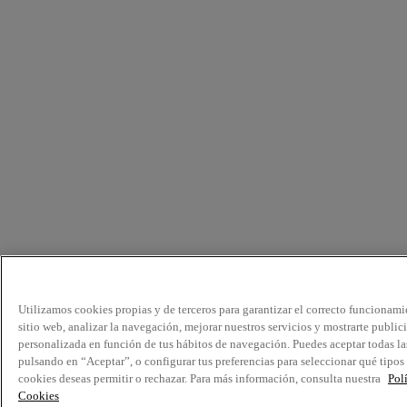
Utilizamos cookies propias y de terceros para garantizar el correcto funcionami
sitio web, analizar la navegación, mejorar nuestros servicios y mostrarte public
personalizada en función de tus hábitos de navegación. Puedes aceptar todas la
pulsando en “Aceptar”, o configurar tus preferencias para seleccionar qué tipos
cookies deseas permitir o rechazar. Para más información, consulta nuestra
Pol
Cookies