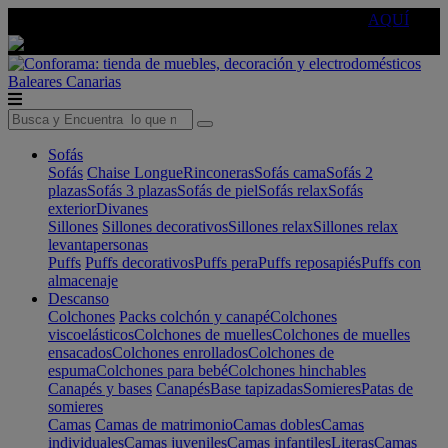
🔵Cambia tu electro con
-10% EXTRA
de descuento ☑️
AQUÍ
Baleares
Canarias
Sofás
Sofás
Chaise Longue
Rinconeras
Sofás cama
Sofás 2
plazas
Sofás 3 plazas
Sofás de piel
Sofás relax
Sofás
exterior
Divanes
Sillones
Sillones decorativos
Sillones relax
Sillones relax
levantapersonas
Puffs
Puffs decorativos
Puffs pera
Puffs reposapiés
Puffs con
almacenaje
Descanso
Colchones
Packs colchón y canapé
Colchones
viscoelásticos
Colchones de muelles
Colchones de muelles
ensacados
Colchones enrollados
Colchones de
espuma
Colchones para bebé
Colchones hinchables
Canapés y bases
Canapés
Base tapizadas
Somieres
Patas de
somieres
Camas
Camas de matrimonio
Camas dobles
Camas
individuales
Camas juveniles
Camas infantiles
Literas
Camas