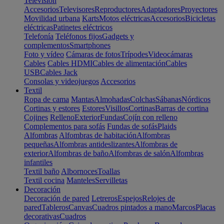
Televisión
Accesorios
Televisores
Reproductores
Adaptadores
Proyectores
Movilidad urbana
Karts
Motos eléctricas
Accesorios
Bicicletas
eléctricas
Patinetes eléctricos
Telefonía
Teléfonos fijos
Gadgets y
complementos
Smartphones
Foto y vídeo
Cámaras de fotos
Trípodes
Videocámaras
Cables
Cables HDMI
Cables de alimentación
Cables
USB
Cables Jack
Consolas y videojuegos
Accesorios
Textil
Ropa de cama
Mantas
Almohadas
Colchas
Sábanas
Nórdicos
Cortinas y estores
Estores
Visillos
Cortinas
Barras de cortina
Cojines
Relleno
Exterior
Fundas
Cojín con relleno
Complementos para sofás
Fundas de sofás
Plaids
Alfombras
Alfombras de habitación
Alfombras
pequeñas
Alfombras antideslizantes
Alfombras de
exterior
Alfombras de baño
Alfombras de salón
Alfombras
infantiles
Textil baño
Albornoces
Toallas
Textil cocina
Manteles
Servilletas
Decoración
Decoración de pared
Letreros
Espejos
Relojes de
pared
Tableros
Canvas
Cuadros pintados a mano
Marcos
Placas
decorativas
Cuadros