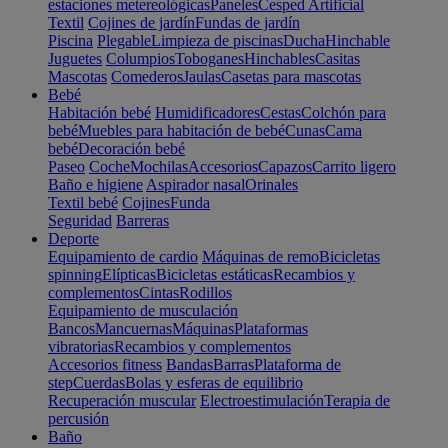
estaciones metereológicas
Paneles
Cesped Artificial
Textil
Cojines de jardín
Fundas de jardín
Piscina
Plegable
Limpieza de piscinas
Ducha
Hinchable
Juguetes
Columpios
Toboganes
Hinchables
Casitas
Mascotas
Comederos
Jaulas
Casetas para mascotas
Bebé
Habitación bebé
Humidificadores
Cestas
Colchón para
bebé
Muebles para habitación de bebé
Cunas
Cama
bebé
Decoración bebé
Paseo
Coche
Mochilas
Accesorios
Capazos
Carrito ligero
Baño e higiene
Aspirador nasal
Orinales
Textil bebé
Cojines
Funda
Seguridad
Barreras
Deporte
Equipamiento de cardio
Máquinas de remo
Bicicletas
spinning
Elípticas
Bicicletas estáticas
Recambios y
complementos
Cintas
Rodillos
Equipamiento de musculación
Bancos
Mancuernas
Máquinas
Plataformas
vibratorias
Recambios y complementos
Accesorios fitness
Bandas
Barras
Plataforma de
step
Cuerdas
Bolas y esferas de equilibrio
Recuperación muscular
Electroestimulación
Terapia de
percusión
Baño