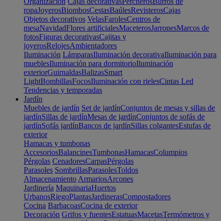
Organización
Cajas decorativas
Percheros
Burros de
ropa
Joyeros
Biombos
Cestas
Baúles
Revisteros
Cajas
Objetos decorativos
Velas
Faroles
Centros de
mesa
Navidad
Flores artificiales
Maceteros
Jarrones
Marcos de
fotos
Figuras decorativas
Cajitas y
joyeros
Relojes
Ambientadores
Iluminación
Lámparas
Iluminación decorativa
Iluminación para
muebles
Iluminación para dormitorio
Iluminación
exterior
Guirnaldas
Balizas
Smart
Light
Bombillas
Focos
Iluminación con rieles
Cintas Led
Tendencias y temporadas
Jardín
Muebles de jardín
Set de jardín
Conjuntos de mesas y sillas de
jardín
Sillas de jardín
Mesas de jardín
Conjuntos de sofás de
jardín
Sofás jardín
Bancos de jardín
Sillas colgantes
Estufas de
exterior
Hamacas y tumbonas
Accesorios
Balancines
Tumbonas
Hamacas
Columpios
Pérgolas
Cenadores
Carpas
Pérgolas
Parasoles
Sombrillas
Parasoles
Toldos
Almacenamiento
Armarios
Arcones
Jardinería
Maquinaria
Huertos
Urbanos
Riego
Plantas
Jardineras
Compostadores
Cocina
Barbacoas
Cocina de exterior
Decoración
Grifos y fuentes
Estatuas
Macetas
Termómetros y