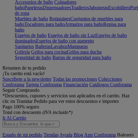
Accesorios de baño
Colgadores
baño
Papeleras
Dispensadores
Toalleros
Jaboneras
Escobillero
Port
de ropa
Muebles de baño
Botiquines
Conjuntos de muebles para
baño
Tocadores para baño
Armarios para baño
Repisa para
baño
Espejos de baño
Espejos de baño sin Luz
Espejos de baño
iluminados
Espejos de baño con aumento
Sanitarios
Bañeras
Lavabos
Mamparas
Grifería
Grifos para cocina
Grifos para ducha
Seguridad de baño
Barras de seguridad para baño
Resumen de tu pedido
¡Tu carrito está vacío!
Suscríbete a la newsletter
Todas las promociones
Colecciones
Conforama
Tarjeta Conforama
Financiación
Catálogos Conforama
Seguir Comprando
*Descuentos, cupones y servicios son aplicados en el carrito. Haz
clic en Tramitar Pedido para ver estos descuentos e importes
Pago 100% seguro
Total con descuento
(IVA incluido*)
Ir Al Carrito
Estado de mi pedido
Tiendas
Ayuda
Blog
App Conforama
Baleares