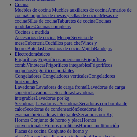
Cocina
Muebles de cocina
Muebles auxiliares de cocina
Armarios de
cocina
Conjuntos de mesas y sillas de cocina
Mesas de
cocina
Sillas de cocina
Taburetes de cocina
Cocinas
modulares
Cocinas completas
Cocinas a medida
Accesorios de cocina
Menaje
Servicio de
mesa
Cubertería
Cuchillos para chef
Vinos y
licores
Botellas
Utensilios de cocina
Vajilla
Bandejas
Electrodomésticos
Frigoríficos
Frigoríficos americanos
Frigoríficos
combi
Vinotecas
Frigoríficos integrables
Frigoríficos
pequeños
Frigoríficos portátiles
Congeladores
Congeladores verticales
Congeladores
horizontales
Lavadoras
Lavadoras de carga frontal
Lavadoras de carga
superior
Lavadoras - Secadoras
Lavadoras
integrables
Lavadoras por kg
Secadoras
Lavadoras - Secadoras
Secadoras con bomba de
calor
Secadoras de condensación
Secadoras de
evacuación
Secadoras integrables
Secadoras por Kg
Hornos
Conjunto de horno y placa
Hornos
convencionales
Hornos pirolíticos
Hornos multifunción
Placas de cocina
Conjunto de horno y
placa
Vitrocerámica
Placas de inducción
Placas de gas