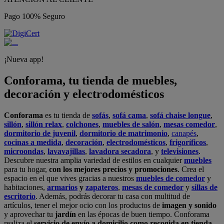
Pago 100% Seguro
¡Nueva app!
Conforama, tu tienda de muebles,
decoración y electrodomésticos
Conforama
es tu tienda de
sofás
,
sofá cama
,
sofá chaise longue
,
sillón
,
sillón relax
,
colchones
,
muebles de salón
,
mesas comedor
,
dormitorio de juvenil
,
dormitorio de matrimonio
,
canapés
,
cocinas a medida
,
decoración
,
electrodomésticos
,
frigoríficos
,
microondas
,
lavavajillas
,
lavadora secadora
, y
televisiones
.
Descubre nuestra amplia variedad de estilos en cualquier
muebles
para tu hogar,
con los mejores precios y promociones
. Crea el
espacio en el que vives gracias a nuestros
muebles de comedor
y
habitaciones,
armarios
y
zapateros
,
mesas de comedor
y
sillas de
escritorio
. Además, podrás decorar tu casa con multitud de
artículos, tener el mejor ocio con los productos de
imagen y sonido
y aprovechar tu
jardín
en las épocas de buen tiempo. Conforama
realiza el
servicio de envío a domicilio como recogida en tienda.