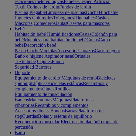
estaciones metereológicas
Paneles
Cesped Artificial
Textil
Cojines de jardín
Fundas de jardín
Piscina
Plegable
Limpieza de piscinas
Ducha
Hinchable
Juguetes
Columpios
Toboganes
Hinchables
Casitas
Mascotas
Comederos
Jaulas
Casetas para mascotas
Bebé
Habitación bebé
Humidificadores
Cestas
Colchón para
bebé
Muebles para habitación de bebé
Cunas
Cama
bebé
Decoración bebé
Paseo
Coche
Mochilas
Accesorios
Capazos
Carrito ligero
Baño e higiene
Aspirador nasal
Orinales
Textil bebé
Cojines
Funda
Seguridad
Barreras
Deporte
Equipamiento de cardio
Máquinas de remo
Bicicletas
spinning
Elípticas
Bicicletas estáticas
Recambios y
complementos
Cintas
Rodillos
Equipamiento de musculación
Bancos
Mancuernas
Máquinas
Plataformas
vibratorias
Recambios y complementos
Accesorios fitness
Bandas
Barras
Plataforma de
step
Cuerdas
Bolas y esferas de equilibrio
Recuperación muscular
Electroestimulación
Terapia de
percusión
Baño