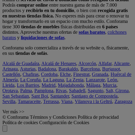
Podrás
comprar online
entre nuestra gama de más de 7.000
productos y
recibirlo en tu domicilio
, o bien con
recogida gratis
en nuestras tiendas física.
No esperes más para crear o renovar tu
hogar y transformarlo en un espacio con mucho estilo. Conforama
tiene 300
tiendas de muebles
físicas distribuidas en
6 países
distintos. Aproveche nuestras ofertas de
sofas baratos
,
colchones
baratos
y
liquidaciones de sofas
.
Conforama solo comercializa a través de su website o, físicamente,
en sus
tiendas de sofás
.
Alcalá de Guadaíra
,
Alcalá de Henares
,
Alcorcón
,
Alfafar
,
Alicante
,
Arinaga
,
Asturias
,
Badalona
,
Barakaldo
,
Barcelona
,
Burjassot
,
Castellón
,
Chafiras
,
Cordoba
,
Elche
,
Finestrat
,
Granada
,
Huércal de
Almería
,
La Coruña
,
La Laguna
,
La Zenia
,
Lanzarote
,
León
,
Lleida
,
Los Barrios
,
Madrid
,
Majadahonda
,
Málaga
,
Murcia
,
Orotava
,
Palma
,
Pamplona
,
Rivas
,
Sabadell
,
Sagunto
,
Salt, Girona
,
San Sebastian
,
Sant Boi
,
Santander
,
Santiago de Compostela
,
Sevilla
,
Tamaraceite
,
Terrassa
,
Viana
,
Vilanova i la Geltrú
,
Zaragoza
Ver más >>
© Conforama
Términos y Condiciones
Política de privacidad
Política de cookies
Configuración de Cookies