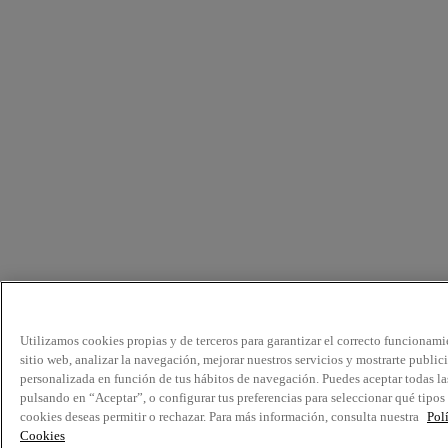
Utilizamos cookies propias y de terceros para garantizar el correcto funcionami
sitio web, analizar la navegación, mejorar nuestros servicios y mostrarte public
personalizada en función de tus hábitos de navegación. Puedes aceptar todas la
pulsando en “Aceptar”, o configurar tus preferencias para seleccionar qué tipos
cookies deseas permitir o rechazar. Para más información, consulta nuestra
Pol
Cookies