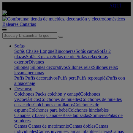
🔵Cambia tu electro con
-10% EXTRA
de descuento ☑️
AQUÍ
Baleares
Canarias
Sofás
Sofás
Chaise Longue
Rinconeras
Sofás cama
Sofás 2
plazas
Sofás 3 plazas
Sofás de piel
Sofás relax
Sofás
exterior
Divanes
Sillones
Sillones decorativos
Sillones relax
Sillones relax
levantapersonas
Puffs
Puffs decorativos
Puffs pera
Puffs reposapiés
Puffs con
almacenaje
Descanso
Colchones
Packs colchón y canapé
Colchones
viscoelásticos
Colchones de muelles
Colchones de muelles
ensacados
Colchones enrollados
Colchones de
espuma
Colchones para bebé
Colchones hinchables
Canapés y bases
Canapés
Base tapizadas
Somieres
Patas de
somieres
Camas
Camas de matrimonio
Camas dobles
Camas
individuales
Camas juveniles
Camas infantiles
Literas
Camas