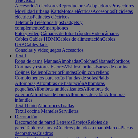
Televisión
Accesorios
Televisores
Reproductores
Adaptadores
Proyectores
Movilidad urbana
Karts
Motos eléctricas
Accesorios
Bicicletas
eléctricas
Patinetes eléctricos
Telefonía
Teléfonos fijos
Gadgets y
complementos
Smartphones
Foto y vídeo
Cámaras de fotos
Trípodes
Videocámaras
Cables
Cables HDMI
Cables de alimentación
Cables
USB
Cables Jack
Consolas y videojuegos
Accesorios
Textil
Ropa de cama
Mantas
Almohadas
Colchas
Sábanas
Nórdicos
Cortinas y estores
Estores
Visillos
Cortinas
Barras de cortina
Cojines
Relleno
Exterior
Fundas
Cojín con relleno
Complementos para sofás
Fundas de sofás
Plaids
Alfombras
Alfombras de habitación
Alfombras
pequeñas
Alfombras antideslizantes
Alfombras de
exterior
Alfombras de baño
Alfombras de salón
Alfombras
infantiles
Textil baño
Albornoces
Toallas
Textil cocina
Manteles
Servilletas
Decoración
Decoración de pared
Letreros
Espejos
Relojes de
pared
Tableros
Canvas
Cuadros pintados a mano
Marcos
Placas
decorativas
Cuadros