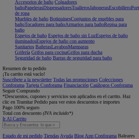
Accesorios de baño
Colgadores
baño
Papeleras
Dispensadores
Toalleros
Jaboneras
Escobillero
Port
de ropa
Muebles de baño
Botiquines
Conjuntos de muebles para
baño
Tocadores para baño
Armarios para baño
Repisa para
baño
Espejos de baño
Espejos de baño sin Luz
Espejos de baño
iluminados
Espejos de baño con aumento
Sanitarios
Bañeras
Lavabos
Mamparas
Grifería
Grifos para cocina
Grifos para ducha
Seguridad de baño
Barras de seguridad para baño
Resumen de tu pedido
¡Tu carrito está vacío!
Suscríbete a la newsletter
Todas las promociones
Colecciones
Conforama
Tarjeta Conforama
Financiación
Catálogos Conforama
Seguir Comprando
*Descuentos, cupones y servicios son aplicados en el carrito. Haz
clic en Tramitar Pedido para ver estos descuentos e importes
Pago 100% seguro
Total con descuento
(IVA incluido*)
Ir Al Carrito
Estado de mi pedido
Tiendas
Ayuda
Blog
App Conforama
Baleares