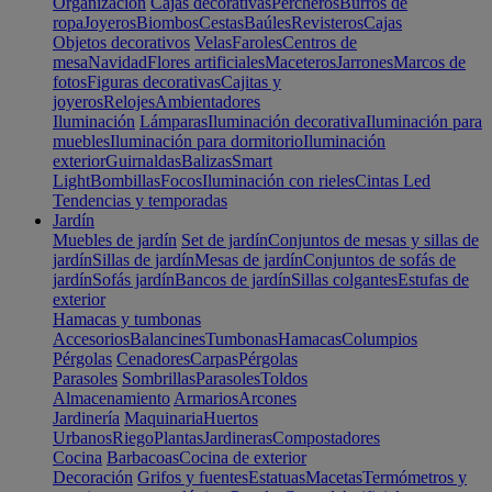
Organización
Cajas decorativas
Percheros
Burros de
ropa
Joyeros
Biombos
Cestas
Baúles
Revisteros
Cajas
Objetos decorativos
Velas
Faroles
Centros de
mesa
Navidad
Flores artificiales
Maceteros
Jarrones
Marcos de
fotos
Figuras decorativas
Cajitas y
joyeros
Relojes
Ambientadores
Iluminación
Lámparas
Iluminación decorativa
Iluminación para
muebles
Iluminación para dormitorio
Iluminación
exterior
Guirnaldas
Balizas
Smart
Light
Bombillas
Focos
Iluminación con rieles
Cintas Led
Tendencias y temporadas
Jardín
Muebles de jardín
Set de jardín
Conjuntos de mesas y sillas de
jardín
Sillas de jardín
Mesas de jardín
Conjuntos de sofás de
jardín
Sofás jardín
Bancos de jardín
Sillas colgantes
Estufas de
exterior
Hamacas y tumbonas
Accesorios
Balancines
Tumbonas
Hamacas
Columpios
Pérgolas
Cenadores
Carpas
Pérgolas
Parasoles
Sombrillas
Parasoles
Toldos
Almacenamiento
Armarios
Arcones
Jardinería
Maquinaria
Huertos
Urbanos
Riego
Plantas
Jardineras
Compostadores
Cocina
Barbacoas
Cocina de exterior
Decoración
Grifos y fuentes
Estatuas
Macetas
Termómetros y