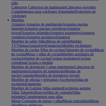
nido
Cabeceros
Cabeceros de matrimonio
Cabeceros juveniles
Complementos para colchones
Almohadas
Protectores de
colchones
Muebles
Armarios
Armarios de matrimonio
Armarios puertas
batientes
Armarios puertas correderas
Armarios
juvenil
Armarios infantiles
Armarios esquineros
Armarios
vestidores
Armarios auxiliares
Zapateros
Muebles de salón
Sillas
Mesas de salón
Muebles
TV
Vitrinas
Aparadores
Estanterias
Muebles recibidores
Muebles de cocina
Sillas de cocinas
Taburetes de cocina
Mesas
de cocina
Mesas y sillas de cocina
Muebles auxiliares de
cocina
Armarios de cocina
Cocinas modulares
Cocinas
completas
Cocinas a medida
Muebles de dormitorio
Camas matrimonio
Cabeceros de
matrimonio
Armarios de matrimonio
Mesitas de
noche
Comodas
Muebles de dormitorio juvenil
Muebles de oficina y teletrabajo
Escritorios
Sillas de
escritorio
Estanterías
Muebles de Gaming
Sillas gaming
Escritorios gaming
Sillas
Taburetes
Bancos
Sillas de comedor
Sillas
infantiles
Complementos para sillas
Mesas
Conjuntos de mesas y sillas
Mesas extensibles
Mesas
altas
Mesas multiusos