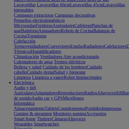
Lavavajillas
Lavavajillas 60cm
Lavavajillas 45cm
Lavavajillas
integrables
Campanas extractoras
Campanas decorativas
Pequeños electrodomésticos
Microondas
Freidoras
Aspiradores
Cafeteras
Planchas de
asar
Batidoras
Amasadores
Robots de Cocina
Balanzas de
Cocina
Tostadoras
Calefacción
Termoventiladores
Convectores
Estufas
Radiadores
Calefactores
D
Térmicos
Humidificadores
Climatización
Ventiladores
Aire acondicionado
Calentadores de agua
Termos eléctricos
Belleza y salud
Cuidado de los hombres
Cuidado
cabello
Cuidado dental
Salud y bienestar
Limpieza
Limpieza a vapor
Robot limpiacristales
Electrónica
Audio y hifi
Auriculares
Adaptadores
Reproductores
Radios
Altavoces
Hifi
Bar
de sonido
Audio car y GPS
Micrófonos
Informática
Almacenamiento
Tablets
Complementos
Portátiles
Impresoras
Gaming & streaming
Monitores gaming
Accesorios
Smart home
Timbres
Cámaras
Altavoces
Wearables
Smartwatches