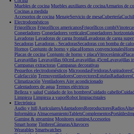
Cocina
Muebles de cocina
Muebles auxiliares de cocina
Armarios de co
Cocinas a medida
Accesorios de cocina
Menaje
Servicio de mesa
Cubertería
Cuchil
Electrodomésticos
Frigoríficos
Frigoríficos americanos
Frigoríficos combi
Vinoteca
Congeladores
Congeladores verticales
Congeladores horizontal
Lavadoras
Lavadoras de carga frontal
Lavadoras de carga super
Secadoras
Lavadoras - Secadoras
Secadoras con bomba de calo
Hornos
Conjunto de horno y placa
Hornos convencionales
Horno
Placas de cocina
Conjunto de horno y placa
Vitrocerámica
Placa
Lavavajillas
Lavavajillas 60cm
Lavavajillas 45cm
Lavavajillas i
Campanas extractoras
Campanas decorativas
Pequeños electrodomésticos
Microondas
Freidoras
Aspiradores
C
Calefacción
Termoventiladores
Convectores
Estufas
Radiadores
C
Climatización
Ventiladores
Aire acondicionado
Calentadores de agua
Termos eléctricos
Belleza y salud
Cuidado de los hombres
Cuidado cabello
Cuidad
Limpieza
Limpieza a vapor
Robot limpiacristales
Electrónica
Audio y hifi
Auriculares
Adaptadores
Reproductores
Radios
Alta
Informática
Almacenamiento
Tablets
Complementos
Portátiles
Im
Gaming & streaming
Monitores gaming
Accesorios
Smart home
Timbres
Cámaras
Altavoces
Wearables
Smartwatches