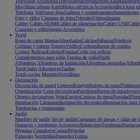
Televisión
Accesorios
Televisores
Reproductores
Adaptadores
Pr
Movilidad urbana
Karts
Motos eléctricas
Accesorios
Bicicletas el
Telefonía
Teléfonos fijos
Gadgets y complementos
Smartphones
Foto y vídeo
Cámaras de fotos
Trípodes
Videocámaras
Cables
Cables HDMI
Cables de alimentación
Cables USB
Cable
Consolas y videojuegos
Accesorios
Textil
Ropa de cama
Mantas
Almohadas
Colchas
Sábanas
Nórdicos
Cortinas y estores
Estores
Visillos
Cortinas
Barras de cortina
Cojines
Relleno
Exterior
Fundas
Cojín con relleno
Complementos para sofás
Fundas de sofás
Plaids
Alfombras
Alfombras de habitación
Alfombras pequeñas
Alfomb
Textil baño
Albornoces
Toallas
Textil cocina
Manteles
Servilletas
Decoración
Decoración de pared
Letreros
Espejos
Relojes de pared
Tableros
Organización
Cajas decorativas
Percheros
Burros de ropa
Joyero
Objetos decorativos
Velas
Faroles
Centros de mesa
Navidad
Flore
Iluminación
Lámparas
Iluminación decorativa
Iluminación para 
Tendencias y temporadas
Jardín
Muebles de jardín
Set de jardín
Conjuntos de mesas y sillas de j
Hamacas y tumbonas
Accesorios
Balancines
Tumbonas
Hamaca
Pérgolas
Cenadores
Carpas
Pérgolas
Parasoles
Sombrillas
Parasoles
Toldos