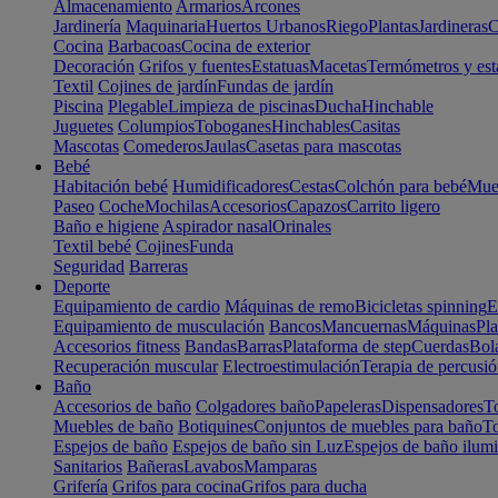
Almacenamiento
Armarios
Arcones
Jardinería
Maquinaria
Huertos Urbanos
Riego
Plantas
Jardineras
C
Cocina
Barbacoas
Cocina de exterior
Decoración
Grifos y fuentes
Estatuas
Macetas
Termómetros y est
Textil
Cojines de jardín
Fundas de jardín
Piscina
Plegable
Limpieza de piscinas
Ducha
Hinchable
Juguetes
Columpios
Toboganes
Hinchables
Casitas
Mascotas
Comederos
Jaulas
Casetas para mascotas
Bebé
Habitación bebé
Humidificadores
Cestas
Colchón para bebé
Mueb
Paseo
Coche
Mochilas
Accesorios
Capazos
Carrito ligero
Baño e higiene
Aspirador nasal
Orinales
Textil bebé
Cojines
Funda
Seguridad
Barreras
Deporte
Equipamiento de cardio
Máquinas de remo
Bicicletas spinning
E
Equipamiento de musculación
Bancos
Mancuernas
Máquinas
Pla
Accesorios fitness
Bandas
Barras
Plataforma de step
Cuerdas
Bola
Recuperación muscular
Electroestimulación
Terapia de percusi
Baño
Accesorios de baño
Colgadores baño
Papeleras
Dispensadores
To
Muebles de baño
Botiquines
Conjuntos de muebles para baño
To
Espejos de baño
Espejos de baño sin Luz
Espejos de baño ilum
Sanitarios
Bañeras
Lavabos
Mamparas
Grifería
Grifos para cocina
Grifos para ducha