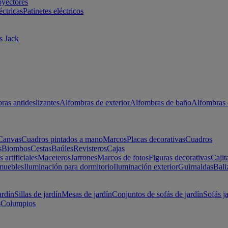
oyectores
éctricas
Patinetes eléctricos
s Jack
ras antideslizantes
Alfombras de exterior
Alfombras de baño
Alfombras 
Canvas
Cuadros pintados a mano
Marcos
Placas decorativas
Cuadros
s
Biombos
Cestas
Baúles
Revisteros
Cajas
s artificiales
Maceteros
Jarrones
Marcos de fotos
Figuras decorativas
Cajit
muebles
Iluminación para dormitorio
Iluminación exterior
Guirnaldas
Bali
ardín
Sillas de jardín
Mesas de jardín
Conjuntos de sofás de jardín
Sofás j
s
Columpios