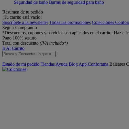
Seguridad de baño
Barras de seguridad para baño
Resumen de tu pedido
¡Tu carrito está vacío!
Suscríbete a la newsletter
Todas las promociones
Colecciones Confo
Seguir Comprando
*Descuentos, cupones y servicios son aplicados en el carrito. Haz cli
Pago 100% seguro
Total con descuento
(IVA incluido*)
Ir Al Carrito
Estado de mi pedido
Tiendas
Ayuda
Blog
App Conforama
Baleares
C