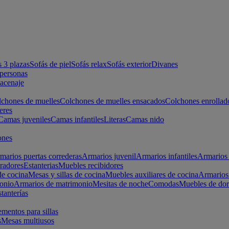
s 3 plazas
Sofás de piel
Sofás relax
Sofás exterior
Divanes
apersonas
macenaje
chones de muelles
Colchones de muelles ensacados
Colchones enrollad
eres
Camas juveniles
Camas infantiles
Literas
Camas nido
ones
marios puertas correderas
Armarios juvenil
Armarios infantiles
Armarios 
radores
Estanterias
Muebles recibidores
e cocina
Mesas y sillas de cocina
Muebles auxiliares de cocina
Armarios
onio
Armarios de matrimonio
Mesitas de noche
Comodas
Muebles de dor
tanterías
entos para sillas
s
Mesas multiusos