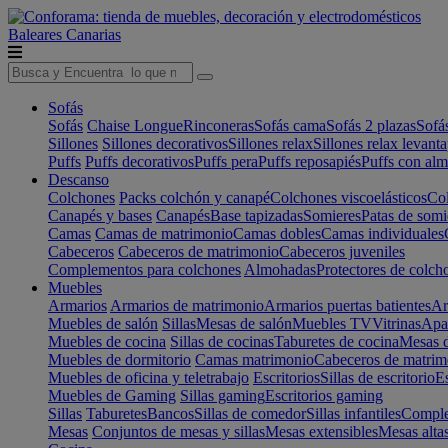
Baleares
Canarias
Sofás
Sofás
Chaise Longue
Rinconeras
Sofás cama
Sofás 2 plazas
Sofá
Sillones
Sillones decorativos
Sillones relax
Sillones relax levant
Puffs
Puffs decorativos
Puffs pera
Puffs reposapiés
Puffs con al
Descanso
Colchones
Packs colchón y canapé
Colchones viscoelásticos
Col
Canapés y bases
Canapés
Base tapizadas
Somieres
Patas de somi
Camas
Camas de matrimonio
Camas dobles
Camas individuales
Cabeceros
Cabeceros de matrimonio
Cabeceros juveniles
Complementos para colchones
Almohadas
Protectores de colch
Muebles
Armarios
Armarios de matrimonio
Armarios puertas batientes
Ar
Muebles de salón
Sillas
Mesas de salón
Muebles TV
Vitrinas
Apa
Muebles de cocina
Sillas de cocinas
Taburetes de cocina
Mesas d
Muebles de dormitorio
Camas matrimonio
Cabeceros de matrim
Muebles de oficina y teletrabajo
Escritorios
Sillas de escritorio
Es
Muebles de Gaming
Sillas gaming
Escritorios gaming
Sillas
Taburetes
Bancos
Sillas de comedor
Sillas infantiles
Complem
Mesas
Conjuntos de mesas y sillas
Mesas extensibles
Mesas alta