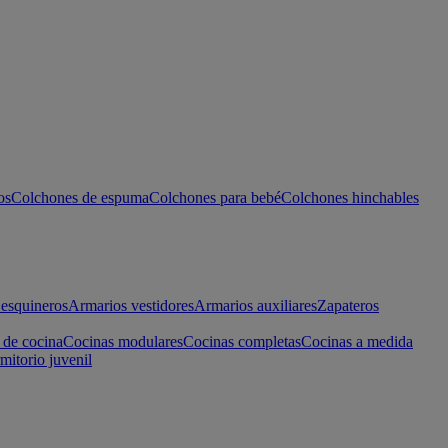
os
Colchones de espuma
Colchones para bebé
Colchones hinchables
esquineros
Armarios vestidores
Armarios auxiliares
Zapateros
 de cocina
Cocinas modulares
Cocinas completas
Cocinas a medida
mitorio juvenil