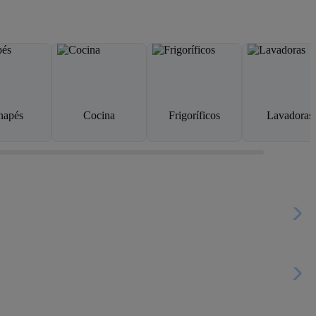
napés
Cocina
Frigoríficos
Lavadoras