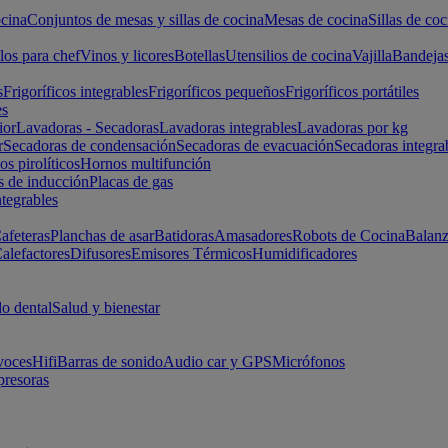
cina
Conjuntos de mesas y sillas de cocina
Mesas de cocina
Sillas de coc
los para chef
Vinos y licores
Botellas
Utensilios de cocina
Vajilla
Bandeja
s
Frigoríficos integrables
Frigoríficos pequeños
Frigoríficos portátiles
es
ior
Lavadoras - Secadoras
Lavadoras integrables
Lavadoras por kg
r
Secadoras de condensación
Secadoras de evacuación
Secadoras integra
s pirolíticos
Hornos multifunción
s de inducción
Placas de gas
ntegrables
afeteras
Planchas de asar
Batidoras
Amasadores
Robots de Cocina
Balanz
alefactores
Difusores
Emisores Térmicos
Humidificadores
o dental
Salud y bienestar
voces
Hifi
Barras de sonido
Audio car y GPS
Micrófonos
presoras