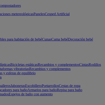
ompostadores
aciones metereológicas
Paneles
Cesped Artificial
les para habitación de bebé
Cunas
Cama bebé
Decoración bebé
lípticas
Bicicletas estáticas
Recambios y complementos
Cintas
Rodillos
taformas vibratorias
Recambios y complementos
s y esferas de equilibrio
ón
alleros
Jaboneras
Escobillero
Portarrollos
Cestas de ropa
cadores para baño
Armarios para baño
Repisa para baño
inados
Espejos de baño con aumento