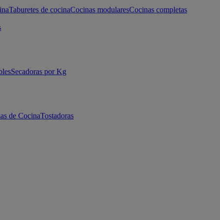
ina
Taburetes de cocina
Cocinas modulares
Cocinas completas
s
bles
Secadoras por Kg
as de Cocina
Tostadoras