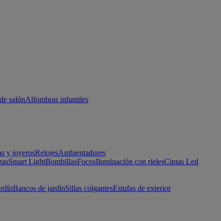
de salón
Alfombras infantiles
as y joyeros
Relojes
Ambientadores
zas
Smart Light
Bombillas
Focos
Iluminación con rieles
Cintas Led
ardín
Bancos de jardín
Sillas colgantes
Estufas de exterior